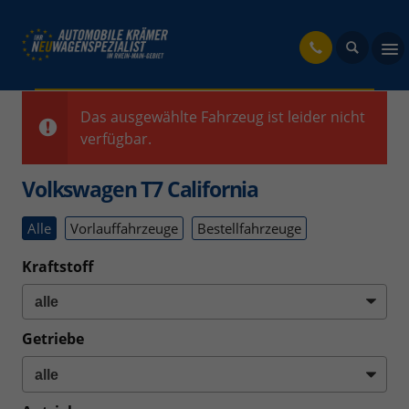
fahrzeug
Das ausgewählte Fahrzeug ist leider nicht
verfügbar.
Volkswagen T7 California
Alle
Vorlauffahrzeuge
Bestellfahrzeuge
Kraftstoff
Getriebe