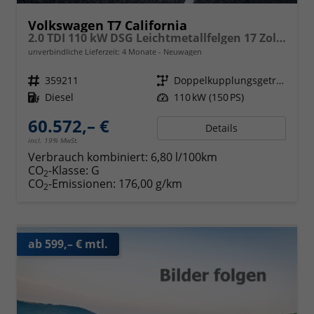
Volkswagen T7 California
2.0 TDI 110 kW DSG Leichtmetallfelgen 17 Zoll, Markise mit Schiene und Gehäuse links, 5 Sitze, Klima, Jahre Werksgarantie,
unverbindliche Lieferzeit:
4 Monate
Neuwagen
Fahrzeugnr.
359211
Getriebe
Doppelkupplungsgetriebe (DSG)
Kraftstoff
Diesel
Leistung
110 kW (150 PS)
60.572,– €
Details
incl. 19% MwSt.
Verbrauch kombiniert:
6,80 l/100km
CO
-Klasse:
G
2
CO
-Emissionen:
176,00 g/km
2
ab 599,– € mtl.