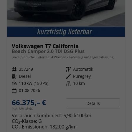
Volkswagen T7 California
Beach Camper 2.0 TDI DSG Plus
unverbindliche Lieferzeit:
4 Wochen
Fahrzeug mit Tageszulassung
Fahrzeugnr.
357249
Getriebe
Automatik
Kraftstoff
Diesel
Außenfarbe
Puregrey
Leistung
110 kW (150 PS)
Kilometerstand
10 km
01.08.2026
66.375,– €
Details
incl. 19% MwSt.
Verbrauch kombiniert:
6,90 l/100km
CO
-Klasse:
G
2
CO
-Emissionen:
182,00 g/km
2