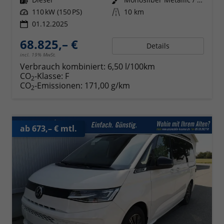
Leistung
110 kW (150 PS)
Kilometerstand
10 km
01.12.2025
68.825,– €
Details
incl. 19% MwSt.
Verbrauch kombiniert:
6,50 l/100km
CO
-Klasse:
F
2
CO
-Emissionen:
171,00 g/km
2
ab 673,– € mtl.