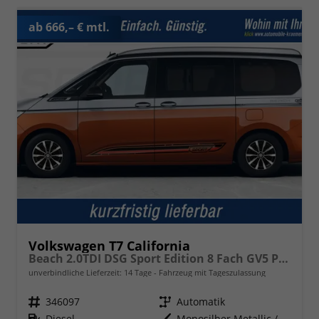
ab 666,– € mtl.
Volkswagen T7 California
Beach 2.0TDI DSG Sport Edition 8 Fach GV5 Premium+
unverbindliche Lieferzeit:
14 Tage
Fahrzeug mit Tageszulassung
Fahrzeugnr.
346097
Getriebe
Automatik
Kraftstoff
Diesel
Außenfarbe
Monosilber Metallic / Energetic Orange Metallic