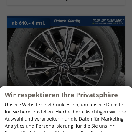
ab 640,– € mtl.
Wir respektieren Ihre Privatsphäre
Unsere Website setzt Cookies ein, um unsere Dienste
für Sie bereitzustellen. Hierbei berücksichtigen wir Ihre
Volkswagen T7 California
Auswahl und verarbeiten nur die Daten für Marketing,
Beach Tour 2.0 TDI DSG
unverbindliche Lieferzeit:
4 Wochen
Fahrzeug mit Tageszulassung
Analytics und Personalisierung, für die Sie uns Ihr