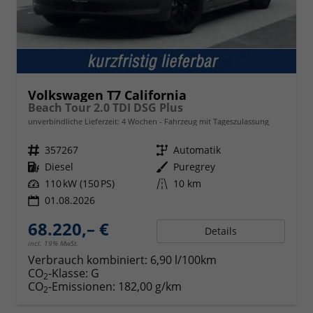
Volkswagen T7 California
Beach Tour 2.0 TDI DSG Plus
unverbindliche Lieferzeit:
4 Wochen
Fahrzeug mit Tageszulassung
Fahrzeugnr.
357267
Getriebe
Automatik
Kraftstoff
Diesel
Außenfarbe
Puregrey
Leistung
110 kW (150 PS)
Kilometerstand
10 km
01.08.2026
68.220,– €
Details
incl. 19% MwSt.
Verbrauch kombiniert:
6,90 l/100km
CO
-Klasse:
G
2
CO
-Emissionen:
182,00 g/km
2