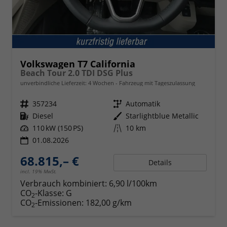
Volkswagen T7 California
Beach Tour 2.0 TDI DSG Plus
unverbindliche Lieferzeit:
4 Wochen
Fahrzeug mit Tageszulassung
Fahrzeugnr.
357234
Getriebe
Automatik
Kraftstoff
Diesel
Außenfarbe
Starlightblue Metallic
Leistung
110 kW (150 PS)
Kilometerstand
10 km
01.08.2026
68.815,– €
Details
incl. 19% MwSt.
Verbrauch kombiniert:
6,90 l/100km
CO
-Klasse:
G
2
CO
-Emissionen:
182,00 g/km
2