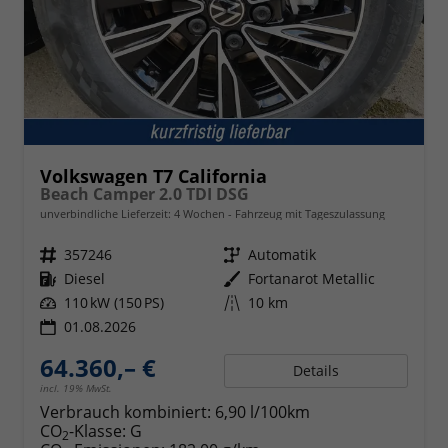
Volkswagen T7 California
Beach Camper 2.0 TDI DSG
unverbindliche Lieferzeit:
4 Wochen
Fahrzeug mit Tageszulassung
Fahrzeugnr.
357246
Getriebe
Automatik
Kraftstoff
Diesel
Außenfarbe
Fortanarot Metallic
Leistung
110 kW (150 PS)
Kilometerstand
10 km
01.08.2026
64.360,– €
Details
incl. 19% MwSt.
Verbrauch kombiniert:
6,90 l/100km
CO
-Klasse:
G
2