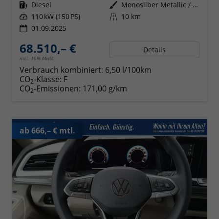
Kraftstoff
Diesel
Außenfarbe
Monosilber Metallic / Energeticorange Metallic Dach Schwarz
Leistung
110 kW (150 PS)
Kilometerstand
10 km
01.09.2025
68.510,– €
Details
incl. 19% MwSt.
Verbrauch kombiniert:
6,50 l/100km
CO
-Klasse:
F
2
CO
-Emissionen:
171,00 g/km
2
ab 666,– € mtl.