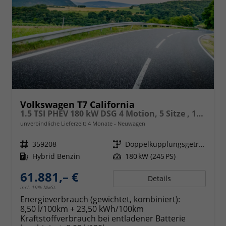
Volkswagen T7 California
1.5 TSI PHEV 180 kW DSG 4 Motion, 5 Sitze , 17 Zoll Leichtmetallfelgen. fünf Jahre Garantie, Markise, Schiene u. Gehäuse links, 6 Sitze, Klima,
unverbindliche Lieferzeit:
4 Monate
Neuwagen
Fahrzeugnr.
359208
Getriebe
Doppelkupplungsgetriebe (DSG)
Kraftstoff
Hybrid Benzin
Leistung
180 kW (245 PS)
61.881,– €
Details
incl. 19% MwSt.
Energieverbrauch (gewichtet, kombiniert):
8,50 l/100km + 23,50 kWh/100km
Kraftstoffverbrauch bei entladener Batterie