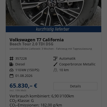
Volkswagen T7 California
Beach Tour 2.0 TDI DSG
unverbindliche Lieferzeit:
3 Wochen
Fahrzeug mit Tageszulassung
Fahrzeugnr.
357228
Getriebe
Automatik
Kraftstoff
Diesel
Außenfarbe
Cooperbronze Metallic
Leistung
110 kW (150 PS)
Kilometerstand
10 km
01.08.2026
65.830,– €
Details
incl. 19% MwSt.
Verbrauch kombiniert:
6,90 l/100km
CO
-Klasse:
G
2
CO
-Emissionen:
182,00 g/km
2