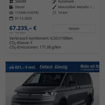
Fahrzeugnr.
346088
Getriebe
Automatik
Kraftstoff
Diesel
Außenfarbe
Monosilber Metallic / Energetic Orange Metallic
Leistung
110 kW (150 PS)
Kilometerstand
10 km
01.12.2025
67.235,– €
Details
incl. 19% MwSt.
Verbrauch kombiniert:
6,50 l/100km
CO
-Klasse:
F
2
CO
-Emissionen:
171,00 g/km
2
ab 651,– € mtl.