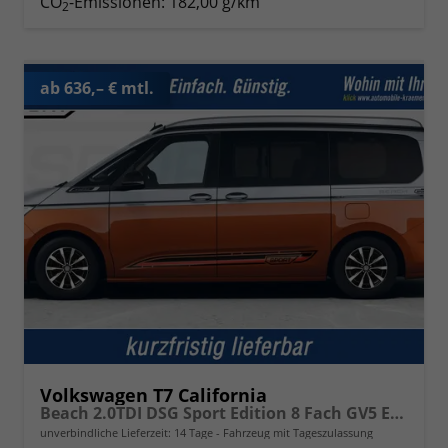
CO
-Emissionen:
182,00 g/km
2
ab 636,– € mtl.
Volkswagen T7 California
Beach 2.0TDI DSG Sport Edition 8 Fach GV5 Elegance+
unverbindliche Lieferzeit:
14 Tage
Fahrzeug mit Tageszulassung