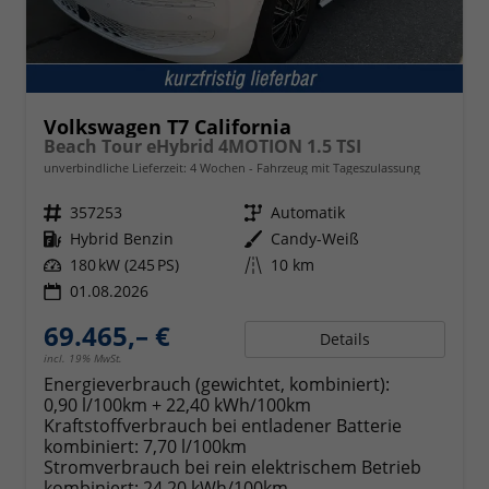
Volkswagen T7 California
Beach Tour eHybrid 4MOTION 1.5 TSI
unverbindliche Lieferzeit:
4 Wochen
Fahrzeug mit Tageszulassung
Fahrzeugnr.
357253
Getriebe
Automatik
Kraftstoff
Hybrid Benzin
Außenfarbe
Candy-Weiß
Leistung
180 kW (245 PS)
Kilometerstand
10 km
01.08.2026
69.465,– €
Details
incl. 19% MwSt.
Energieverbrauch (gewichtet, kombiniert):
0,90 l/100km + 22,40 kWh/100km
Kraftstoffverbrauch bei entladener Batterie
kombiniert:
7,70 l/100km
Stromverbrauch bei rein elektrischem Betrieb
kombiniert:
24,20 kWh/100km