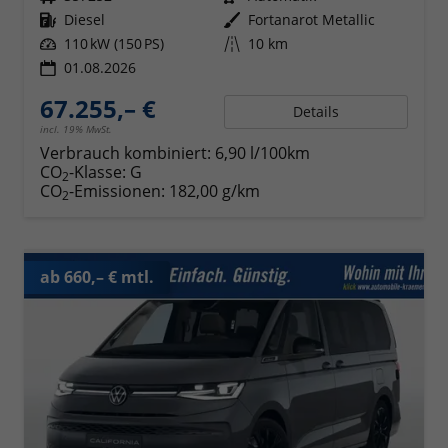
Kraftstoff
Diesel
Außenfarbe
Fortanarot Metallic
Leistung
110 kW (150 PS)
Kilometerstand
10 km
01.08.2026
67.255,– €
Details
incl. 19% MwSt.
Verbrauch kombiniert:
6,90 l/100km
CO
-Klasse:
G
2
CO
-Emissionen:
182,00 g/km
2
ab 660,– € mtl.