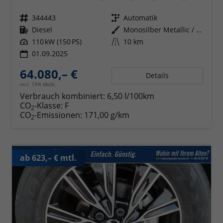
Fahrzeugnr.
344443
Getriebe
Automatik
Kraftstoff
Diesel
Außenfarbe
Monosilber Metallic / Energeticorange Metallic
Leistung
110 kW (150 PS)
Kilometerstand
10 km
01.09.2025
64.080,– €
Details
incl. 19% MwSt.
Verbrauch kombiniert:
6,50 l/100km
CO
-Klasse:
F
2
CO
-Emissionen:
171,00 g/km
2
ab 623,– € mtl.