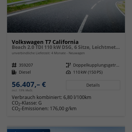
Volkswagen T7 California
Beach 2.0 TDI 110 kW DSG, 6 Sitze, Leichtmetallfelgen 17 Zoll, Markise mit Schiene und Gehäuse links, Klima, 5 Jahre Werksgarantie,
unverbindliche Lieferzeit:
4 Monate
Neuwagen
Fahrzeugnr.
359207
Getriebe
Doppelkupplungsgetriebe (DSG)
Kraftstoff
Diesel
Leistung
110 kW (150 PS)
56.407,– €
Details
incl. 19% MwSt.
Verbrauch kombiniert:
6,80 l/100km
CO
-Klasse:
G
2
CO
-Emissionen:
176,00 g/km
2