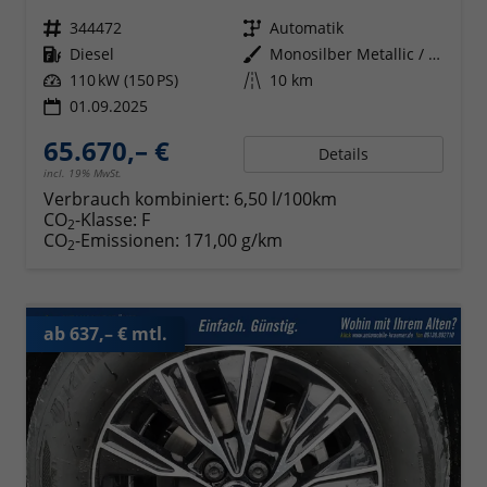
Fahrzeugnr.
344472
Getriebe
Automatik
Kraftstoff
Diesel
Außenfarbe
Monosilber Metallic / Energeticorange Metallic
Leistung
110 kW (150 PS)
Kilometerstand
10 km
01.09.2025
65.670,– €
Details
incl. 19% MwSt.
Verbrauch kombiniert:
6,50 l/100km
CO
-Klasse:
F
2
CO
-Emissionen:
171,00 g/km
2
ab 637,– € mtl.