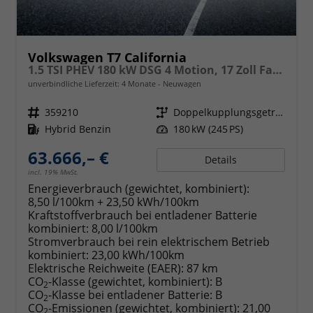
Volkswagen T7 California
1.5 TSI PHEV 180 kW DSG 4 Motion, 17 Zoll Fahrwerk, Sitze 4, Leichtmetallfelgen Zoll, Markise mit Schiene und Gehäuse links, Klima, 5 Jahre Werksgarantie,
unverbindliche Lieferzeit:
4 Monate
Neuwagen
Fahrzeugnr.
359210
Getriebe
Doppelkupplungsgetriebe (DSG)
Kraftstoff
Hybrid Benzin
Leistung
180 kW (245 PS)
63.666,– €
Details
incl. 19% MwSt.
Energieverbrauch (gewichtet, kombiniert):
8,50 l/100km + 23,50 kWh/100km
Kraftstoffverbrauch bei entladener Batterie
kombiniert:
8,00 l/100km
Stromverbrauch bei rein elektrischem Betrieb
kombiniert:
23,00 kWh/100km
Elektrische Reichweite (EAER):
87 km
CO
-Klasse (gewichtet, kombiniert):
B
2
CO
-Klasse bei entladener Batterie:
B
2
CO
-Emissionen (gewichtet, kombiniert):
21,00
2