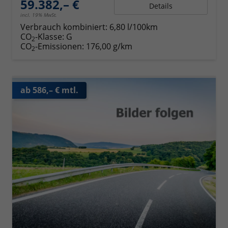
59.382,– €
Details
incl. 19% MwSt.
Verbrauch kombiniert:
6,80 l/100km
CO
-Klasse:
G
2
CO
-Emissionen:
176,00 g/km
2
ab 586,– € mtl.