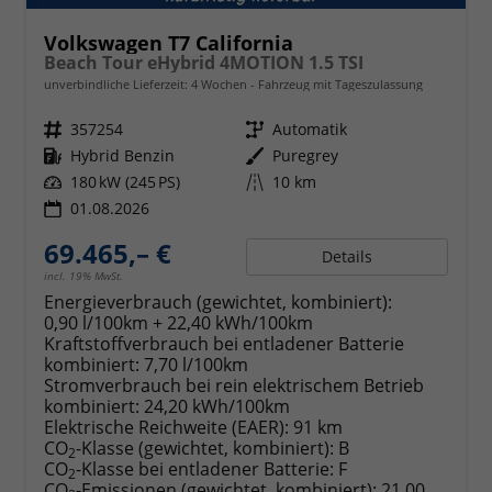
Volkswagen T7 California
Beach Tour eHybrid 4MOTION 1.5 TSI
unverbindliche Lieferzeit:
4 Wochen
Fahrzeug mit Tageszulassung
Fahrzeugnr.
357254
Getriebe
Automatik
Kraftstoff
Hybrid Benzin
Außenfarbe
Puregrey
Leistung
180 kW (245 PS)
Kilometerstand
10 km
01.08.2026
69.465,– €
Details
incl. 19% MwSt.
Energieverbrauch (gewichtet, kombiniert):
0,90 l/100km + 22,40 kWh/100km
Kraftstoffverbrauch bei entladener Batterie
kombiniert:
7,70 l/100km
Stromverbrauch bei rein elektrischem Betrieb
kombiniert:
24,20 kWh/100km
Elektrische Reichweite (EAER):
91 km
CO
-Klasse (gewichtet, kombiniert):
B
2
CO
-Klasse bei entladener Batterie:
F
2
CO
-Emissionen (gewichtet, kombiniert):
21,00