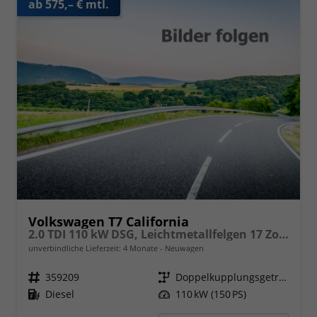
ab 575,– € mtl.
Volkswagen T7 California
2.0 TDI 110 kW DSG, Leichtmetallfelgen 17 Zoll, Markise mit Schiene und Gehäuse links, 5 Sitze, Klima, Jahre Werksgarantie,
unverbindliche Lieferzeit:
4 Monate
Neuwagen
Fahrzeugnr.
359209
Getriebe
Doppelkupplungsgetriebe (DSG)
Kraftstoff
Diesel
Leistung
110 kW (150 PS)