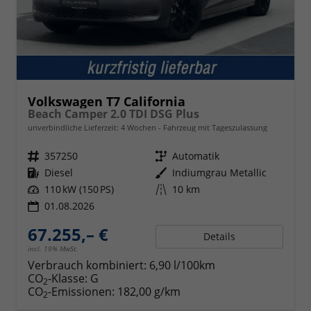
Volkswagen T7 California
Beach Camper 2.0 TDI DSG Plus
unverbindliche Lieferzeit:
4 Wochen
Fahrzeug mit Tageszulassung
Fahrzeugnr.
357250
Getriebe
Automatik
Kraftstoff
Diesel
Außenfarbe
Indiumgrau Metallic
Leistung
110 kW (150 PS)
Kilometerstand
10 km
01.08.2026
67.255,– €
Details
incl. 19% MwSt.
Verbrauch kombiniert:
6,90 l/100km
CO
-Klasse:
G
2
CO
-Emissionen:
182,00 g/km
2