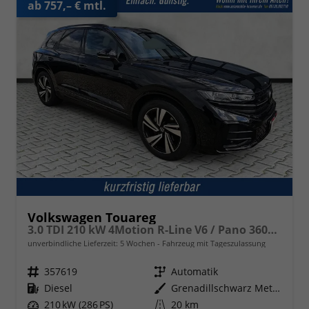
ab 757,– € mtl.
Volkswagen Touareg
3.0 TDI 210 kW 4Motion R-Line V6 / Pano 360Grad
unverbindliche Lieferzeit:
5 Wochen
Fahrzeug mit Tageszulassung
Fahrzeugnr.
357619
Getriebe
Automatik
Kraftstoff
Diesel
Außenfarbe
Grenadillschwarz Metallic
Leistung
210 kW (286 PS)
Kilometerstand
20 km