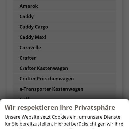
Amarok
Caddy
Caddy Cargo
Caddy Maxi
Caravelle
Crafter
Crafter Kastenwagen
Crafter Pritschenwagen
e-Transporter Kastenwagen
Golf
Wir respektieren Ihre Privatsphäre
Golf GTI
Unsere Website setzt Cookies ein, um unsere Dienste
Golf Variant
für Sie bereitzustellen. Hierbei berücksichtigen wir Ihre