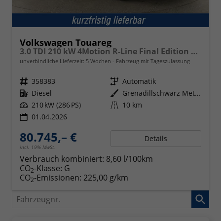
Volkswagen Touareg
3.0 TDI 210 kW 4Motion R-Line Final Edition V6 Black Edition, HuD, Luft, Standheizung, Pano, Dynaudio, Leder, AHK, Navi, Side, Winter, 5 J.-Garantie
unverbindliche Lieferzeit:
5 Wochen
Fahrzeug mit Tageszulassung
Fahrzeugnr.
358383
Getriebe
Automatik
Kraftstoff
Diesel
Außenfarbe
Grenadillschwarz Metallic
Leistung
210 kW (286 PS)
Kilometerstand
10 km
01.04.2026
80.745,– €
Details
incl. 19% MwSt.
Verbrauch kombiniert:
8,60 l/100km
CO
-Klasse:
G
2
CO
-Emissionen:
225,00 g/km
2
Fahrzeugnr.