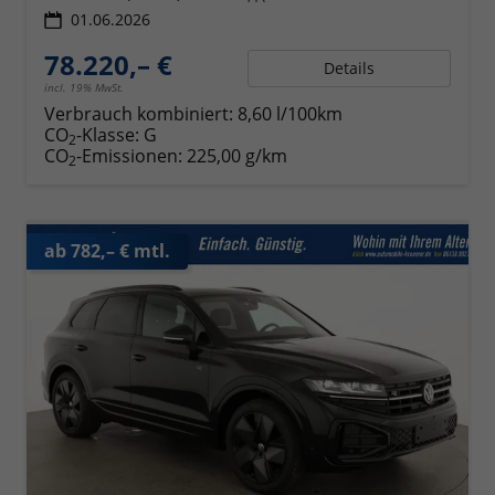
01.06.2026
78.220,– €
Details
incl. 19% MwSt.
Verbrauch kombiniert:
8,60 l/100km
CO
-Klasse:
G
2
CO
-Emissionen:
225,00 g/km
2
ab 782,– € mtl.