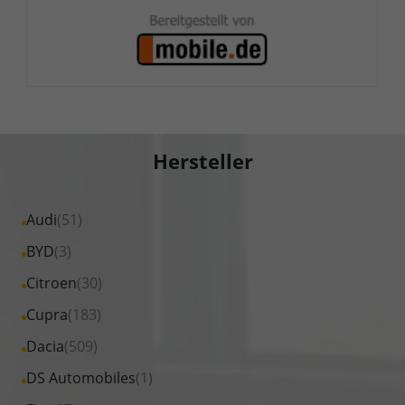
Hersteller
Alle
Audi
(51)
Fahrzeuge
Alle
BYD
(3)
von
Fahrzeuge
Alle
Citroen
(30)
Audi
von
Fahrzeuge
Alle
Cupra
(183)
anzeigen
BYD
von
Fahrzeuge
Alle
Dacia
(509)
anzeigen
Citroen
von
Fahrzeuge
Alle
DS Automobiles
(1)
anzeigen
Cupra
von
Fahrzeuge