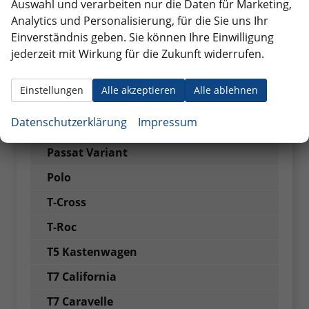
ID. BUZZ
Auswahl und verarbeiten nur die Daten für Marketing,
Analytics und Personalisierung, für die Sie uns Ihr
ID. BUZZ Cargo
Einverständnis geben. Sie können Ihre Einwilligung
ID.3
jederzeit mit Wirkung für die Zukunft widerrufen.
ID.4
Einstellungen
Alle akzeptieren
Alle ablehnen
ID.5
Datenschutzerklärung
Impressum
ID.7
Passat Variant
Polo
T-Cross
T-Roc
T5 Kastenwagen
T7 California
T7 Caravelle