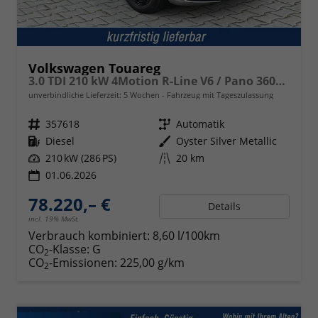
Volkswagen Touareg
3.0 TDI 210 kW 4Motion R-Line V6 / Pano 360Grad
unverbindliche Lieferzeit:
5 Wochen
Fahrzeug mit Tageszulassung
Fahrzeugnr.
357618
Getriebe
Automatik
Kraftstoff
Diesel
Außenfarbe
Oyster Silver Metallic
Leistung
210 kW (286 PS)
Kilometerstand
20 km
01.06.2026
78.220,– €
Details
incl. 19% MwSt.
Verbrauch kombiniert:
8,60 l/100km
CO
-Klasse:
G
2
CO
-Emissionen:
225,00 g/km
2