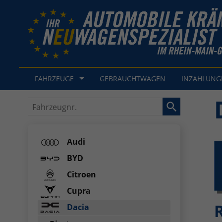
FAHRZEUGE
GEBRAUCHTWAGEN
INZAHLUN
Fahrzeugnr.
Audi
BYD
Citroen
Cupra
Dacia