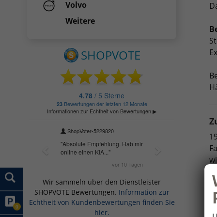
Volvo
Da
Weitere
B
St
Ex
Be
Hä
Z
19
Fa
wi
Wir sammeln über den Dienstleister
19
SHOPVOTE Bewertungen.
Information zur
Mo
Echtheit von Kundenbewertungen finden Sie
Le
0
hier.
U