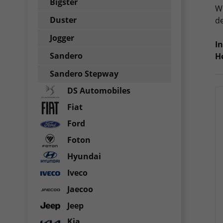
Bigster
Wi
Duster
de
Jogger
I
Sandero
He
Sandero Stepway
DS Automobiles
Fiat
Ford
Foton
Hyundai
Iveco
Jaecoo
Jeep
Kia