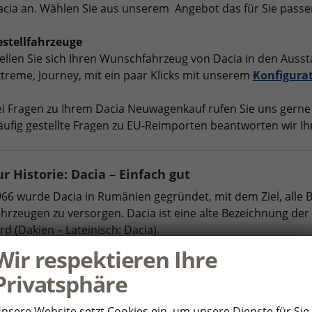
cia an. Wählen Sie aus unserem Angebot das für Sie pass
estellfahrzeuge
ellen Sie sich Ihren Wunschfahrzeug von Dacia in den Aussta
treme, Journey, mit ein paar Klicks mit unserem
Konfigura
i Fragen zu Ihrem Dacia Neuwagenkauf rufen Sie uns gerne
ufig gestellte Fragen zu EU-Reimporten beantworten wir Ih
ur Historie: Dacia – Einfach gut
66 wurde Dacia in Rumänien gegründet, mit dem Ziel, alle B
hrzeugen zu versorgen. Dacia ist eine alte Bezeichnung d
rd (Dakien – Lateinisch: Dacia).
Wir respektieren Ihre
99 wurde Dacia von Renault übernommen und ist heute ein
Privatsphäre
del von Dacia ist der Sandero. Der Duster ist der SUV von 
istungsverhältnis angeboten.
nsere Website setzt Cookies ein, um unsere Dienste für Sie