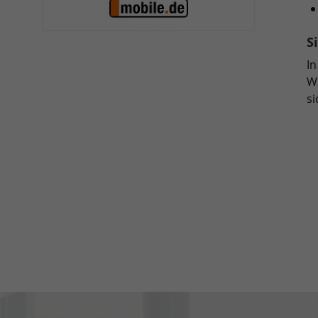
S
In
Wi
si