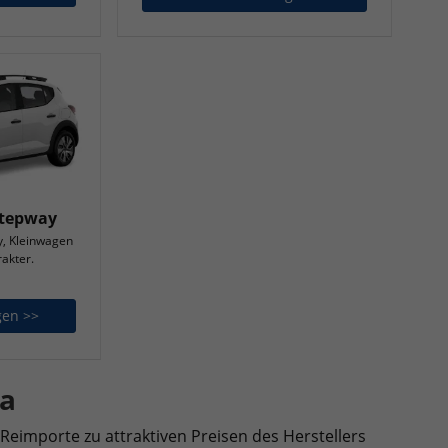
Stepway
y, Kleinwagen
akter.
gen >>
Dacia Sandero Stepway
a
Reimporte zu attraktiven Preisen des Herstellers