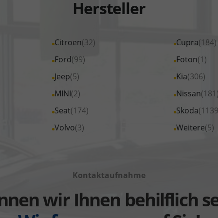
Hersteller
Alle
Citroen
(32)
Alle
Cupra
(184)
Fahrzeuge
Fahrzeuge
Alle
Ford
(99)
Alle
Foton
(1)
von
von
Fahrzeuge
Fahrzeuge
Alle
Jeep
(5)
Alle
Kia
(306)
Citroen
Cupra
von
von
Fahrzeuge
Fahrzeuge
Alle
MINI
(2)
Alle
Nissan
(181
anzeigen
anzeigen
Ford
Foton
von
von
Fahrzeuge
Fahrzeuge
Alle
Seat
(174)
Alle
Skoda
(1139
anzeigen
anzeigen
Jeep
Kia
von
von
Fahrzeuge
Fahrzeuge
Alle
Volvo
(3)
Alle
Weitere
(5)
anzeigen
anzeigen
MINI
Nissan
von
von
Fahrzeuge
Fahrzeuge
anzeigen
anzeigen
Seat
Skoda
von
von
anzeigen
anzeigen
Volvo
Weitere
Kontaktaufnahme
anzeigen
anzeigen
nen wir Ihnen behilflich s