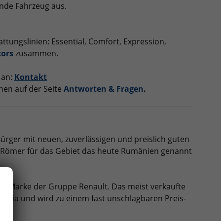
ende Fahrzeug aus.
ttungslinien: Essential, Comfort, Expression,
tors
zusammen.
 an:
Kontakt
nen auf der Seite
Antworten & Fragen
.
ürger mit neuen, zuverlässigen und preislich guten
er Römer für das Gebiet das heute Rumänien genannt
e Marke der Gruppe Renault. Das meist verkaufte
Dacia und wird zu einem fast unschlagbaren Preis-