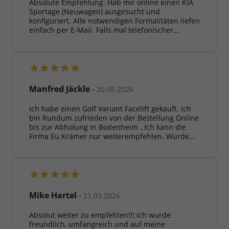
Absolute Empfehlung. Hab mir online einen KIA
Sportage (Neuwagen) ausgesucht und
konfiguriert. Alle notwendigen Formalitäten liefen
einfach per E-Mail. Falls mal telefonischer
Kontakt notwendig war (Lieferankündigung,
Terminabsprache) war das immer nett,
freundlich und auf den Punkt hilfreich. Hab
heute mein neues Auto abgeholt. Bin voll
zufrieden. Danke an das ganze Team.
Manfred Jäckle
-
20.05.2026
Ich habe einen Golf Variant Facelift gekauft. Ich
bin Rundum zufrieden von der Bestellung Online
bis zur Abholung in Bodenheim . Ich kann die
Firma Eu Krämer nur weiterempfehlen. Würde
jederzeit wieder ein Auto dort kaufen
Mike Hartel
-
21.03.2026
Absolut weiter zu empfehlen!!! Ich wurde
freundlich, umfangreich und auf meine