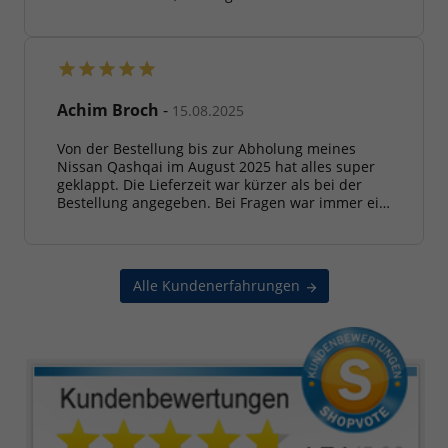
Bedürfnisse (als Frau), ;-) eingehend beraten und
habe ein passendes und wunderschönes Auto
für mich gefunden. Auch die Anmeldung war gar
nicht so kompliziert. Bei Nachfragen gab es
immer geduldige und weiterhelfende
Informationen. Ich sage noch einmal ein großes
Achim Broch
-
15.08.2025
Dankeschön an ALLE und Herrn Eberts, der so
nett und geduldig auf mich eingegangen ist.
Von der Bestellung bis zur Abholung meines
Autokauf in Zukunft wird immer hier bei mir
Nissan Qashqai im August 2025 hat alles super
beginnen!
geklappt. Die Lieferzeit war kürzer als bei der
Bestellung angegeben. Bei Fragen war immer ein
freundlicher Mitarbeiter erreichbar. Die
Übergabe erfolgte stressfrei und ohne Zeitdruck.
Ich werde Automobile Krämer gerne
weiterempfehlen.
Alle Kundenerfahrungen