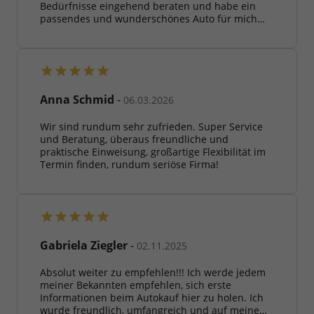
Bedürfnisse eingehend beraten und habe ein
passendes und wunderschönes Auto für mich
gefunden. Bei Nachfragen gab es immer
geduldige und weiterhelfende Informationen. Ich
sage noch einmal ein großes Dankeschön an
ALLE und Herrn Mackert, der so nett und
geduldig auf mich eingegangen ist. Autokauf in
Zukunft wird immer hier bei mir beginnen! Der
Anna Schmid
-
06.03.2026
Hyundai I 30 N Line ist der Hammer . Zu meinem
Vorgänger I 30 und diesen liegen Welten. Danke
Wir sind rundum sehr zufrieden. Super Service
nochmals an alle . Lg Mike Hartel
und Beratung, überaus freundliche und
praktische Einweisung, großartige Flexibilität im
Termin finden, rundum seriöse Firma!
Gabriela Ziegler
-
02.11.2025
Absolut weiter zu empfehlen!!! Ich werde jedem
meiner Bekannten empfehlen, sich erste
Informationen beim Autokauf hier zu holen. Ich
wurde freundlich, umfangreich und auf meine