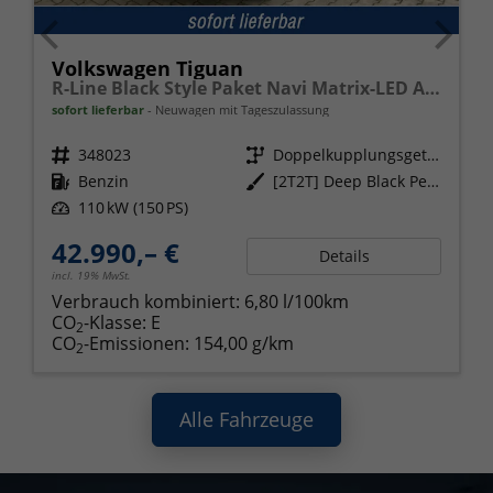
Volkswagen Tiguan
R-Line Black Style Paket Navi Matrix-LED ACC
sofort lieferbar
Neuwagen mit Tageszulassung
Fahrzeugnr.
348023
Getriebe
Doppelkupplungsgetriebe (DSG)
Kraftstoff
Benzin
Außenfarbe
[2T2T] Deep Black Perleffekt
Leistung
110 kW (150 PS)
42.990,– €
Details
incl. 19% MwSt.
Verbrauch kombiniert:
6,80 l/100km
CO
-Klasse:
E
2
CO
-Emissionen:
154,00 g/km
2
Alle Fahrzeuge