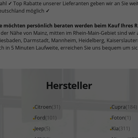
ahl
✓
Top Rabatte unserer Lieferanten geben wir an Sie wei
eutschland möglich
✓
ie möchten persönlich beraten werden beim Kauf Ihres
 der Nähe von Mainz, mitten im Rhein-Main-Gebiet sind wir 
esbaden, Darmstadt, Mannheim, Heidelberg, Kaiserslautern
ch in 5 Minuten Laufweite, erreichen Sie uns bequem um si
Hersteller
Alle
Citroen
(31)
Alle
Cupra
(184)
Fahrzeuge
Fahrzeuge
Alle
Ford
(101)
Alle
Foton
(1)
von
von
Fahrzeuge
Fahrzeuge
Alle
Jeep
(5)
Alle
Kia
(311)
Citroen
Cupra
von
von
Fahrzeuge
Fahrzeuge