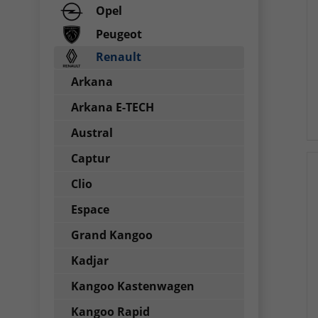
Opel
Peugeot
Renault
Arkana
Arkana E-TECH
Austral
Captur
Clio
Espace
Grand Kangoo
Kadjar
Kangoo Kastenwagen
Kangoo Rapid