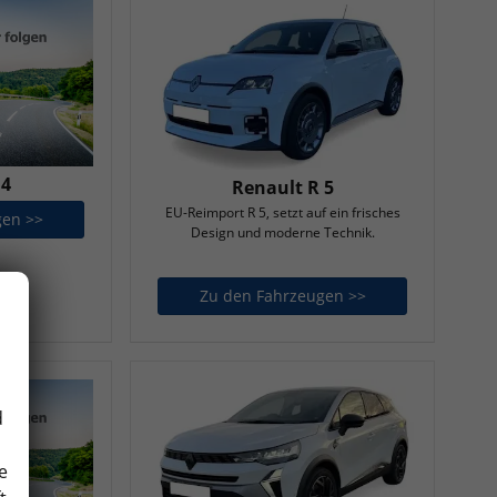
 4
Renault R 5
EU-Reimport R 5, setzt auf ein frisches
gen >>
Renault R 4
Design und moderne Technik.
Zu den Fahrzeugen >>
Renault R 5
d
e