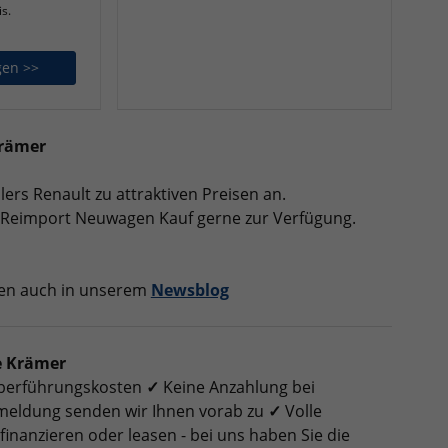
is.
gen >>
Renault Trafic Kastenwagen
Krämer
lers Renault zu attraktiven Preisen an.
t Reimport Neuwagen Kauf gerne zur Verfügung.
nen auch in unserem
Newsblog
e Krämer
 Überführungskosten
✓
Keine Anzahlung bei
nmeldung senden wir Ihnen vorab zu
✓
Volle
finanzieren oder leasen - bei uns haben Sie die