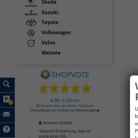
Skoda
Suzuki
Toyota
Volkswagen
Volvo
Weitere
0
U
b
v
P