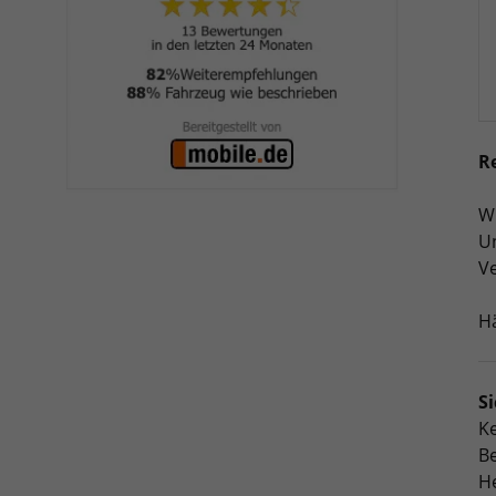
R
Wi
Un
Ve
Hä
S
Ke
B
He