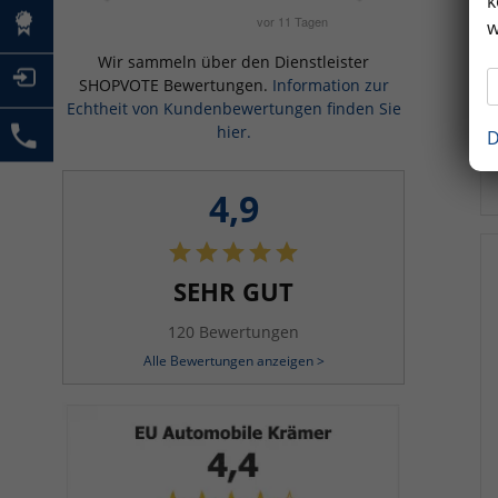
k
w
Wir sammeln über den Dienstleister
SHOPVOTE Bewertungen.
Information zur
Echtheit von Kundenbewertungen finden Sie
hier.
D
4,9
SEHR GUT
120 Bewertungen
Alle Bewertungen anzeigen >