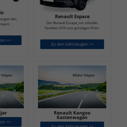
io
Renault Espace
zeugen des
Der Renault Escape, ein stilvoller
import:
Familien-SUV zum günstigen Preis.
gen >>
Renault Clio
Zu den Fahrzeugen >>
Renault Espace
jar
Renault Kangoo
Kastenwagen
gen >>
Renault Kadjar
Zu den Fahrzeugen >>
Renault Kangoo 