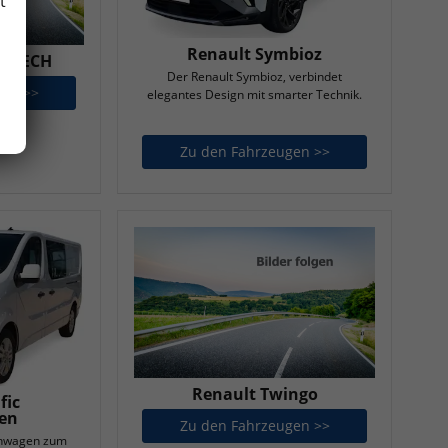
t
Renault Symbioz
 E-TECH
Der Renault Symbioz, verbindet
gen >>
Renault Scenic E-TECH
elegantes Design mit smarter Technik.
Zu den Fahrzeugen >>
Renault Symbioz
Renault Twingo
fic
en
Zu den Fahrzeugen >>
Renault Twingo
tenwagen zum