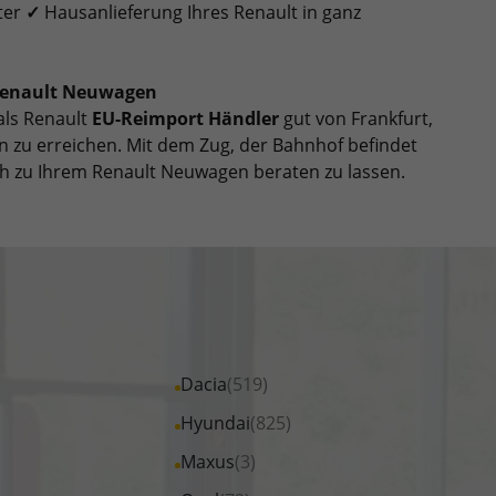
ter
✓
Hausanlieferung Ihres Renault in ganz
 Renault Neuwagen
als Renault
EU-Reimport Händler
gut von Frankfurt,
 zu erreichen. Mit dem Zug, der Bahnhof befindet
ch zu Ihrem Renault Neuwagen beraten zu lassen.
Alle
Dacia
(519)
Fahrzeuge
Alle
Hyundai
(825)
von
Fahrzeuge
Alle
Maxus
(3)
Dacia
von
Fahrzeuge