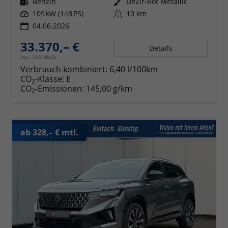
Kraftstoff
Benzin
Außenfarbe
DeZir-Rot Metallic
Leistung
109 kW (148 PS)
Kilometerstand
10 km
04.06.2026
33.370,– €
Details
incl. 19% MwSt.
Verbrauch kombiniert:
6,40 l/100km
CO
-Klasse:
E
2
CO
-Emissionen:
145,00 g/km
2
ab 328,– € mtl.