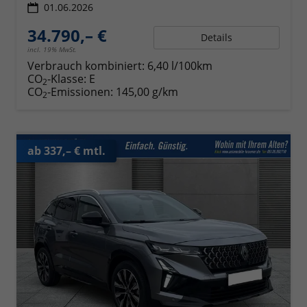
01.06.2026
34.790,– €
Details
incl. 19% MwSt.
Verbrauch kombiniert:
6,40 l/100km
CO
-Klasse:
E
2
CO
-Emissionen:
145,00 g/km
2
ab 337,– € mtl.