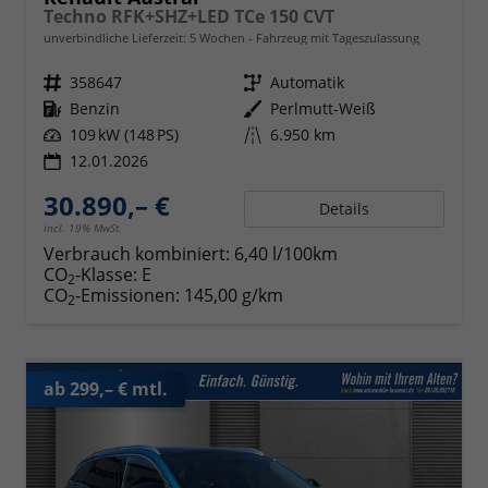
Techno RFK+SHZ+LED TCe 150 CVT
unverbindliche Lieferzeit:
5 Wochen
Fahrzeug mit Tageszulassung
Fahrzeugnr.
358647
Getriebe
Automatik
Kraftstoff
Benzin
Außenfarbe
Perlmutt-Weiß
Leistung
109 kW (148 PS)
Kilometerstand
6.950 km
12.01.2026
30.890,– €
Details
incl. 19% MwSt.
Verbrauch kombiniert:
6,40 l/100km
CO
-Klasse:
E
2
CO
-Emissionen:
145,00 g/km
2
ab 299,– € mtl.