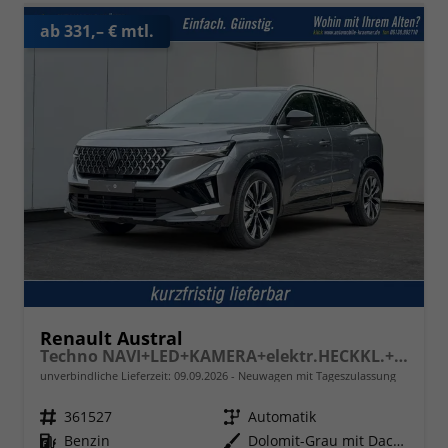
ab 331,– € mtl.
Renault Austral
Techno NAVI+LED+KAMERA+elektr.HECKKL.+19"LM
unverbindliche Lieferzeit:
09.09.2026
Neuwagen mit Tageszulassung
Fahrzeugnr.
361527
Getriebe
Automatik
Kraftstoff
Benzin
Außenfarbe
Dolomit-Grau mit Dach in Black-Pearl-Schwarz