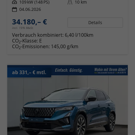
Leistung
109 kW (148 PS)
Kilometerstand
10 km
04.06.2026
34.180,– €
Details
incl. 19% MwSt.
Verbrauch kombiniert:
6,40 l/100km
CO
-Klasse:
E
2
CO
-Emissionen:
145,00 g/km
2
ab 331,– € mtl.