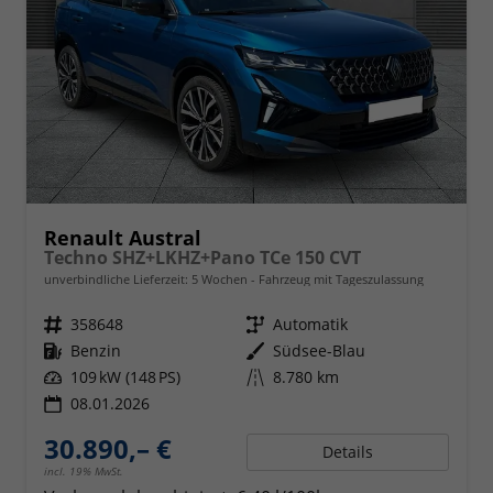
Renault Austral
Techno SHZ+LKHZ+Pano TCe 150 CVT
unverbindliche Lieferzeit:
5 Wochen
Fahrzeug mit Tageszulassung
Fahrzeugnr.
358648
Getriebe
Automatik
Kraftstoff
Benzin
Außenfarbe
Südsee-Blau
Leistung
109 kW (148 PS)
Kilometerstand
8.780 km
08.01.2026
30.890,– €
Details
incl. 19% MwSt.