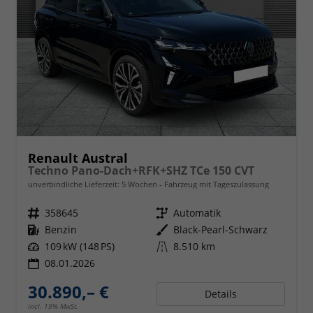
Renault Austral
Techno Pano-Dach+RFK+SHZ TCe 150 CVT
unverbindliche Lieferzeit:
5 Wochen
Fahrzeug mit Tageszulassung
Fahrzeugnr.
358645
Getriebe
Automatik
Kraftstoff
Benzin
Außenfarbe
Black-Pearl-Schwarz
Leistung
109 kW (148 PS)
Kilometerstand
8.510 km
08.01.2026
30.890,– €
Details
incl. 19% MwSt.