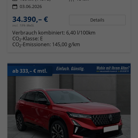
03.06.2026
34.390,– €
Details
incl. 19% MwSt.
Verbrauch kombiniert:
6,40 l/100km
CO
-Klasse:
E
2
CO
-Emissionen:
145,00 g/km
2
ab 333,– € mtl.