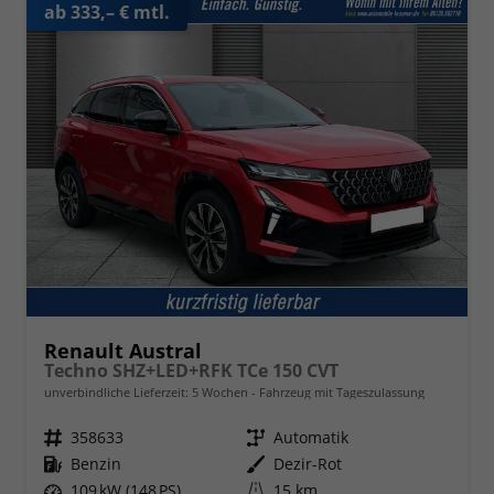
ab 333,– € mtl.
Renault Austral
Techno SHZ+LED+RFK TCe 150 CVT
unverbindliche Lieferzeit:
5 Wochen
Fahrzeug mit Tageszulassung
Fahrzeugnr.
358633
Getriebe
Automatik
Kraftstoff
Benzin
Außenfarbe
Dezir-Rot
Leistung
109 kW (148 PS)
Kilometerstand
15 km