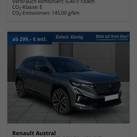
Verbrauch kombiniert:
6,40 l/100km
CO
-Klasse:
E
2
CO
-Emissionen:
145,00 g/km
2
ab 299,– € mtl.
Renault Austral