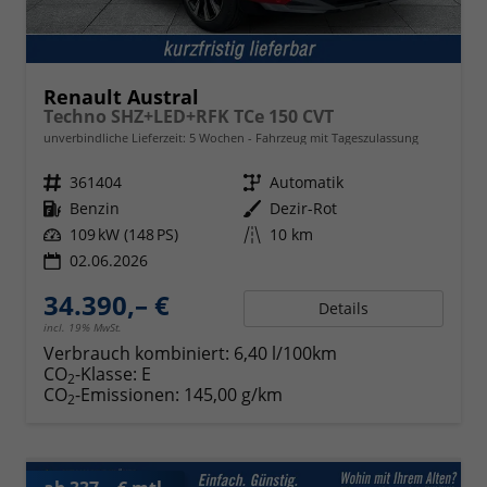
Renault Austral
Techno SHZ+LED+RFK TCe 150 CVT
unverbindliche Lieferzeit:
5 Wochen
Fahrzeug mit Tageszulassung
Fahrzeugnr.
361404
Getriebe
Automatik
Kraftstoff
Benzin
Außenfarbe
Dezir-Rot
Leistung
109 kW (148 PS)
Kilometerstand
10 km
02.06.2026
34.390,– €
Details
incl. 19% MwSt.
Verbrauch kombiniert:
6,40 l/100km
CO
-Klasse:
E
2
CO
-Emissionen:
145,00 g/km
2