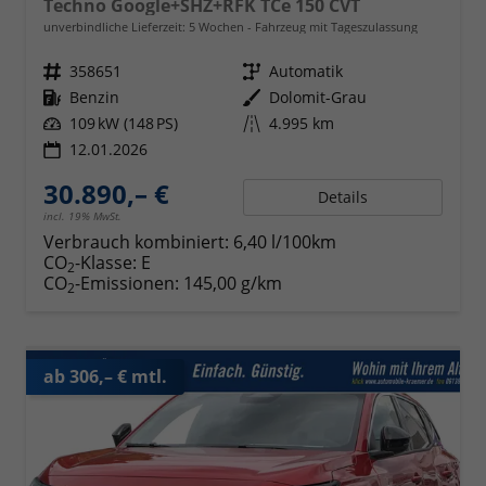
Techno Google+SHZ+RFK TCe 150 CVT
unverbindliche Lieferzeit:
5 Wochen
Fahrzeug mit Tageszulassung
Fahrzeugnr.
358651
Getriebe
Automatik
Kraftstoff
Benzin
Außenfarbe
Dolomit-Grau
Leistung
109 kW (148 PS)
Kilometerstand
4.995 km
12.01.2026
30.890,– €
Details
incl. 19% MwSt.
Verbrauch kombiniert:
6,40 l/100km
CO
-Klasse:
E
2
CO
-Emissionen:
145,00 g/km
2
ab 306,– € mtl.