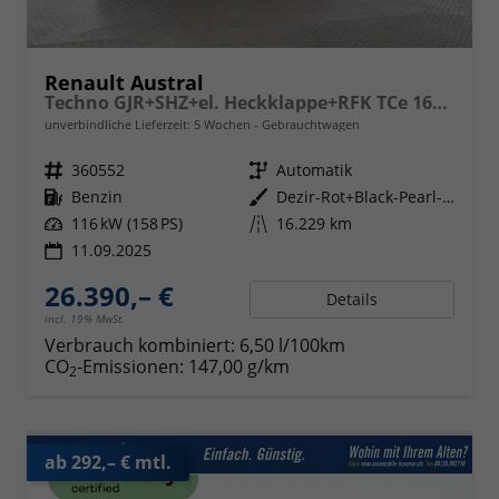
Renault Austral
Techno GJR+SHZ+el. Heckklappe+RFK TCe 160 CVT
unverbindliche Lieferzeit:
5 Wochen
Gebrauchtwagen
Fahrzeugnr.
360552
Getriebe
Automatik
Kraftstoff
Benzin
Außenfarbe
Dezir-Rot+Black-Pearl-Schwarz
Leistung
116 kW (158 PS)
Kilometerstand
16.229 km
11.09.2025
26.390,– €
Details
incl. 19% MwSt.
Verbrauch kombiniert:
6,50 l/100km
CO
-Emissionen:
147,00 g/km
2
ab 292,– € mtl.