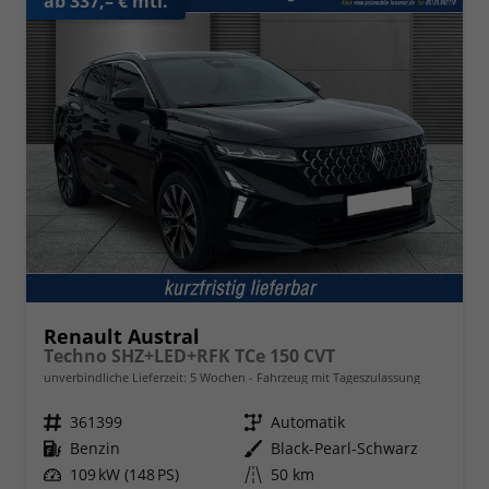
ab 337,– € mtl.
Renault Austral
Techno SHZ+LED+RFK TCe 150 CVT
unverbindliche Lieferzeit:
5 Wochen
Fahrzeug mit Tageszulassung
Fahrzeugnr.
361399
Getriebe
Automatik
Kraftstoff
Benzin
Außenfarbe
Black-Pearl-Schwarz
Leistung
109 kW (148 PS)
Kilometerstand
50 km