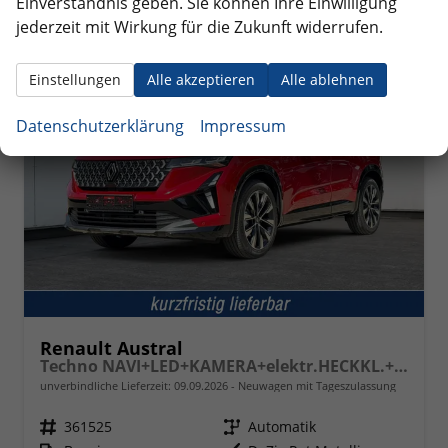
Einverständnis geben. Sie können Ihre Einwilligung
jederzeit mit Wirkung für die Zukunft widerrufen.
ab 323,– € mtl.
Einstellungen
Alle akzeptieren
Alle ablehnen
Datenschutzerklärung
Impressum
Renault Austral
Techno NAVI+LED+KAMERA+elektr.HECKKL.+19"LM
unverbindliche Lieferzeit:
09.09.2026
Neuwagen mit Tageszulassung
Fahrzeugnr.
361525
Getriebe
Automatik