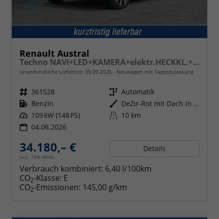
Renault Austral
Techno NAVI+LED+KAMERA+elektr.HECKKL.+19"LM
unverbindliche Lieferzeit:
09.09.2026
Neuwagen mit Tageszulassung
Fahrzeugnr.
361528
Getriebe
Automatik
Kraftstoff
Benzin
Außenfarbe
DeZir-Rot mit Dach in Black-Pearl-Schwarz
Leistung
109 kW (148 PS)
Kilometerstand
10 km
04.06.2026
34.180,– €
Details
incl. 19% MwSt.
Verbrauch kombiniert:
6,40 l/100km
CO
-Klasse:
E
2
CO
-Emissionen:
145,00 g/km
2