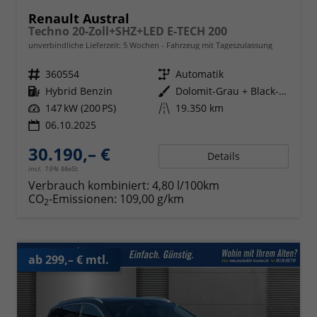
Renault Austral
Techno 20-Zoll+SHZ+LED E-TECH 200
unverbindliche Lieferzeit:
5 Wochen
Fahrzeug mit Tageszulassung
Fahrzeugnr.
360554
Getriebe
Automatik
Kraftstoff
Hybrid Benzin
Außenfarbe
Dolomit-Grau + Black-Pearl-Schwa
Leistung
147 kW (200 PS)
Kilometerstand
19.350 km
06.10.2025
30.190,– €
Details
incl. 19% MwSt.
Verbrauch kombiniert:
4,80 l/100km
CO
-Emissionen:
109,00 g/km
2
ab 299,– € mtl.