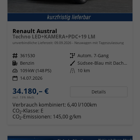
Renault Austral
Techno LED+KAMERA+PDC+19 LM
unverbindliche Lieferzeit:
09.09.2026
Neuwagen mit Tageszulassung
Fahrzeugnr.
361530
Getriebe
Autom. 7-Gang
Kraftstoff
Benzin
Außenfarbe
Südsee-Blau mit Dach in Black-Pearl-Schwarz
Leistung
109 kW (148 PS)
Kilometerstand
10 km
14.07.2026
34.180,– €
Details
incl. 19% MwSt.
Verbrauch kombiniert:
6,40 l/100km
CO
-Klasse:
E
2
CO
-Emissionen:
145,00 g/km
2