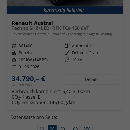
Renault Austral
Techno SHZ+LED+RFK TCe 150 CVT
unverbindliche Lieferzeit:
5 Wochen
Fahrzeug mit Tageszulassung
Fahrzeugnr.
361400
Getriebe
Automatik
Kraftstoff
Benzin
Außenfarbe
Dolomit-Grau
Leistung
109 kW (148 PS)
Kilometerstand
10 km
01.06.2026
34.790,– €
Details
incl. 19% MwSt.
Verbrauch kombiniert:
6,40 l/100km
CO
-Klasse:
E
2
CO
-Emissionen:
145,00 g/km
2
Datensätze pro Seite:
10
20
50
100
250