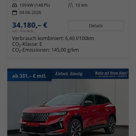
Leistung
109 kW (148 PS)
Kilometerstand
10 km
04.06.2026
34.180,– €
Details
incl. 19% MwSt.
Verbrauch kombiniert:
6,40 l/100km
CO
-Klasse:
E
2
CO
-Emissionen:
145,00 g/km
2
ab 331,– € mtl.