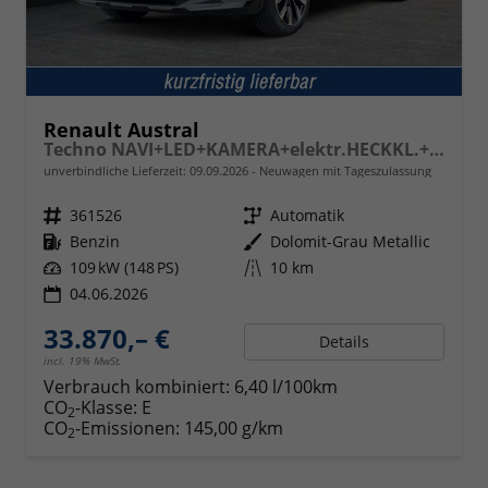
Renault Austral
Techno NAVI+LED+KAMERA+elektr.HECKKL.+19"LM
unverbindliche Lieferzeit:
09.09.2026
Neuwagen mit Tageszulassung
Fahrzeugnr.
361526
Getriebe
Automatik
Kraftstoff
Benzin
Außenfarbe
Dolomit-Grau Metallic
Leistung
109 kW (148 PS)
Kilometerstand
10 km
04.06.2026
33.870,– €
Details
incl. 19% MwSt.
Verbrauch kombiniert:
6,40 l/100km
CO
-Klasse:
E
2
CO
-Emissionen:
145,00 g/km
2