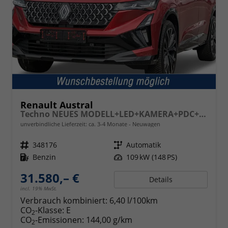
Renault Austral
Techno NEUES MODELL+LED+KAMERA+PDC+19 LM
unverbindliche Lieferzeit: ca. 3-4 Monate
Neuwagen
Fahrzeugnr.
348176
Getriebe
Automatik
Kraftstoff
Benzin
Leistung
109 kW (148 PS)
31.580,– €
Details
incl. 19% MwSt.
Verbrauch kombiniert:
6,40 l/100km
CO
-Klasse:
E
2
CO
-Emissionen:
144,00 g/km
2