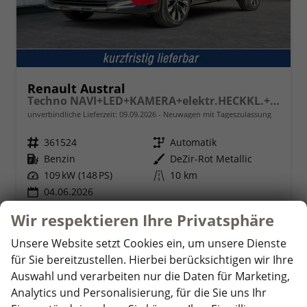
Renault Austral
Techno NAVI+LED+KAMERA+elektr.HECKKL.+19"LM
unverbindliche Lieferzeit:
09.09.2026
Neuwagen mit Tageszulassung
Fahrzeugnr.
361524
Getriebe
Automatik
Kraftstoff
Benzin
Außenfarbe
DeZir-Rot Metallic
Leistung
109 kW (148 PS)
Kilometerstand
10 km
04.06.2026
33.370,– €
Wir respektieren Ihre Privatsphäre
Details
incl. 19% MwSt.
Unsere Website setzt Cookies ein, um unsere Dienste
Verbrauch kombiniert:
6,40 l/100km
für Sie bereitzustellen. Hierbei berücksichtigen wir Ihre
CO
-Klasse:
E
2
Auswahl und verarbeiten nur die Daten für Marketing,
CO
-Emissionen:
145,00 g/km
2
Analytics und Personalisierung, für die Sie uns Ihr