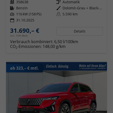
Fahrzeugnr.
358638
Getriebe
Automatik
Kraftstoff
Benzin
Außenfarbe
Dolomit-Grau + Black-Pearl-Schwa
Leistung
116 kW (158 PS)
Kilometerstand
5.590 km
31.10.2025
31.690,– €
Details
incl. 19% MwSt.
Verbrauch kombiniert:
6,50 l/100km
CO
-Emissionen:
148,00 g/km
2
ab 323,– € mtl.