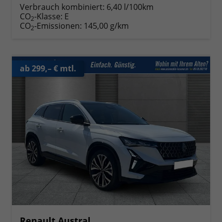
Verbrauch kombiniert:
6,40 l/100km
CO
-Klasse:
E
2
CO
-Emissionen:
145,00 g/km
2
ab 299,– € mtl.
Renault Austral