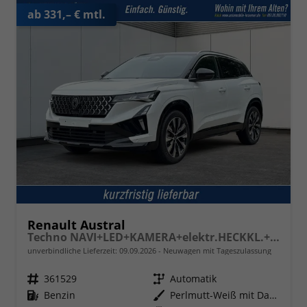
ab 331,– € mtl.
Renault Austral
Techno NAVI+LED+KAMERA+elektr.HECKKL.+19"LM
unverbindliche Lieferzeit:
09.09.2026
Neuwagen mit Tageszulassung
Fahrzeugnr.
361529
Getriebe
Automatik
Kraftstoff
Benzin
Außenfarbe
Perlmutt-Weiß mit Dach in Black-Pearl-Schwarz