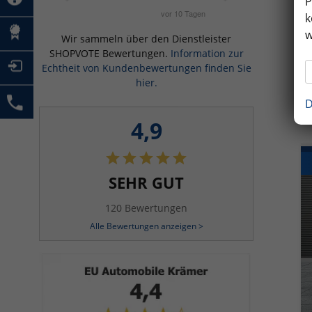
P
k
w
Wir sammeln über den Dienstleister
SHOPVOTE Bewertungen.
Information zur
Echtheit von Kundenbewertungen finden Sie
hier.
D
4,9
SEHR GUT
120 Bewertungen
Alle Bewertungen anzeigen >