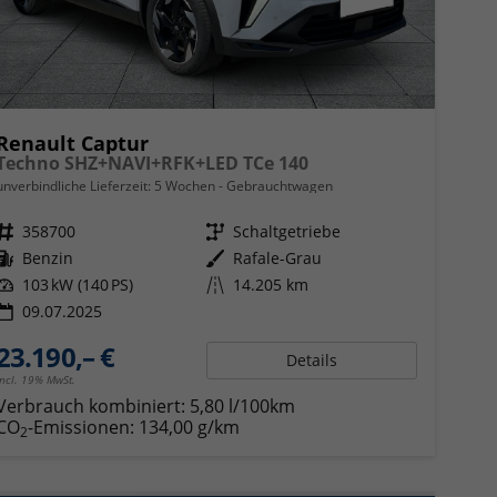
Renault Captur
Techno SHZ+NAVI+RFK+LED TCe 140
unverbindliche Lieferzeit:
5 Wochen
Gebrauchtwagen
Fahrzeugnr.
358700
Getriebe
Schaltgetriebe
Kraftstoff
Benzin
Außenfarbe
Rafale-Grau
Leistung
103 kW (140 PS)
Kilometerstand
14.205 km
09.07.2025
23.190,– €
Details
incl. 19% MwSt.
Verbrauch kombiniert:
5,80 l/100km
CO
-Emissionen:
134,00 g/km
2