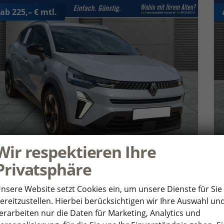
ab 225,– € mtl.
Wir respektieren Ihre
Privatsphäre
Renault Captur
Techno SHZ+NAVI+RFK+LED TCe 140
nsere Website setzt Cookies ein, um unsere Dienste für Sie
unverbindliche Lieferzeit:
5 Wochen
Gebrauchtwagen
ereitzustellen. Hierbei berücksichtigen wir Ihre Auswahl un
Fahrzeugnr.
358721
Getriebe
Schaltgetriebe
erarbeiten nur die Daten für Marketing, Analytics und
Kraftstoff
Benzin
Außenfarbe
Rafale-Grau