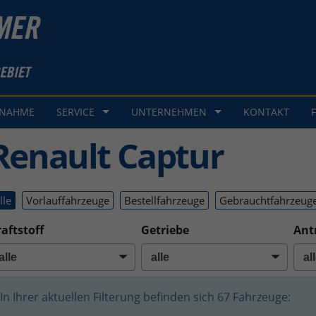
GNAHME
SERVICE
UNTERNEHMEN
KONTAKT
Renault Captur
lle
Vorlauffahrzeuge
Bestellfahrzeuge
Gebrauchtfahrzeug
aftstoff
Getriebe
Ant
In Ihrer aktuellen Filterung befinden sich
67
Fahrzeuge: