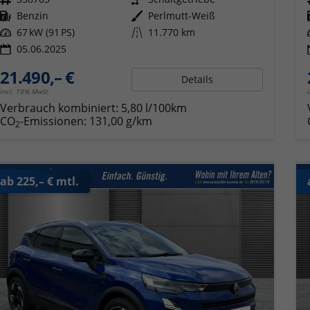
Kraftstoff
Benzin
Außenfarbe
Perlmutt-Weiß
Leistung
67 kW (91 PS)
Kilometerstand
11.770 km
05.06.2025
21.490,– €
Details
incl. 19% MwSt.
Verbrauch kombiniert:
5,80 l/100km
CO
-Emissionen:
131,00 g/km
2
ab 225,– € mtl.