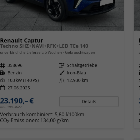
Renault Captur
Techno SHZ+NAVI+RFK+LED TCe 140
unverbindliche Lieferzeit:
5 Wochen
Gebrauchtwagen
Fahrzeugnr.
358696
Getriebe
Schaltgetriebe
Kraftstoff
Benzin
Außenfarbe
Iron-Blau
Leistung
103 kW (140 PS)
Kilometerstand
12.930 km
27.06.2025
23.190,– €
Details
incl. 19% MwSt.
Verbrauch kombiniert:
5,80 l/100km
CO
-Emissionen:
134,00 g/km
2