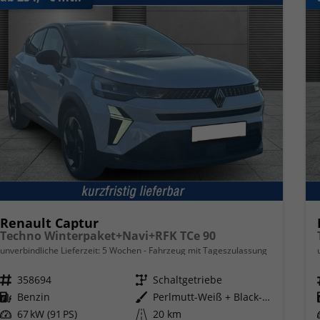
Renault Captur
Techno Winterpaket+Navi+RFK TCe 90
unverbindliche Lieferzeit:
5 Wochen
Fahrzeug mit Tageszulassung
Fahrzeugnr.
358694
Getriebe
Schaltgetriebe
Kraftstoff
Benzin
Außenfarbe
Perlmutt-Weiß + Black-Pearl-Sch
Leistung
67 kW (91 PS)
Kilometerstand
20 km