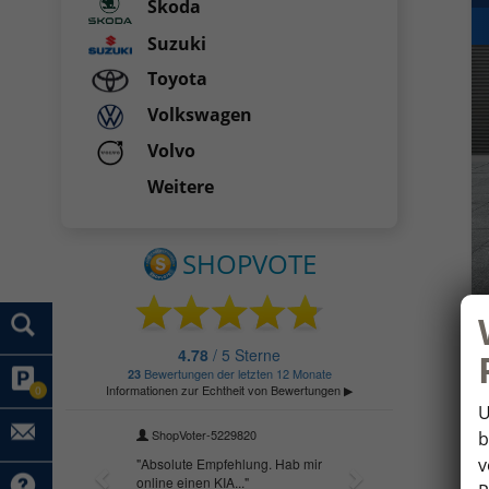
Skoda
Suzuki
Toyota
Volkswagen
Volvo
Weitere
0
U
b
v