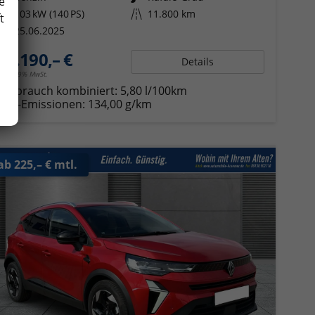
e
Leistung
103 kW (140 PS)
Kilometerstand
11.800 km
t
25.06.2025
23.190,– €
Details
incl. 19% MwSt.
Verbrauch kombiniert:
5,80 l/100km
CO
-Emissionen:
134,00 g/km
2
ab 225,– € mtl.