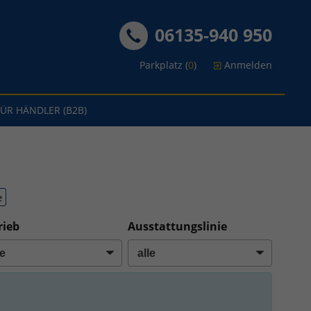
06135-940 950
Parkplatz (
0
)
Anmelden
FÜR HÄNDLER (B2B)
e
rieb
Ausstattungslinie