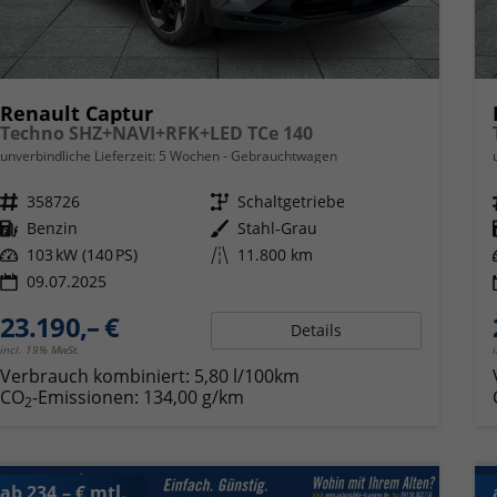
Renault Captur
Techno SHZ+NAVI+RFK+LED TCe 140
unverbindliche Lieferzeit:
5 Wochen
Gebrauchtwagen
Fahrzeugnr.
358726
Getriebe
Schaltgetriebe
Kraftstoff
Benzin
Außenfarbe
Stahl-Grau
Leistung
103 kW (140 PS)
Kilometerstand
11.800 km
09.07.2025
23.190,– €
Details
incl. 19% MwSt.
Verbrauch kombiniert:
5,80 l/100km
CO
-Emissionen:
134,00 g/km
2
ab 234,– € mtl.