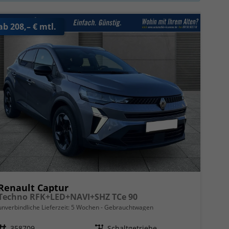
ab 208,– € mtl.
Renault Captur
Techno RFK+LED+NAVI+SHZ TCe 90
unverbindliche Lieferzeit:
5 Wochen
Gebrauchtwagen
Fahrzeugnr.
358709
Getriebe
Schaltgetriebe