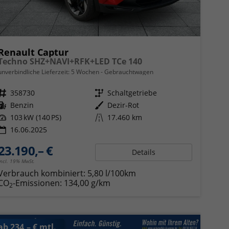
Renault Captur
Techno SHZ+NAVI+RFK+LED TCe 140
unverbindliche Lieferzeit:
5 Wochen
Gebrauchtwagen
Fahrzeugnr.
358730
Getriebe
Schaltgetriebe
Kraftstoff
Benzin
Außenfarbe
Dezir-Rot
Leistung
103 kW (140 PS)
Kilometerstand
17.460 km
16.06.2025
23.190,– €
Details
incl. 19% MwSt.
Verbrauch kombiniert:
5,80 l/100km
CO
-Emissionen:
134,00 g/km
2
ab 234,– € mtl.