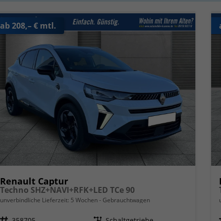
ab 208,– € mtl.
Renault Captur
Techno SHZ+NAVI+RFK+LED TCe 90
unverbindliche Lieferzeit:
5 Wochen
Gebrauchtwagen
Fahrzeugnr.
358705
Getriebe
Schaltgetriebe