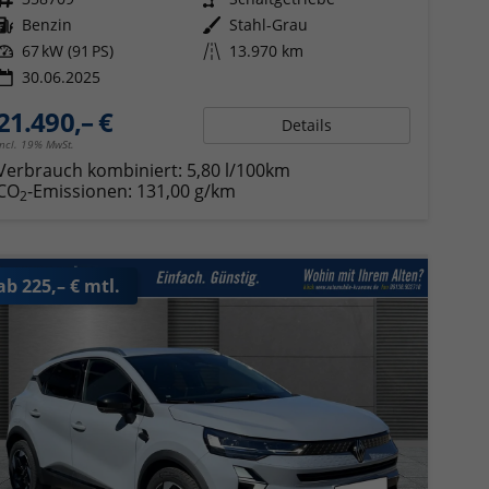
Kraftstoff
Benzin
Außenfarbe
Stahl-Grau
Leistung
67 kW (91 PS)
Kilometerstand
13.970 km
30.06.2025
21.490,– €
Details
incl. 19% MwSt.
Verbrauch kombiniert:
5,80 l/100km
CO
-Emissionen:
131,00 g/km
2
ab 225,– € mtl.