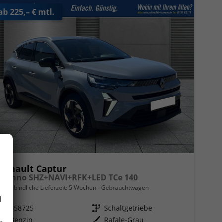
ab 225,– € mtl.
Renault Captur
Techno SHZ+NAVI+RFK+LED TCe 140
unverbindliche Lieferzeit:
5 Wochen
Gebrauchtwagen
d
Fahrzeugnr.
358725
Getriebe
Schaltgetriebe
Kraftstoff
Benzin
Außenfarbe
Rafale-Grau