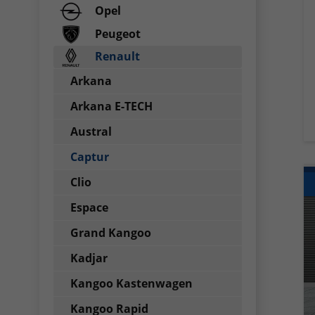
Opel
Peugeot
Renault
Arkana
Arkana E-TECH
Austral
Captur
Clio
Espace
Grand Kangoo
Kadjar
Kangoo Kastenwagen
Kangoo Rapid