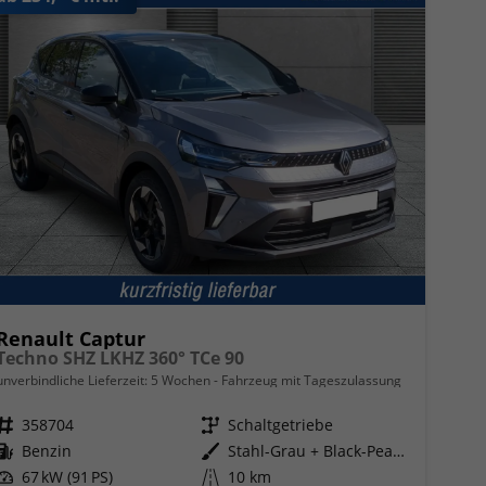
Renault Captur
Techno SHZ LKHZ 360° TCe 90
unverbindliche Lieferzeit:
5 Wochen
Fahrzeug mit Tageszulassung
Fahrzeugnr.
358704
Getriebe
Schaltgetriebe
Kraftstoff
Benzin
Außenfarbe
Stahl-Grau + Black-Pearl-Schwarz
Leistung
67 kW (91 PS)
Kilometerstand
10 km