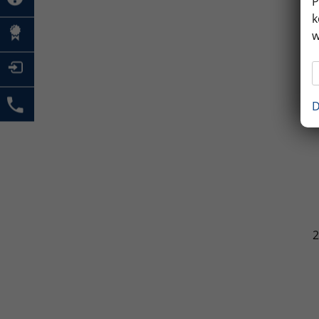
P
k
w
D