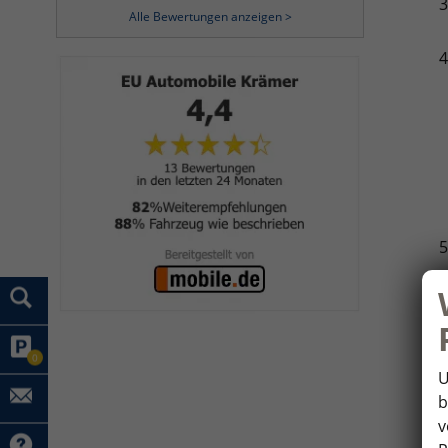
Alle Bewertungen anzeigen >
V
0
U
b
v