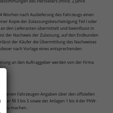
 Bestimmungen des Herstellers (mind. 2 Jahre
n 4 Wochen nach Auslieferung des Fahrzeugs einen
ner Kopie der Zulassungsbescheinigung Teil I oder
 an den Lieferanten übermittelt und beeinflusst in
n ist der Nachweis der Zulassung, auf den Endkunden
erlässt der Käufer die Übermittlung des Nachweises
t dieser nach Vorlage eines entsprechenden
erung an den Auftraggeber werden von der Firma
sion
gebotenen Fahrzeugen Angaben über den offiziellen
der §§ 3 bis 5 sowie der Anlagen 1 bis 4 der PKW-
d
V) zu machen.