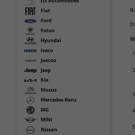
DS Automobiles
II
Fiat
Ford
Di
Foton
II
Hyundai
Iveco
Jaecoo
Jeep
Kia
Maxus
Mercedes-Benz
MG
MINI
Nissan