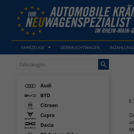
FAHRZEUGE
GEBRAUCHTWAGEN
INZAHLUN
Fahrzeugnr.
Audi
BYD
I.
Citroen
Cupra
De
vo
Dacia
Mü