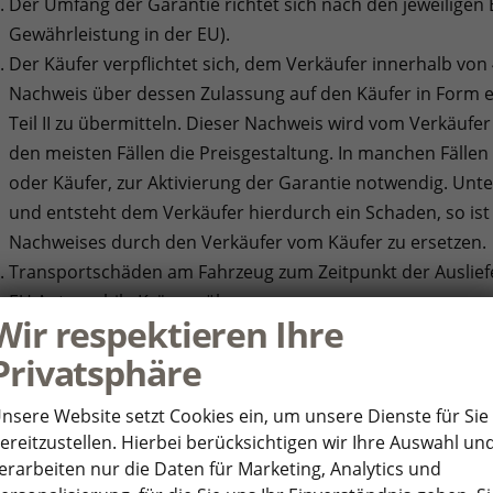
Der Umfang der Garantie richtet sich nach den jeweiligen
Gewährleistung in der EU).
Der Käufer verpflichtet sich, dem Verkäufer innerhalb vo
Nachweis über dessen Zulassung auf den Käufer in Form ei
Teil II zu übermitteln. Dieser Nachweis wird vom Verkäufer
den meisten Fällen die Preisgestaltung. In manchen Fälle
oder Käufer, zur Aktivierung der Garantie notwendig. Unt
und entsteht dem Verkäufer hierdurch ein Schaden, so is
Nachweises durch den Verkäufer vom Käufer zu ersetzen.
Transportschäden am Fahrzeug zum Zeitpunkt der Auslief
EU Automobile Krämer übernommen.
Wir respektieren Ihre
I. Kraftstoffverbrauchswerte und Angaben zur CO2-Emis
Privatsphäre
Kfz-Händler sind verpflichtet, bei neuen, zum Verkauf an
nsere Website setzt Cookies ein, um unsere Dienste für Sie
Kraftstoffverbrauch und die CO2-Emissionen nach Maßgabe 
ereitzustellen. Hierbei berücksichtigen wir Ihre Auswahl un
erarbeiten nur die Daten für Marketing, Analytics und
Energieverbrauchskennzeichnungsverordnung (PKW-EnVK