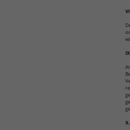
VI
De
od
wi
I
A
Be
Ve
re
ge
ge
ge
X.