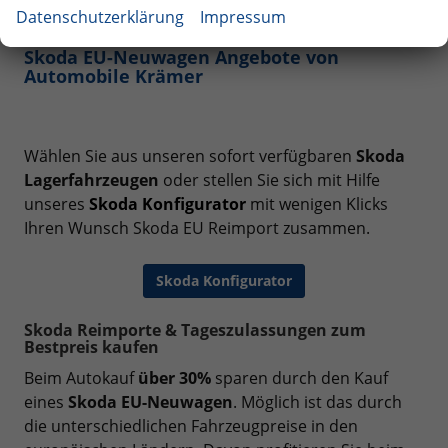
Datenschutzerklärung
Impressum
Skoda EU-Neuwagen Angebote von
Automobile Krämer
Wählen Sie aus unseren sofort verfügbaren
Skoda
Lagerfahrzeugen
oder stellen Sie sich mit Hilfe
unseres
Skoda Konfigurator
mit wenigen Klicks
Ihren Wunsch Skoda EU Reimport zusammen.
Skoda Konfigurator
Skoda Reimporte & Tageszulassungen zum
Bestpreis kaufen
Beim Autokauf
über 30%
sparen durch den Kauf
eines
Skoda EU-Neuwagen
. Möglich ist das durch
die unterschiedlichen Fahrzeugpreise in den