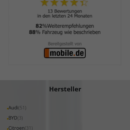
Hersteller
Alle
Audi
(51)
Fahrzeuge
Alle
BYD
(3)
von
Fahrzeuge
Alle
Citroen
(31)