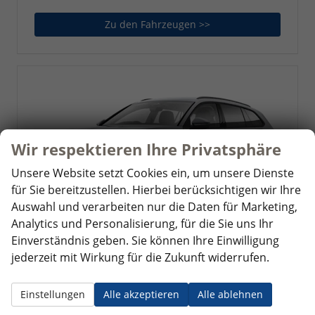
Zu den Fahrzeugen >>
Skoda Scala
Wir respektieren Ihre Privatsphäre
Unsere Website setzt Cookies ein, um unsere Dienste
für Sie bereitzustellen. Hierbei berücksichtigen wir Ihre
Auswahl und verarbeiten nur die Daten für Marketing,
Analytics und Personalisierung, für die Sie uns Ihr
Skoda Superb Combi
Einverständnis geben. Sie können Ihre Einwilligung
Der Skoda Superb, ein Kombi mit Oberklasse-Feeling zum
jederzeit mit Wirkung für die Zukunft widerrufen.
fairen Preis.
Einstellungen
Alle akzeptieren
Alle ablehnen
Zu den Fahrzeugen >>
Skoda Superb Combi