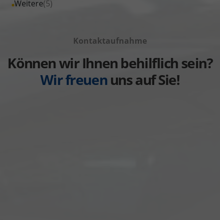
Alle
Weitere
(5)
anzeigen
Volkswagen
von
Fahrzeuge
anzeigen
Volvo
von
anzeigen
Kontaktaufnahme
Weitere
anzeigen
Können wir Ihnen behilflich sein?
Wir freuen
uns auf Sie!