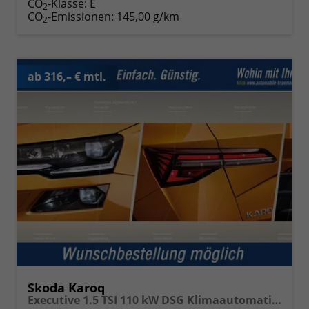
CO
-Klasse:
E
2
CO
-Emissionen:
145,00 g/km
2
ab 316,– € mtl.
Skoda Karoq
Executive 1.5 TSI 110 kW DSG Klimaautomatik, Metallfarbe, ACC ,PDC v+h, LED, Smart Link, Rückkamera, Sun Set, Reserverad, 4 Jahre Garantie