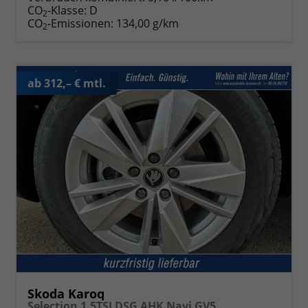
CO
-Klasse:
D
2
CO
-Emissionen:
134,00 g/km
2
ab 312,– € mtl.
Skoda Karoq
Selection 1.5TSI DSG AHK Navi GV5