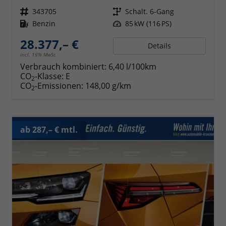
Fahrzeugnr.
343705
Getriebe
Schalt. 6-Gang
Kraftstoff
Benzin
Leistung
85 kW (116 PS)
28.377,– €
Details
incl. 19% MwSt.
Verbrauch kombiniert:
6,40 l/100km
CO
-Klasse:
E
2
CO
-Emissionen:
148,00 g/km
2
ab 287,– € mtl.