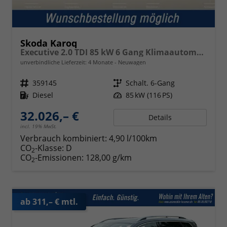
Skoda Karoq
Executive 2.0 TDI 85 kW 6 Gang Klimaautomatik, Metallfarbe, ACC ,PDC v+h, LED, Smart Link, Rückkamera, Sun Set, Reserverad, 4 Jahre Garantie,
unverbindliche Lieferzeit:
4 Monate
Neuwagen
Fahrzeugnr.
359145
Getriebe
Schalt. 6-Gang
Kraftstoff
Diesel
Leistung
85 kW (116 PS)
32.026,– €
Details
incl. 19% MwSt.
Verbrauch kombiniert:
4,90 l/100km
CO
-Klasse:
D
2
CO
-Emissionen:
128,00 g/km
2
ab 311,– € mtl.