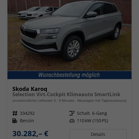
Skoda Karoq
Selection Virt.Cockpit Klimaauto SmartLink
unverbindliche Lieferzeit: 6 - 9 Monate
Neuwagen mit Tageszulassung
Fahrzeugnr.
334292
Getriebe
Schalt. 6-Gang
Kraftstoff
Benzin
Leistung
110 kW (150 PS)
30.282,– €
Details