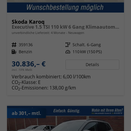
Skoda Karoq
Executive 1.5 TSI 110 kW 6 Gang Klimaautomatik, Metallfarbe, ACC ,PDC v+h, LED, Smart Link, Rückkamera, Sun Set, Reserverad, 4 Jahre Garantie
unverbindliche Lieferzeit:
4 Monate
Neuwagen
Fahrzeugnr.
359136
Getriebe
Schalt. 6-Gang
Kraftstoff
Benzin
Leistung
110 kW (150 PS)
30.836,– €
Details
incl. 19% MwSt.
Verbrauch kombiniert:
6,00 l/100km
CO
-Klasse:
E
2
CO
-Emissionen:
138,00 g/km
2
ab 301,– mtl.