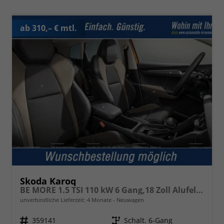
ab 310,– € mtl.
Skoda Karoq
BE MORE 1.5 TSI 110 kW 6 Gang,18 Zoll Alufelgen, Reserverad, Rückkamera, Kessy Full, PDC 4+H, Klimaautomatik, Licht & Sicht Paket, Metallfarbe, Heckspoiler, Sun Set, Ambiente Light, LED, 4 Jahre Garantie
unverbindliche Lieferzeit:
4 Monate
Neuwagen
Fahrzeugnr.
359141
Getriebe
Schalt. 6-Gang