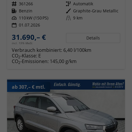
Fahrzeugnr.
361266
Getriebe
Automatik
Kraftstoff
Benzin
Außenfarbe
Graphite-Grau Metallic
Leistung
110 kW (150 PS)
Kilometerstand
9 km
01.07.2026
31.690,– €
Details
incl. 19% MwSt.
Verbrauch kombiniert:
6,40 l/100km
CO
-Klasse:
E
2
CO
-Emissionen:
145,00 g/km
2
ab 307,– € mtl.