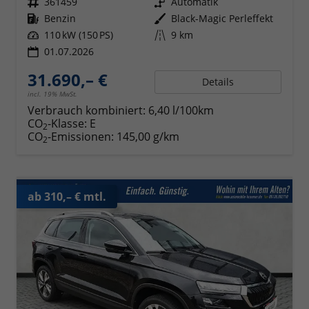
Fahrzeugnr.
361459
Getriebe
Automatik
Kraftstoff
Benzin
Außenfarbe
Black-Magic Perleffekt
Leistung
110 kW (150 PS)
Kilometerstand
9 km
01.07.2026
31.690,– €
Details
incl. 19% MwSt.
Verbrauch kombiniert:
6,40 l/100km
CO
-Klasse:
E
2
CO
-Emissionen:
145,00 g/km
2
ab 310,– € mtl.