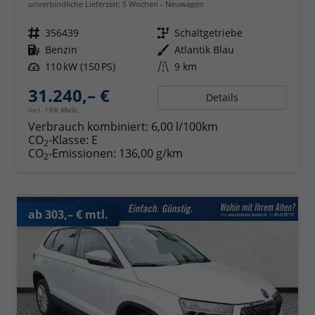
unverbindliche Lieferzeit:
5 Wochen
Neuwagen
Fahrzeugnr.
356439
Getriebe
Schaltgetriebe
Kraftstoff
Benzin
Außenfarbe
Atlantik Blau
Leistung
110 kW (150 PS)
Kilometerstand
9 km
31.240,– €
Details
incl. 19% MwSt.
Verbrauch kombiniert:
6,00 l/100km
CO
-Klasse:
E
2
CO
-Emissionen:
136,00 g/km
2
ab 303,– € mtl.