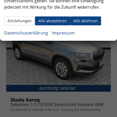
Einverständnis geben. Sie können Ihre Einwilligung
jederzeit mit Wirkung für die Zukunft widerrufen.
ab 307,– € mtl.
Einstellungen
Alle akzeptieren
Alle ablehnen
Datenschutzerklärung
Impressum
Skoda Karoq
Selection 1.5 TSI DSG SmartLink Kamera AHK
unverbindliche Lieferzeit:
5 Wochen
Fahrzeug mit Tageszulassung