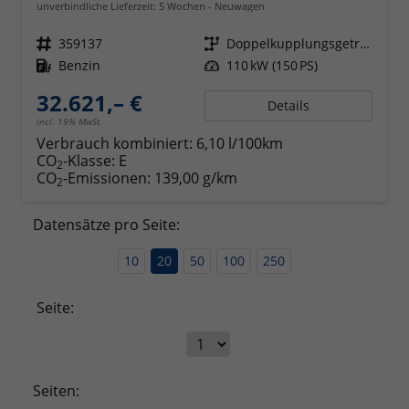
unverbindliche Lieferzeit:
5 Wochen
Neuwagen
Fahrzeugnr.
359137
Getriebe
Doppelkupplungsgetriebe (DSG)
Kraftstoff
Benzin
Leistung
110 kW (150 PS)
32.621,– €
Details
incl. 19% MwSt.
Verbrauch kombiniert:
6,10 l/100km
CO
-Klasse:
E
2
CO
-Emissionen:
139,00 g/km
2
Datensätze pro Seite:
10
20
50
100
250
Seite:
Seiten: