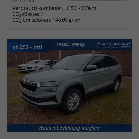
incl. 19% MwSt.
Verbrauch kombiniert:
6,50 l/100km
CO
-Klasse:
E
2
CO
-Emissionen:
148,00 g/km
2
ab 293,– mtl.