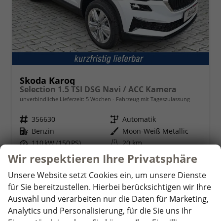
Skoda Karoq
Selection 1.5 TSI DSG Navi / ACC Kamera
unverbindliche Lieferzeit:
5 Wochen
Fahrzeug mit Tageszulassung
Fahrzeugnr.
356630
Getriebe
Automatik
Kraftstoff
Benzin
Außenfarbe
Moon-Weiß Metallic
Leistung
110 kW (150 PS)
Kilometerstand
20 km
01.02.2026
Wir respektieren Ihre Privatsphäre
31.284,– €
Unsere Website setzt Cookies ein, um unsere Dienste
Details
für Sie bereitzustellen. Hierbei berücksichtigen wir Ihre
incl. 19% MwSt.
Verbrauch kombiniert:
6,20 l/100km
Auswahl und verarbeiten nur die Daten für Marketing,
CO
-Klasse:
E
2
Analytics und Personalisierung, für die Sie uns Ihr
CO
-Emissionen:
140,00 g/km
2