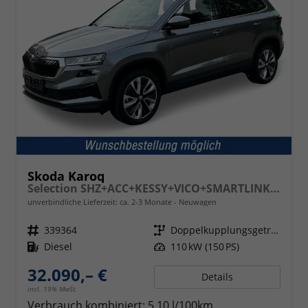
Skoda Karoq
Selection SHZ+ACC+KESSY+VICO+SMARTLINK+18'' ALU
unverbindliche Lieferzeit: ca. 2-3 Monate
Neuwagen
Fahrzeugnr.
339364
Getriebe
Doppelkupplungsgetriebe (DSG)
Kraftstoff
Diesel
Leistung
110 kW (150 PS)
32.090,– €
Details
incl. 19% MwSt.
Verbrauch kombiniert:
5,10 l/100km