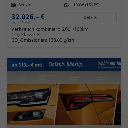
Kraftstoff
Benzin
Leistung
110 kW (150 PS)
32.026,– €
Details
incl. 19% MwSt.
Verbrauch kombiniert:
6,00 l/100km
CO
-Klasse:
E
2
CO
-Emissionen:
138,00 g/km
2
ab 310,– € mtl.