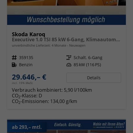
Skoda Karoq
Executive 1.0 TSI 85 kW 6-Gang, Klimaautomatik, Metallfarbe, ACC ,PDC v+h, LED, Smart Link, Rückkamera, Sun Set, Reserverad, 4 Jahre Garantie,
unverbindliche Lieferzeit:
4 Monate
Neuwagen
Fahrzeugnr.
359135
Getriebe
Schalt. 6-Gang
Kraftstoff
Benzin
Leistung
85 kW (116 PS)
29.646,– €
Details
incl. 19% MwSt.
Verbrauch kombiniert:
5,90 l/100km
CO
-Klasse:
D
2
CO
-Emissionen:
134,00 g/km
2
ab 293,– mtl.