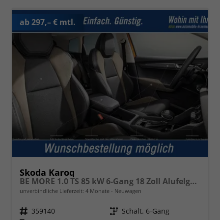
ab 297,– € mtl.
Skoda Karoq
BE MORE 1.0 TS 85 kW 6-Gang 18 Zoll Alufelgen, Reserverad, Rückkamera, Kessy Full, PDC 4+H, Klimaautomatik, Licht & Sicht Paket, Metallfarbe, Heckspoiler, Sun Set, Ambiente Light, LED, 4 Jahre Garantie,
unverbindliche Lieferzeit:
4 Monate
Neuwagen
Fahrzeugnr.
359140
Getriebe
Schalt. 6-Gang