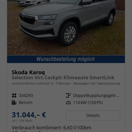
Skoda Karoq
Selection Virt.Cockpit Klimaauto SmartLink
unverbindliche Lieferzeit: 6 - 9 Monate
Neuwagen mit Tageszulassung
Fahrzeugnr.
334293
Getriebe
Doppelkupplungsgetriebe (DSG)
Kraftstoff
Benzin
Leistung
110 kW (150 PS)
31.044,– €
Details
incl. 19% MwSt.
Verbrauch kombiniert:
6,60 l/100km