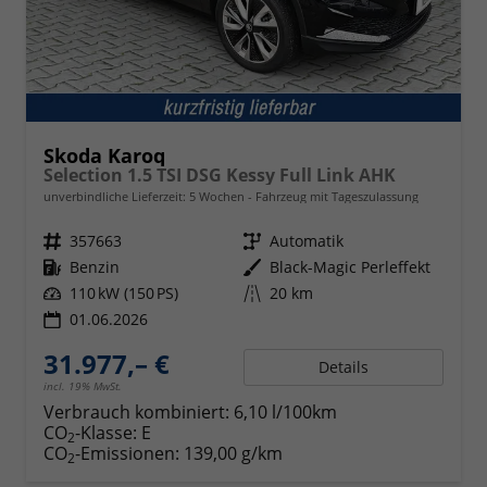
Skoda Karoq
Selection 1.5 TSI DSG Kessy Full Link AHK
unverbindliche Lieferzeit:
5 Wochen
Fahrzeug mit Tageszulassung
Fahrzeugnr.
357663
Getriebe
Automatik
Kraftstoff
Benzin
Außenfarbe
Black-Magic Perleffekt
Leistung
110 kW (150 PS)
Kilometerstand
20 km
01.06.2026
31.977,– €
Details
incl. 19% MwSt.
Verbrauch kombiniert:
6,10 l/100km
CO
-Klasse:
E
2
CO
-Emissionen:
139,00 g/km
2