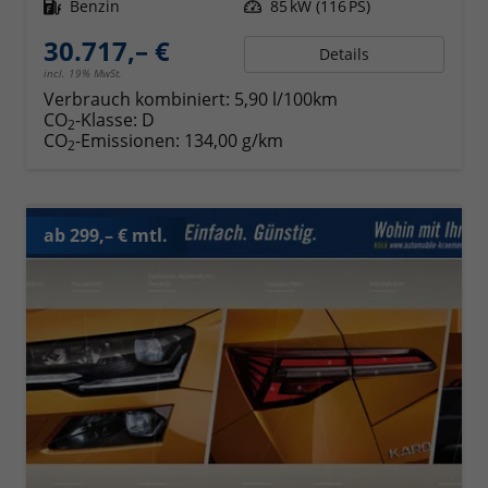
Kraftstoff
Benzin
Leistung
85 kW (116 PS)
30.717,– €
Details
incl. 19% MwSt.
Verbrauch kombiniert:
5,90 l/100km
CO
-Klasse:
D
2
CO
-Emissionen:
134,00 g/km
2
ab 299,– € mtl.