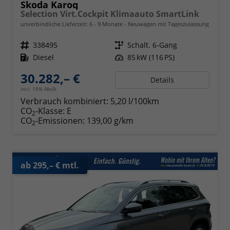
Skoda Karoq
Selection Virt.Cockpit Klimaauto SmartLink
unverbindliche Lieferzeit: 6 - 9 Monate
Neuwagen mit Tageszulassung
Fahrzeugnr.
338495
Getriebe
Schalt. 6-Gang
Kraftstoff
Diesel
Leistung
85 kW (116 PS)
30.282,– €
Details
incl. 19% MwSt.
Verbrauch kombiniert:
5,20 l/100km
CO
-Klasse:
E
2
CO
-Emissionen:
139,00 g/km
2
ab 295,– € mtl.