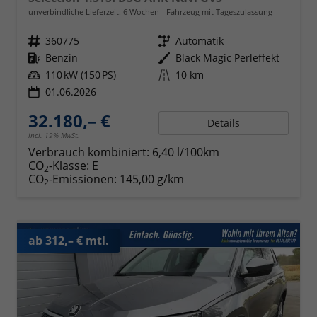
unverbindliche Lieferzeit:
6 Wochen
Fahrzeug mit Tageszulassung
Fahrzeugnr.
360775
Getriebe
Automatik
Kraftstoff
Benzin
Außenfarbe
Black Magic Perleffekt
Leistung
110 kW (150 PS)
Kilometerstand
10 km
01.06.2026
32.180,– €
Details
incl. 19% MwSt.
Verbrauch kombiniert:
6,40 l/100km
CO
-Klasse:
E
2
CO
-Emissionen:
145,00 g/km
2
ab 312,– € mtl.