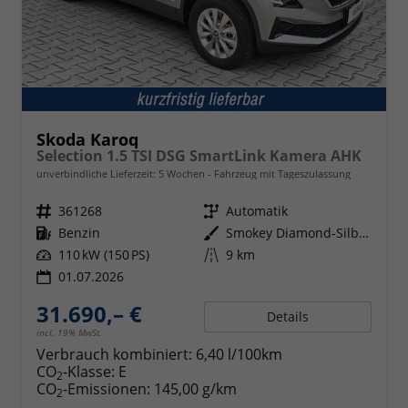
Skoda Karoq
Selection 1.5 TSI DSG SmartLink Kamera AHK
unverbindliche Lieferzeit:
5 Wochen
Fahrzeug mit Tageszulassung
Fahrzeugnr.
361268
Getriebe
Automatik
Kraftstoff
Benzin
Außenfarbe
Smokey Diamond-Silber Metallic
Leistung
110 kW (150 PS)
Kilometerstand
9 km
01.07.2026
31.690,– €
Details
incl. 19% MwSt.
Verbrauch kombiniert:
6,40 l/100km
CO
-Klasse:
E
2
CO
-Emissionen:
145,00 g/km
2