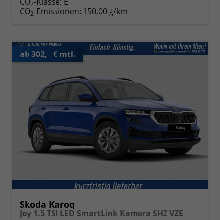
CO
-Klasse:
E
2
CO
-Emissionen:
150,00 g/km
2
ab 302,– € mtl.
Skoda Karoq
Joy 1.5 TSI LED SmartLink Kamera SHZ VZE