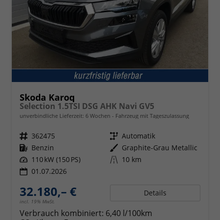
Skoda Karoq
Selection 1.5TSI DSG AHK Navi GV5
unverbindliche Lieferzeit:
6 Wochen
Fahrzeug mit Tageszulassung
Fahrzeugnr.
362475
Getriebe
Automatik
Kraftstoff
Benzin
Außenfarbe
Graphite-Grau Metallic
Leistung
110 kW (150 PS)
Kilometerstand
10 km
01.07.2026
32.180,– €
Details
incl. 19% MwSt.
Verbrauch kombiniert:
6,40 l/100km