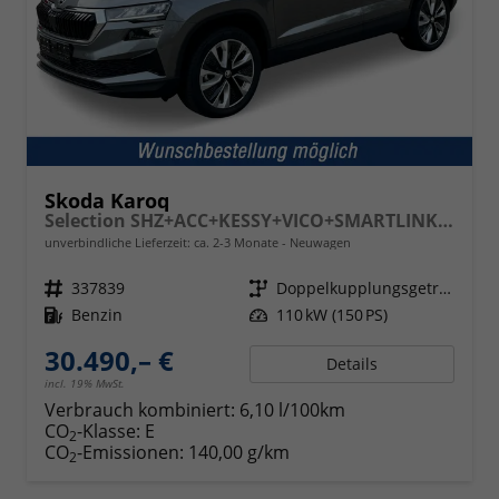
Skoda Karoq
Selection SHZ+ACC+KESSY+VICO+SMARTLINK+18'' ALU
unverbindliche Lieferzeit: ca. 2-3 Monate
Neuwagen
Fahrzeugnr.
337839
Getriebe
Doppelkupplungsgetriebe (DSG)
Kraftstoff
Benzin
Leistung
110 kW (150 PS)
30.490,– €
Details
incl. 19% MwSt.
Verbrauch kombiniert:
6,10 l/100km
CO
-Klasse:
E
2
CO
-Emissionen:
140,00 g/km
2