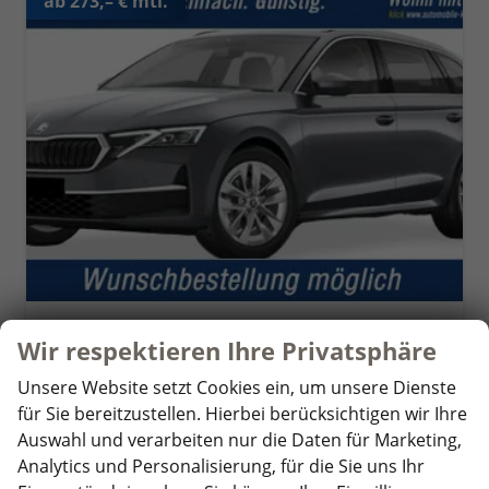
ab 273,– € mtl.
Skoda Octavia Combi
Wir respektieren Ihre Privatsphäre
Top Selection Front Assist PDC h Tempomat 2-Zonen-Klimaauto. Voll-LED-Matrix-Scheinwerfer KESSY
unverbindliche Lieferzeit:
6 Monate
Neuwagen mit Tageszulassung
Unsere Website setzt Cookies ein, um unsere Dienste
für Sie bereitzustellen. Hierbei berücksichtigen wir Ihre
Fahrzeugnr.
346404
Getriebe
Schalt. 6-Gang
Auswahl und verarbeiten nur die Daten für Marketing,
Kraftstoff
Benzin
Leistung
85 kW (116 PS)
Analytics und Personalisierung, für die Sie uns Ihr