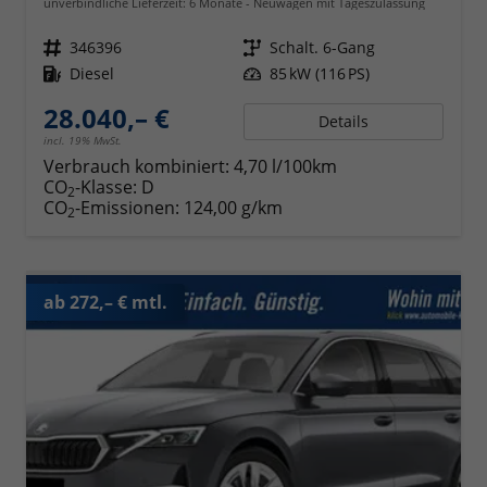
unverbindliche Lieferzeit:
6 Monate
Neuwagen mit Tageszulassung
Fahrzeugnr.
346396
Getriebe
Schalt. 6-Gang
Kraftstoff
Diesel
Leistung
85 kW (116 PS)
28.040,– €
Details
incl. 19% MwSt.
Verbrauch kombiniert:
4,70 l/100km
CO
-Klasse:
D
2
CO
-Emissionen:
124,00 g/km
2
ab 272,– € mtl.