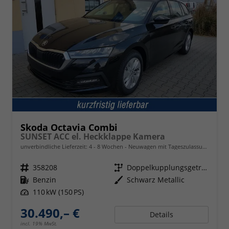
Skoda Octavia Combi
SUNSET ACC el. Heckklappe Kamera
unverbindliche Lieferzeit: 4 - 8 Wochen
Neuwagen mit Tageszulassung
Fahrzeugnr.
358208
Getriebe
Doppelkupplungsgetriebe (DSG)
Kraftstoff
Benzin
Außenfarbe
Schwarz Metallic
Leistung
110 kW (150 PS)
30.490,– €
Details
incl. 19% MwSt.