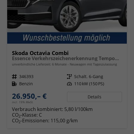
Skoda Octavia Combi
Essence Verkehrszeichenerkennung Tempomat 2-Zonen Klimaauto. LED-Scheinwerfer
unverbindliche Lieferzeit:
6 Monate
Neuwagen mit Tageszulassung
Fahrzeugnr.
346393
Getriebe
Schalt. 6-Gang
Kraftstoff
Benzin
Leistung
110 kW (150 PS)
26.950,– €
Details
incl. 19% MwSt.
Verbrauch kombiniert:
5,80 l/100km
CO
-Klasse:
C
2
CO
-Emissionen:
115,00 g/km
2