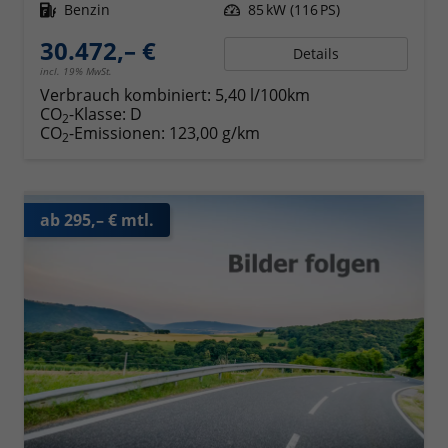
Kraftstoff
Benzin
Leistung
85 kW (116 PS)
30.472,– €
Details
incl. 19% MwSt.
Verbrauch kombiniert:
5,40 l/100km
CO
-Klasse:
D
2
CO
-Emissionen:
123,00 g/km
2
ab 295,– € mtl.