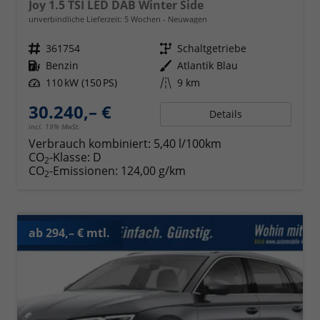
Joy 1.5 TSI LED DAB Winter Side
unverbindliche Lieferzeit:
5 Wochen
Neuwagen
Fahrzeugnr.
361754
Getriebe
Schaltgetriebe
Kraftstoff
Benzin
Außenfarbe
Atlantik Blau
Leistung
110 kW (150 PS)
Kilometerstand
9 km
30.240,– €
Details
incl. 19% MwSt.
Verbrauch kombiniert:
5,40 l/100km
CO
-Klasse:
D
2
CO
-Emissionen:
124,00 g/km
2
ab 294,– € mtl.