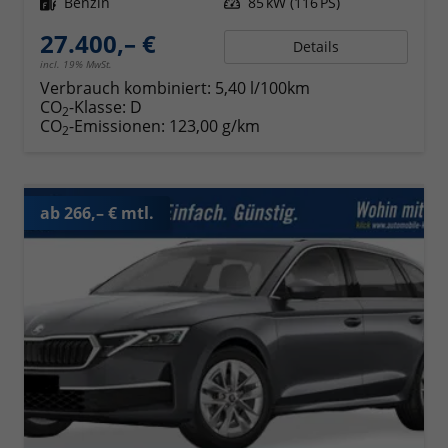
Kraftstoff
Benzin
Leistung
85 kW (116 PS)
27.400,– €
Details
incl. 19% MwSt.
Verbrauch kombiniert:
5,40 l/100km
CO
-Klasse:
D
2
CO
-Emissionen:
123,00 g/km
2
ab 266,– € mtl.