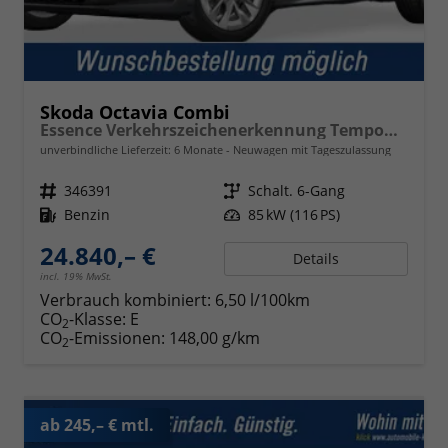
Skoda Octavia Combi
Essence Verkehrszeichenerkennung Tempomat 2-Zonen Klimaauto. LED-Scheinwerfer
unverbindliche Lieferzeit:
6 Monate
Neuwagen mit Tageszulassung
Fahrzeugnr.
346391
Getriebe
Schalt. 6-Gang
Kraftstoff
Benzin
Leistung
85 kW (116 PS)
24.840,– €
Details
incl. 19% MwSt.
Verbrauch kombiniert:
6,50 l/100km
CO
-Klasse:
E
2
CO
-Emissionen:
148,00 g/km
2
ab 245,– € mtl.