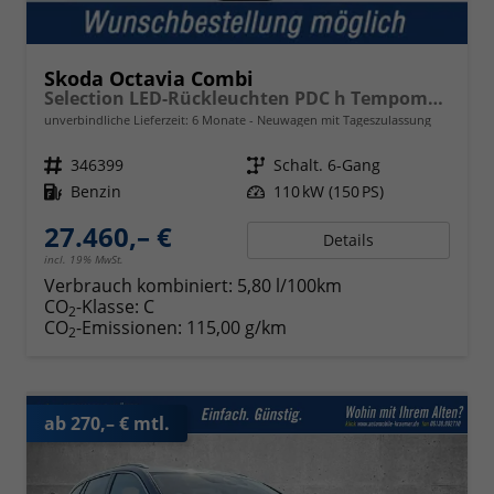
Skoda Octavia Combi
Selection LED-Rückleuchten PDC h Tempomat Lane Assist 2-Zonen Klimaauto. Sitzheizung v
unverbindliche Lieferzeit:
6 Monate
Neuwagen mit Tageszulassung
Fahrzeugnr.
346399
Getriebe
Schalt. 6-Gang
Kraftstoff
Benzin
Leistung
110 kW (150 PS)
27.460,– €
Details
incl. 19% MwSt.
Verbrauch kombiniert:
5,80 l/100km
CO
-Klasse:
C
2
CO
-Emissionen:
115,00 g/km
2
ab 270,– € mtl.