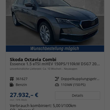
Skoda Octavia Combi
Essence 1.5 eTSI mHEV 150PS/110kW DSG7 2026
unverbindliche Lieferzeit: Ca. 10 Wochen
Neuwagen
Fahrzeugnr.
361627
Getriebe
Doppelkupplungsgetriebe (DSG)
Kraftstoff
Benzin
Leistung
110 kW (150 PS)
27.932,– €
Details
incl. 19% MwSt.
Verbrauch kombiniert:
5,00 l/100km