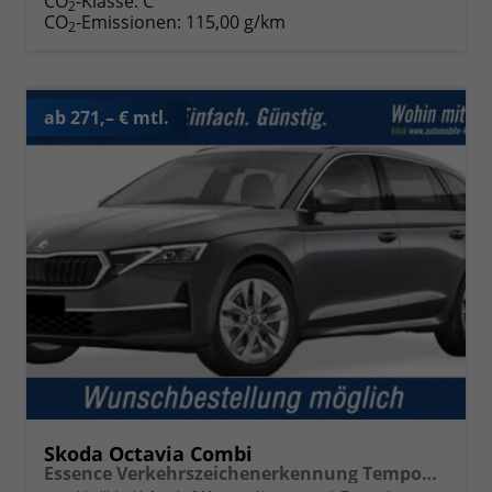
CO
-Klasse:
C
2
CO
-Emissionen:
115,00 g/km
2
ab 271,– € mtl.
Skoda Octavia Combi
Essence Verkehrszeichenerkennung Tempomat 2-Zonen Klimaauto. LED-Scheinwerfer