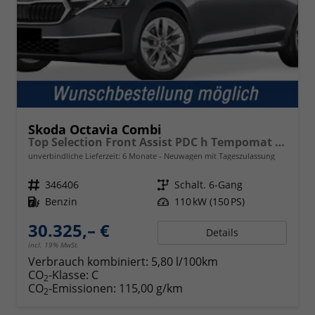
Skoda Octavia Combi
Top Selection Front Assist PDC h Tempomat 2-Zonen-Klimaauto. Voll-LED-Matrix-Scheinwerfer KESSY
unverbindliche Lieferzeit:
6 Monate
Neuwagen mit Tageszulassung
Fahrzeugnr.
346406
Getriebe
Schalt. 6-Gang
Kraftstoff
Benzin
Leistung
110 kW (150 PS)
30.325,– €
Details
incl. 19% MwSt.
Verbrauch kombiniert:
5,80 l/100km
CO
-Klasse:
C
2
CO
-Emissionen:
115,00 g/km
2