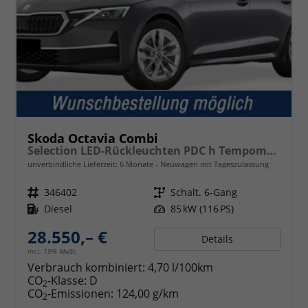
Skoda Octavia Combi
Selection LED-Rückleuchten PDC h Tempomat Lane Assist 2-Zonen Klimaauto. Sitzheizung v
unverbindliche Lieferzeit:
6 Monate
Neuwagen mit Tageszulassung
Fahrzeugnr.
346402
Getriebe
Schalt. 6-Gang
Kraftstoff
Diesel
Leistung
85 kW (116 PS)
28.550,– €
Details
incl. 19% MwSt.
Verbrauch kombiniert:
4,70 l/100km
CO
-Klasse:
D
2
CO
-Emissionen:
124,00 g/km
2