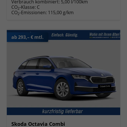
Verbrauch kombiniert:
5,00 l/100km
CO
-Klasse:
C
2
CO
-Emissionen:
115,00 g/km
2
ab 293,– € mtl.
Skoda Octavia Combi