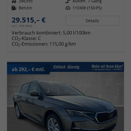
Fahrzeugnr.
346395
Getriebe
Autom. 7-Gang
Kraftstoff
Benzin
Leistung
110 kW (150 PS)
29.515,– €
Details
incl. 19% MwSt.
Verbrauch kombiniert:
5,00 l/100km
CO
-Klasse:
C
2
CO
-Emissionen:
115,00 g/km
2
ab 292,– € mtl.