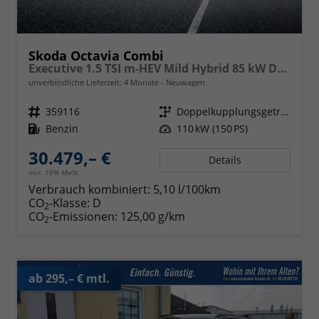
Skoda Octavia Combi
Executive 1.5 TSI m-HEV Mild Hybrid 85 kW DSG,Navigationssystem, 17 Zoll Alufelgen, ACC, PDC, Klimaautomatik, Phone Box, Reserverad, Full LED, 4 Jahre Garantie
unverbindliche Lieferzeit:
4 Monate
Neuwagen
Fahrzeugnr.
359116
Getriebe
Doppelkupplungsgetriebe (DSG)
Kraftstoff
Benzin
Leistung
110 kW (150 PS)
30.479,– €
Details
incl. 19% MwSt.
Verbrauch kombiniert:
5,10 l/100km
CO
-Klasse:
D
2
CO
-Emissionen:
125,00 g/km
2
ab 295,– € mtl.