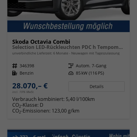
Skoda Octavia Combi
Selection LED-Rückleuchten PDC h Tempomat Lane Assist 2-Zonen Klimaauto. Sitzheizung v
unverbindliche Lieferzeit:
6 Monate
Neuwagen mit Tageszulassung
Fahrzeugnr.
346398
Getriebe
Autom. 7-Gang
Kraftstoff
Benzin
Leistung
85 kW (116 PS)
28.070,– €
Details
incl. 19% MwSt.
Verbrauch kombiniert:
5,40 l/100km
CO
-Klasse:
D
2
CO
-Emissionen:
123,00 g/km
2