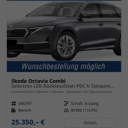
Skoda Octavia Combi
Selection LED-Rückleuchten PDC h Tempomat Lane Assist 2-Zonen Klimaauto. Sitzheizung v
unverbindliche Lieferzeit:
6 Monate
Neuwagen mit Tageszulassung
Fahrzeugnr.
346397
Getriebe
Schalt. 6-Gang
Kraftstoff
Benzin
Leistung
85 kW (116 PS)
25.350,– €
Details
incl. 19% MwSt.