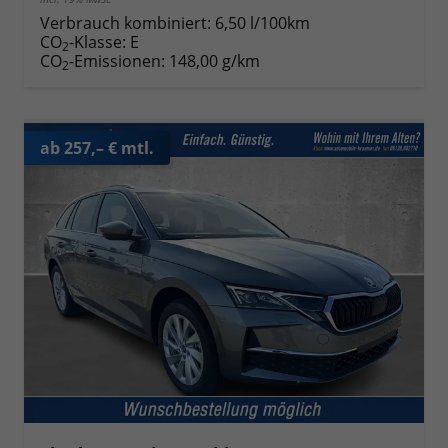
Verbrauch kombiniert:
6,50 l/100km
CO
-Klasse:
E
2
CO
-Emissionen:
148,00 g/km
2
ab 257,– € mtl.