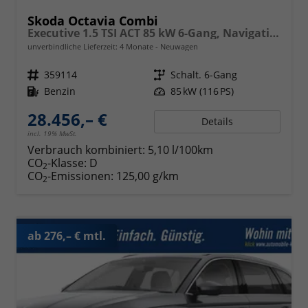
Skoda Octavia Combi
Executive 1.5 TSI ACT 85 kW 6-Gang, Navigationssystem, 17 Zoll Alufelgen, ACC, PDC, Klimaautomatik, Phone Box, Reserverad, Full LED, 4 Jahre Garantie,
unverbindliche Lieferzeit:
4 Monate
Neuwagen
Fahrzeugnr.
359114
Getriebe
Schalt. 6-Gang
Kraftstoff
Benzin
Leistung
85 kW (116 PS)
28.456,– €
Details
incl. 19% MwSt.
Verbrauch kombiniert:
5,10 l/100km
CO
-Klasse:
D
2
CO
-Emissionen:
125,00 g/km
2
ab 276,– € mtl.