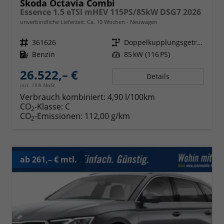
Skoda Octavia Combi
Essence 1.5 eTSI mHEV 115PS/85kW DSG7 2026
unverbindliche Lieferzeit: Ca. 10 Wochen
Neuwagen
Fahrzeugnr.
361626
Getriebe
Doppelkupplungsgetriebe (DSG)
Kraftstoff
Benzin
Leistung
85 kW (116 PS)
26.522,– €
Details
incl. 19% MwSt.
Verbrauch kombiniert:
4,90 l/100km
CO
-Klasse:
C
2
CO
-Emissionen:
112,00 g/km
2
ab 261,– € mtl.