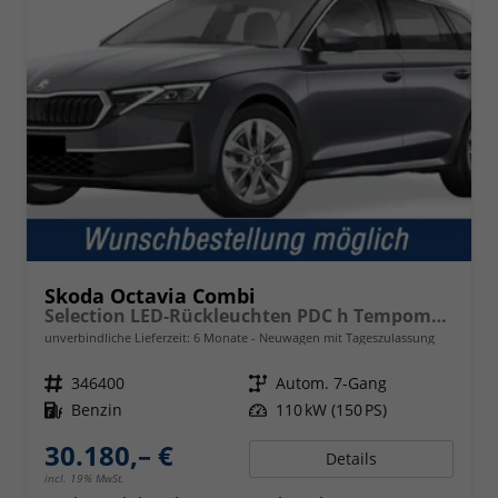
Skoda Octavia Combi
Selection LED-Rückleuchten PDC h Tempomat Lane Assist 2-Zonen Klimaauto. Sitzheizung v
unverbindliche Lieferzeit:
6 Monate
Neuwagen mit Tageszulassung
Fahrzeugnr.
346400
Getriebe
Autom. 7-Gang
Kraftstoff
Benzin
Leistung
110 kW (150 PS)
30.180,– €
Details
incl. 19% MwSt.