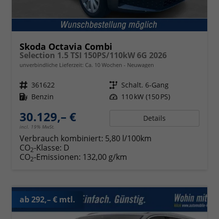
Skoda Octavia Combi
Selection 1.5 TSI 150PS/110kW 6G 2026
unverbindliche Lieferzeit: Ca. 10 Wochen
Neuwagen
Fahrzeugnr.
361622
Getriebe
Schalt. 6-Gang
Kraftstoff
Benzin
Leistung
110 kW (150 PS)
30.129,– €
Details
incl. 19% MwSt.
Verbrauch kombiniert:
5,80 l/100km
CO
-Klasse:
D
2
CO
-Emissionen:
132,00 g/km
2
ab 292,– € mtl.