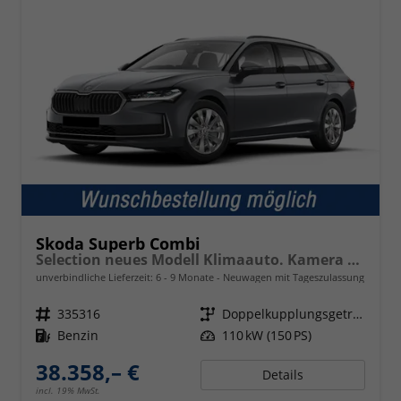
Skoda Superb Combi
Selection neues Modell Klimaauto. Kamera PDC SHZ vorn 17 Zoll LM
unverbindliche Lieferzeit: 6 - 9 Monate
Neuwagen mit Tageszulassung
Fahrzeugnr.
335316
Getriebe
Doppelkupplungsgetriebe (DSG)
Kraftstoff
Benzin
Leistung
110 kW (150 PS)
38.358,– €
Details
incl. 19% MwSt.