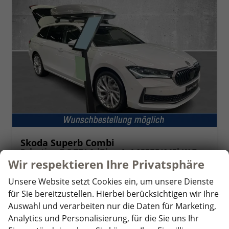
Skoda Superb Combi
Selection 2.0 TDI AdBlue 4x4 193PS/142kW DSG7 2026
Wir respektieren Ihre Privatsphäre
unverbindliche Lieferzeit: Ca. 10 Wochen
Neuwagen
Unsere Website setzt Cookies ein, um unsere Dienste
Fahrzeugnr.
361632
Getriebe
Doppelkupplungsgetriebe (DSG)
für Sie bereitzustellen. Hierbei berücksichtigen wir Ihre
Kraftstoff
Diesel
Leistung
142 kW (193 PS)
Auswahl und verarbeiten nur die Daten für Marketing,
41.070,– €
Analytics und Personalisierung, für die Sie uns Ihr
Details
incl. 19% MwSt.