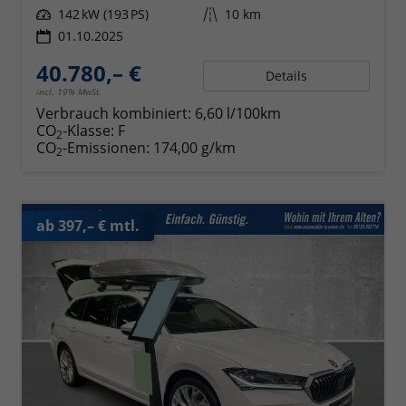
Leistung
142 kW (193 PS)
Kilometerstand
10 km
01.10.2025
40.780,– €
Details
incl. 19% MwSt.
Verbrauch kombiniert:
6,60 l/100km
CO
-Klasse:
F
2
CO
-Emissionen:
174,00 g/km
2
ab 397,– € mtl.