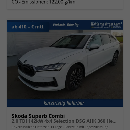
CO
-Emissionen:
122,00 g/km
2
ab 410,– € mtl.
Skoda Superb Combi
2.0 TDI 142kW 4x4 Selection DSG AHK 360 Head Up Pano
unverbindliche Lieferzeit:
14 Tage
Fahrzeug mit Tageszulassung