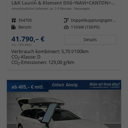
L&K Laurin & Klement DSG+NAVI+CANTON+MATRIX
unverbindliche Lieferzeit: ca. 2-3 Monate
Neuwagen
Fahrzeugnr.
354705
Getriebe
Doppelkupplungsgetriebe (DSG)
Kraftstoff
Benzin
Leistung
110 kW (150 PS)
41.790,– €
Details
incl. 19% MwSt.
Verbrauch kombiniert:
5,70 l/100km
CO
-Klasse:
D
2
CO
-Emissionen:
129,00 g/km
2
ab 405,– € mtl.