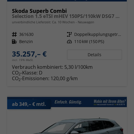
Skoda Superb Combi
Selection 1.5 eTSI mHEV 150PS/110kW DSG7 2026
unverbindliche Lieferzeit: Ca. 10 Wochen
Neuwagen
Fahrzeugnr.
361630
Getriebe
Doppelkupplungsgetriebe (DSG)
Kraftstoff
Benzin
Leistung
110 kW (150 PS)
35.257,– €
Details
incl. 19% MwSt.
Verbrauch kombiniert:
5,30 l/100km
CO
-Klasse:
D
2
CO
-Emissionen:
120,00 g/km
2
ab 349,– € mtl.