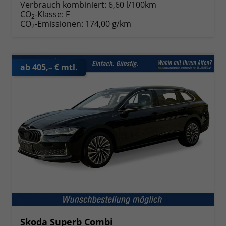
Verbrauch kombiniert:
6,60 l/100km
CO
-Klasse:
F
2
CO
-Emissionen:
174,00 g/km
2
ab 405,– € mtl.
Skoda Superb Combi