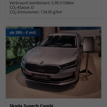
Verbrauch kombiniert:
5,90 l/100km
CO
-Klasse:
D
2
CO
-Emissionen:
134,00 g/km
2
ab 389,– € mtl.
Skoda Superb Combi