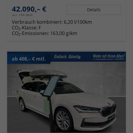
42.090,– €
Details
incl. 19% MwSt.
Verbrauch kombiniert:
6,20 l/100km
CO
-Klasse:
F
2
CO
-Emissionen:
163,00 g/km
2
ab 408,– € mtl.