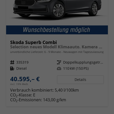
Skoda Superb Combi
Selection neues Modell Klimaauto. Kamera PDC SHZ vorn 17 Zoll LM
unverbindliche Lieferzeit: 6 - 9 Monate
Neuwagen mit Tageszulassung
Fahrzeugnr.
335319
Getriebe
Doppelkupplungsgetriebe (DSG)
Kraftstoff
Diesel
Leistung
110 kW (150 PS)
40.595,– €
Details
incl. 19% MwSt.
Verbrauch kombiniert:
5,40 l/100km
CO
-Klasse:
E
2
CO
-Emissionen:
143,00 g/km
2