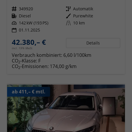
Fahrzeugnr.
349920
Getriebe
Automatik
Kraftstoff
Diesel
Außenfarbe
Purewhite
Leistung
142 kW (193 PS)
Kilometerstand
10 km
01.11.2025
42.380,– €
Details
incl. 19% MwSt.
Verbrauch kombiniert:
6,60 l/100km
CO
-Klasse:
F
2
CO
-Emissionen:
174,00 g/km
2
ab 411,– € mtl.