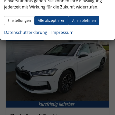
Einverständnis geben. Sie können Ihre Einwilligung
Verbrauch kombiniert:
5,70 l/100km
jederzeit mit Wirkung für die Zukunft widerrufen.
CO
-Klasse:
E
2
CO
-Emissionen:
150,00 g/km
2
Einstellungen
Alle akzeptieren
Alle ablehnen
Datenschutzerklärung
Impressum
ab 400,– € mtl.