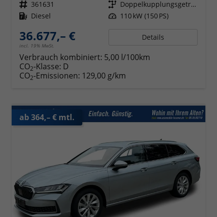
Fahrzeugnr.
361631
Getriebe
Doppelkupplungsgetriebe (DSG)
Kraftstoff
Diesel
Leistung
110 kW (150 PS)
36.677,– €
Details
incl. 19% MwSt.
Verbrauch kombiniert:
5,00 l/100km
CO
-Klasse:
D
2
CO
-Emissionen:
129,00 g/km
2
ab 364,– € mtl.