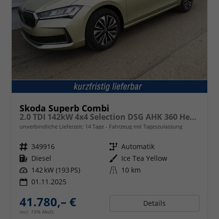
Skoda Superb Combi
2.0 TDI 142kW 4x4 Selection DSG AHK 360 Head Up
unverbindliche Lieferzeit:
14 Tage
Fahrzeug mit Tageszulassung
Fahrzeugnr.
349916
Getriebe
Automatik
Kraftstoff
Diesel
Außenfarbe
Ice Tea Yellow
Leistung
142 kW (193 PS)
Kilometerstand
10 km
01.11.2025
41.780,– €
Details
incl. 19% MwSt.