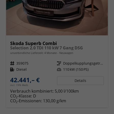
Skoda Superb Combi
Selection 2.0 TDI 110 kW 7 Gang DSG
unverbindliche Lieferzeit:
4 Monate
Neuwagen
Fahrzeugnr.
359075
Getriebe
Doppelkupplungsgetriebe (DSG)
Kraftstoff
Diesel
Leistung
110 kW (150 PS)
42.441,– €
Details
incl. 19% MwSt.
Verbrauch kombiniert:
5,00 l/100km
CO
-Klasse:
D
2
CO
-Emissionen:
130,00 g/km
2