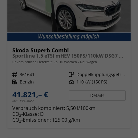
Skoda Superb Combi
Sportline 1.5 eTSI mHEV 150PS/110kW DSG7 2026
unverbindliche Lieferzeit: Ca. 10 Wochen
Neuwagen
Fahrzeugnr.
361641
Getriebe
Doppelkupplungsgetriebe (DSG)
Kraftstoff
Benzin
Leistung
110 kW (150 PS)
41.821,– €
Details
incl. 19% MwSt.
Verbrauch kombiniert:
5,50 l/100km
CO
-Klasse:
D
2
CO
-Emissionen:
125,00 g/km
2