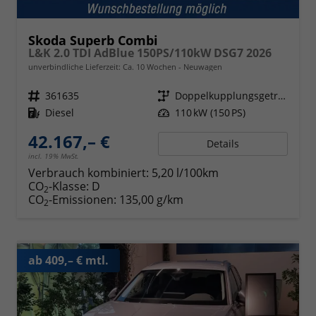
Skoda Superb Combi
L&K 2.0 TDI AdBlue 150PS/110kW DSG7 2026
unverbindliche Lieferzeit: Ca. 10 Wochen
Neuwagen
Fahrzeugnr.
361635
Getriebe
Doppelkupplungsgetriebe (DSG)
Kraftstoff
Diesel
Leistung
110 kW (150 PS)
42.167,– €
Details
incl. 19% MwSt.
Verbrauch kombiniert:
5,20 l/100km
CO
-Klasse:
D
2
CO
-Emissionen:
135,00 g/km
2
ab 409,– € mtl.