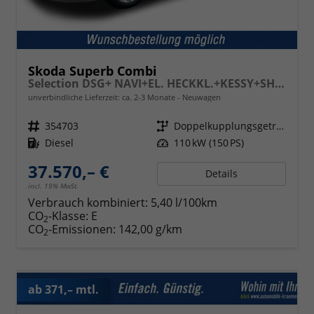
Skoda Superb Combi
Selection DSG+ NAVI+EL. HECKKL.+KESSY+SHZ V+H
unverbindliche Lieferzeit: ca. 2-3 Monate
Neuwagen
Fahrzeugnr.
354703
Getriebe
Doppelkupplungsgetriebe (DSG)
Kraftstoff
Diesel
Leistung
110 kW (150 PS)
37.570,– €
Details
incl. 19% MwSt.
Verbrauch kombiniert:
5,40 l/100km
CO
-Klasse:
E
2
CO
-Emissionen:
142,00 g/km
2
ab 371,– mtl.