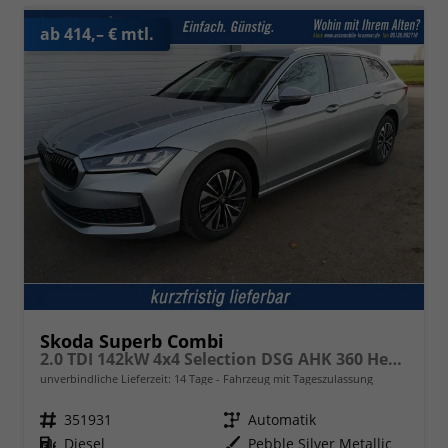
ab 414,– € mtl.
Skoda Superb Combi
2.0 TDI 142kW 4x4 Selection DSG AHK 360 Head Up Pano
unverbindliche Lieferzeit:
14 Tage
Fahrzeug mit Tageszulassung
Fahrzeugnr.
351931
Getriebe
Automatik
Kraftstoff
Diesel
Außenfarbe
Pebble Silver Metallic