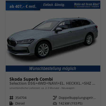
ab 407,– € mtl.
Skoda Superb Combi
Selection DSG+4WD+NAVI+EL. HECKKL.+SHZ V+H
unverbindliche Lieferzeit: ca. 2-3 Monate
Neuwagen
Fahrzeugnr.
354704
Getriebe
Doppelkupplungsgetriebe (DSG)
Kraftstoff
Diesel
Leistung
142 kW (193 PS)