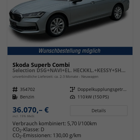
Skoda Superb Combi
Selection DSG+NAVI+EL. HECKKL.+KESSY+SHZ V+H
unverbindliche Lieferzeit: ca. 2-3 Monate
Neuwagen
Fahrzeugnr.
354702
Getriebe
Doppelkupplungsgetriebe (DSG)
Kraftstoff
Benzin
Leistung
110 kW (150 PS)
36.070,– €
Details
incl. 19% MwSt.
Verbrauch kombiniert:
5,70 l/100km
CO
-Klasse:
D
2
CO
-Emissionen:
130,00 g/km
2