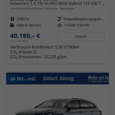
Selection 1.5 TSI m-HEV Mild Hybrid 110 kW 7 Gang DSG
unverbindliche Lieferzeit:
4 Monate
Neuwagen
Fahrzeugnr.
359074
Getriebe
Doppelkupplungsgetriebe (DSG)
Kraftstoff
Hybrid Benzin
Leistung
110 kW (150 PS)
40.180,– €
Details
incl. 19% MwSt.
Verbrauch kombiniert:
5,30 l/100km
CO
-Klasse:
D
2
CO
-Emissionen:
122,00 g/km
2
ab 393,– mtl.