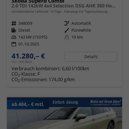
Skoda Superb Combi
2.0 TDI 142kW 4x4 Selection DSG AHK 360 Head Up
unverbindliche Lieferzeit:
14 Tage
Fahrzeug mit Tageszulassung
Fahrzeugnr.
348009
Getriebe
Automatik
Kraftstoff
Diesel
Außenfarbe
Purewhite
Leistung
142 kW (193 PS)
Kilometerstand
10 km
01.10.2025
41.280,– €
Details
incl. 19% MwSt.
Verbrauch kombiniert:
6,60 l/100km
CO
-Klasse:
F
2
CO
-Emissionen:
174,00 g/km
2
ab 404,– € mtl.