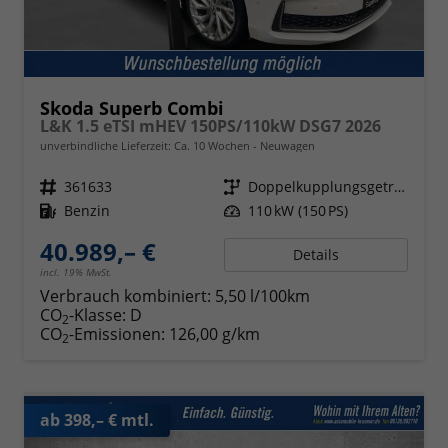
Skoda Superb Combi
L&K 1.5 eTSI mHEV 150PS/110kW DSG7 2026
unverbindliche Lieferzeit: Ca. 10 Wochen
Neuwagen
Fahrzeugnr.
361633
Getriebe
Doppelkupplungsgetriebe (DSG)
Kraftstoff
Benzin
Leistung
110 kW (150 PS)
40.989,– €
Details
incl. 19% MwSt.
Verbrauch kombiniert:
5,50 l/100km
CO
-Klasse:
D
2
CO
-Emissionen:
126,00 g/km
2
ab 398,– € mtl.