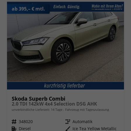
ab 395,– € mtl.
Skoda Superb Combi
2.0 TDI 142kW 4x4 Selection DSG AHK
unverbindliche Lieferzeit:
14 Tage
Fahrzeug mit Tageszulassung
Fahrzeugnr.
348020
Getriebe
Automatik
Kraftstoff
Diesel
Außenfarbe
Ice Tea Yellow Metallic