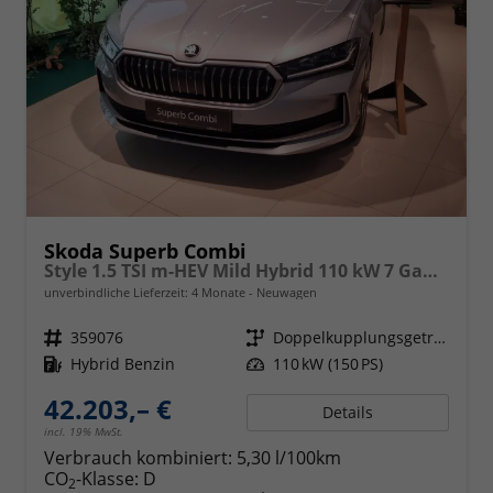
Skoda Superb Combi
Style 1.5 TSI m-HEV Mild Hybrid 110 kW 7 Gang DSG
unverbindliche Lieferzeit:
4 Monate
Neuwagen
Fahrzeugnr.
359076
Getriebe
Doppelkupplungsgetriebe (DSG)
Kraftstoff
Hybrid Benzin
Leistung
110 kW (150 PS)
42.203,– €
Details
incl. 19% MwSt.
Verbrauch kombiniert:
5,30 l/100km
CO
-Klasse:
D
2