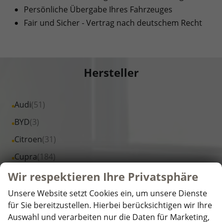
Persönliche Übergabe Ihres Fahrzeuges
Fair und Sicher - Vertrag nach deutschem Recht
Hersteller
Alle
Audi
(51)
Fahrzeuge
Alle
BYD
(3)
von
Fahrzeuge
Alle
Citroen
(31)
Audi
von
Fahrzeuge
Alle
Cupra
(184)
anzeigen
BYD
von
Fahrzeuge
Alle
Dacia
(519)
Wir respektieren Ihre Privatsphäre
anzeigen
Citroen
von
Fahrzeuge
Alle
DS Automobiles
(1)
anzeigen
Unsere Website setzt Cookies ein, um unsere Dienste
Cupra
von
Fahrzeuge
für Sie bereitzustellen. Hierbei berücksichtigen wir Ihre
Alle
Fiat
(25)
anzeigen
Dacia
Auswahl und verarbeiten nur die Daten für Marketing,
von