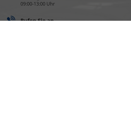
09:00-13:00 Uhr
Rufen Sie an
06135-940 950
verkauf@eu-auto.info
Informationen zur Barrierefreiheit
Impressum
AGB
Widerrufsbelehrung
Datenschutz
Cookie-Einstellungen
Weitere Informationen zum offiziellen Kraftstoffverbrauch
und zu den offiziellen spezifischen CO
-Emissionen und
2