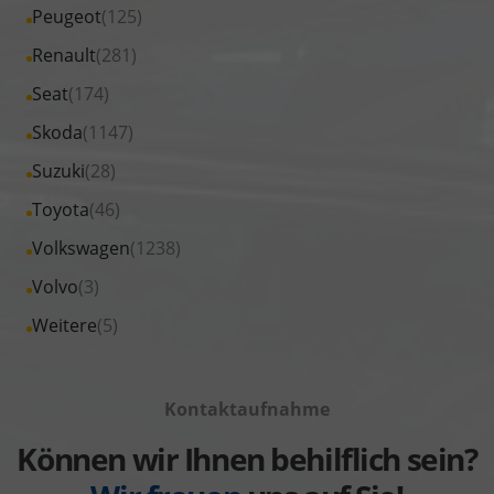
Fahrzeuge
Alle
Peugeot
(125)
anzeigen
Nissan
von
Fahrzeuge
Alle
Renault
(281)
anzeigen
Opel
von
Fahrzeuge
Alle
Seat
(174)
anzeigen
Peugeot
von
Fahrzeuge
Alle
Skoda
(1147)
anzeigen
Renault
von
Fahrzeuge
Alle
Suzuki
(28)
anzeigen
Seat
von
Fahrzeuge
Alle
Toyota
(46)
anzeigen
Skoda
von
Fahrzeuge
Alle
Volkswagen
(1238)
anzeigen
Suzuki
von
Fahrzeuge
Alle
Volvo
(3)
anzeigen
Toyota
von
Fahrzeuge
Alle
Weitere
(5)
anzeigen
Volkswagen
von
Fahrzeuge
anzeigen
Volvo
von
anzeigen
Kontaktaufnahme
Weitere
anzeigen
Können wir Ihnen behilflich sein?