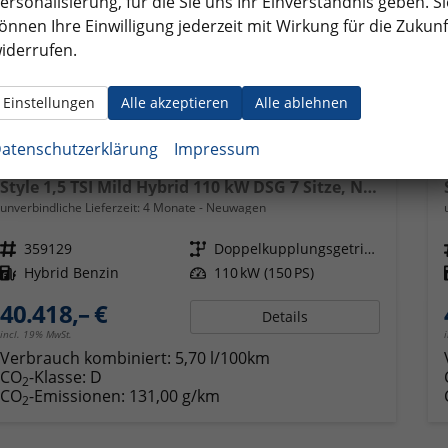
ersonalisierung, für die Sie uns Ihr Einverständnis geben. Si
önnen Ihre Einwilligung jederzeit mit Wirkung für die Zukunf
iderrufen.
Einstellungen
Alle akzeptieren
Alle ablehnen
atenschutzerklärung
Impressum
Skoda Kodiaq
Style 1,5 TSI Mild Hybrid 110 kW DSG 7 Sitze, Navigation, Metallic, LED MATRIX + dyn. Blinkleuchten,19 Zoll Alu, Alarmanlage, Sitzheizung, ektr. verstellb. Fahrersitz, Heckklappe elektrisch, Klimaautomatik 3 Zonen, Doppel Phone Box, Kessy Fiull,,4 J. Garantie
unverbindliche Lieferzeit:
4 Monate
Neuwagen
Fahrzeugnr.
359129
Getriebe
Doppelkupplungsgetriebe (DSG)
Kraftstoff
Hybrid Benzin
Leistung
110 kW (150 PS)
40.418,– €
Details
incl. 19% MwSt.
Verbrauch kombiniert:
5,70 l/100km
CO
-Klasse:
D
2
CO
-Emissionen:
131,00 g/km
2