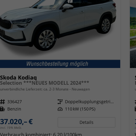
Skoda Kodiaq
Selection ***NEUES MODELL 2024***
unverbindliche Lieferzeit: ca. 2-3 Monate
Neuwagen
Fahrzeugnr.
336427
Getriebe
Doppelkupplungsgetriebe (DSG)
Kraftstoff
Benzin
Leistung
110 kW (150 PS)
37.020,– €
Details
incl. 19% MwSt.
Verbrauch kombiniert:
6,20 l/100km