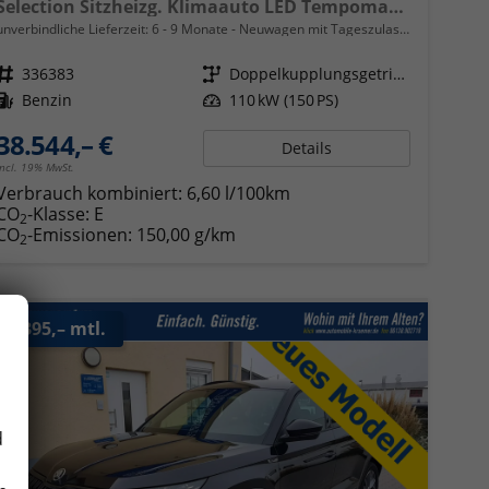
Selection Sitzheizg. Klimaauto LED Tempomat 17"
unverbindliche Lieferzeit: 6 - 9 Monate
Neuwagen mit Tageszulassung
Fahrzeugnr.
336383
Getriebe
Doppelkupplungsgetriebe (DSG)
Kraftstoff
Benzin
Leistung
110 kW (150 PS)
38.544,– €
Details
incl. 19% MwSt.
Verbrauch kombiniert:
6,60 l/100km
CO
-Klasse:
E
2
CO
-Emissionen:
150,00 g/km
2
ab 395,– mtl.
d