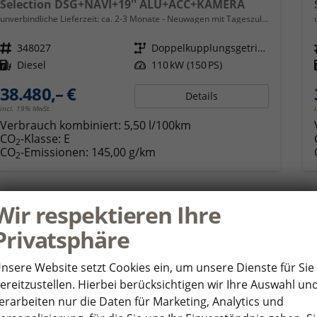
Selection DSG+NAVI+19'' ALU+ACC+KAMERA
unverbindliche Lieferzeit: ca. 2-3 Monate
Neuwagen mit Tageszulassung
Fahrzeugnr.
348027
Getriebe
Doppelkupplungsgetriebe (DSG)
Kraftstoff
Diesel
Leistung
110 kW (150 PS)
38.480,– €
Details
incl. 19% MwSt.
Verbrauch kombiniert:
5,50 l/100km
CO
-Klasse:
E
2
CO
-Emissionen:
145,00 g/km
2
Wir respektieren Ihre
ab 391,– € mtl.
Privatsphäre
nsere Website setzt Cookies ein, um unsere Dienste für Sie
ereitzustellen. Hierbei berücksichtigen wir Ihre Auswahl un
erarbeiten nur die Daten für Marketing, Analytics und