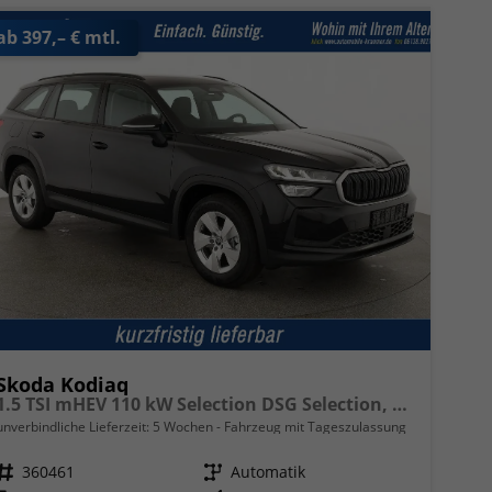
ab 397,– € mtl.
Skoda Kodiaq
1.5 TSI mHEV 110 kW Selection DSG Selection, AHK, Navi, Side, Kamera, Winter, 4 J.- Garantie
unverbindliche Lieferzeit:
5 Wochen
Fahrzeug mit Tageszulassung
Fahrzeugnr.
360461
Getriebe
Automatik