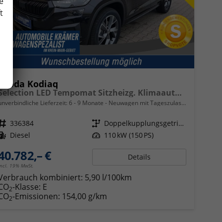
e
t
Skoda Kodiaq
Selection LED Tempomat Sitzheizg. Klimaauto 17"
unverbindliche Lieferzeit: 6 - 9 Monate
Neuwagen mit Tageszulassung
Fahrzeugnr.
336384
Getriebe
Doppelkupplungsgetriebe (DSG)
Kraftstoff
Diesel
Leistung
110 kW (150 PS)
40.782,– €
Details
incl. 19% MwSt.
Verbrauch kombiniert:
5,90 l/100km
CO
-Klasse:
E
2
CO
-Emissionen:
154,00 g/km
2