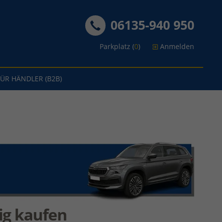
06135-940 950
Parkplatz (
0
)
Anmelden
FÜR HÄNDLER (B2B)
ig kaufen