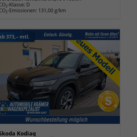
CO
-Klasse:
D
2
CO
-Emissionen:
131,00 g/km
2
ab 373,– mtl.
Skoda Kodiaq