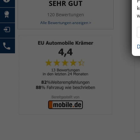
P
SEHR GUT
k
120 Bewertungen
w
Alle Bewertungen anzeigen >
D