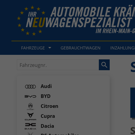
FAHRZEUGE
GEBRAUCHTWAGEN
INZAHLUN
Fahrzeugnr.
Audi
BYD
Citroen
Cupra
Dacia