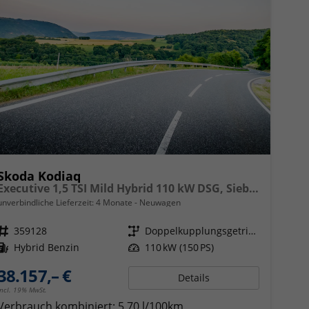
Skoda Kodiaq
Executive 1,5 TSI Mild Hybrid 110 kW DSG, Sieben Sitzer, Navigationssystem, Metallfarbe, Klimaautomatik 3 Zonen,, 18 Zoll Alufelgen,Sitzheizung,LED, Phone BOX, Sun Set, Virtual Cockpit, Rückkamera, 4J. Garantie
unverbindliche Lieferzeit:
4 Monate
Neuwagen
Fahrzeugnr.
359128
Getriebe
Doppelkupplungsgetriebe (DSG)
Kraftstoff
Hybrid Benzin
Leistung
110 kW (150 PS)
38.157,– €
Details
incl. 19% MwSt.
Verbrauch kombiniert:
5,70 l/100km