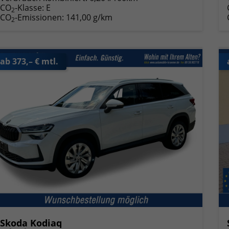
CO
-Klasse:
E
2
CO
-Emissionen:
141,00 g/km
2
ab 373,– € mtl.
Skoda Kodiaq