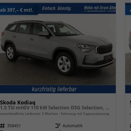
ab 397,– € mtl.
Skoda Kodiaq
1.5 TSI mHEV 110 kW Selection DSG Selection, AHK, Navi, Side, Kamera, Winter, 4 J.- Garantie
unverbindliche Lieferzeit:
5 Wochen
Fahrzeug mit Tageszulassung
Fahrzeugnr.
358451
Getriebe
Automatik