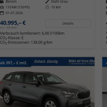
Kraftstoff
Benzin
Außenfarbe
Stahl Grau
Leistung
110 kW (150 PS)
Kilometerstand
10 km
01.07.2026
40.995,– €
Details
incl. 19% MwSt.
Verbrauch kombiniert:
6,00 l/100km
CO
-Klasse:
E
2
CO
-Emissionen:
138,00 g/km
2
ab 397,– € mtl.