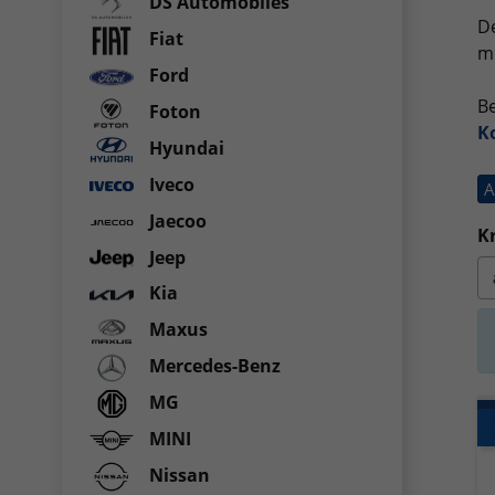
DS Automobiles
De
Fiat
mi
Ford
Be
Foton
K
Hyundai
Iveco
A
Jaecoo
Kr
Jeep
Kia
Maxus
Mercedes-Benz
MG
MINI
Nissan