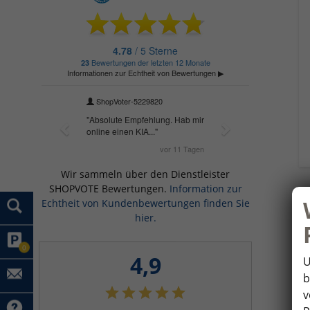
Wir sammeln über den Dienstleister
SHOPVOTE Bewertungen.
Information zur
Echtheit von Kundenbewertungen finden Sie
hier.
0
4,9
U
b
v