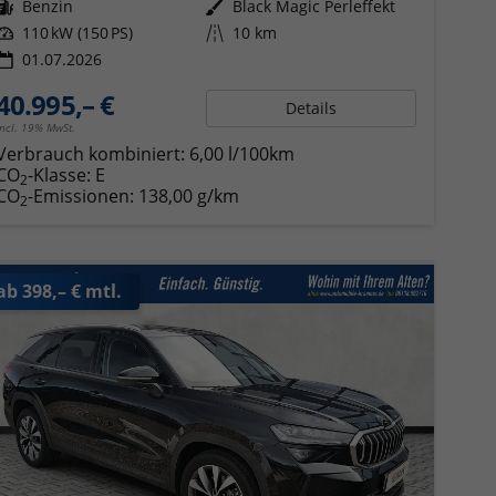
Kraftstoff
Benzin
Außenfarbe
Black Magic Perleffekt
Leistung
110 kW (150 PS)
Kilometerstand
10 km
01.07.2026
40.995,– €
Details
incl. 19% MwSt.
Verbrauch kombiniert:
6,00 l/100km
CO
-Klasse:
E
2
CO
-Emissionen:
138,00 g/km
2
ab 398,– € mtl.