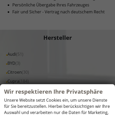
Persönliche Übergabe Ihres Fahrzeuges
Fair und Sicher - Vertrag nach deutschem Recht
Hersteller
Alle
Audi
(51)
Fahrzeuge
Alle
BYD
(3)
von
Fahrzeuge
Alle
Citroen
(30)
Audi
von
Fahrzeuge
Alle
Cupra
(184)
anzeigen
BYD
von
Fahrzeuge
Alle
Dacia
(509)
Wir respektieren Ihre Privatsphäre
anzeigen
Citroen
von
Fahrzeuge
Alle
DS Automobiles
(1)
anzeigen
Unsere Website setzt Cookies ein, um unsere Dienste
Cupra
von
Fahrzeuge
für Sie bereitzustellen. Hierbei berücksichtigen wir Ihre
Alle
Fiat
(25)
anzeigen
Dacia
Auswahl und verarbeiten nur die Daten für Marketing,
von