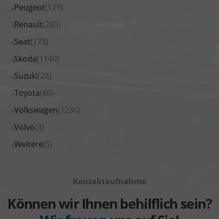
Fahrzeuge
Alle
Peugeot
(129)
anzeigen
Nissan
von
Fahrzeuge
Alle
Renault
(280)
anzeigen
Opel
von
Fahrzeuge
Alle
Seat
(173)
anzeigen
Peugeot
von
Fahrzeuge
Alle
Skoda
(1140)
anzeigen
Renault
von
Fahrzeuge
Alle
Suzuki
(28)
anzeigen
Seat
von
Fahrzeuge
Alle
Toyota
(46)
anzeigen
Skoda
von
Fahrzeuge
Alle
Volkswagen
(1236)
anzeigen
Suzuki
von
Fahrzeuge
Alle
Volvo
(3)
anzeigen
Toyota
von
Fahrzeuge
Alle
Weitere
(5)
anzeigen
Volkswagen
von
Fahrzeuge
anzeigen
Volvo
von
anzeigen
Kontaktaufnahme
Weitere
anzeigen
Können wir Ihnen behilflich sein?