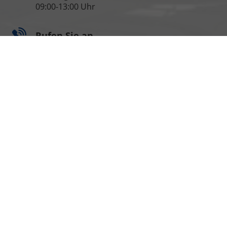
09:00-13:00 Uhr
Rufen Sie an
06135-940 950
verkauf@eu-auto.info
Informationen zur Barrierefreiheit
Impressum
AGB
Widerrufsbelehrung
Datenschutz
Cookie-Einstellungen
Weitere Informationen zum offiziellen Kraftstoffverbrauch
und zu den offiziellen spezifischen CO
-Emissionen und
2