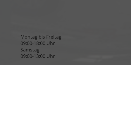
Montag bis Freitag
09:00-18:00 Uhr
Samstag
09:00-13:00 Uhr
Rufen Sie an
06135-940 950
verkauf@eu-auto.info