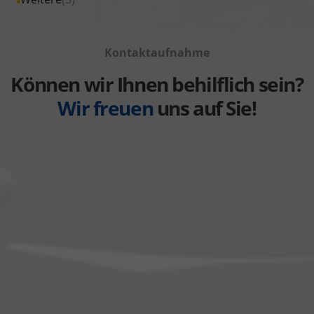
anzeigen
Volkswagen
von
Fahrzeuge
anzeigen
Volvo
von
anzeigen
Kontaktaufnahme
Weitere
anzeigen
Können wir Ihnen behilflich sein?
Wir freuen
uns auf Sie!