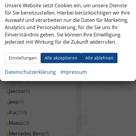
von
Fahrzeuge
Unsere Website setzt Cookies ein, um unsere Dienste
Alle
Cupra
(180)
anzeigen
BYD
von
für Sie bereitzustellen. Hierbei berücksichtigen wir Ihre
Fahrzeuge
Alle
Dacia
(510)
anzeigen
Auswahl und verarbeiten nur die Daten für Marketing,
Citroen
von
Fahrzeuge
Analytics und Personalisierung, für die Sie uns Ihr
Alle
DS Automobiles
(1)
anzeigen
Cupra
von
Einverständnis geben. Sie können Ihre Einwilligung
Fahrzeuge
Alle
Fiat
(27)
anzeigen
Dacia
jederzeit mit Wirkung für die Zukunft widerrufen.
von
Fahrzeuge
Alle
Ford
(104)
anzeigen
DS
von
Fahrzeuge
Einstellungen
Alle akzeptieren
Alle ablehnen
Alle
Foton
(1)
Automobiles
Fiat
von
Fahrzeuge
anzeigen
Alle
Hyundai
(813)
anzeigen
Datenschutzerklärung
Impressum
Ford
von
Fahrzeuge
Alle
Iveco
(15)
anzeigen
Foton
von
Fahrzeuge
Alle
Jaecoo
(6)
anzeigen
Hyundai
von
Fahrzeuge
Alle
Jeep
(4)
anzeigen
Iveco
von
Fahrzeuge
Alle
Kia
(310)
anzeigen
Jaecoo
von
Fahrzeuge
Alle
Maxus
(3)
anzeigen
Jeep
von
Fahrzeuge
Alle
Mercedes-Benz
(8)
anzeigen