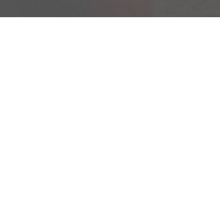
Am Kümmerling 7
55294 Bodenheim
Ihre Anfahrt
Öffnungszeiten
Montag bis Freitag
09:00-18:00 Uhr