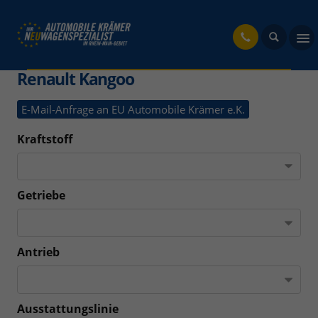
fahrzeug
Renault Kangoo
E-Mail-Anfrage an EU Automobile Krämer e.K.
Kraftstoff
Getriebe
Antrieb
Ausstattungslinie