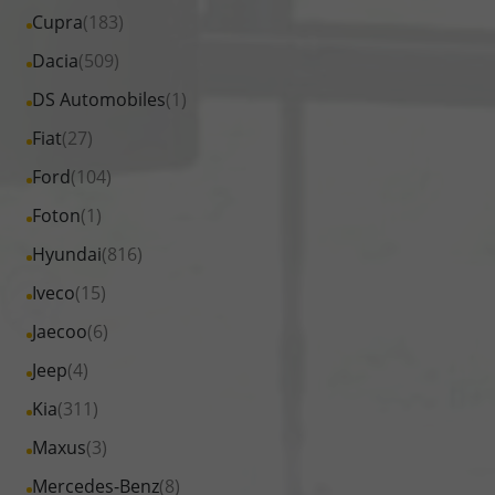
von
Fahrzeuge
Alle
Cupra
(183)
anzeigen
BYD
von
Fahrzeuge
Alle
Dacia
(509)
anzeigen
Citroen
von
Fahrzeuge
Alle
DS Automobiles
(1)
anzeigen
Cupra
von
Fahrzeuge
Alle
Fiat
(27)
anzeigen
Dacia
von
Fahrzeuge
Alle
Ford
(104)
anzeigen
DS
von
Fahrzeuge
Alle
Foton
(1)
Automobiles
Fiat
von
Fahrzeuge
anzeigen
Alle
Hyundai
(816)
anzeigen
Ford
von
Fahrzeuge
Alle
Iveco
(15)
anzeigen
Foton
von
Fahrzeuge
Alle
Jaecoo
(6)
anzeigen
Hyundai
von
Fahrzeuge
Alle
Jeep
(4)
anzeigen
Iveco
von
Fahrzeuge
Alle
Kia
(311)
anzeigen
Jaecoo
von
Fahrzeuge
Alle
Maxus
(3)
anzeigen
Jeep
von
Fahrzeuge
Alle
Mercedes-Benz
(8)
anzeigen