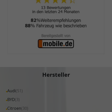
Hersteller
Alle
Audi
(51)
Fahrzeuge
Alle
BYD
(3)
von
Fahrzeuge
Alle
Citroen
(30)
Audi