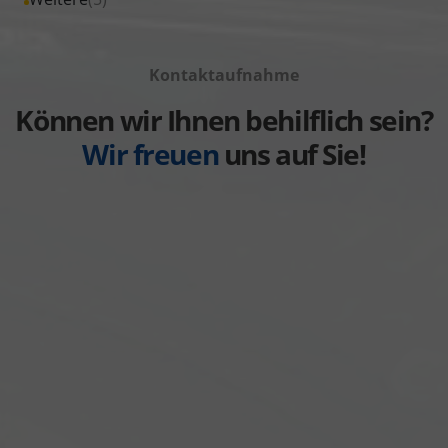
anzeigen
Volkswagen
von
Fahrzeuge
anzeigen
Volvo
von
anzeigen
Kontaktaufnahme
Weitere
anzeigen
Können wir Ihnen behilflich sein?
Wir freuen
uns auf Sie!