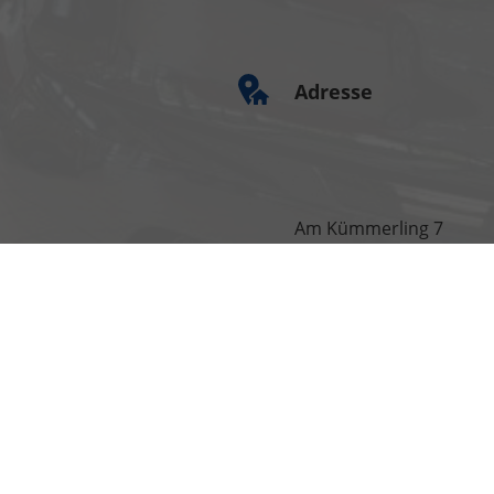
Adresse
Am Kümmerling 7
55294 Bodenheim
Ihre Anfahrt
Informationen zur Barrie