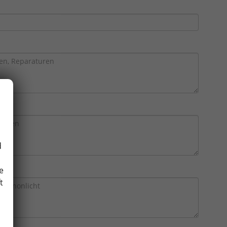
d
e
t