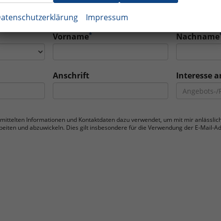
atenschutzerklärung
Impressum
*
Vorname
Nachname
Anschrift
Interesse 
bermittelten Informationen und Kontaktdaten dazu verwendet, um mit mir anlässli
ten und abzuwickeln. Dies gilt insbesondere für die Verwendung der E-Mail-