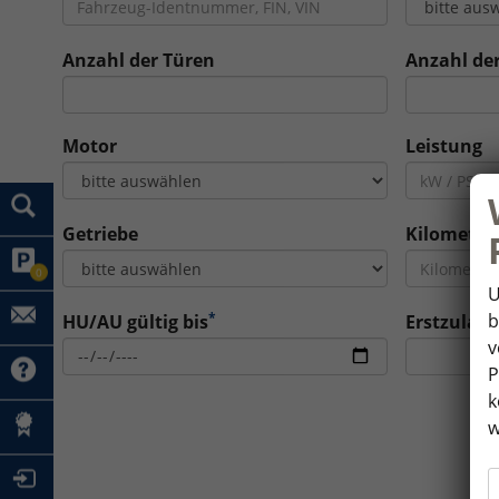
Anzahl der Türen
Anzahl der
Motor
Leistung
Getriebe
Kilometer
0
U
*
b
HU/AU gültig bis
Erstzulas
v
P
k
w