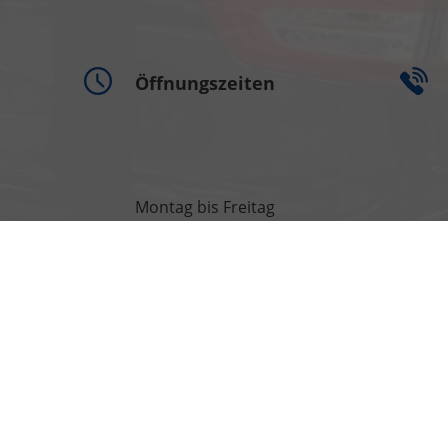
Öffnungszeiten
Montag bis Freitag
09:00-18:00 Uhr
Samstag
09:00-13:00 Uhr
refreiheit
Impressum
AGB
Widerrufsbelehrung
Datenschutz