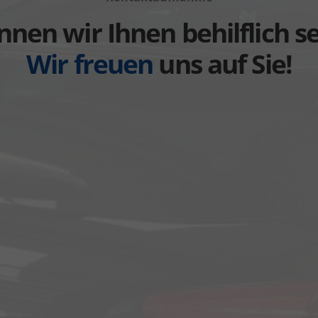
anzeigen
anzeigen
nen wir Ihnen behilflich s
Wir freuen
uns auf Sie!