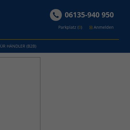
06135-940 950
Parkplatz (
0
)
Anmelden
FÜR HÄNDLER (B2B)