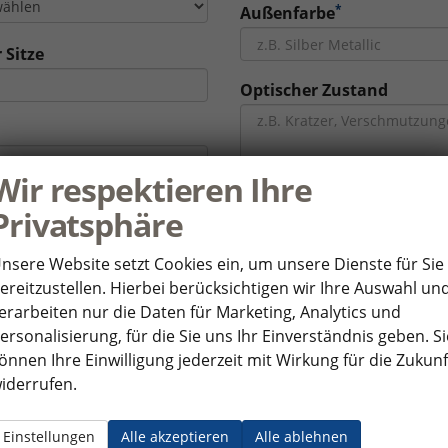
*
Außenfarbe
 Sitze
Optischer Zustand
Wir respektieren Ihre
stand
*
Technischer Zustand
Privatsphäre
nsere Website setzt Cookies ein, um unsere Dienste für Sie
*
ereitzustellen. Hierbei berücksichtigen wir Ihre Auswahl un
sung
erarbeiten nur die Daten für Marketing, Analytics und
ersonalisierung, für die Sie uns Ihr Einverständnis geben. Si
Ausstattung
önnen Ihre Einwilligung jederzeit mit Wirkung für die Zukunf
iderrufen.
Einstellungen
Alle akzeptieren
Alle ablehnen