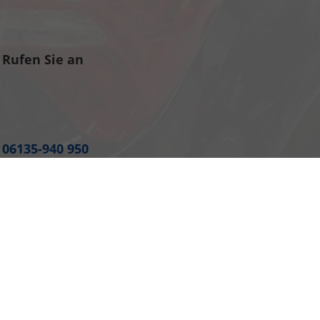
Rufen Sie an
06135-940 950
verkauf@eu-auto.info
Cookie-Einstellungen