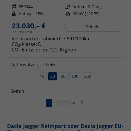
Fahrzeugnr.
350644
Getriebe
Autom. 6-Gang
Kraftstoff
Autogas LPG
Leistung
90 kW (122 PS)
23.030,– €
Details
incl. 19% MwSt.
Verbrauch kombiniert:
7,60 l/100km
CO
-Klasse:
D
2
CO
-Emissionen:
121,00 g/km
2
Datensätze pro Seite:
10
20
50
100
250
Seiten:
1
2
3
4
5
Dacia Jogger Reimport oder Dacia Jogger EU-