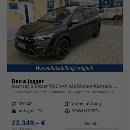
Dacia Jogger
Journey 5-Sitzer PDC v+h Multiview-Kamera Klimaauto. Sitzheizung
unverbindliche Lieferzeit:
4 Monate
Neuwagen mit Tageszulassung
Fahrzeugnr.
350643
Getriebe
Autom. 6-Gang
Kraftstoff
Autogas LPG
Leistung
90 kW (122 PS)
22.349,– €
Details
incl. 19% MwSt.