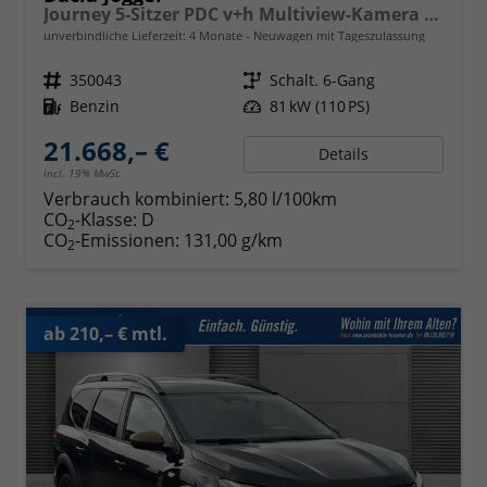
Journey 5-Sitzer PDC v+h Multiview-Kamera Klimaauto. Sitzheizung
unverbindliche Lieferzeit:
4 Monate
Neuwagen mit Tageszulassung
Fahrzeugnr.
350043
Getriebe
Schalt. 6-Gang
Kraftstoff
Benzin
Leistung
81 kW (110 PS)
21.668,– €
Details
incl. 19% MwSt.
Verbrauch kombiniert:
5,80 l/100km
CO
-Klasse:
D
2
CO
-Emissionen:
131,00 g/km
2
ab 210,– € mtl.