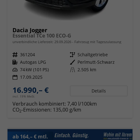
Dacia Jogger
Essential TCe 100 ECO-G
unverbindliche Lieferzeit:
29.09.2026
Fahrzeug mit Tageszulassung
Fahrzeugnr.
361204
Getriebe
Schaltgetriebe
Kraftstoff
Autogas LPG
Außenfarbe
Perlmutt-Schwarz
Leistung
74 kW (101 PS)
Kilometerstand
2.505 km
17.09.2025
16.990,– €
Details
incl. 19% MwSt.
Verbrauch kombiniert:
7,40 l/100km
CO
-Emissionen:
135,00 g/km
2
ab 164,– € mtl.