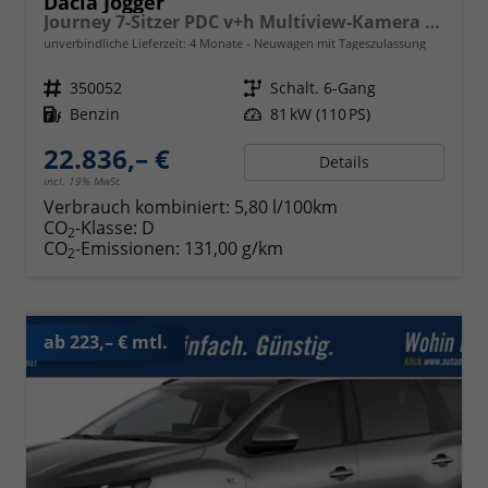
Dacia Jogger
Journey 7-Sitzer PDC v+h Multiview-Kamera Klimaauto. Sitzheizung
unverbindliche Lieferzeit:
4 Monate
Neuwagen mit Tageszulassung
Fahrzeugnr.
350052
Getriebe
Schalt. 6-Gang
Kraftstoff
Benzin
Leistung
81 kW (110 PS)
22.836,– €
Details
incl. 19% MwSt.
Verbrauch kombiniert:
5,80 l/100km
CO
-Klasse:
D
2
CO
-Emissionen:
131,00 g/km
2
ab 223,– € mtl.