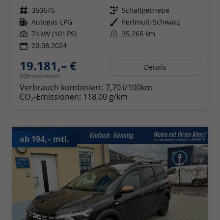
Fahrzeugnr.
360675
Getriebe
Schaltgetriebe
Kraftstoff
Autogas LPG
Außenfarbe
Perlmutt-Schwarz
Leistung
74 kW (101 PS)
Kilometerstand
35.265 km
20.08.2024
19.181,– €
Details
Differenzbesteuert
Verbrauch kombiniert:
7,70 l/100km
CO
-Emissionen:
118,00 g/km
2
ab 194,– mtl.