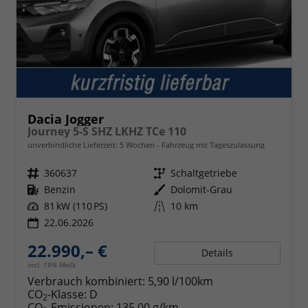
Dacia Jogger
Journey 5-S SHZ LKHZ TCe 110
unverbindliche Lieferzeit:
5 Wochen
Fahrzeug mit Tageszulassung
Fahrzeugnr.
360637
Getriebe
Schaltgetriebe
Kraftstoff
Benzin
Außenfarbe
Dolomit-Grau
Leistung
81 kW (110 PS)
Kilometerstand
10 km
22.06.2026
22.990,– €
Details
incl. 19% MwSt.
Verbrauch kombiniert:
5,90 l/100km
CO
-Klasse:
D
2
CO
-Emissionen:
135,00 g/km