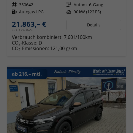
Fahrzeugnr.
350642
Getriebe
Autom. 6-Gang
Kraftstoff
Autogas LPG
Leistung
90 kW (122 PS)
21.863,– €
Details
incl. 19% MwSt.
Verbrauch kombiniert:
7,60 l/100km
CO
-Klasse:
D
2
CO
-Emissionen:
121,00 g/km
2
ab 216,– mtl.