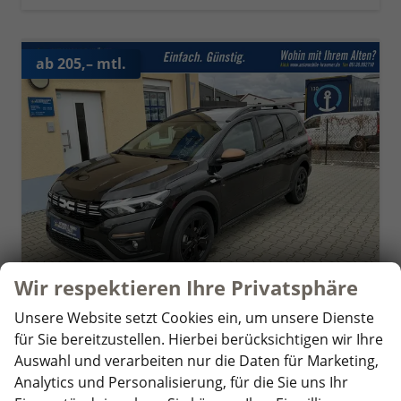
ab 205,– mtl.
Wir respektieren Ihre Privatsphäre
Unsere Website setzt Cookies ein, um unsere Dienste
Dacia Jogger
für Sie bereitzustellen. Hierbei berücksichtigen wir Ihre
Expression 7-Sitzer Klima PDC h Kamera
Auswahl und verarbeiten nur die Daten für Marketing,
unverbindliche Lieferzeit:
4 Monate
Neuwagen mit Tageszulassung
Analytics und Personalisierung, für die Sie uns Ihr