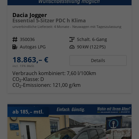
Dacia Jogger
Essential 5-Sitzer PDC h Klima
unverbindliche Lieferzeit:
4 Monate
Neuwagen mit Tageszulassung
Fahrzeugnr.
350036
Getriebe
Schalt. 6-Gang
Kraftstoff
Autogas LPG
Leistung
90 kW (122 PS)
18.863,– €
Details
incl. 19% MwSt.
Verbrauch kombiniert:
7,60 l/100km
CO
-Klasse:
D
2
CO
-Emissionen:
121,00 g/km
2
ab 185,– mtl.