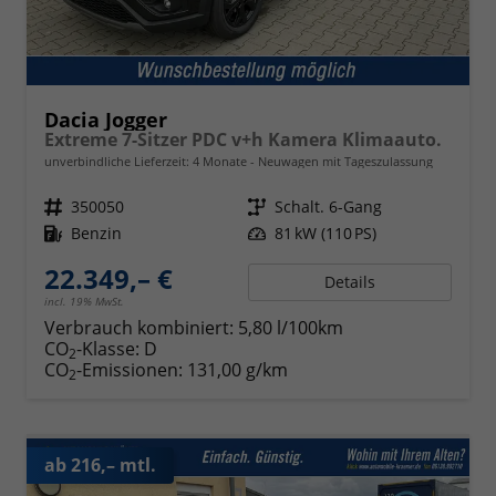
Dacia Jogger
Extreme 7-Sitzer PDC v+h Kamera Klimaauto.
unverbindliche Lieferzeit:
4 Monate
Neuwagen mit Tageszulassung
Fahrzeugnr.
350050
Getriebe
Schalt. 6-Gang
Kraftstoff
Benzin
Leistung
81 kW (110 PS)
22.349,– €
Details
incl. 19% MwSt.
Verbrauch kombiniert:
5,80 l/100km
CO
-Klasse:
D
2
CO
-Emissionen:
131,00 g/km
2
ab 216,– mtl.