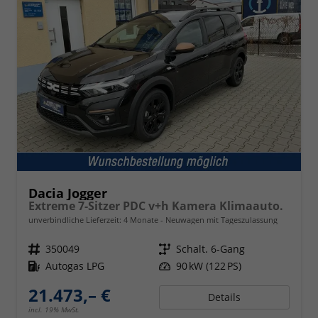
Dacia Jogger
Extreme 7-Sitzer PDC v+h Kamera Klimaauto.
unverbindliche Lieferzeit:
4 Monate
Neuwagen mit Tageszulassung
Fahrzeugnr.
350049
Getriebe
Schalt. 6-Gang
Kraftstoff
Autogas LPG
Leistung
90 kW (122 PS)
21.473,– €
Details
incl. 19% MwSt.