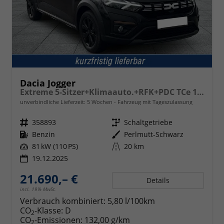
Dacia Jogger
Extreme 5-Sitzer+Klimaauto.+RFK+PDC TCe 110
unverbindliche Lieferzeit:
5 Wochen
Fahrzeug mit Tageszulassung
Fahrzeugnr.
358893
Getriebe
Schaltgetriebe
Kraftstoff
Benzin
Außenfarbe
Perlmutt-Schwarz
Leistung
81 kW (110 PS)
Kilometerstand
20 km
19.12.2025
21.690,– €
Details
incl. 19% MwSt.
Verbrauch kombiniert:
5,80 l/100km
CO
-Klasse:
D
2
CO
-Emissionen:
132,00 g/km
2