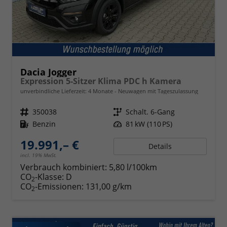
Dacia Jogger
Expression 5-Sitzer Klima PDC h Kamera
unverbindliche Lieferzeit:
4 Monate
Neuwagen mit Tageszulassung
Fahrzeugnr.
350038
Getriebe
Schalt. 6-Gang
Kraftstoff
Benzin
Leistung
81 kW (110 PS)
19.991,– €
Details
incl. 19% MwSt.
Verbrauch kombiniert:
5,80 l/100km
CO
-Klasse:
D
2
CO
-Emissionen:
131,00 g/km
2