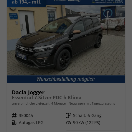
ab 194,– mtl.
Dacia Jogger
Essential 7-Sitzer PDC h Klima
unverbindliche Lieferzeit:
4 Monate
Neuwagen mit Tageszulassung
Fahrzeugnr.
350045
Getriebe
Schalt. 6-Gang
Kraftstoff
Autogas LPG
Leistung
90 kW (122 PS)