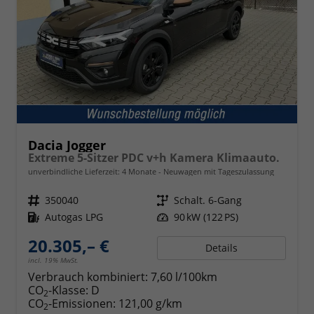
Dacia Jogger
Extreme 5-Sitzer PDC v+h Kamera Klimaauto.
unverbindliche Lieferzeit:
4 Monate
Neuwagen mit Tageszulassung
Fahrzeugnr.
350040
Getriebe
Schalt. 6-Gang
Kraftstoff
Autogas LPG
Leistung
90 kW (122 PS)
20.305,– €
Details
incl. 19% MwSt.
Verbrauch kombiniert:
7,60 l/100km
CO
-Klasse:
D
2
CO
-Emissionen:
121,00 g/km
2