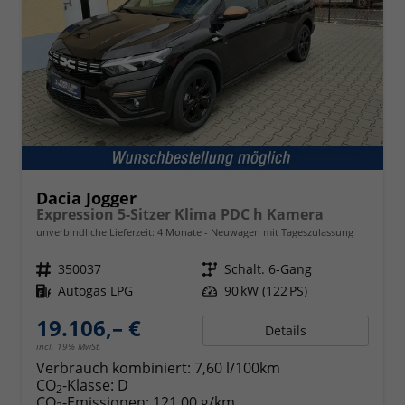
Dacia Jogger
Expression 5-Sitzer Klima PDC h Kamera
unverbindliche Lieferzeit:
4 Monate
Neuwagen mit Tageszulassung
Fahrzeugnr.
350037
Getriebe
Schalt. 6-Gang
Kraftstoff
Autogas LPG
Leistung
90 kW (122 PS)
19.106,– €
Details
incl. 19% MwSt.
Verbrauch kombiniert:
7,60 l/100km
CO
-Klasse:
D
2
CO
-Emissionen:
121,00 g/km