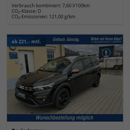
Verbrauch kombiniert:
7,60 l/100km
CO
-Klasse:
D
2
CO
-Emissionen:
121,00 g/km
2
ab 221,– mtl.