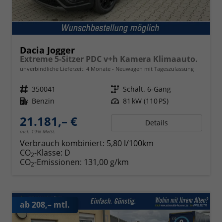
Dacia Jogger
Extreme 5-Sitzer PDC v+h Kamera Klimaauto.
unverbindliche Lieferzeit:
4 Monate
Neuwagen mit Tageszulassung
Fahrzeugnr.
350041
Getriebe
Schalt. 6-Gang
Kraftstoff
Benzin
Leistung
81 kW (110 PS)
21.181,– €
Details
incl. 19% MwSt.
Verbrauch kombiniert:
5,80 l/100km
CO
-Klasse:
D
2
CO
-Emissionen:
131,00 g/km
2
ab 208,– mtl.