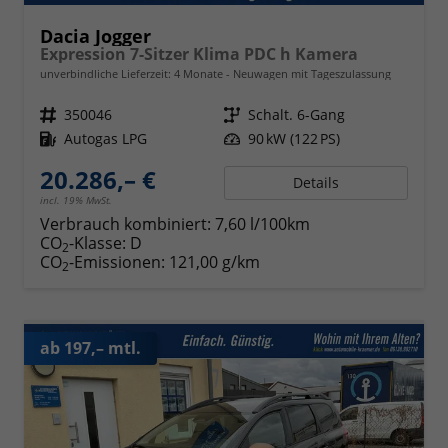
Dacia Jogger
Expression 7-Sitzer Klima PDC h Kamera
unverbindliche Lieferzeit:
4 Monate
Neuwagen mit Tageszulassung
Fahrzeugnr.
350046
Getriebe
Schalt. 6-Gang
Kraftstoff
Autogas LPG
Leistung
90 kW (122 PS)
20.286,– €
Details
incl. 19% MwSt.
Verbrauch kombiniert:
7,60 l/100km
CO
-Klasse:
D
2
CO
-Emissionen:
121,00 g/km
2
ab 197,– mtl.