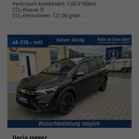
Verbrauch kombiniert:
7,60 l/100km
CO
-Klasse:
D
2
CO
-Emissionen:
121,00 g/km
2
ab 210,– mtl.
Dacia Jogger