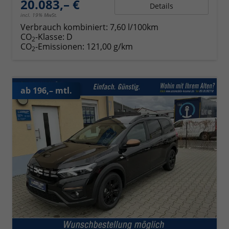
20.083,– €
Details
incl. 19% MwSt.
Verbrauch kombiniert:
7,60 l/100km
CO
-Klasse:
D
2
CO
-Emissionen:
121,00 g/km
2
ab 196,– mtl.