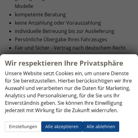
Modelle
kompetente Beratung
keine Anzahlung oder Vorauszahlung
individuelle Betreuung bis zur Auslieferung
Persönliche Übergabe Ihres Fahrzeuges
Fair und Sicher - Vertrag nach deutschem Recht
Wir respektieren Ihre Privatsphäre
Unsere Website setzt Cookies ein, um unsere Dienste
Hersteller
für Sie bereitzustellen. Hierbei berücksichtigen wir Ihre
Auswahl und verarbeiten nur die Daten für Marketing,
Analytics und Personalisierung, für die Sie uns Ihr
Alle
Audi
(51)
Einverständnis geben. Sie können Ihre Einwilligung
Fahrzeuge
Alle
BYD
(3)
jederzeit mit Wirkung für die Zukunft widerrufen.
von
Fahrzeuge
Alle
Citroen
(32)
Audi
von
Einstellungen
Alle akzeptieren
Alle ablehnen
Fahrzeuge
Alle
Cupra
(185)
anzeigen
BYD
von