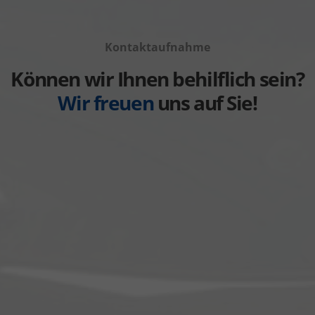
Volkswagen
von
Fahrzeuge
anzeigen
Volvo
von
anzeigen
Kontaktaufnahme
Weitere
anzeigen
Können wir Ihnen behilflich sein?
Wir freuen
uns auf Sie!