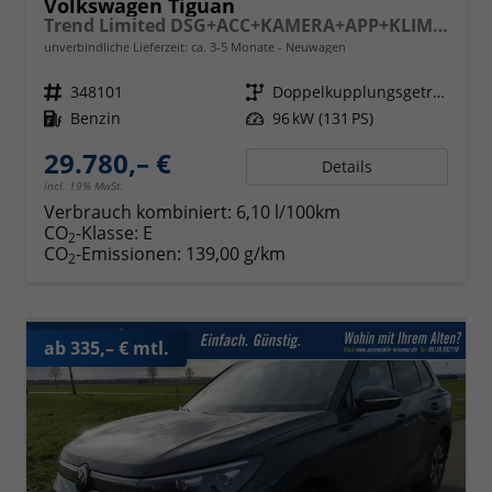
Volkswagen Tiguan
Trend Limited DSG+ACC+KAMERA+APP+KLIMA+LED+17" LM
unverbindliche Lieferzeit: ca. 3-5 Monate
Neuwagen
Fahrzeugnr.
348101
Getriebe
Doppelkupplungsgetriebe (DSG)
Kraftstoff
Benzin
Leistung
96 kW (131 PS)
29.780,– €
Details
incl. 19% MwSt.
Verbrauch kombiniert:
6,10 l/100km
CO
-Klasse:
E
2
CO
-Emissionen:
139,00 g/km
2
ab 335,– € mtl.