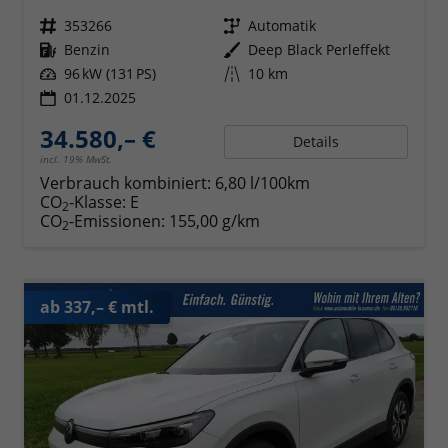
Fahrzeugnr.
353266
Getriebe
Automatik
Kraftstoff
Benzin
Außenfarbe
Deep Black Perleffekt
Leistung
96 kW (131 PS)
Kilometerstand
10 km
01.12.2025
34.580,– €
Details
incl. 19% MwSt.
Verbrauch kombiniert:
6,80 l/100km
CO
-Klasse:
E
2
CO
-Emissionen:
155,00 g/km
2
ab 337,– € mtl.