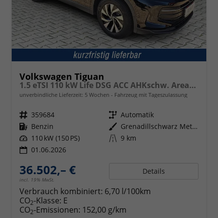
Volkswagen Tiguan
1.5 eTSI 110 kW Life DSG ACC AHKschw. AreaView
unverbindliche Lieferzeit:
5 Wochen
Fahrzeug mit Tageszulassung
Fahrzeugnr.
359684
Getriebe
Automatik
Kraftstoff
Benzin
Außenfarbe
Grenadillschwarz Metallic
Leistung
110 kW (150 PS)
Kilometerstand
9 km
01.06.2026
36.502,– €
Details
incl. 19% MwSt.
Verbrauch kombiniert:
6,70 l/100km
CO
-Klasse:
E
2
CO
-Emissionen:
152,00 g/km
2