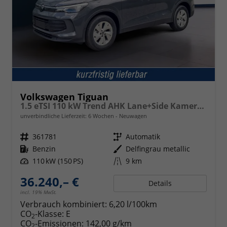
Volkswagen Tiguan
1.5 eTSI 110 kW Trend AHK Lane+Side Kamera SHZ
unverbindliche Lieferzeit:
6 Wochen
Neuwagen
Fahrzeugnr.
361781
Getriebe
Automatik
Kraftstoff
Benzin
Außenfarbe
Delfingrau metallic
Leistung
110 kW (150 PS)
Kilometerstand
9 km
36.240,– €
Details
incl. 19% MwSt.
Verbrauch kombiniert:
6,20 l/100km
CO
-Klasse:
E
2
CO
-Emissionen:
142,00 g/km
2