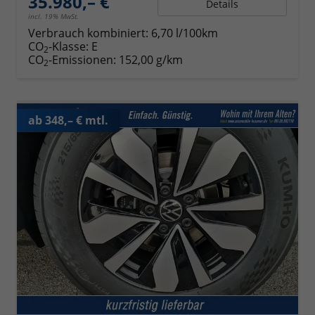
35.980,– €
Details
incl. 19% MwSt.
Verbrauch kombiniert:
6,70 l/100km
CO
-Klasse:
E
2
CO
-Emissionen:
152,00 g/km
2
ab 348,– € mtl.