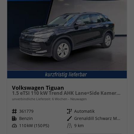
Volkswagen Tiguan
1.5 eTSI 110 kW Trend AHK Lane+Side Kamera VZE
unverbindliche Lieferzeit:
6 Wochen
Neuwagen
Fahrzeugnr.
361779
Getriebe
Automatik
Kraftstoff
Benzin
Außenfarbe
Grenaldill Schwarz Metallic
Leistung
110 kW (150 PS)
Kilometerstand
9 km