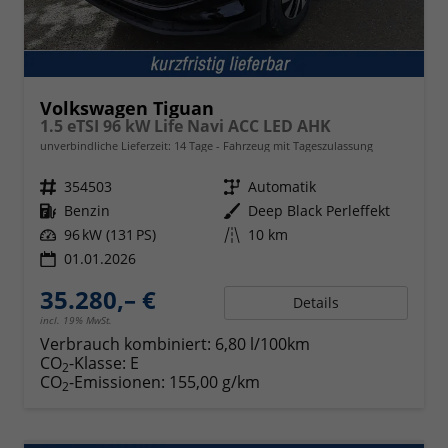
Volkswagen Tiguan
1.5 eTSI 96 kW Life Navi ACC LED AHK
unverbindliche Lieferzeit:
14 Tage
Fahrzeug mit Tageszulassung
Fahrzeugnr.
354503
Getriebe
Automatik
Kraftstoff
Benzin
Außenfarbe
Deep Black Perleffekt
Leistung
96 kW (131 PS)
Kilometerstand
10 km
01.01.2026
35.280,– €
Details
incl. 19% MwSt.
Verbrauch kombiniert:
6,80 l/100km
CO
-Klasse:
E
2
CO
-Emissionen:
155,00 g/km
2