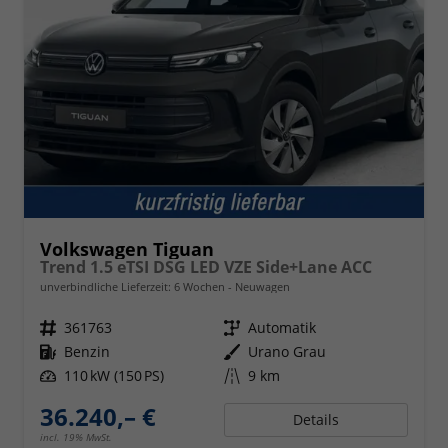
Volkswagen Tiguan
Trend 1.5 eTSI DSG LED VZE Side+Lane ACC
unverbindliche Lieferzeit:
6 Wochen
Neuwagen
Fahrzeugnr.
361763
Getriebe
Automatik
Kraftstoff
Benzin
Außenfarbe
Urano Grau
Leistung
110 kW (150 PS)
Kilometerstand
9 km
36.240,– €
Details
incl. 19% MwSt.