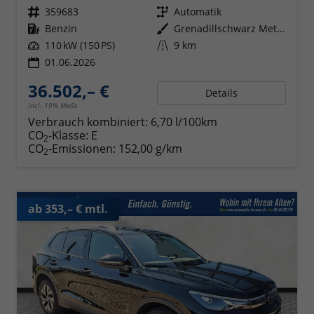
Fahrzeugnr.
359683
Getriebe
Automatik
Kraftstoff
Benzin
Außenfarbe
Grenadillschwarz Metallic
Leistung
110 kW (150 PS)
Kilometerstand
9 km
01.06.2026
36.502,– €
Details
incl. 19% MwSt.
Verbrauch kombiniert:
6,70 l/100km
CO
-Klasse:
E
2
CO
-Emissionen:
152,00 g/km
2
ab 353,– € mtl.