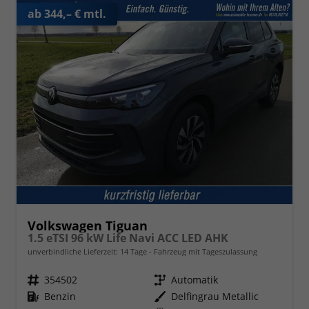
ab 344,– € mtl.
Volkswagen Tiguan
1.5 eTSI 96 kW Life Navi ACC LED AHK
unverbindliche Lieferzeit:
14 Tage
Fahrzeug mit Tageszulassung
Fahrzeugnr.
354502
Getriebe
Automatik
Kraftstoff
Benzin
Außenfarbe
Delfingrau Metallic