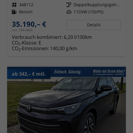
Fahrzeugnr.
348112
Getriebe
Doppelkupplungsgetriebe (DSG)
Kraftstoff
Benzin
Leistung
110 kW (150 PS)
35.190,– €
Details
incl. 19% MwSt.
Verbrauch kombiniert:
6,20 l/100km
CO
-Klasse:
E
2
CO
-Emissionen:
140,00 g/km
2
ab 342,– € mtl.