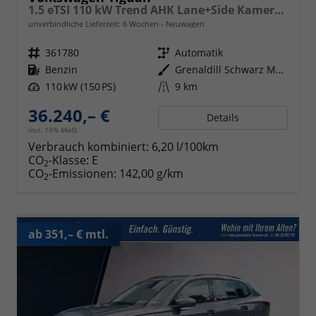
1.5 eTSI 110 kW Trend AHK Lane+Side Kamera SHZ
unverbindliche Lieferzeit:
6 Wochen
Neuwagen
Fahrzeugnr.
361780
Getriebe
Automatik
Kraftstoff
Benzin
Außenfarbe
Grenaldill Schwarz Metallic
Leistung
110 kW (150 PS)
Kilometerstand
9 km
36.240,– €
Details
incl. 19% MwSt.
Verbrauch kombiniert:
6,20 l/100km
CO
-Klasse:
E
2
CO
-Emissionen:
142,00 g/km
2
ab 351,– € mtl.