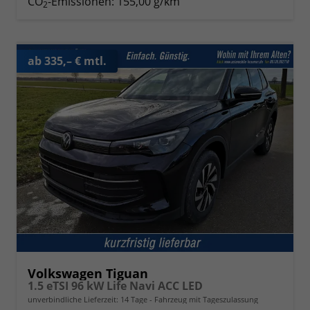
CO
-Emissionen:
155,00 g/km
2
ab 335,– € mtl.
Volkswagen Tiguan
1.5 eTSI 96 kW Life Navi ACC LED
unverbindliche Lieferzeit:
14 Tage
Fahrzeug mit Tageszulassung