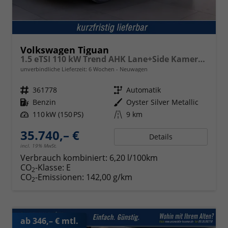
Volkswagen Tiguan
1.5 eTSI 110 kW Trend AHK Lane+Side Kamera VZE
unverbindliche Lieferzeit:
6 Wochen
Neuwagen
Fahrzeugnr.
361778
Getriebe
Automatik
Kraftstoff
Benzin
Außenfarbe
Oyster Silver Metallic
Leistung
110 kW (150 PS)
Kilometerstand
9 km
35.740,– €
Details
incl. 19% MwSt.
Verbrauch kombiniert:
6,20 l/100km
CO
-Klasse:
E
2
CO
-Emissionen:
142,00 g/km
2
ab 346,– € mtl.