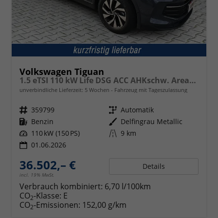
Volkswagen Tiguan
1.5 eTSI 110 kW Life DSG ACC AHKschw. AreaView
unverbindliche Lieferzeit:
5 Wochen
Fahrzeug mit Tageszulassung
Fahrzeugnr.
359799
Getriebe
Automatik
Kraftstoff
Benzin
Außenfarbe
Delfingrau Metallic
Leistung
110 kW (150 PS)
Kilometerstand
9 km
01.06.2026
36.502,– €
Details
incl. 19% MwSt.
Verbrauch kombiniert:
6,70 l/100km
CO
-Klasse:
E
2
CO
-Emissionen:
152,00 g/km
2