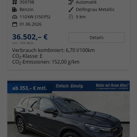
Fahrzeugnr.
359798
Getriebe
Automatik
Kraftstoff
Benzin
Außenfarbe
Delfingrau Metallic
Leistung
110 kW (150 PS)
Kilometerstand
9 km
01.06.2026
36.502,– €
Details
incl. 19% MwSt.
Verbrauch kombiniert:
6,70 l/100km
CO
-Klasse:
E
2
CO
-Emissionen:
152,00 g/km
2
ab 353,– € mtl.