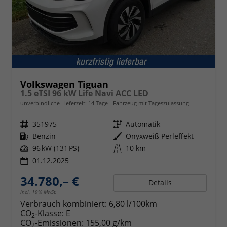
Volkswagen Tiguan
1.5 eTSI 96 kW Life Navi ACC LED
unverbindliche Lieferzeit:
14 Tage
Fahrzeug mit Tageszulassung
Fahrzeugnr.
351975
Getriebe
Automatik
Kraftstoff
Benzin
Außenfarbe
Onyxweiß Perleffekt
Leistung
96 kW (131 PS)
Kilometerstand
10 km
01.12.2025
34.780,– €
Details
incl. 19% MwSt.
Verbrauch kombiniert:
6,80 l/100km
CO
-Klasse:
E
2
CO
-Emissionen:
155,00 g/km
2