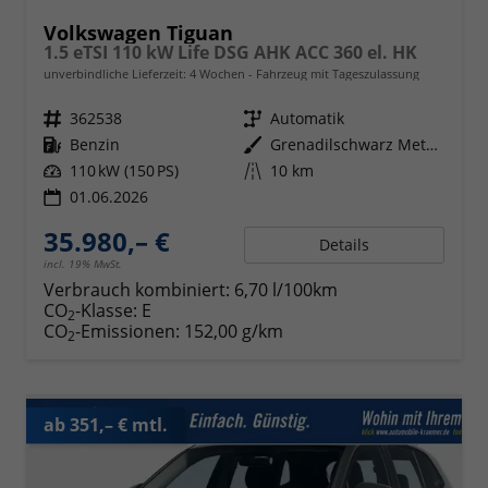
Volkswagen Tiguan
1.5 eTSI 110 kW Life DSG AHK ACC 360 el. HK
unverbindliche Lieferzeit:
4 Wochen
Fahrzeug mit Tageszulassung
Fahrzeugnr.
362538
Getriebe
Automatik
Kraftstoff
Benzin
Außenfarbe
Grenadilschwarz Metallic
Leistung
110 kW (150 PS)
Kilometerstand
10 km
01.06.2026
35.980,– €
Details
incl. 19% MwSt.
Verbrauch kombiniert:
6,70 l/100km
CO
-Klasse:
E
2
CO
-Emissionen:
152,00 g/km
2
ab 351,– € mtl.