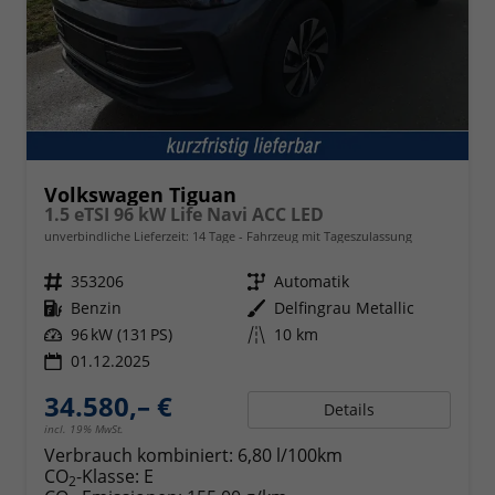
Volkswagen Tiguan
1.5 eTSI 96 kW Life Navi ACC LED
unverbindliche Lieferzeit:
14 Tage
Fahrzeug mit Tageszulassung
Fahrzeugnr.
353206
Getriebe
Automatik
Kraftstoff
Benzin
Außenfarbe
Delfingrau Metallic
Leistung
96 kW (131 PS)
Kilometerstand
10 km
01.12.2025
34.580,– €
Details
incl. 19% MwSt.
Verbrauch kombiniert:
6,80 l/100km
CO
-Klasse:
E
2