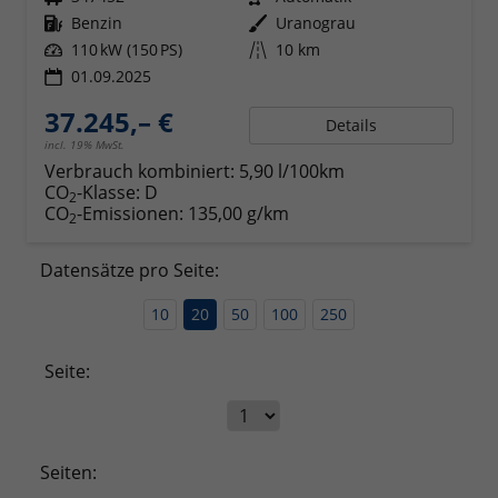
Kraftstoff
Benzin
Außenfarbe
Uranograu
Leistung
110 kW (150 PS)
Kilometerstand
10 km
01.09.2025
37.245,– €
Details
incl. 19% MwSt.
Verbrauch kombiniert:
5,90 l/100km
CO
-Klasse:
D
2
CO
-Emissionen:
135,00 g/km
2
Datensätze pro Seite:
10
20
50
100
250
Seite:
Seiten: