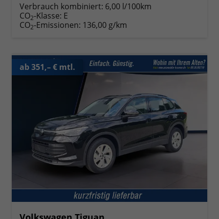
Verbrauch kombiniert:
6,00 l/100km
CO
-Klasse:
E
2
CO
-Emissionen:
136,00 g/km
2
ab 351,– € mtl.
Volkswagen Tiguan