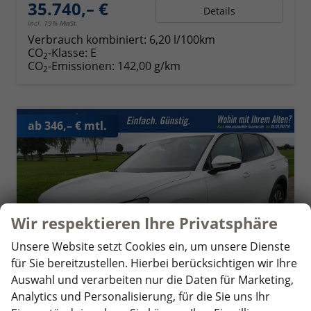
35.740,– €
Details
incl. 19% MwSt.
Verbrauch kombiniert:
6,20 l/100km
CO
-Klasse:
E
2
CO
-Emissionen:
142,00 g/km
2
ab 346,– € mtl.
Wir respektieren Ihre Privatsphäre
Unsere Website setzt Cookies ein, um unsere Dienste
für Sie bereitzustellen. Hierbei berücksichtigen wir Ihre
Auswahl und verarbeiten nur die Daten für Marketing,
Analytics und Personalisierung, für die Sie uns Ihr