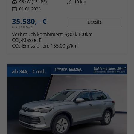
Leistung
96 kW (131 PS)
Kilometerstand
10 km
01.01.2026
35.580,– €
Details
incl. 19% MwSt.
Verbrauch kombiniert:
6,80 l/100km
CO
-Klasse:
E
2
CO
-Emissionen:
155,00 g/km
2
ab 346,– € mtl.