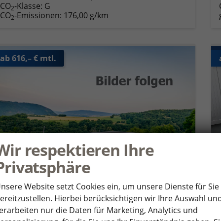
CO
-Klasse:
G
2
CO
-Emissionen:
176,00 g/km
2
ab 616,– € mtl.
Wir respektieren Ihre
Privatsphäre
nsere Website setzt Cookies ein, um unsere Dienste für Sie
ereitzustellen. Hierbei berücksichtigen wir Ihre Auswahl un
erarbeiten nur die Daten für Marketing, Analytics und
Volkswagen T7 California