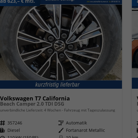
ab 623,– € mtl.
Volkswagen T7 California
Beach Camper 2.0 TDI DSG
unverbindliche Lieferzeit:
4 Wochen
Fahrzeug mit Tageszulassung
Fahrzeugnr.
357246
Getriebe
Automatik
Kraftstoff
Diesel
Außenfarbe
Fortanarot Metallic
Leistung
110 kW (150 PS)
Kilometerstand
10 km