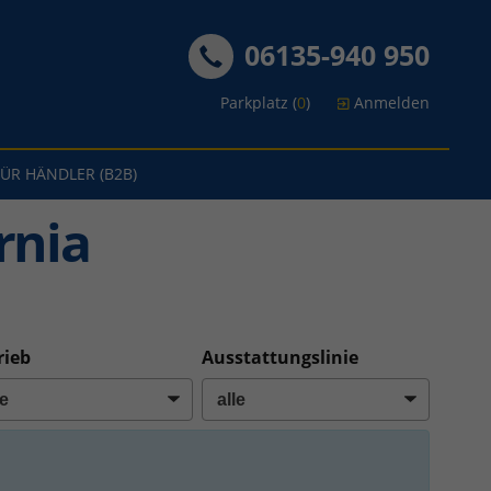
06135-940 950
Parkplatz (
0
)
Anmelden
FÜR HÄNDLER (B2B)
rnia
rieb
Ausstattungslinie