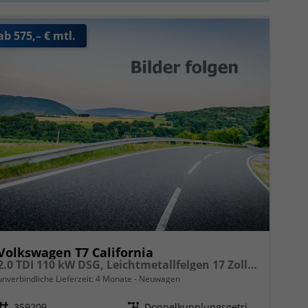
ab 575,– € mtl.
Volkswagen T7 California
2.0 TDI 110 kW DSG, Leichtmetallfelgen 17 Zoll, Markise mit Schiene und Gehäuse links, 5 Sitze, Klima, Jahre Werksgarantie,
unverbindliche Lieferzeit:
4 Monate
Neuwagen
Fahrzeugnr.
359209
Getriebe
Doppelkupplungsgetriebe (DSG)