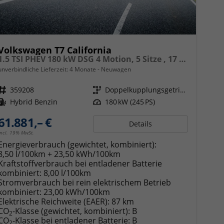
Volkswagen T7 California
1.5 TSI PHEV 180 kW DSG 4 Motion, 5 Sitze , 17 Zoll Leichtmetallfelgen. fünf Jahre Garantie, Markise, Schiene u. Gehäuse links, 6 Sitze, Klima,
unverbindliche Lieferzeit:
4 Monate
Neuwagen
Fahrzeugnr.
359208
Getriebe
Doppelkupplungsgetriebe (DSG)
Kraftstoff
Hybrid Benzin
Leistung
180 kW (245 PS)
61.881,– €
Details
incl. 19% MwSt.
Energieverbrauch (gewichtet, kombiniert):
8,50 l/100km + 23,50 kWh/100km
Kraftstoffverbrauch bei entladener Batterie
kombiniert:
8,00 l/100km
Stromverbrauch bei rein elektrischem Betrieb
kombiniert:
23,00 kWh/100km
Elektrische Reichweite (EAER):
87 km
CO
-Klasse (gewichtet, kombiniert):
B
2
CO
-Klasse bei entladener Batterie:
B
2