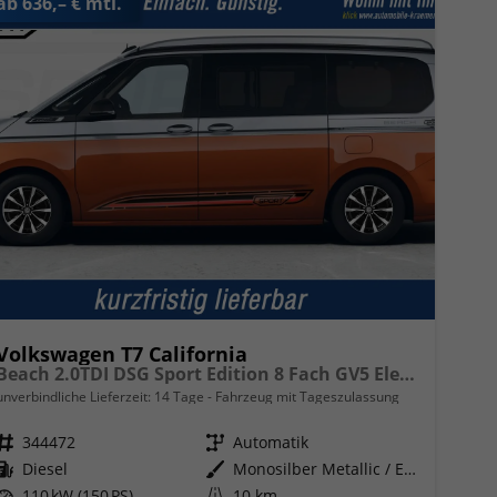
ab 636,– € mtl.
Volkswagen T7 California
Beach 2.0TDI DSG Sport Edition 8 Fach GV5 Elegance+
unverbindliche Lieferzeit:
14 Tage
Fahrzeug mit Tageszulassung
Fahrzeugnr.
344472
Getriebe
Automatik
Kraftstoff
Diesel
Außenfarbe
Monosilber Metallic / Energeticorange Metallic
Leistung
110 kW (150 PS)
Kilometerstand
10 km