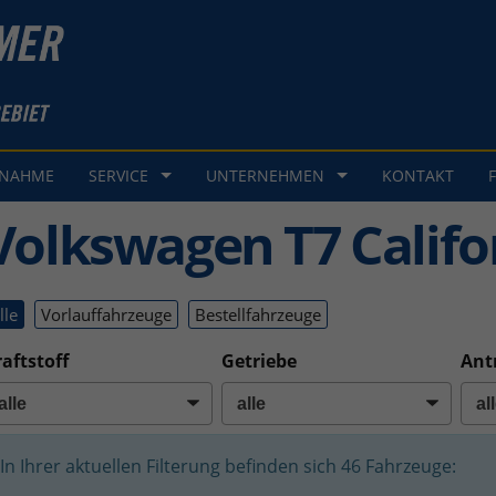
GNAHME
SERVICE
UNTERNEHMEN
KONTAKT
Volkswagen T7 Califo
lle
Vorlauffahrzeuge
Bestellfahrzeuge
aftstoff
Getriebe
Ant
In Ihrer aktuellen Filterung befinden sich
46
Fahrzeuge: