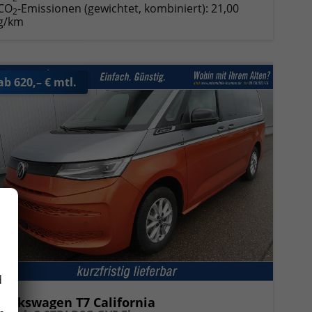
CO
-Emissionen (gewichtet, kombiniert):
21,00
2
g/km
ab 620,– € mtl.
d
Volkswagen T7 California