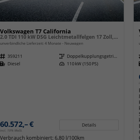
Volkswagen T7 California
2.0 TDI 110 kW DSG Leichtmetallfelgen 17 Zoll, Markise mit Schiene und Gehäuse links, 5 Sitze, Klima, Jahre Werksgarantie,
unverbindliche Lieferzeit:
4 Monate
Neuwagen
Fahrzeugnr.
359211
Getriebe
Doppelkupplungsgetriebe (DSG)
Kraftstoff
Diesel
Leistung
110 kW (150 PS)
60.572,– €
Details
incl. 19% MwSt.
Verbrauch kombiniert:
6,80 l/100km