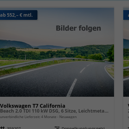
ab 552,– € mtl.
Volkswagen T7 California
Beach 2.0 TDI 110 kW DSG, 6 Sitze, Leichtmetallfelgen 17 Zoll, Markise mit Schiene und Gehäuse links, Klima, 5 Jahre Werksgarantie,
unverbindliche Lieferzeit:
4 Monate
Neuwagen
Fahrzeugnr.
359207
Getriebe
Doppelkupplungsgetriebe (DSG)