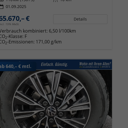
01.09.2025
65.670,– €
Details
incl. 19% MwSt.
Verbrauch kombiniert:
6,50 l/100km
CO
-Klasse:
F
2
CO
-Emissionen:
171,00 g/km
2
ab 640,– € mtl.