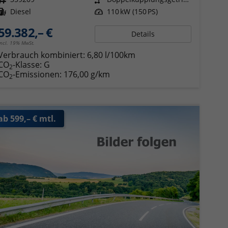
Kraftstoff
Diesel
Leistung
110 kW (150 PS)
59.382,– €
Details
incl. 19% MwSt.
Verbrauch kombiniert:
6,80 l/100km
CO
-Klasse:
G
2
CO
-Emissionen:
176,00 g/km
2
ab 599,– € mtl.