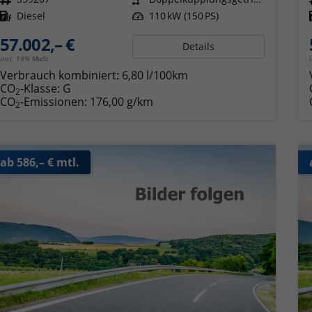
Kraftstoff
Diesel
Leistung
110 kW (150 PS)
57.002,– €
Details
incl. 19% MwSt.
Verbrauch kombiniert:
6,80 l/100km
CO
-Klasse:
G
2
CO
-Emissionen:
176,00 g/km
2
ab 586,– € mtl.