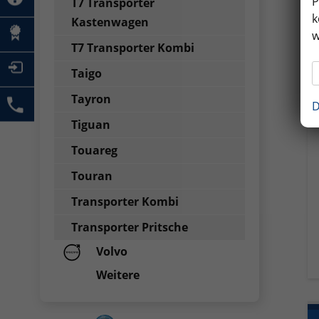
P
T7 Transporter
k
Kastenwagen
w
T7 Transporter Kombi
Taigo
Tayron
D
Tiguan
Touareg
Touran
Transporter Kombi
Transporter Pritsche
Volvo
Weitere