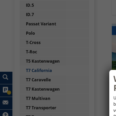
ID.5
ID.7
Passat Variant
Polo
T-Cross
T-Roc
T5 Kastenwagen
T7 California
T7 Caravelle
T7 Kastenwagen
0
U
T7 Multivan
b
T7 Transporter
v