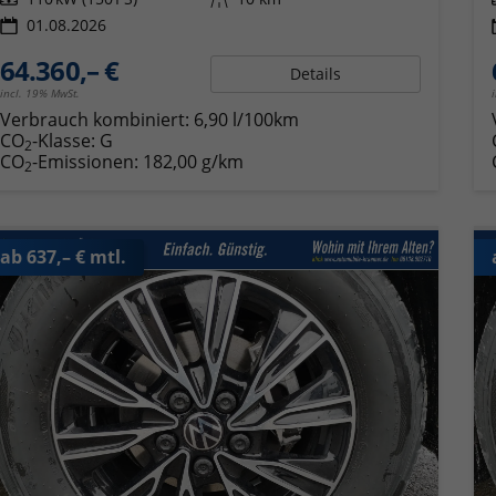
01.08.2026
64.360,– €
Details
incl. 19% MwSt.
Verbrauch kombiniert:
6,90 l/100km
CO
-Klasse:
G
2
CO
-Emissionen:
182,00 g/km
2
ab 637,– € mtl.