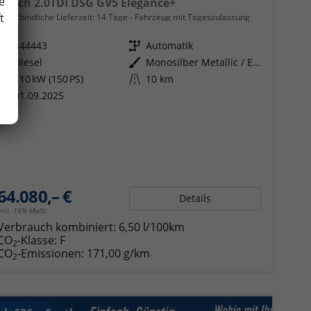
e
Beach 2.0TDI DSG GV5 Elegance+
t
unverbindliche Lieferzeit:
14 Tage
Fahrzeug mit Tageszulassung
Fahrzeugnr.
344443
Getriebe
Automatik
Kraftstoff
Diesel
Außenfarbe
Monosilber Metallic / Energeticorange Metallic
Leistung
110 kW (150 PS)
Kilometerstand
10 km
01.09.2025
64.080,– €
Details
incl. 19% MwSt.
Verbrauch kombiniert:
6,50 l/100km
CO
-Klasse:
F
2
CO
-Emissionen:
171,00 g/km
2