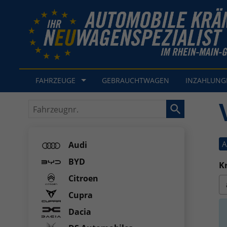
FAHRZEUGE
GEBRAUCHTWAGEN
INZAHLUN
Fahrzeugnr.
A
Audi
BYD
Kr
Citroen
Cupra
Dacia