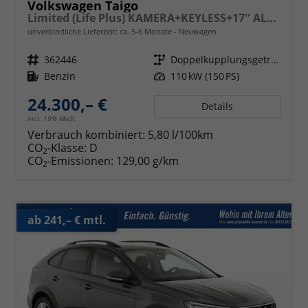
Volkswagen Taigo
Limited (Life Plus) KAMERA+KEYLESS+17'' ALU+LED
unverbindliche Lieferzeit: ca. 5-6 Monate
Neuwagen
Fahrzeugnr.
362446
Getriebe
Doppelkupplungsgetriebe (DSG)
Kraftstoff
Benzin
Leistung
110 kW (150 PS)
24.300,– €
Details
incl. 19% MwSt.
Verbrauch kombiniert:
5,80 l/100km
CO
-Klasse:
D
2
CO
-Emissionen:
129,00 g/km
2
ab 241,– € mtl.