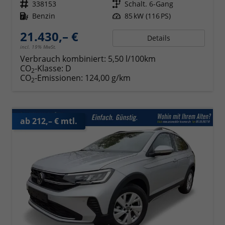
Fahrzeugnr.
338153
Getriebe
Schalt. 6-Gang
Kraftstoff
Benzin
Leistung
85 kW (116 PS)
21.430,– €
Details
incl. 19% MwSt.
Verbrauch kombiniert:
5,50 l/100km
CO
-Klasse:
D
2
CO
-Emissionen:
124,00 g/km
2
ab 212,– € mtl.