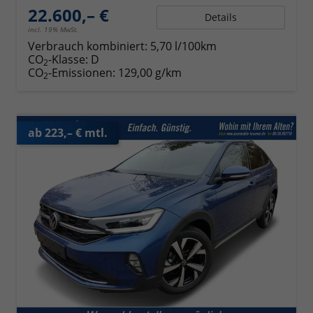
22.600,– €
Details
incl. 19% MwSt.
Verbrauch kombiniert:
5,70 l/100km
CO
-Klasse:
D
2
CO
-Emissionen:
129,00 g/km
2
ab 223,– € mtl.