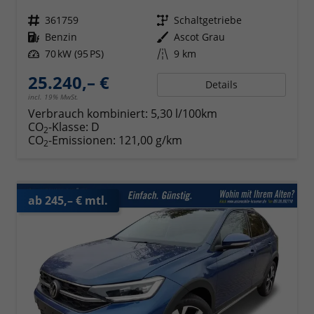
Fahrzeugnr.
361759
Getriebe
Schaltgetriebe
Kraftstoff
Benzin
Außenfarbe
Ascot Grau
Leistung
70 kW (95 PS)
Kilometerstand
9 km
25.240,– €
Details
incl. 19% MwSt.
Verbrauch kombiniert:
5,30 l/100km
CO
-Klasse:
D
2
CO
-Emissionen:
121,00 g/km
2
ab 245,– € mtl.