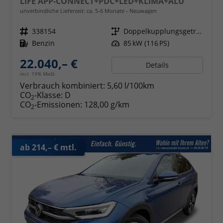
LIFE APP-CONNECT+PDC+LED+KLIMA+ALU
unverbindliche Lieferzeit: ca. 5-6 Monate
Neuwagen
Fahrzeugnr.
338154
Getriebe
Doppelkupplungsgetriebe (DSG)
Kraftstoff
Benzin
Leistung
85 kW (116 PS)
22.040,– €
Details
incl. 19% MwSt.
Verbrauch kombiniert:
5,60 l/100km
CO
-Klasse:
D
2
CO
-Emissionen:
128,00 g/km
2
ab 214,– € mtl.