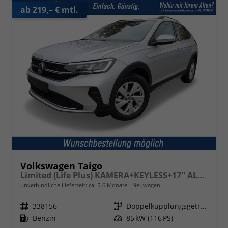
ab 219,– € mtl.
Volkswagen Taigo
Limited (Life Plus) KAMERA+KEYLESS+17'' ALU+LED
unverbindliche Lieferzeit: ca. 5-6 Monate
Neuwagen
Fahrzeugnr.
338156
Getriebe
Doppelkupplungsgetriebe (DSG)
Kraftstoff
Benzin
Leistung
85 kW (116 PS)