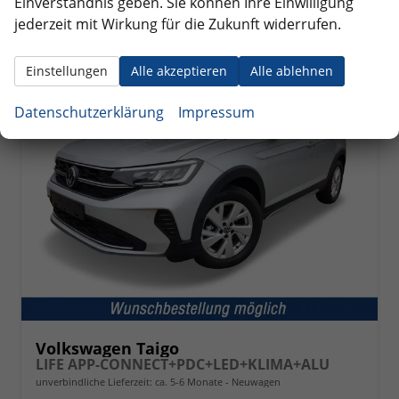
Einverständnis geben. Sie können Ihre Einwilligung
2
jederzeit mit Wirkung für die Zukunft widerrufen.
Einstellungen
Alle akzeptieren
Alle ablehnen
ab 229,– € mtl.
Datenschutzerklärung
Impressum
Volkswagen Taigo
LIFE APP-CONNECT+PDC+LED+KLIMA+ALU
unverbindliche Lieferzeit: ca. 5-6 Monate
Neuwagen