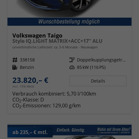
Volkswagen Taigo
Style IQ.LIGHT MATRIX+ACC+17'' ALU
unverbindliche Lieferzeit: ca. 5-6 Monate
Neuwagen
Fahrzeugnr.
338158
Getriebe
Doppelkupplungsgetriebe (DSG)
Kraftstoff
Benzin
Leistung
85 kW (116 PS)
23.820,– €
Details
incl. 19% MwSt.
Verbrauch kombiniert:
5,70 l/100km
CO
-Klasse:
D
2
CO
-Emissionen:
129,00 g/km
2
ab 235,– € mtl.