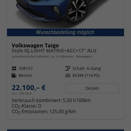
Volkswagen Taigo
Style IQ.LIGHT MATRIX+ACC+17'' ALU
unverbindliche Lieferzeit: ca. 5-6 Monate
Neuwagen
Fahrzeugnr.
338157
Getriebe
Schalt. 6-Gang
Kraftstoff
Benzin
Leistung
85 kW (116 PS)
22.100,– €
Details
incl. 19% MwSt.
Verbrauch kombiniert:
5,50 l/100km
CO
-Klasse:
D
2
CO
-Emissionen:
125,00 g/km
2