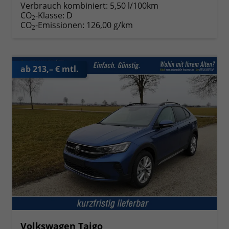
Verbrauch kombiniert:
5,50 l/100km
CO
-Klasse:
D
2
CO
-Emissionen:
126,00 g/km
2
ab 213,– € mtl.
Volkswagen Taigo