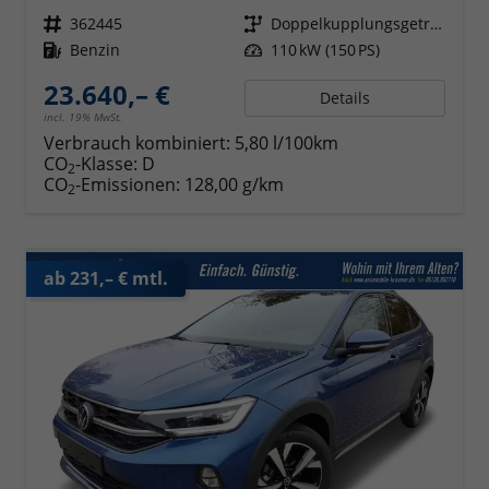
Fahrzeugnr.
362445
Getriebe
Doppelkupplungsgetriebe (DSG)
Kraftstoff
Benzin
Leistung
110 kW (150 PS)
23.640,– €
Details
incl. 19% MwSt.
Verbrauch kombiniert:
5,80 l/100km
CO
-Klasse:
D
2
CO
-Emissionen:
128,00 g/km
2
ab 231,– € mtl.