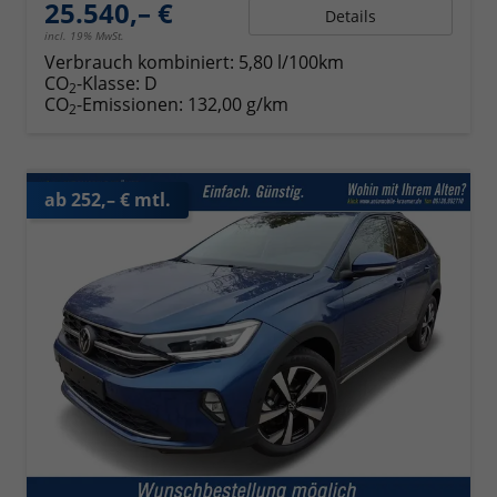
25.540,– €
Details
incl. 19% MwSt.
Verbrauch kombiniert:
5,80 l/100km
CO
-Klasse:
D
2
CO
-Emissionen:
132,00 g/km
2
ab 252,– € mtl.