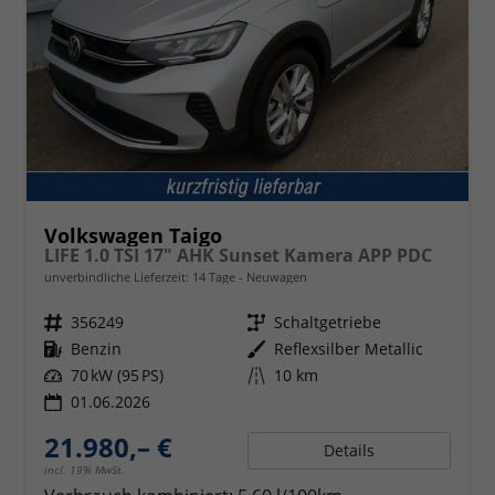
Volkswagen Taigo
LIFE 1.0 TSI 17" AHK Sunset Kamera APP PDC
unverbindliche Lieferzeit:
14 Tage
Neuwagen
Fahrzeugnr.
356249
Getriebe
Schaltgetriebe
Kraftstoff
Benzin
Außenfarbe
Reflexsilber Metallic
Leistung
70 kW (95 PS)
Kilometerstand
10 km
01.06.2026
21.980,– €
Details
incl. 19% MwSt.