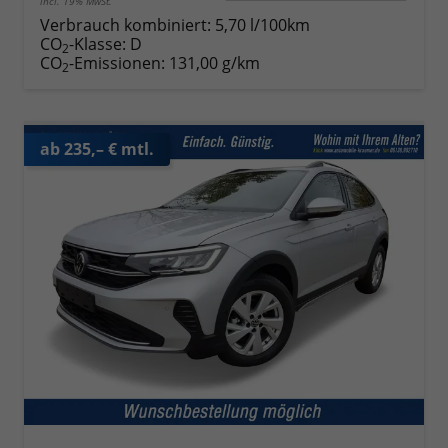
incl. 19% MwSt.
Verbrauch kombiniert:
5,70 l/100km
CO
-Klasse:
D
2
CO
-Emissionen:
131,00 g/km
2
ab 235,– € mtl.