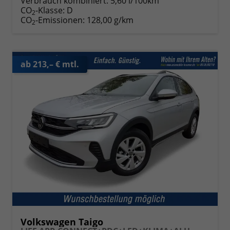
Verbrauch kombiniert:
5,60 l/100km
CO
-Klasse:
D
2
CO
-Emissionen:
128,00 g/km
2
ab 213,– € mtl.
Volkswagen Taigo