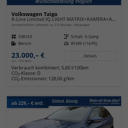
Volkswagen Taigo
R-Line Limited IQ.LIGHT MATRIX+KAMERA+ACC
unverbindliche Lieferzeit: ca. 5-6 Monate
Neuwagen
Fahrzeugnr.
338163
Getriebe
Schalt. 6-Gang
Kraftstoff
Benzin
Leistung
85 kW (116 PS)
23.000,– €
Details
incl. 19% MwSt.
Verbrauch kombiniert:
5,60 l/100km
CO
-Klasse:
D
2
CO
-Emissionen:
128,00 g/km
2
ab 229,– € mtl.