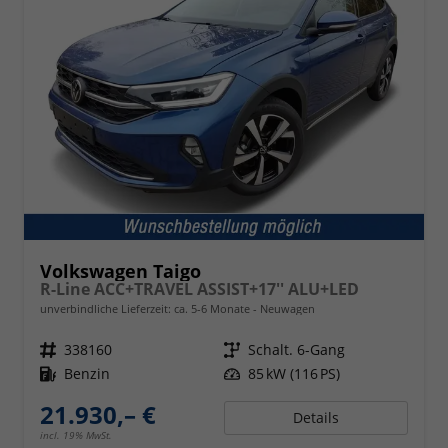
Volkswagen Taigo
R-Line ACC+TRAVEL ASSIST+17'' ALU+LED
unverbindliche Lieferzeit: ca. 5-6 Monate
Neuwagen
Fahrzeugnr.
338160
Getriebe
Schalt. 6-Gang
Kraftstoff
Benzin
Leistung
85 kW (116 PS)
21.930,– €
Details
incl. 19% MwSt.