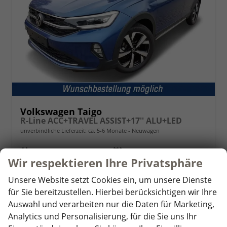
Volkswagen Taigo
R-Line ACC+TRAVEL ASSIST+17'' ALU+LED
unverbindliche Lieferzeit: ca. 5-6 Monate
Neuwagen
Fahrzeugnr.
338161
Getriebe
Doppelkupplungsgetriebe (DSG)
Wir respektieren Ihre Privatsphäre
Kraftstoff
Benzin
Leistung
85 kW (116 PS)
Unsere Website setzt Cookies ein, um unsere Dienste
23.630,– €
Details
für Sie bereitzustellen. Hierbei berücksichtigen wir Ihre
incl. 19% MwSt.
Auswahl und verarbeiten nur die Daten für Marketing,
Verbrauch kombiniert:
5,70 l/100km
Analytics und Personalisierung, für die Sie uns Ihr
CO
-Klasse:
D
2
CO
-Emissionen:
129,00 g/km