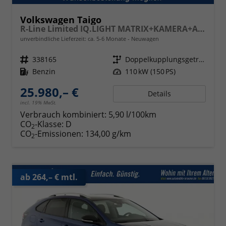
Volkswagen Taigo
R-Line Limited IQ.LIGHT MATRIX+KAMERA+ACC
unverbindliche Lieferzeit: ca. 5-6 Monate
Neuwagen
Fahrzeugnr.
338165
Getriebe
Doppelkupplungsgetriebe (DSG)
Kraftstoff
Benzin
Leistung
110 kW (150 PS)
25.980,– €
Details
incl. 19% MwSt.
Verbrauch kombiniert:
5,90 l/100km
CO
-Klasse:
D
2
CO
-Emissionen:
134,00 g/km
2
ab 264,– € mtl.