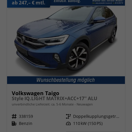
ab 247,– € mtl.
Volkswagen Taigo
Style IQ.LIGHT MATRIX+ACC+17'' ALU
unverbindliche Lieferzeit: ca. 5-6 Monate
Neuwagen
Fahrzeugnr.
338159
Getriebe
Doppelkupplungsgetriebe (DSG)
Kraftstoff
Benzin
Leistung
110 kW (150 PS)