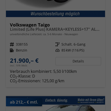
Volkswagen Taigo
Limited (Life Plus) KAMERA+KEYLESS+17'' ALU+LED
unverbindliche Lieferzeit: ca. 5-6 Monate
Neuwagen
Fahrzeugnr.
338155
Getriebe
Schalt. 6-Gang
Kraftstoff
Benzin
Leistung
85 kW (116 PS)
21.900,– €
Details
incl. 19% MwSt.
Verbrauch kombiniert:
5,50 l/100km
CO
-Klasse:
D
2
CO
-Emissionen:
125,00 g/km
2
ab 212,– € mtl.