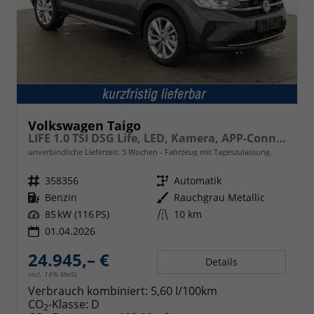
Volkswagen Taigo
LIFE 1.0 TSI DSG Life, LED, Kamera, APP-Connect, Winter, 17-Zoll
unverbindliche Lieferzeit:
5 Wochen
Fahrzeug mit Tageszulassung
Fahrzeugnr.
358356
Getriebe
Automatik
Kraftstoff
Benzin
Außenfarbe
Rauchgrau Metallic
Leistung
85 kW (116 PS)
Kilometerstand
10 km
01.04.2026
24.945,– €
Details
incl. 19% MwSt.
Verbrauch kombiniert:
5,60 l/100km
CO
-Klasse:
D
2