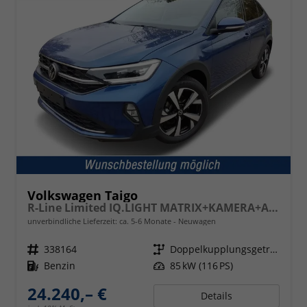
Volkswagen Taigo
R-Line Limited IQ.LIGHT MATRIX+KAMERA+ACC
unverbindliche Lieferzeit: ca. 5-6 Monate
Neuwagen
Fahrzeugnr.
338164
Getriebe
Doppelkupplungsgetriebe (DSG)
Kraftstoff
Benzin
Leistung
85 kW (116 PS)
24.240,– €
Details