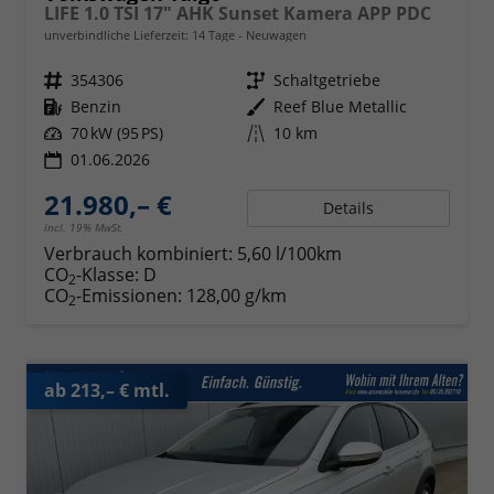
LIFE 1.0 TSI 17" AHK Sunset Kamera APP PDC
unverbindliche Lieferzeit:
14 Tage
Neuwagen
Fahrzeugnr.
354306
Getriebe
Schaltgetriebe
Kraftstoff
Benzin
Außenfarbe
Reef Blue Metallic
Leistung
70 kW (95 PS)
Kilometerstand
10 km
01.06.2026
21.980,– €
Details
incl. 19% MwSt.
Verbrauch kombiniert:
5,60 l/100km
CO
-Klasse:
D
2
CO
-Emissionen:
128,00 g/km
2
ab 213,– € mtl.