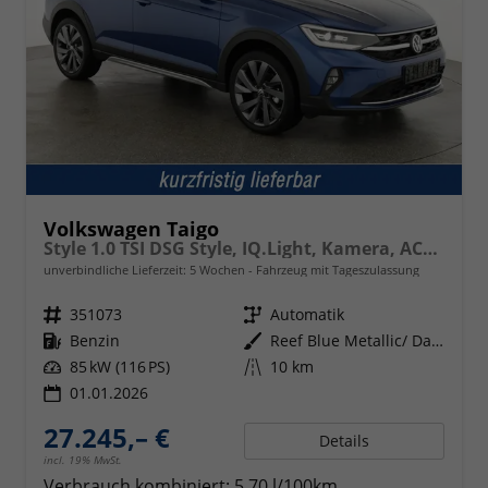
Volkswagen Taigo
Style 1.0 TSI DSG Style, IQ.Light, Kamera, ACC, Winter, 18-Zoll, 3 J.-Garantie
unverbindliche Lieferzeit:
5 Wochen
Fahrzeug mit Tageszulassung
Fahrzeugnr.
351073
Getriebe
Automatik
Kraftstoff
Benzin
Außenfarbe
Reef Blue Metallic/ Dach Schwarz
Leistung
85 kW (116 PS)
Kilometerstand
10 km
01.01.2026
27.245,– €
Details
incl. 19% MwSt.
Verbrauch kombiniert:
5,70 l/100km