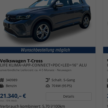
Volkswagen T-Cross
LIFE KLIMA+APP-CONNECT+PDC+LED+16'' ALU
unverbindliche Lieferzeit: ca. 4-5 Monate
Neuwagen
Fahrzeugnr.
340989
Getriebe
Schalt. 5-Gang
Kraftstoff
Benzin
Leistung
70 kW (95 PS)
21.340,– €
Details
incl. 19% MwSt.
Verbrauch kombiniert:
5,70 l/100km