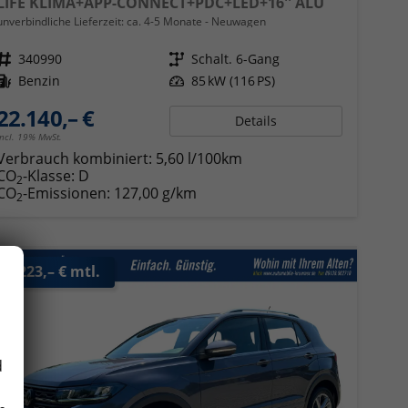
LIFE KLIMA+APP-CONNECT+PDC+LED+16'' ALU
unverbindliche Lieferzeit: ca. 4-5 Monate
Neuwagen
Fahrzeugnr.
340990
Getriebe
Schalt. 6-Gang
Kraftstoff
Benzin
Leistung
85 kW (116 PS)
22.140,– €
Details
incl. 19% MwSt.
Verbrauch kombiniert:
5,60 l/100km
CO
-Klasse:
D
2
CO
-Emissionen:
127,00 g/km
2
ab 223,– € mtl.
d