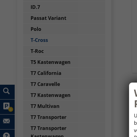
ID.7
Passat Variant
Polo
T-Cross
T-Roc
T5 Kastenwagen
T7 California
T7 Caravelle
T7 Kastenwagen
T7 Multivan
0
U
T7 Transporter
b
T7 Transporter
v
Kastenwagen