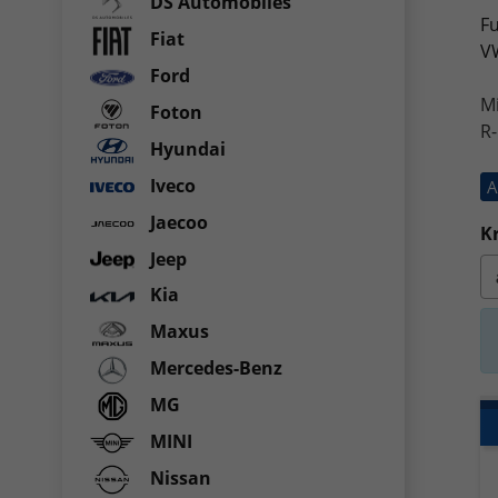
DS Automobiles
Fu
Fiat
VW
Ford
M
Foton
R-
Hyundai
Iveco
A
Jaecoo
Kr
Jeep
Kia
Maxus
Mercedes-Benz
MG
MINI
Nissan