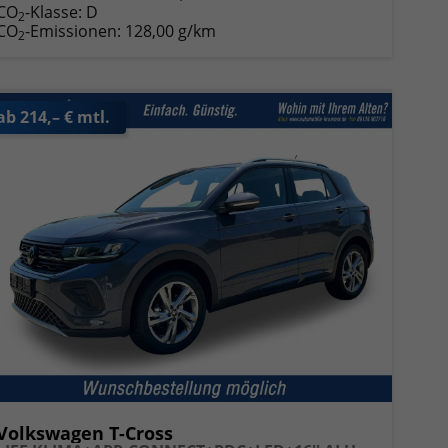
CO
-Klasse:
D
2
CO
-Emissionen:
128,00 g/km
2
ab 214,– € mtl.
Volkswagen T-Cross