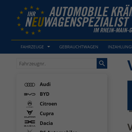
FAHRZEUGE
GEBRAUCHTWAGEN
INZAHLUN
Fahrzeugnr.
Audi
BYD
Citroen
Cupra
Dacia