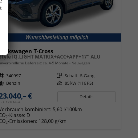
e
t
Volkswagen T-Cross
Style IQ.LIGHT MATRIX+ACC+APP+17'' ALU
unverbindliche Lieferzeit: ca. 4-5 Monate
Neuwagen
Fahrzeugnr.
340997
Getriebe
Schalt. 6-Gang
Kraftstoff
Benzin
Leistung
85 kW (116 PS)
23.040,– €
Details
incl. 19% MwSt.
Verbrauch kombiniert:
5,60 l/100km
CO
-Klasse:
D
2
CO
-Emissionen:
128,00 g/km
2