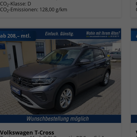
CO
-Klasse:
D
2
CO
-Emissionen:
128,00 g/km
2
ab 208,– mtl.
Volkswagen T-Cross