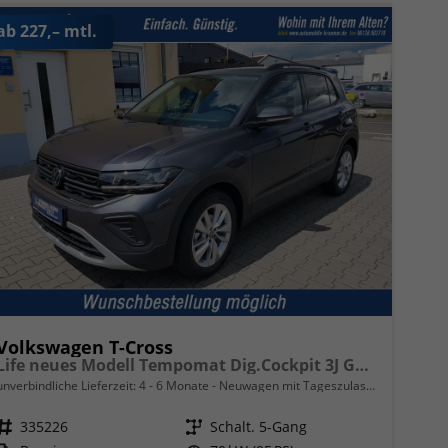
ab 227,– mtl.
Volkswagen T-Cross
Life neues Modell Tempomat Dig.Cockpit 3J Garantie
unverbindliche Lieferzeit: 4 - 6 Monate
Neuwagen mit Tageszulassung
Fahrzeugnr.
335226
Getriebe
Schalt. 5-Gang