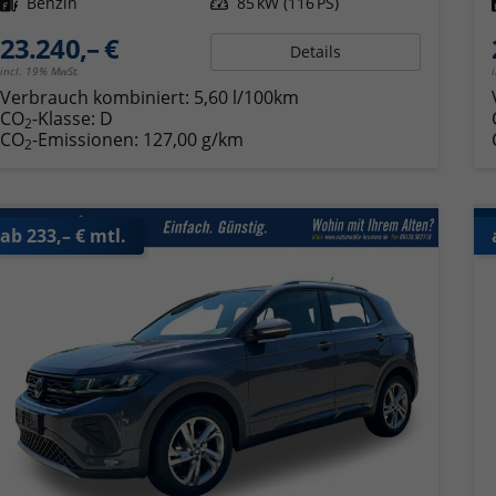
Kraftstoff
Benzin
Leistung
85 kW (116 PS)
23.240,– €
Details
incl. 19% MwSt.
Verbrauch kombiniert:
5,60 l/100km
CO
-Klasse:
D
2
CO
-Emissionen:
127,00 g/km
2
ab 233,– € mtl.