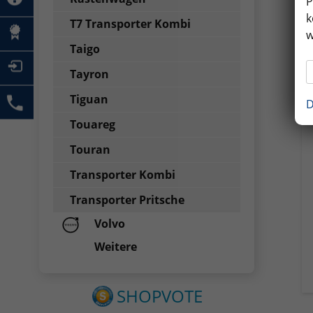
P
k
T7 Transporter Kombi
w
Taigo
Tayron
Tiguan
D
Touareg
Touran
Transporter Kombi
Transporter Pritsche
Volvo
Weitere