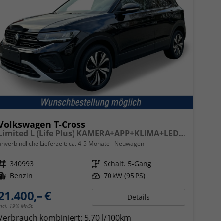
Volkswagen T-Cross
Limited L (Life Plus) KAMERA+APP+KLIMA+LED+17'' ALU
unverbindliche Lieferzeit: ca. 4-5 Monate
Neuwagen
Fahrzeugnr.
340993
Getriebe
Schalt. 5-Gang
Kraftstoff
Benzin
Leistung
70 kW (95 PS)
21.400,– €
Details
incl. 19% MwSt.
Verbrauch kombiniert:
5,70 l/100km