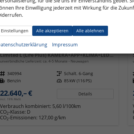
ersonalisierung, für die Sie uns Ihr Einverständnis geben. Si
önnen Ihre Einwilligung jederzeit mit Wirkung für die Zukunf
iderrufen.
Einstellungen
Alle akzeptieren
Alle ablehnen
atenschutzerklärung
Impressum
Volkswagen T-Cross
Limited L (Life Plus) KAMERA+APP+KLIMA+LED+17'' ALU
unverbindliche Lieferzeit: ca. 4-5 Monate
Neuwagen
Fahrzeugnr.
340994
Getriebe
Schalt. 6-Gang
Kraftstoff
Benzin
Leistung
85 kW (116 PS)
22.640,– €
Details
incl. 19% MwSt.
Verbrauch kombiniert:
5,60 l/100km
CO
-Klasse:
D
2
CO
-Emissionen:
127,00 g/km
2