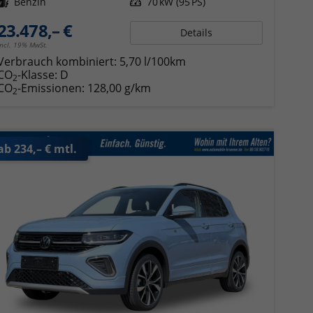
Kraftstoff
Benzin
Leistung
70 kW (95 PS)
23.478,– €
Details
incl. 19% MwSt.
Verbrauch kombiniert:
5,70 l/100km
CO
-Klasse:
D
2
CO
-Emissionen:
128,00 g/km
2
ab 234,– € mtl.