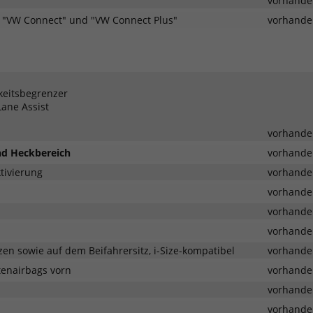
vorhande
r "VW Connect" und "VW Connect Plus"
vorhande
keitsbegrenzer
Lane Assist
vorhande
und Heckbereich
vorhande
tivierung
vorhande
vorhande
vorhande
vorhande
zen sowie auf dem Beifahrersitz, i-Size-kompatibel
vorhande
tenairbags vorn
vorhande
vorhande
vorhande