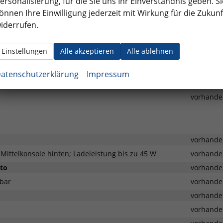
ersonalisierung, für die Sie uns Ihr Einverständnis geben. Si
önnen Ihre Einwilligung jederzeit mit Wirkung für die Zukunf
vorhande
iderrufen.
vorhande
h geteilt umklappbar
vorhande
Einstellungen
Alle akzeptieren
Alle ablehnen
vorhande
vorhande
atenschutzerklärung
Impressum
plätze in Stoff "Life"
vorhande
vorhande
vorhande
Mittelkonsole hinten; Ladeleistung bis zu 45 W
vorhande
uto
vorhande
lbar
vorhande
vorhande
vorhande