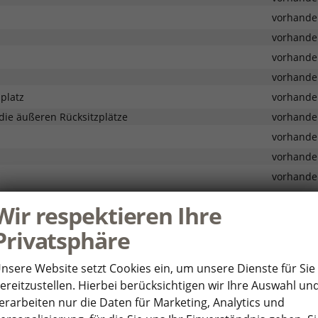
vorhande
vorhande
vorhande
vorhande
platz
vorhande
 die äußeren Rücksitzplätze
vorhande
vorhande
vorhande
vorhande
vorhande
Wir respektieren Ihre
, 2 Leseleuchten vorn und 2 hinten
vorhande
Privatsphäre
vorhande
vorhande
nsere Website setzt Cookies ein, um unsere Dienste für Sie
vorhande
ereitzustellen. Hierbei berücksichtigen wir Ihre Auswahl un
vorhande
erarbeiten nur die Daten für Marketing, Analytics und
USB-Ladebuchsen hinten
vorhande