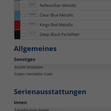
Reflexsilber Metallic
8E8E
Clear Blue Metallic
R9R9
Kings Red Metallic
P8P8
Deep Black Perleffekt
2T2T
Allgemeines
Sonstiges
Anzahl Sitzplätze
Codes: Hersteller-Code
Serienausstattungen
Innen
3 Kopfstützen hinten