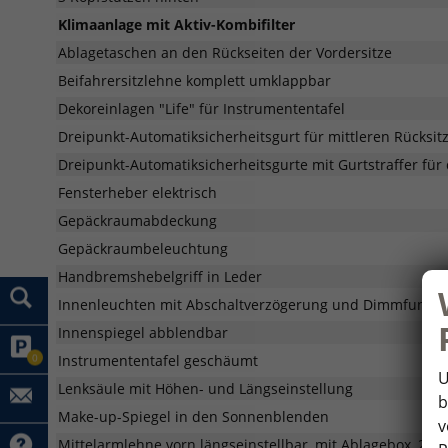
Klimaanlage mit Aktiv-Kombifilter
Ablagetaschen an den Rückseiten der Vordersitze
Beifahrersitzlehne komplett umklappbar
Dekoreinlagen "Life" für Instrumententafel
Dreipunkt-Automatiksicherheitsgurt für mittleren Rücksitz
Dreipunkt-Automatiksicherheitsgurte mit Gurtstraffer für
Fensterheber elektrisch
Gepäckraumabdeckung
Gepäckraumbeleuchtung
Handbremshebelgriff in Leder
Innenleuchten mit Abschaltverzögerung und Dimmfunktion
Innenspiegel abblendbar
0
Instrumententafel geschäumt
U
Lenksäule mit Höhen- und Längseinstellung
b
Make-up-Spiegel in den Sonnenblenden
v
Mittelarmlehne vorn längseinstellbar, mit Ablagebox, 2 