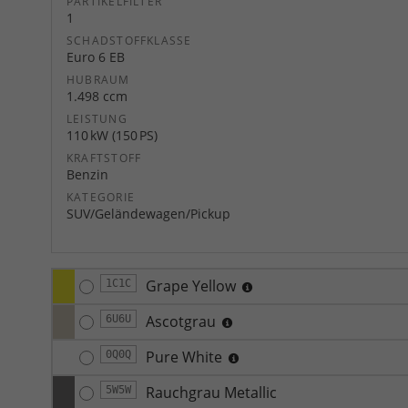
PARTIKELFILTER
1
SCHADSTOFFKLASSE
Euro 6 EB
HUBRAUM
1.498 ccm
LEISTUNG
110 kW (150 PS)
KRAFTSTOFF
Benzin
KATEGORIE
SUV/Geländewagen/Pickup
Grape Yellow
1C1C
Ascotgrau
6U6U
Pure White
0Q0Q
Rauchgrau Metallic
5W5W