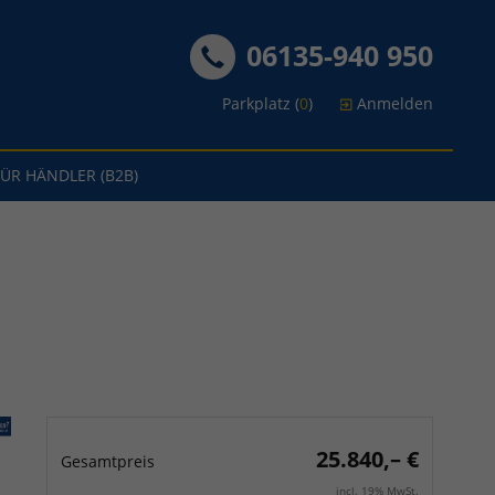
06135-940 950
Parkplatz (
0
)
Anmelden
FÜR HÄNDLER (B2B)
25.840,– €
Gesamtpreis
incl. 19% MwSt.