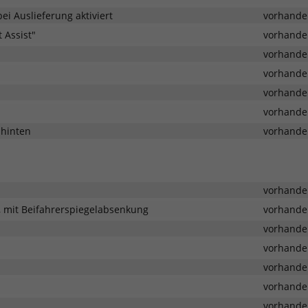
ei Auslieferung aktiviert
vorhande
 Assist"
vorhande
vorhande
vorhande
vorhande
vorhande
 hinten
vorhande
vorhande
r, mit Beifahrerspiegelabsenkung
vorhande
vorhande
vorhande
vorhande
vorhande
vorhande