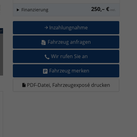
250,– €
Finanzierung
mtl.
Inzahlungnahme
Fahrzeug anfragen
Wir rufen Sie an
Fahrzeug merken
PDF-Datei, Fahrzeugexposé drucken