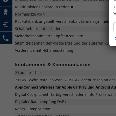
P
k
(für
Multifunktionslenkrad in Leder
DSG:
w
Normalsitze vorn
mit
Schaltwippen)
Rücksitzbank ungeteilt, verschiebbar, Lehne asymmetrisc
Schalthebelknauf in Leder
Sicherheitsoptimierte Kopfstützen vorn
D
Sitzmittelbahnen der Vordersitze und der äußeren Rücksitz
Vordersitze mit Höheneinstellung
Infotainment & Kommunikation
2 Lautsprecher
2 USB-C-Schnittstellen vorn, 2 USB-C-Ladebuchsen an der 
App-Connect Wireless für Apple CarPlay und Android A
Digital Cockpit, mehrfarbig, verschiedene Info-Profile wäh
Digitaler Radioempfang DAB+
Radio "Composition"