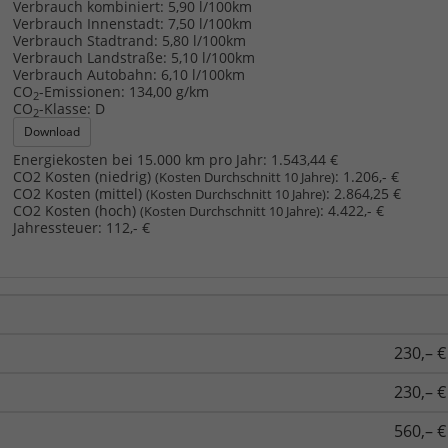
Verbrauch kombiniert:
5,90 l/100km
Verbrauch Innenstadt:
7,50 l/100km
Verbrauch Stadtrand:
5,80 l/100km
Verbrauch Landstraße:
5,10 l/100km
Verbrauch Autobahn:
6,10 l/100km
CO
-Emissionen:
134,00 g/km
2
CO
-Klasse:
D
2
Download
Energiekosten bei 15.000 km pro Jahr:
1.543,44 €
CO2 Kosten (niedrig)
:
1.206,- €
(Kosten Durchschnitt 10 Jahre)
CO2 Kosten (mittel)
:
2.864,25 €
(Kosten Durchschnitt 10 Jahre)
CO2 Kosten (hoch)
:
4.422,- €
(Kosten Durchschnitt 10 Jahre)
Jahressteuer:
112,- €
230,– €
230,– €
560,– €