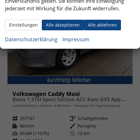
Einverständnis geben. Sie können Ihre Einwilligung
jederzeit mit Wirkung für die Zukunft widerrufen.
Einstellungen
Alle akzeptieren
Alle ablehnen
Datenschutzerklärung
Impressum
Volkswagen Caddy Maxi
Basis 1.5TSI Sport Edition ACC Kam GV5 App AHK Reling
unverbindliche Lieferzeit:
4 Wochen
Fahrzeug mit Tageszulassung
Fahrzeugnr.
357741
Getriebe
Schaltgetriebe
Kraftstoff
Benzin
Außenfarbe
Puregrey
Leistung
85 kW (116 PS)
Kilometerstand
10 km