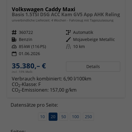
Volkswagen Caddy Maxi
Basis 1.5TSI DSG ACC Kam GV5 App AHK Reling
unverbindliche Lieferzeit:
4 Wochen
Fahrzeug mit Tageszulassung
Fahrzeugnr.
360722
Getriebe
Automatik
Kraftstoff
Benzin
Außenfarbe
Mojavebeige Metallic
Leistung
85 kW (116 PS)
Kilometerstand
10 km
01.06.2026
35.380,– €
Details
incl. 19% MwSt.
Verbrauch kombiniert:
6,90 l/100km
CO
-Klasse:
F
2
CO
-Emissionen:
157,00 g/km
2
Datensätze pro Seite:
10
20
50
100
250
Seiten: