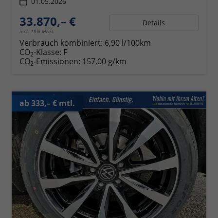
01.05.2026
33.870,– €
Details
incl. 19% MwSt.
Verbrauch kombiniert:
6,90 l/100km
CO
-Klasse:
F
2
CO
-Emissionen:
157,00 g/km
2
ab 333,– € mtl.