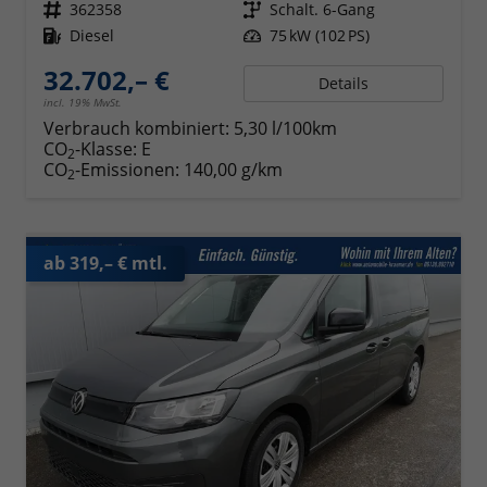
Fahrzeugnr.
362358
Getriebe
Schalt. 6-Gang
Kraftstoff
Diesel
Leistung
75 kW (102 PS)
32.702,– €
Details
incl. 19% MwSt.
Verbrauch kombiniert:
5,30 l/100km
CO
-Klasse:
E
2
CO
-Emissionen:
140,00 g/km
2
ab 319,– € mtl.