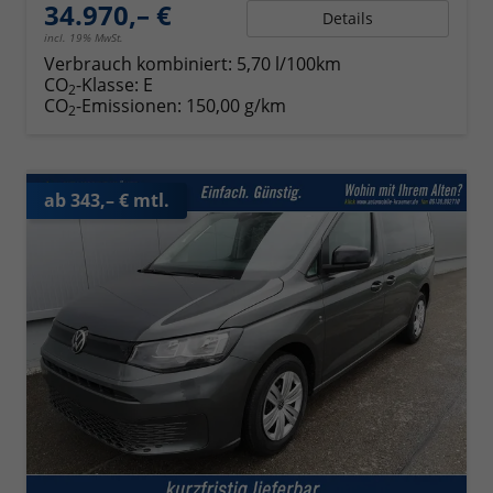
34.970,– €
Details
incl. 19% MwSt.
Verbrauch kombiniert:
5,70 l/100km
CO
-Klasse:
E
2
CO
-Emissionen:
150,00 g/km
2
ab 343,– € mtl.