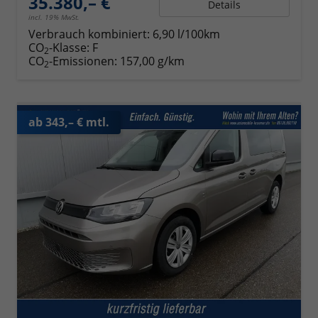
35.380,– €
Details
incl. 19% MwSt.
Verbrauch kombiniert:
6,90 l/100km
CO
-Klasse:
F
2
CO
-Emissionen:
157,00 g/km
2
ab 343,– € mtl.