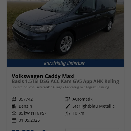
Volkswagen Caddy Maxi
Basis 1.5TSI DSG ACC Kam GV5 App AHK Reling
unverbindliche Lieferzeit:
14 Tage
Fahrzeug mit Tageszulassung
Fahrzeugnr.
357742
Getriebe
Automatik
Kraftstoff
Benzin
Außenfarbe
Starlightblau Metallic
Leistung
85 kW (116 PS)
Kilometerstand
10 km
01.05.2026