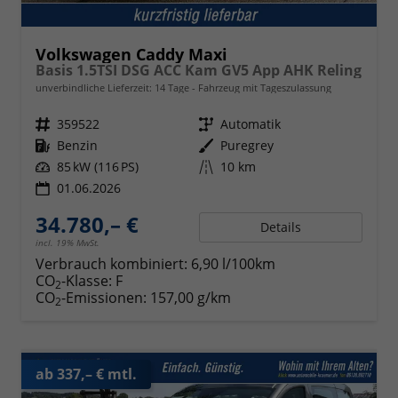
Volkswagen Caddy Maxi
Basis 1.5TSI DSG ACC Kam GV5 App AHK Reling
unverbindliche Lieferzeit:
14 Tage
Fahrzeug mit Tageszulassung
Fahrzeugnr.
359522
Getriebe
Automatik
Kraftstoff
Benzin
Außenfarbe
Puregrey
Leistung
85 kW (116 PS)
Kilometerstand
10 km
01.06.2026
34.780,– €
Details
incl. 19% MwSt.
Verbrauch kombiniert:
6,90 l/100km
CO
-Klasse:
F
2
CO
-Emissionen:
157,00 g/km
2
ab 337,– € mtl.