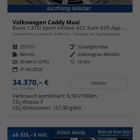
Volkswagen Caddy Maxi
Basis 1.5TSI Sport Edition ACC Kam GV5 App AHK Reling
unverbindliche Lieferzeit:
4 Wochen
Fahrzeug mit Tageszulassung
Fahrzeugnr.
357737
Getriebe
Schaltgetriebe
Kraftstoff
Benzin
Außenfarbe
Indiumgrau Metallic
Leistung
85 kW (116 PS)
Kilometerstand
10 km
01.06.2026
34.370,– €
Details
incl. 19% MwSt.
Verbrauch kombiniert:
6,90 l/100km
CO
-Klasse:
F
2
CO
-Emissionen:
157,00 g/km
2
ab 333,– € mtl.