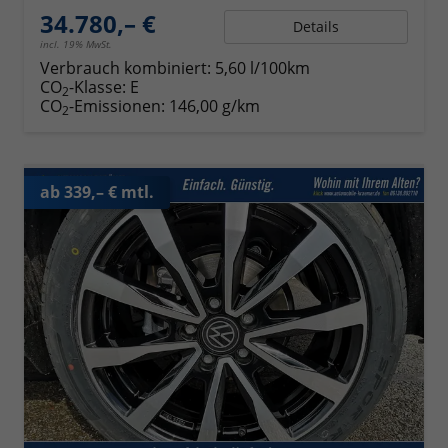
34.780,– €
Details
incl. 19% MwSt.
Verbrauch kombiniert:
5,60 l/100km
CO
-Klasse:
E
2
CO
-Emissionen:
146,00 g/km
2
ab 339,– € mtl.