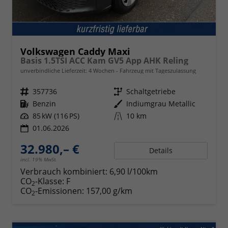
Volkswagen Caddy Maxi
Basis 1.5TSI ACC Kam GV5 App AHK Reling
unverbindliche Lieferzeit:
4 Wochen
Fahrzeug mit Tageszulassung
Fahrzeugnr.
357736
Getriebe
Schaltgetriebe
Kraftstoff
Benzin
Außenfarbe
Indiumgrau Metallic
Leistung
85 kW (116 PS)
Kilometerstand
10 km
01.06.2026
32.980,– €
Details
incl. 19% MwSt.
Verbrauch kombiniert:
6,90 l/100km
CO
-Klasse:
F
2
CO
-Emissionen:
157,00 g/km
2