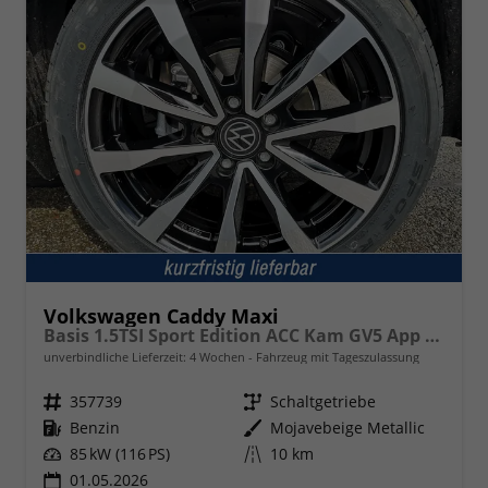
Volkswagen Caddy Maxi
Basis 1.5TSI Sport Edition ACC Kam GV5 App AHK Reling
unverbindliche Lieferzeit:
4 Wochen
Fahrzeug mit Tageszulassung
Fahrzeugnr.
357739
Getriebe
Schaltgetriebe
Kraftstoff
Benzin
Außenfarbe
Mojavebeige Metallic
Leistung
85 kW (116 PS)
Kilometerstand
10 km
01.05.2026