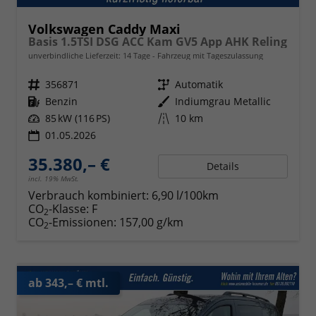
Volkswagen Caddy Maxi
Basis 1.5TSI DSG ACC Kam GV5 App AHK Reling
unverbindliche Lieferzeit:
14 Tage
Fahrzeug mit Tageszulassung
Fahrzeugnr.
356871
Getriebe
Automatik
Kraftstoff
Benzin
Außenfarbe
Indiumgrau Metallic
Leistung
85 kW (116 PS)
Kilometerstand
10 km
01.05.2026
35.380,– €
Details
incl. 19% MwSt.
Verbrauch kombiniert:
6,90 l/100km
CO
-Klasse:
F
2
CO
-Emissionen:
157,00 g/km
2
ab 343,– € mtl.