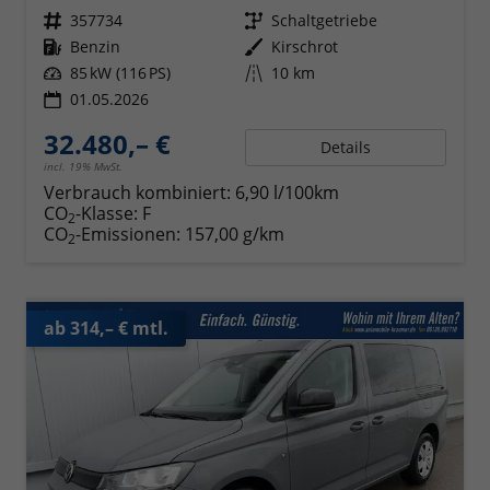
Fahrzeugnr.
357734
Getriebe
Schaltgetriebe
Kraftstoff
Benzin
Außenfarbe
Kirschrot
Leistung
85 kW (116 PS)
Kilometerstand
10 km
01.05.2026
32.480,– €
Details
incl. 19% MwSt.
Verbrauch kombiniert:
6,90 l/100km
CO
-Klasse:
F
2
CO
-Emissionen:
157,00 g/km
2
ab 314,– € mtl.