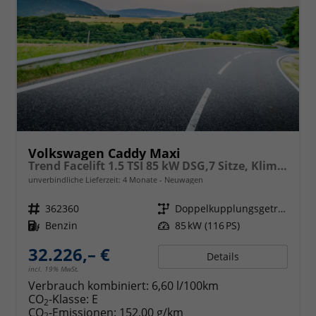
Volkswagen Caddy Maxi
Trend Facelift 1.5 TSI 85 kW DSG,7 Sitze, Klimautomatik, Zuziehhilfe für Schiebetüren u. Heckklppe, App Connevt, Digital Cockpit PRO, PDC v+h, Full Assistenzsysteme, Radio, Navigationsvorbereitung
unverbindliche Lieferzeit:
4 Monate
Neuwagen
Fahrzeugnr.
362360
Getriebe
Doppelkupplungsgetriebe (DSG)
Kraftstoff
Benzin
Leistung
85 kW (116 PS)
32.226,– €
Details
incl. 19% MwSt.
Verbrauch kombiniert:
6,60 l/100km
CO
-Klasse:
E
2
CO
-Emissionen:
152,00 g/km
2