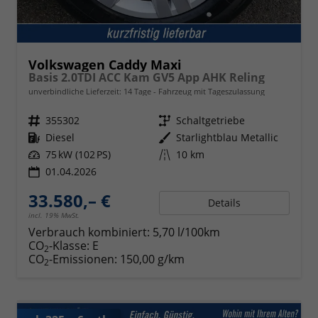
Volkswagen Caddy Maxi
Basis 2.0TDI ACC Kam GV5 App AHK Reling
unverbindliche Lieferzeit:
14 Tage
Fahrzeug mit Tageszulassung
Fahrzeugnr.
355302
Getriebe
Schaltgetriebe
Kraftstoff
Diesel
Außenfarbe
Starlightblau Metallic
Leistung
75 kW (102 PS)
Kilometerstand
10 km
01.04.2026
33.580,– €
Details
incl. 19% MwSt.
Verbrauch kombiniert:
5,70 l/100km
CO
-Klasse:
E
2
CO
-Emissionen:
150,00 g/km
2