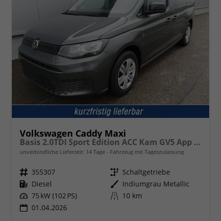
Volkswagen Caddy Maxi
Basis 2.0TDI Sport Edition ACC Kam GV5 App AHK Reling
unverbindliche Lieferzeit:
14 Tage
Fahrzeug mit Tageszulassung
Fahrzeugnr.
355307
Getriebe
Schaltgetriebe
Kraftstoff
Diesel
Außenfarbe
Indiumgrau Metallic
Leistung
75 kW (102 PS)
Kilometerstand
10 km
01.04.2026