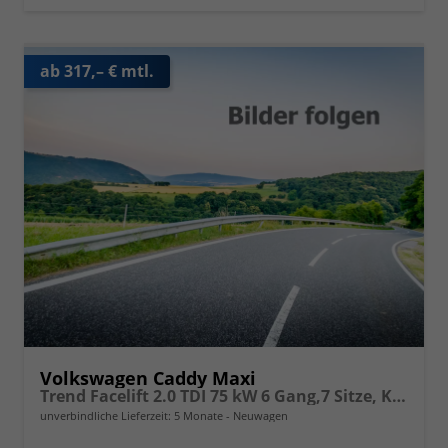
ab 317,– € mtl.
Volkswagen Caddy Maxi
Trend Facelift 2.0 TDI 75 kW 6 Gang,7 Sitze, Klimautomatik, Zuziehhilfe für Schiebetüren u. Heckklppe, App Connevt, Digital Cockpit PRO, PDC v+h, Full Assistenzsysteme, Radio, Navigationsvorbereitung
unverbindliche Lieferzeit:
5 Monate
Neuwagen