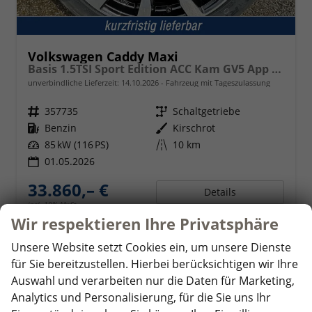
Volkswagen Caddy Maxi
Basis 1.5TSI Sport Edition ACC Kam GV5 App AHK Reling
unverbindliche Lieferzeit:
14.10.2026
Fahrzeug mit Tageszulassung
Fahrzeugnr.
357735
Getriebe
Schaltgetriebe
Kraftstoff
Benzin
Außenfarbe
Kirschrot
Leistung
85 kW (116 PS)
Kilometerstand
10 km
01.05.2026
33.860,– €
Details
incl. 19% MwSt.
Wir respektieren Ihre Privatsphäre
Verbrauch kombiniert:
6,90 l/100km
CO
-Klasse:
F
2
Unsere Website setzt Cookies ein, um unsere Dienste
CO
-Emissionen:
157,00 g/km
2
für Sie bereitzustellen. Hierbei berücksichtigen wir Ihre
Auswahl und verarbeiten nur die Daten für Marketing,
Analytics und Personalisierung, für die Sie uns Ihr
ab 328,– € mtl.