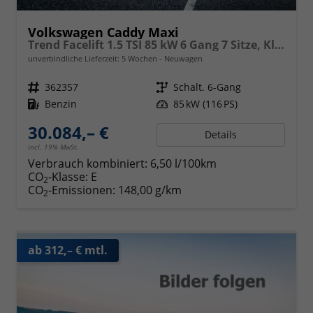
Volkswagen Caddy Maxi
Trend Facelift 1.5 TSI 85 kW 6 Gang 7 Sitze, Klimautomatik, Zuziehhilfe für Schiebetüren u. Heckklppe, App Connevt, Digital Cockpit PRO, PDC v+h, Full Assistenzsysteme, Radio, Navigationsvorbereitung
unverbindliche Lieferzeit:
5 Wochen
Neuwagen
Fahrzeugnr.
362357
Getriebe
Schalt. 6-Gang
Kraftstoff
Benzin
Leistung
85 kW (116 PS)
30.084,– €
Details
incl. 19% MwSt.
Verbrauch kombiniert:
6,50 l/100km
CO
-Klasse:
E
2
CO
-Emissionen:
148,00 g/km
2
ab 312,– € mtl.