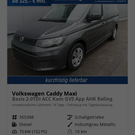
ab 325,– € mtl.
Volkswagen Caddy Maxi
Basis 2.0TDI ACC Kam GV5 App AHK Reling
unverbindliche Lieferzeit:
14 Tage
Fahrzeug mit Tageszulassung
Fahrzeugnr.
355308
Getriebe
Schaltgetriebe
Kraftstoff
Diesel
Außenfarbe
Indiumgrau Metallic
Leistung
75 kW (102 PS)
Kilometerstand
10 km