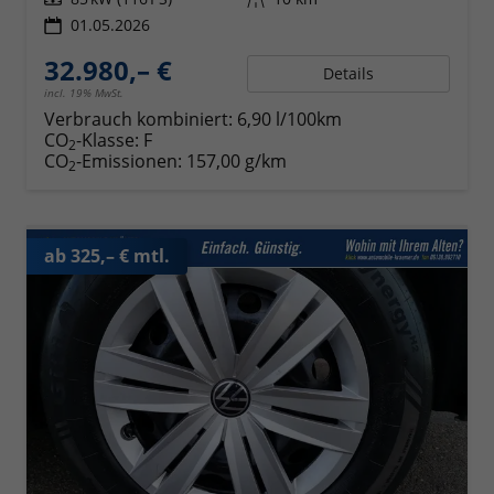
01.05.2026
32.980,– €
Details
incl. 19% MwSt.
Verbrauch kombiniert:
6,90 l/100km
CO
-Klasse:
F
2
CO
-Emissionen:
157,00 g/km
2
ab 325,– € mtl.