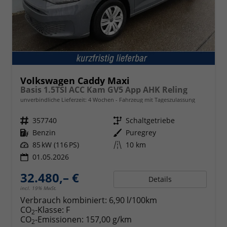
Volkswagen Caddy Maxi
Basis 1.5TSI ACC Kam GV5 App AHK Reling
unverbindliche Lieferzeit:
4 Wochen
Fahrzeug mit Tageszulassung
Fahrzeugnr.
357740
Getriebe
Schaltgetriebe
Kraftstoff
Benzin
Außenfarbe
Puregrey
Leistung
85 kW (116 PS)
Kilometerstand
10 km
01.05.2026
32.480,– €
Details
incl. 19% MwSt.
Verbrauch kombiniert:
6,90 l/100km
CO
-Klasse:
F
2
CO
-Emissionen:
157,00 g/km
2