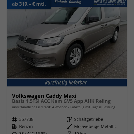
ab 319,– € mtl.
Volkswagen Caddy Maxi
Basis 1.5TSI ACC Kam GV5 App AHK Reling
unverbindliche Lieferzeit:
4 Wochen
Fahrzeug mit Tageszulassung
Fahrzeugnr.
357738
Getriebe
Schaltgetriebe
Kraftstoff
Benzin
Außenfarbe
Mojavebeige Metallic
Leistung
85 kW (116 PS)
Kilometerstand
10 km