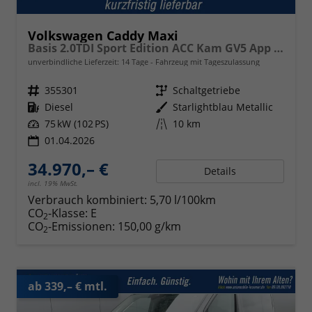
Volkswagen Caddy Maxi
Basis 2.0TDI Sport Edition ACC Kam GV5 App AHK Reling
unverbindliche Lieferzeit:
14 Tage
Fahrzeug mit Tageszulassung
Fahrzeugnr.
355301
Getriebe
Schaltgetriebe
Kraftstoff
Diesel
Außenfarbe
Starlightblau Metallic
Leistung
75 kW (102 PS)
Kilometerstand
10 km
01.04.2026
34.970,– €
Details
incl. 19% MwSt.
Verbrauch kombiniert:
5,70 l/100km
CO
-Klasse:
E
2
CO
-Emissionen:
150,00 g/km
2
ab 339,– € mtl.