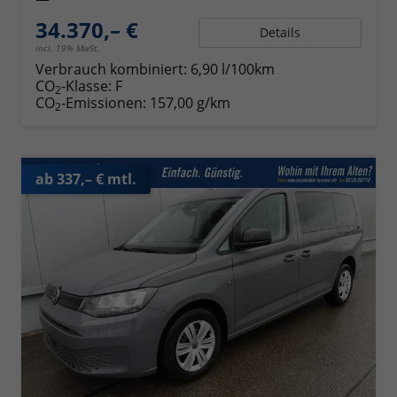
34.370,– €
Details
incl. 19% MwSt.
Verbrauch kombiniert:
6,90 l/100km
CO
-Klasse:
F
2
CO
-Emissionen:
157,00 g/km
2
ab 337,– € mtl.