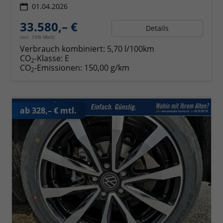
01.04.2026
33.580,– €
Details
incl. 19% MwSt.
Verbrauch kombiniert:
5,70 l/100km
CO
-Klasse:
E
2
CO
-Emissionen:
150,00 g/km
2
ab 328,– € mtl.