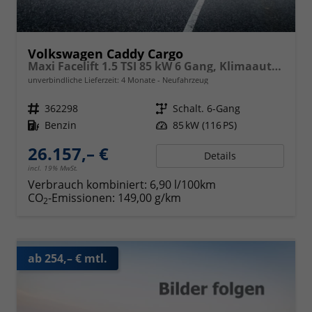
Volkswagen Caddy Cargo
Maxi Facelift 1.5 TSI 85 kW 6 Gang, Klimaautomatik, Radio mit Navigationsvorbereitung, App Connect Wireless, AHK Vorbereitung, Assistenzsysteme, PDC v+h, GRA, Light Assist, Außenspiegel elektr. kllappar
unverbindliche Lieferzeit:
4 Monate
Neufahrzeug
Fahrzeugnr.
362298
Getriebe
Schalt. 6-Gang
Kraftstoff
Benzin
Leistung
85 kW (116 PS)
26.157,– €
Details
incl. 19% MwSt.
Verbrauch kombiniert:
6,90 l/100km
CO
-Emissionen:
149,00 g/km
2
ab 254,– € mtl.