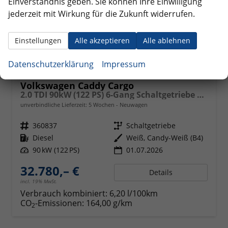
Einverständnis geben. Sie können Ihre Einwilligung
jederzeit mit Wirkung für die Zukunft widerrufen.
Einstellungen
Alle akzeptieren
Alle ablehnen
Datenschutzerklärung
Impressum
Volkswagen Caddy Cargo
2.0 TDI 90kW (122 PS) 6-Gang Schaltgetriebe 4MOTION
unverbindliche Lieferzeit:
5 Wochen
Neuwagen
Fahrzeugnr.
360837
Getriebe
Schaltgetriebe
Kraftstoff
Diesel
Außenfarbe
Weiß, Candy-Weiß (B4)
Leistung
90 kW (122 PS)
01.07.2026
32.780,– €
Details
incl. 19% MwSt.
Verbrauch kombiniert:
6,20 l/100km
CO
-Emissionen:
164,00 g/km
2