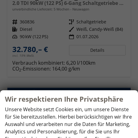
2.0 TDI 90kW (122 PS) 6-Gang Schaltgetriebe 4MOTION
unverbindliche Lieferzeit:
5 Wochen
Neuwagen
Fahrzeugnr.
360836
Getriebe
Schaltgetriebe
Kraftstoff
Diesel
Außenfarbe
Weiß, Candy-Weiß (B4)
Leistung
90 kW (122 PS)
01.07.2026
32.780,– €
Details
incl. 19% MwSt.
Verbrauch kombiniert:
6,20 l/100km
CO
-Emissionen:
164,00 g/km
2
ab 317,– € mtl.
Wir respektieren Ihre Privatsphäre
Unsere Website setzt Cookies ein, um unsere Dienste
für Sie bereitzustellen. Hierbei berücksichtigen wir Ihre
Auswahl und verarbeiten nur die Daten für Marketing,
Analytics und Personalisierung, für die Sie uns Ihr