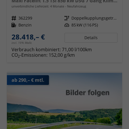
Maxi Facelift 1.5 TSI 85b kW DSG 7 Gang Klimaautomatik, Radio mit Navigationsvorbereitung, App Connect Wireless, AHK Vorbereitung, Assistenzsysteme, PDC v+h, GRA, Light Assist, Außenspiegel elektr. kllappar
unverbindliche Lieferzeit:
4 Monate
Neufahrzeug
Fahrzeugnr.
362299
Getriebe
Doppelkupplungsgetriebe (DSG)
Kraftstoff
Benzin
Leistung
85 kW (116 PS)
28.418,– €
Details
incl. 19% MwSt.
Verbrauch kombiniert:
71,00 l/100km
CO
-Emissionen:
152,00 g/km
2
ab 290,– € mtl.