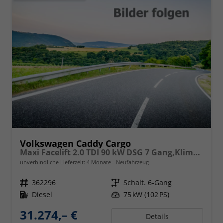
Volkswagen Caddy Cargo
Maxi Facelift 2.0 TDI 90 kW DSG 7 Gang,Klimaautomatik, Radio mit Navigationsvorbereitung, App Connect Wireless, AHK Vorbereitung, Assistenzsysteme, PDC v+h, GRA, Light Assist, Außenspiegel elektr. kllappar
unverbindliche Lieferzeit:
4 Monate
Neufahrzeug
Fahrzeugnr.
362296
Getriebe
Schalt. 6-Gang
Kraftstoff
Diesel
Leistung
75 kW (102 PS)
31.274,– €
Details