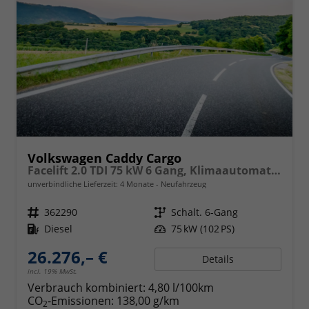
Volkswagen Caddy Cargo
Facelift 2.0 TDI 75 kW 6 Gang, Klimaautomatik, Radio mit Navigationsvorbereitung, App Connect Wireless, AHK Vorbereitung, Assistenzsysteme, PDC v+h, GRA, Light Assist, Außenspiegel elektr. kllappar
unverbindliche Lieferzeit:
4 Monate
Neufahrzeug
Fahrzeugnr.
362290
Getriebe
Schalt. 6-Gang
Kraftstoff
Diesel
Leistung
75 kW (102 PS)
26.276,– €
Details
incl. 19% MwSt.
Verbrauch kombiniert:
4,80 l/100km
CO
-Emissionen:
138,00 g/km
2