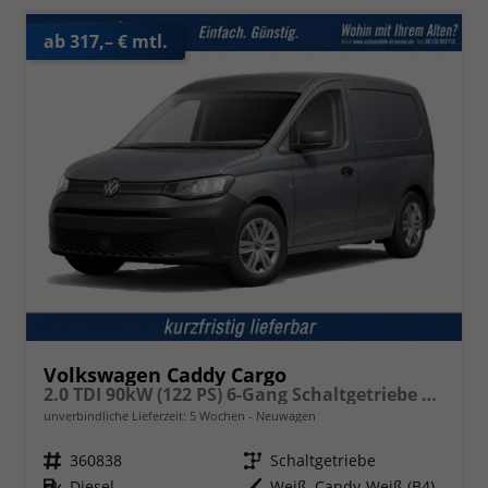
ab 317,– € mtl.
Volkswagen Caddy Cargo
2.0 TDI 90kW (122 PS) 6-Gang Schaltgetriebe 4MOTION
unverbindliche Lieferzeit:
5 Wochen
Neuwagen
Fahrzeugnr.
360838
Getriebe
Schaltgetriebe
Kraftstoff
Diesel
Außenfarbe
Weiß, Candy-Weiß (B4)