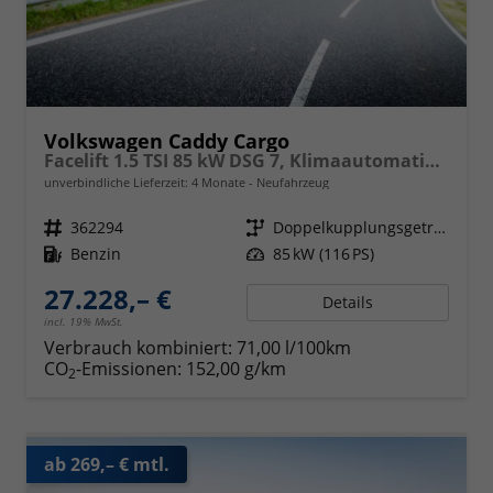
Volkswagen Caddy Cargo
Facelift 1.5 TSI 85 kW DSG 7, Klimaautomatik, Radio mit Navigationsvorbereitung, App Connect Wireless, AHK Vorbereitung, Assistenzsysteme, PDC v+h, GRA, Light Assist, Außenspiegel elektr. kllappar
unverbindliche Lieferzeit:
4 Monate
Neufahrzeug
Fahrzeugnr.
362294
Getriebe
Doppelkupplungsgetriebe (DSG)
Kraftstoff
Benzin
Leistung
85 kW (116 PS)
27.228,– €
Details
incl. 19% MwSt.
Verbrauch kombiniert:
71,00 l/100km
CO
-Emissionen:
152,00 g/km
2
ab 269,– € mtl.