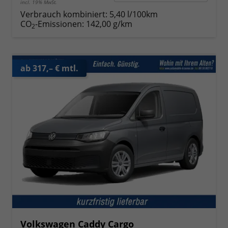
incl. 19% MwSt.
Verbrauch kombiniert:
5,40 l/100km
CO
-Emissionen:
142,00 g/km
2
ab 317,– € mtl.
Volkswagen Caddy Cargo