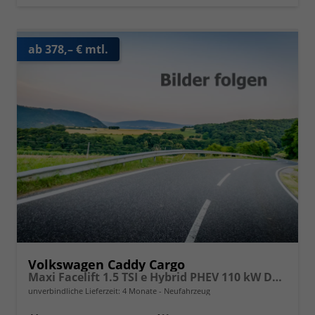
ab 378,– € mtl.
Volkswagen Caddy Cargo
Maxi Facelift 1.5 TSI e Hybrid PHEV 110 kW DSG 6, Klimaautomatik, Radio mit Navigationsvorbereitung, App Connect Wireless, AHK Vorbereitung, Assistenzsysteme, PDC v+h, GRA, Light Assist, Außenspiegel elektr. kllappar ,Klimaautomatik, Navigationsvorbereitun
unverbindliche Lieferzeit:
4 Monate
Neufahrzeug