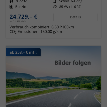
Fahrzeugnr.
362292
Getriebe
Schalt. 6-Gang
Kraftstoff
Benzin
Leistung
85 kW (116 PS)
24.729,– €
Details
incl. 19% MwSt.
Verbrauch kombiniert:
6,60 l/100km
CO
-Emissionen:
150,00 g/km
2
ab 253,– € mtl.