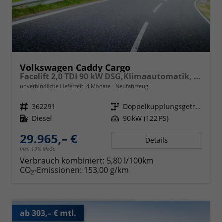
Volkswagen Caddy Cargo
Facelift 2,0 TDI 90 kW DSG,Klimaautomatik, Radio mit Navigationsvorbereitung, App Connect Wireless, AHK Vorbereitung, Assistenzsysteme, PDC v+h, GRA, Light Assist, Außenspiegel elektr. kllappar
unverbindliche Lieferzeit:
4 Monate
Neufahrzeug
Fahrzeugnr.
362291
Getriebe
Doppelkupplungsgetriebe (DSG)
Kraftstoff
Diesel
Leistung
90 kW (122 PS)
29.965,– €
Details
incl. 19% MwSt.
Verbrauch kombiniert:
5,80 l/100km
CO
-Emissionen:
153,00 g/km
2
ab 303,– € mtl.