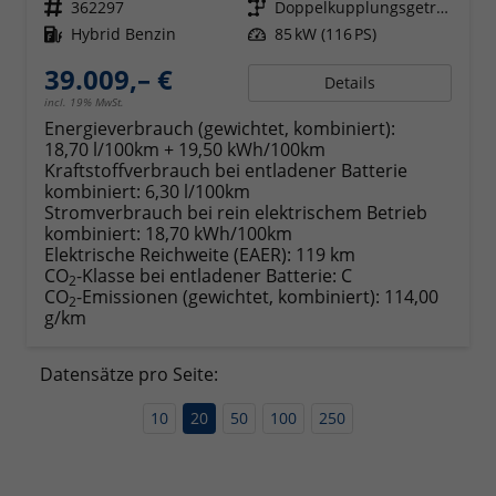
Fahrzeugnr.
362297
Getriebe
Doppelkupplungsgetriebe (DSG)
Kraftstoff
Hybrid Benzin
Leistung
85 kW (116 PS)
39.009,– €
Details
incl. 19% MwSt.
Energieverbrauch (gewichtet, kombiniert):
18,70 l/100km + 19,50 kWh/100km
Kraftstoffverbrauch bei entladener Batterie
kombiniert:
6,30 l/100km
Stromverbrauch bei rein elektrischem Betrieb
kombiniert:
18,70 kWh/100km
Elektrische Reichweite (EAER):
119 km
CO
-Klasse bei entladener Batterie:
C
2
CO
-Emissionen (gewichtet, kombiniert):
114,00
2
g/km
Datensätze pro Seite:
10
20
50
100
250