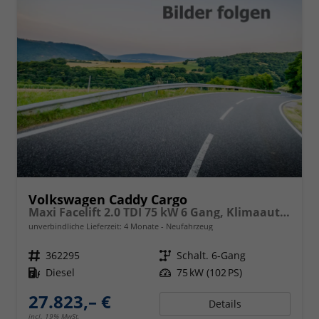
Volkswagen Caddy Cargo
Maxi Facelift 2.0 TDI 75 kW 6 Gang, Klimaautomatik, Radio mit Navigationsvorbereitung, App Connect Wireless, AHK Vorbereitung, Assistenzsysteme, PDC v+h, GRA, Light Assist, Außenspiegel elektr. kllappar
unverbindliche Lieferzeit:
4 Monate
Neufahrzeug
Fahrzeugnr.
362295
Getriebe
Schalt. 6-Gang
Kraftstoff
Diesel
Leistung
75 kW (102 PS)
27.823,– €
Details
incl. 19% MwSt.