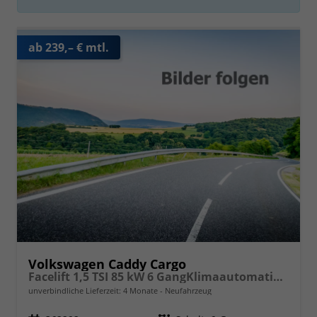
ab 239,– € mtl.
Volkswagen Caddy Cargo
Facelift 1,5 TSI 85 kW 6 GangKlimaautomatik, Radio mit Navigationsvorbereitung, App Connect Wireless, AHK Vorbereitung, Assistenzsysteme, PDC v+h, GRA, Light Assist, Außenspiegel elektr. kllappar
unverbindliche Lieferzeit:
4 Monate
Neufahrzeug