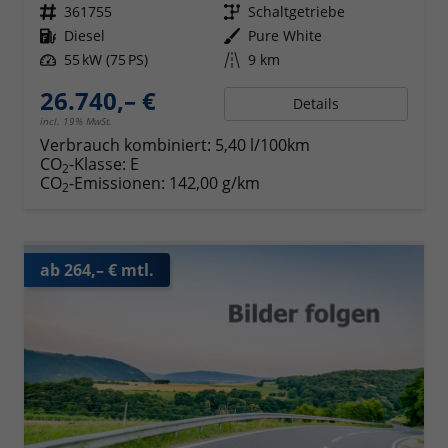
Fahrzeugnr.
361755
Getriebe
Schaltgetriebe
Kraftstoff
Diesel
Außenfarbe
Pure White
Leistung
55 kW (75 PS)
Kilometerstand
9 km
26.740,– €
Details
incl. 19% MwSt.
Verbrauch kombiniert:
5,40 l/100km
CO
-Klasse:
E
2
CO
-Emissionen:
142,00 g/km
2
ab 264,– € mtl.