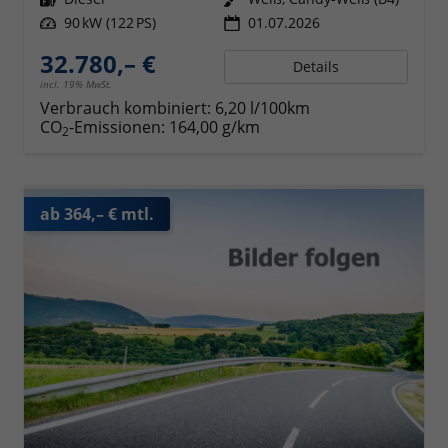
Leistung
90 kW (122 PS)
01.07.2026
32.780,– €
Details
incl. 19% MwSt.
Verbrauch kombiniert:
6,20 l/100km
CO
-Emissionen:
164,00 g/km
2
ab 364,– € mtl.