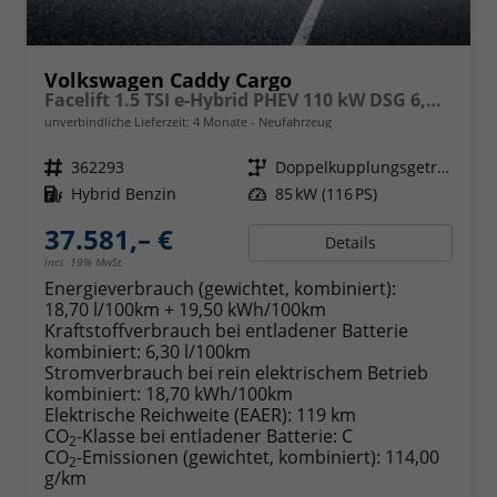
Volkswagen Caddy Cargo
Facelift 1.5 TSI e-Hybrid PHEV 110 kW DSG 6,Klimaautomatik, Radio mit Navigationsvorbereitung, App Connect Wireless, AHK Vorbereitung, Assistenzsysteme, PDC v+h, GRA, Light Assist, Außenspiegel elektr. kllappar
unverbindliche Lieferzeit:
4 Monate
Neufahrzeug
Fahrzeugnr.
362293
Getriebe
Doppelkupplungsgetriebe (DSG)
Kraftstoff
Hybrid Benzin
Leistung
85 kW (116 PS)
37.581,– €
Details
incl. 19% MwSt.
Energieverbrauch (gewichtet, kombiniert):
18,70 l/100km + 19,50 kWh/100km
Kraftstoffverbrauch bei entladener Batterie
kombiniert:
6,30 l/100km
Stromverbrauch bei rein elektrischem Betrieb
kombiniert:
18,70 kWh/100km
Elektrische Reichweite (EAER):
119 km
CO
-Klasse bei entladener Batterie:
C
2
CO
-Emissionen (gewichtet, kombiniert):
114,00
2
g/km