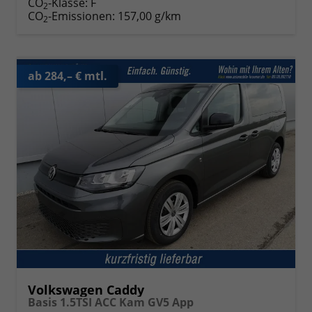
CO
-Klasse:
F
2
CO
-Emissionen:
157,00 g/km
2
ab 284,– € mtl.
Volkswagen Caddy
Basis 1.5TSI ACC Kam GV5 App