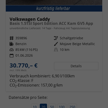
Volkswagen Caddy
Basis 1.5TSI Sport Edition ACC Kam GV5 App
unverbindliche Lieferzeit:
14 Tage
Fahrzeug mit Tageszulassung
Fahrzeugnr.
359896
Getriebe
Schaltgetriebe
Kraftstoff
Benzin
Außenfarbe
Mojave Beige Metallic
Leistung
85 kW (116 PS)
Kilometerstand
10 km
01.06.2026
30.770,– €
Details
incl. 19% MwSt.
Verbrauch kombiniert:
6,90 l/100km
CO
-Klasse:
F
2
CO
-Emissionen:
157,00 g/km
2
Datensätze pro Seite:
10
20
50
100
250