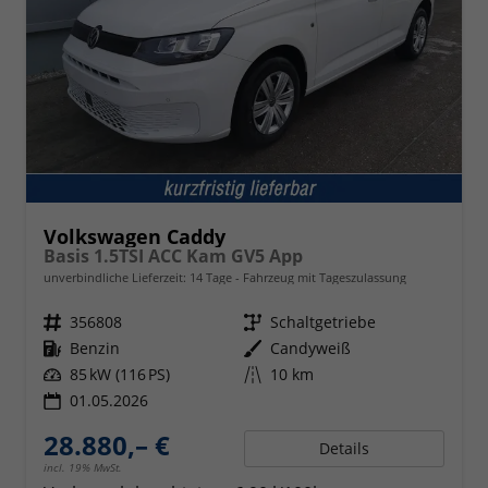
Volkswagen Caddy
Basis 1.5TSI ACC Kam GV5 App
unverbindliche Lieferzeit:
14 Tage
Fahrzeug mit Tageszulassung
Fahrzeugnr.
356808
Getriebe
Schaltgetriebe
Kraftstoff
Benzin
Außenfarbe
Candyweiß
Leistung
85 kW (116 PS)
Kilometerstand
10 km
01.05.2026
28.880,– €
Details
incl. 19% MwSt.