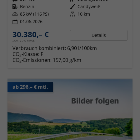
Kraftstoff
Benzin
Außenfarbe
Candyweiß
Leistung
85 kW (116 PS)
Kilometerstand
10 km
01.06.2026
30.380,– €
Details
incl. 19% MwSt.
Verbrauch kombiniert:
6,90 l/100km
CO
-Klasse:
F
2
CO
-Emissionen:
157,00 g/km
2
ab 296,– € mtl.