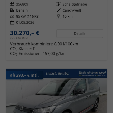
Fahrzeugnr.
356809
Getriebe
Schaltgetriebe
Kraftstoff
Benzin
Außenfarbe
Candyweiß
Leistung
85 kW (116 PS)
Kilometerstand
10 km
01.05.2026
30.270,– €
Details
incl. 19% MwSt.
Verbrauch kombiniert:
6,90 l/100km
CO
-Klasse:
F
2
CO
-Emissionen:
157,00 g/km
2
ab 293,– € mtl.