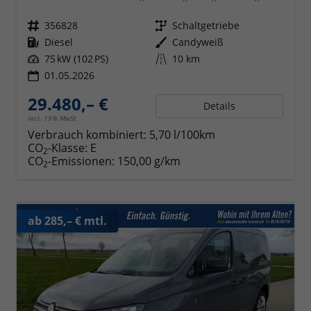
Fahrzeugnr.
356828
Getriebe
Schaltgetriebe
Kraftstoff
Diesel
Außenfarbe
Candyweiß
Leistung
75 kW (102 PS)
Kilometerstand
10 km
01.05.2026
29.480,– €
Details
incl. 19% MwSt.
Verbrauch kombiniert:
5,70 l/100km
CO
-Klasse:
E
2
CO
-Emissionen:
150,00 g/km
2
ab 285,– € mtl.