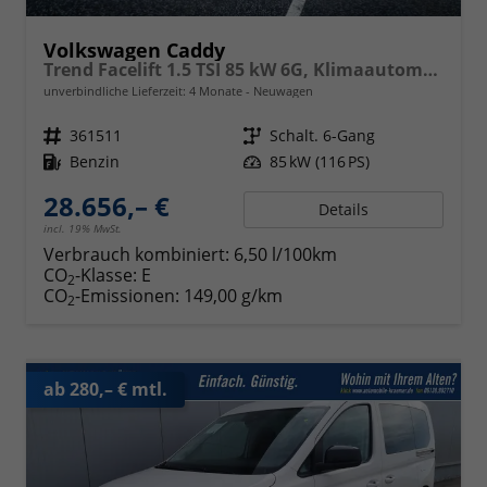
Volkswagen Caddy
Trend Facelift 1.5 TSI 85 kW 6G, Klimaautomatik, 5 Sitze, Zuziehhilfe Schiebetüren + Heckklappe, PDC v+h, ACC, Side Assist Blind Spot, Ausparkhilfe, Ausstiegswarner, Digital Cockpit PRO, Radioanlage Navigationsvorbereituing,, Mittearmlehne verstellbar
unverbindliche Lieferzeit:
4 Monate
Neuwagen
Fahrzeugnr.
361511
Getriebe
Schalt. 6-Gang
Kraftstoff
Benzin
Leistung
85 kW (116 PS)
28.656,– €
Details
incl. 19% MwSt.
Verbrauch kombiniert:
6,50 l/100km
CO
-Klasse:
E
2
CO
-Emissionen:
149,00 g/km
2
ab 280,– € mtl.