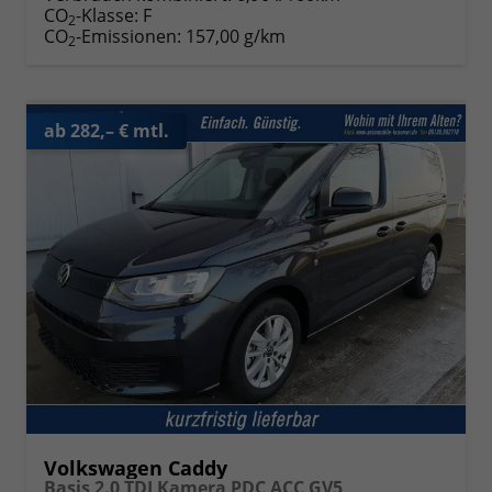
CO
-Klasse:
F
2
CO
-Emissionen:
157,00 g/km
2
ab 282,– € mtl.
Volkswagen Caddy
Basis 2.0 TDI Kamera PDC ACC GV5