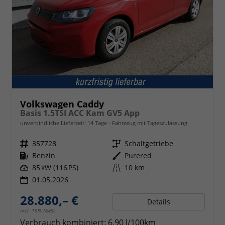
Volkswagen Caddy
Basis 1.5TSI ACC Kam GV5 App
unverbindliche Lieferzeit:
14 Tage
Fahrzeug mit Tageszulassung
Fahrzeugnr.
357728
Getriebe
Schaltgetriebe
Kraftstoff
Benzin
Außenfarbe
Purered
Leistung
85 kW (116 PS)
Kilometerstand
10 km
01.05.2026
28.880,– €
Details
incl. 19% MwSt.
Verbrauch kombiniert:
6,90 l/100km