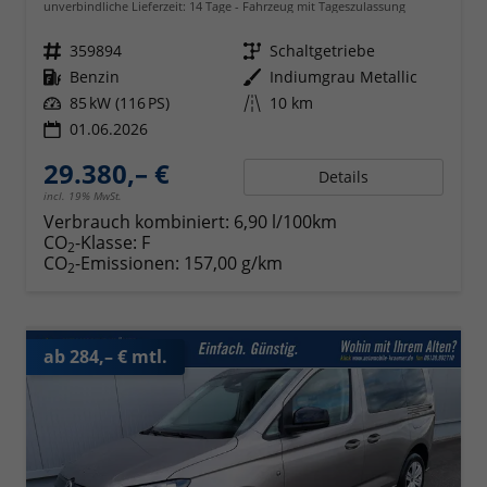
unverbindliche Lieferzeit:
14 Tage
Fahrzeug mit Tageszulassung
Fahrzeugnr.
359894
Getriebe
Schaltgetriebe
Kraftstoff
Benzin
Außenfarbe
Indiumgrau Metallic
Leistung
85 kW (116 PS)
Kilometerstand
10 km
01.06.2026
29.380,– €
Details
incl. 19% MwSt.
Verbrauch kombiniert:
6,90 l/100km
CO
-Klasse:
F
2
CO
-Emissionen:
157,00 g/km
2
ab 284,– € mtl.