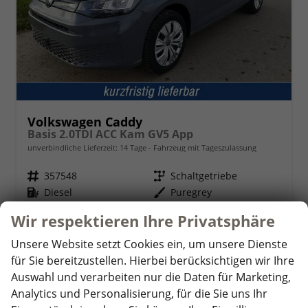
Volkswagen Caddy
Basis 2.0TDI ACC Kam GV5 App
unverbindliche Lieferzeit:
14 Tage
Fahrzeug mit Tageszulassung
Fahrzeugnr.
357548
Getriebe
Schaltgetriebe
Kraftstoff
Diesel
Außenfarbe
Puregrey
Leistung
75 kW (102 PS)
Kilometerstand
10 km
Wir respektieren Ihre Privatsphäre
01.05.2026
Unsere Website setzt Cookies ein, um unsere Dienste
29.480,– €
Details
für Sie bereitzustellen. Hierbei berücksichtigen wir Ihre
incl. 19% MwSt.
Auswahl und verarbeiten nur die Daten für Marketing,
Verbrauch kombiniert:
5,70 l/100km
Analytics und Personalisierung, für die Sie uns Ihr
CO
-Klasse:
E
2