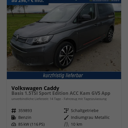
ab 298,– € mtl.
Volkswagen Caddy
Basis 1.5TSI Sport Edition ACC Kam GV5 App
unverbindliche Lieferzeit:
14 Tage
Fahrzeug mit Tageszulassung
Fahrzeugnr.
359893
Getriebe
Schaltgetriebe
Kraftstoff
Benzin
Außenfarbe
Indiumgrau Metallic
Leistung
85 kW (116 PS)
Kilometerstand
10 km