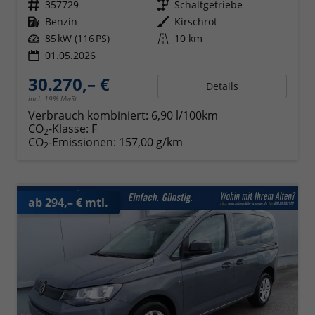
Fahrzeugnr.
357729
Getriebe
Schaltgetriebe
Kraftstoff
Benzin
Außenfarbe
Kirschrot
Leistung
85 kW (116 PS)
Kilometerstand
10 km
01.05.2026
30.270,– €
Details
incl. 19% MwSt.
Verbrauch kombiniert:
6,90 l/100km
CO
-Klasse:
F
2
CO
-Emissionen:
157,00 g/km
2
ab 294,– € mtl.