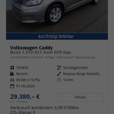
Volkswagen Caddy
Basis 1.5TSI ACC Kam GV5 App
unverbindliche Lieferzeit:
14 Tage
Fahrzeug mit Tageszulassung
Fahrzeugnr.
359895
Getriebe
Schaltgetriebe
Kraftstoff
Benzin
Außenfarbe
Mojave Beige Metallic
Leistung
85 kW (116 PS)
Kilometerstand
10 km
01.06.2026
29.380,– €
Details
incl. 19% MwSt.
Verbrauch kombiniert:
6,90 l/100km
CO
-Klasse:
F
2