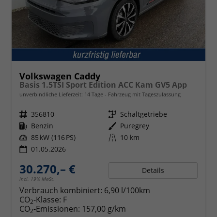
Volkswagen Caddy
Basis 1.5TSI Sport Edition ACC Kam GV5 App
unverbindliche Lieferzeit:
14 Tage
Fahrzeug mit Tageszulassung
Fahrzeugnr.
356810
Getriebe
Schaltgetriebe
Kraftstoff
Benzin
Außenfarbe
Puregrey
Leistung
85 kW (116 PS)
Kilometerstand
10 km
01.05.2026
30.270,– €
Details
incl. 19% MwSt.
Verbrauch kombiniert:
6,90 l/100km
CO
-Klasse:
F
2
CO
-Emissionen:
157,00 g/km
2