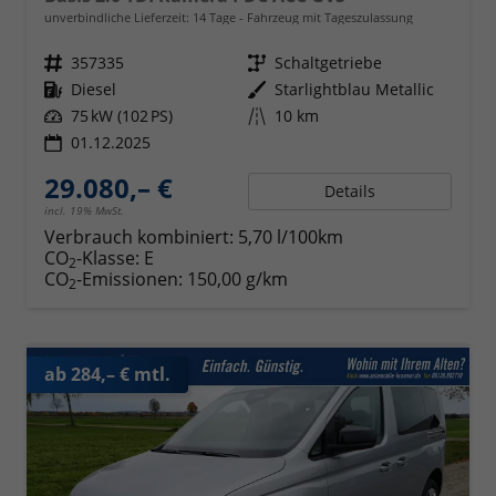
unverbindliche Lieferzeit:
14 Tage
Fahrzeug mit Tageszulassung
Fahrzeugnr.
357335
Getriebe
Schaltgetriebe
Kraftstoff
Diesel
Außenfarbe
Starlightblau Metallic
Leistung
75 kW (102 PS)
Kilometerstand
10 km
01.12.2025
29.080,– €
Details
incl. 19% MwSt.
Verbrauch kombiniert:
5,70 l/100km
CO
-Klasse:
E
2
CO
-Emissionen:
150,00 g/km
2
ab 284,– € mtl.