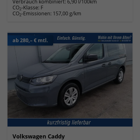
Verbrauch kombiniert:
6,90 l/100km
CO
-Klasse:
F
2
CO
-Emissionen:
157,00 g/km
2
ab 280,– € mtl.
Volkswagen Caddy