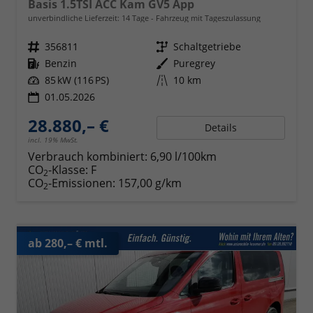
Basis 1.5TSI ACC Kam GV5 App
unverbindliche Lieferzeit:
14 Tage
Fahrzeug mit Tageszulassung
Fahrzeugnr.
356811
Getriebe
Schaltgetriebe
Kraftstoff
Benzin
Außenfarbe
Puregrey
Leistung
85 kW (116 PS)
Kilometerstand
10 km
01.05.2026
28.880,– €
Details
incl. 19% MwSt.
Verbrauch kombiniert:
6,90 l/100km
CO
-Klasse:
F
2
CO
-Emissionen:
157,00 g/km
2
ab 280,– € mtl.