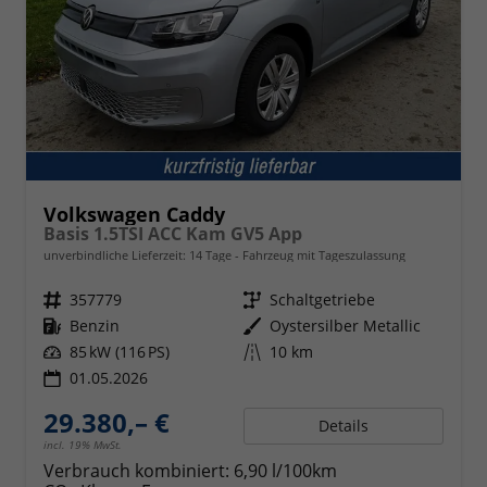
Volkswagen Caddy
Basis 1.5TSI ACC Kam GV5 App
unverbindliche Lieferzeit:
14 Tage
Fahrzeug mit Tageszulassung
Fahrzeugnr.
357779
Getriebe
Schaltgetriebe
Kraftstoff
Benzin
Außenfarbe
Oystersilber Metallic
Leistung
85 kW (116 PS)
Kilometerstand
10 km
01.05.2026
29.380,– €
Details
incl. 19% MwSt.
Verbrauch kombiniert:
6,90 l/100km