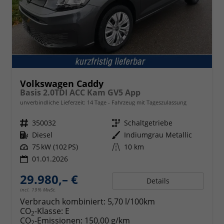
Volkswagen Caddy
Basis 2.0TDI ACC Kam GV5 App
unverbindliche Lieferzeit:
14 Tage
Fahrzeug mit Tageszulassung
Fahrzeugnr.
350032
Getriebe
Schaltgetriebe
Kraftstoff
Diesel
Außenfarbe
Indiumgrau Metallic
Leistung
75 kW (102 PS)
Kilometerstand
10 km
01.01.2026
29.980,– €
Details
incl. 19% MwSt.
Verbrauch kombiniert:
5,70 l/100km
CO
-Klasse:
E
2
CO
-Emissionen:
150,00 g/km
2