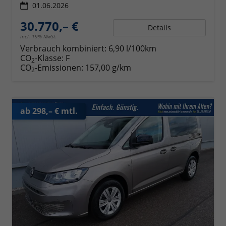
01.06.2026
30.770,– €
Details
incl. 19% MwSt.
Verbrauch kombiniert:
6,90 l/100km
CO
-Klasse:
F
2
CO
-Emissionen:
157,00 g/km
2
ab 298,– € mtl.