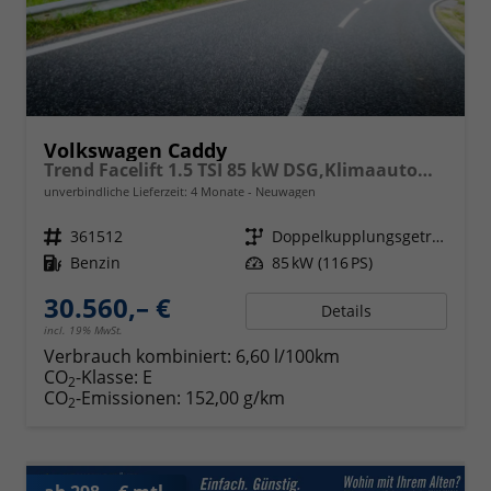
Volkswagen Caddy
Trend Facelift 1.5 TSI 85 kW DSG,Klimaautomatik, 5 Sitze, Zuziehhilfe Schiebetüren + Heckklappe, PDC v+h, ACC, Side Assist Blind Spot, Ausparkhilfe, Ausstiegswarner, Digital Cockpit PRO, Radioanlage Navigationsvorbereituing,, Mittearmlehne verstellbar
unverbindliche Lieferzeit:
4 Monate
Neuwagen
Fahrzeugnr.
361512
Getriebe
Doppelkupplungsgetriebe (DSG)
Kraftstoff
Benzin
Leistung
85 kW (116 PS)
30.560,– €
Details
incl. 19% MwSt.
Verbrauch kombiniert:
6,60 l/100km
CO
-Klasse:
E
2
CO
-Emissionen:
152,00 g/km
2