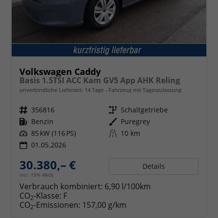
Volkswagen Caddy
Basis 1.5TSI ACC Kam GV5 App AHK Reling
unverbindliche Lieferzeit:
14 Tage
Fahrzeug mit Tageszulassung
Fahrzeugnr.
356816
Getriebe
Schaltgetriebe
Kraftstoff
Benzin
Außenfarbe
Puregrey
Leistung
85 kW (116 PS)
Kilometerstand
10 km
01.05.2026
30.380,– €
Details
incl. 19% MwSt.
Verbrauch kombiniert:
6,90 l/100km
CO
-Klasse:
F
2
CO
-Emissionen:
157,00 g/km
2