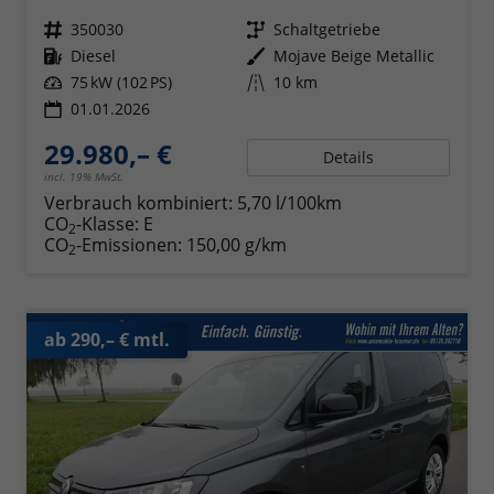
Fahrzeugnr.
350030
Getriebe
Schaltgetriebe
Kraftstoff
Diesel
Außenfarbe
Mojave Beige Metallic
Leistung
75 kW (102 PS)
Kilometerstand
10 km
01.01.2026
29.980,– €
Details
incl. 19% MwSt.
Verbrauch kombiniert:
5,70 l/100km
CO
-Klasse:
E
2
CO
-Emissionen:
150,00 g/km
2
ab 290,– € mtl.