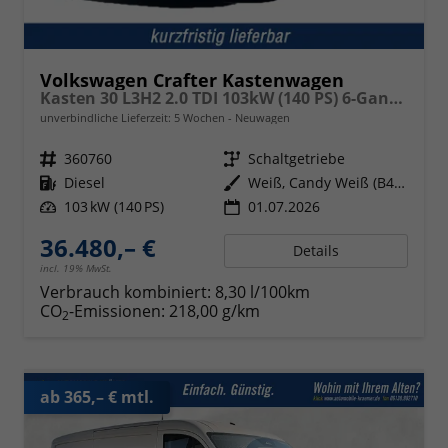
Volkswagen Crafter Kastenwagen
Kasten 30 L3H2 2.0 TDI 103kW (140 PS) 6-Gang-Schaltgetriebe
unverbindliche Lieferzeit:
5 Wochen
Neuwagen
Fahrzeugnr.
360760
Getriebe
Schaltgetriebe
Kraftstoff
Diesel
Außenfarbe
Weiß, Candy Weiß (B4B4)
Leistung
103 kW (140 PS)
01.07.2026
36.480,– €
Details
incl. 19% MwSt.
Verbrauch kombiniert:
8,30 l/100km
CO
-Emissionen:
218,00 g/km
2
ab 365,– € mtl.