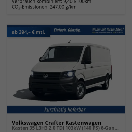
Verbrauch kombiniert:
9,40 l/100km
CO
-Emissionen:
247,00 g/km
2
ab 394,– € mtl.
Volkswagen Crafter Kastenwagen
Kasten 35 L3H3 2.0 TDI 103kW (140 PS) 6-Gang-Schaltgetriebe