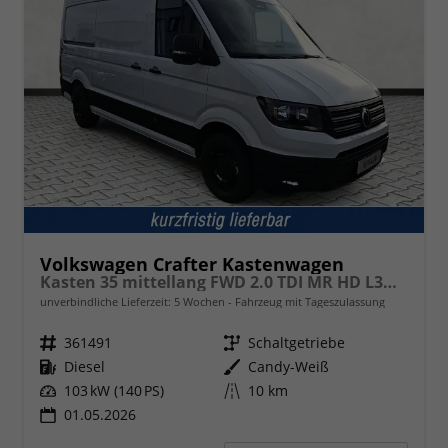
Volkswagen Crafter Kastenwagen
Kasten 35 mittellang FWD 2.0 TDI MR HD L3H3 ErgoActive
unverbindliche Lieferzeit:
5 Wochen
Fahrzeug mit Tageszulassung
Fahrzeugnr.
361491
Getriebe
Schaltgetriebe
Kraftstoff
Diesel
Außenfarbe
Candy-Weiß
Leistung
103 kW (140 PS)
Kilometerstand
10 km
01.05.2026