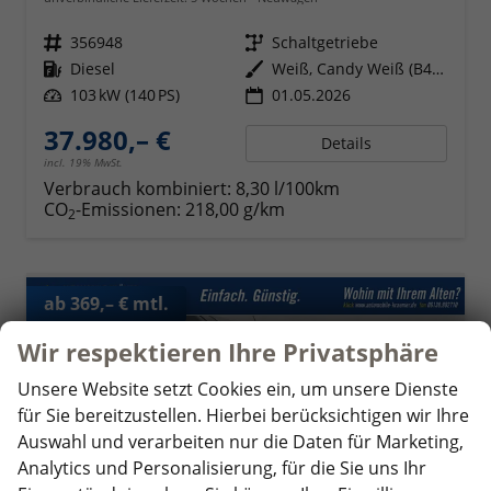
Fahrzeugnr.
356948
Getriebe
Schaltgetriebe
Kraftstoff
Diesel
Außenfarbe
Weiß, Candy Weiß (B4B4)
Leistung
103 kW (140 PS)
01.05.2026
37.980,– €
Details
incl. 19% MwSt.
Verbrauch kombiniert:
8,30 l/100km
CO
-Emissionen:
218,00 g/km
2
ab 369,– € mtl.
Wir respektieren Ihre Privatsphäre
Unsere Website setzt Cookies ein, um unsere Dienste
für Sie bereitzustellen. Hierbei berücksichtigen wir Ihre
Auswahl und verarbeiten nur die Daten für Marketing,
Analytics und Personalisierung, für die Sie uns Ihr