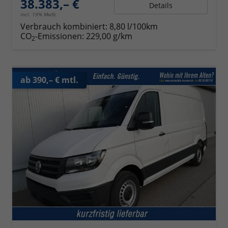
38.383,– €
Details
incl. 19% MwSt.
Verbrauch kombiniert:
8,80 l/100km
CO
-Emissionen:
229,00 g/km
2
ab 390,– € mtl.