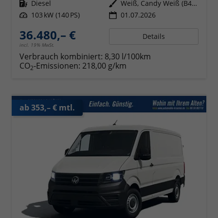
Kraftstoff
Diesel
Außenfarbe
Weiß, Candy Weiß (B4B4)
Leistung
103 kW (140 PS)
01.07.2026
36.480,– €
Details
incl. 19% MwSt.
Verbrauch kombiniert:
8,30 l/100km
CO
-Emissionen:
218,00 g/km
2
ab 353,– € mtl.