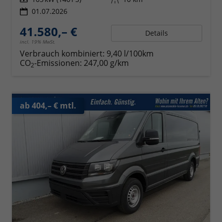
01.07.2026
41.580,– €
Details
incl. 19% MwSt.
Verbrauch kombiniert:
9,40 l/100km
CO
-Emissionen:
247,00 g/km
2
ab 404,– € mtl.