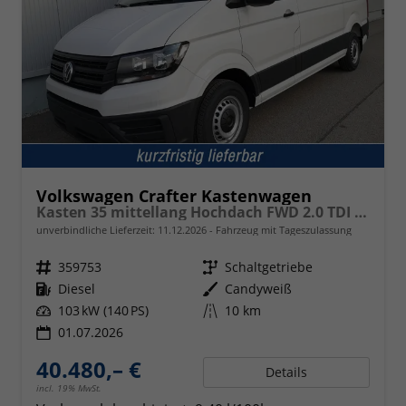
Volkswagen Crafter Kastenwagen
Kasten 35 mittellang Hochdach FWD 2.0 TDI L3H3 AHK Kamera 270 Grad App PDC GRA Scheiben
unverbindliche Lieferzeit:
11.12.2026
Fahrzeug mit Tageszulassung
Fahrzeugnr.
359753
Getriebe
Schaltgetriebe
Kraftstoff
Diesel
Außenfarbe
Candyweiß
Leistung
103 kW (140 PS)
Kilometerstand
10 km
01.07.2026
40.480,– €
Details
incl. 19% MwSt.