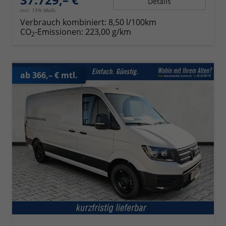
Details
incl. 19% MwSt.
Verbrauch kombiniert:
8,50 l/100km
CO
-Emissionen:
223,00 g/km
2
ab 366,– € mtl.