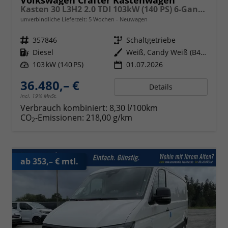
Kasten 30 L3H2 2.0 TDI 103kW (140 PS) 6-Gang-Schaltgetriebe
unverbindliche Lieferzeit:
5 Wochen
Neuwagen
Fahrzeugnr.
357846
Getriebe
Schaltgetriebe
Kraftstoff
Diesel
Außenfarbe
Weiß, Candy Weiß (B4B4)
Leistung
103 kW (140 PS)
01.07.2026
36.480,– €
Details
incl. 19% MwSt.
Verbrauch kombiniert:
8,30 l/100km
CO
-Emissionen:
218,00 g/km
2
ab 353,– € mtl.