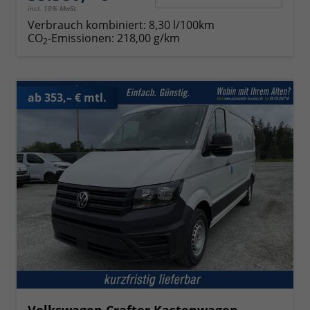
incl. 19% MwSt.
Verbrauch kombiniert:
8,30 l/100km
CO
-Emissionen:
218,00 g/km
2
ab 353,– € mtl.
Volkswagen Crafter Kastenwagen