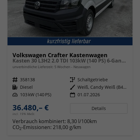
Volkswagen Crafter Kastenwagen
Kasten 30 L3H2 2.0 TDI 103kW (140 PS) 6-Gang-Schaltgetriebe
unverbindliche Lieferzeit:
5 Wochen
Neuwagen
Fahrzeugnr.
358138
Getriebe
Schaltgetriebe
Kraftstoff
Diesel
Außenfarbe
Weiß, Candy Weiß (B4B4)
Leistung
103 kW (140 PS)
01.07.2026
36.480,– €
Details
incl. 19% MwSt.
Verbrauch kombiniert:
8,30 l/100km
CO
-Emissionen:
218,00 g/km
2