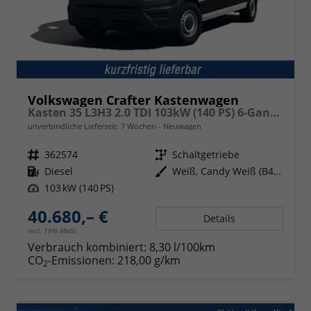
Volkswagen Crafter Kastenwagen
Kasten 35 L3H3 2.0 TDI 103kW (140 PS) 6-Gang-Schaltgetriebe
unverbindliche Lieferzeit:
7 Wochen
Neuwagen
Fahrzeugnr.
362574
Getriebe
Schaltgetriebe
Kraftstoff
Diesel
Außenfarbe
Weiß, Candy Weiß (B4B4)
Leistung
103 kW (140 PS)
40.680,– €
Details
incl. 19% MwSt.
Verbrauch kombiniert:
8,30 l/100km
CO
-Emissionen:
218,00 g/km
2