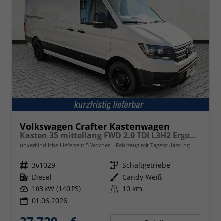
Volkswagen Crafter Kastenwagen
Kasten 35 mittellang FWD 2.0 TDI L3H2 ErgoActive AppCon
unverbindliche Lieferzeit:
5 Wochen
Fahrzeug mit Tageszulassung
Fahrzeugnr.
361029
Getriebe
Schaltgetriebe
Kraftstoff
Diesel
Außenfarbe
Candy-Weiß
Leistung
103 kW (140 PS)
Kilometerstand
10 km
01.06.2026
37.729,– €