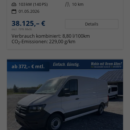
Leistung
103 kW (140 PS)
Kilometerstand
10 km
01.05.2026
38.125,– €
Details
incl. 19% MwSt.
Verbrauch kombiniert:
8,80 l/100km
CO
-Emissionen:
229,00 g/km
2
ab 372,– € mtl.