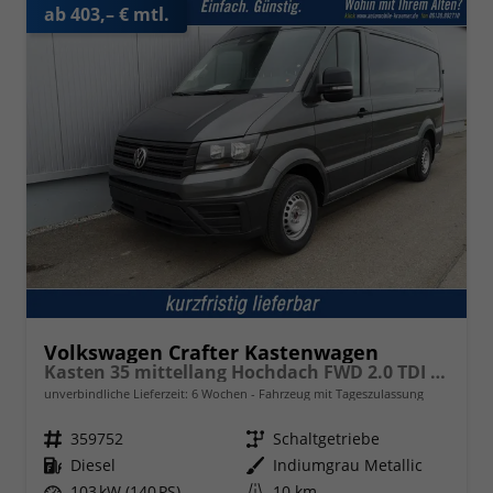
ab 403,– € mtl.
Volkswagen Crafter Kastenwagen
Kasten 35 mittellang Hochdach FWD 2.0 TDI L3H3 AHK Kamera 270 Grad App PDC GRA
unverbindliche Lieferzeit:
6 Wochen
Fahrzeug mit Tageszulassung
Fahrzeugnr.
359752
Getriebe
Schaltgetriebe
Kraftstoff
Diesel
Außenfarbe
Indiumgrau Metallic
Leistung
103 kW (140 PS)
Kilometerstand
10 km