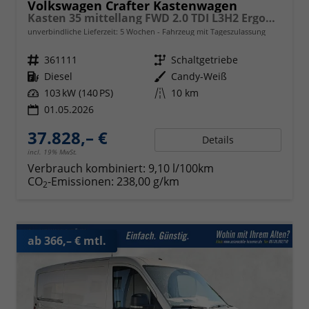
Volkswagen Crafter Kastenwagen
Kasten 35 mittellang FWD 2.0 TDI L3H2 ErgoActive AppCon
unverbindliche Lieferzeit:
5 Wochen
Fahrzeug mit Tageszulassung
Fahrzeugnr.
361111
Getriebe
Schaltgetriebe
Kraftstoff
Diesel
Außenfarbe
Candy-Weiß
Leistung
103 kW (140 PS)
Kilometerstand
10 km
01.05.2026
37.828,– €
Details
incl. 19% MwSt.
Verbrauch kombiniert:
9,10 l/100km
CO
-Emissionen:
238,00 g/km
2
ab 366,– € mtl.