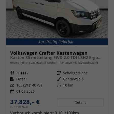
Volkswagen Crafter Kastenwagen
Kasten 35 mittellang FWD 2.0 TDI L3H2 ErgoActive AppCon
unverbindliche Lieferzeit:
5 Wochen
Fahrzeug mit Tageszulassung
Fahrzeugnr.
361112
Getriebe
Schaltgetriebe
Kraftstoff
Diesel
Außenfarbe
Candy-Weiß
Leistung
103 kW (140 PS)
Kilometerstand
10 km
01.05.2026
37.828,– €
Details
incl. 19% MwSt.
Verbrauch kombiniert:
9,10 l/100km