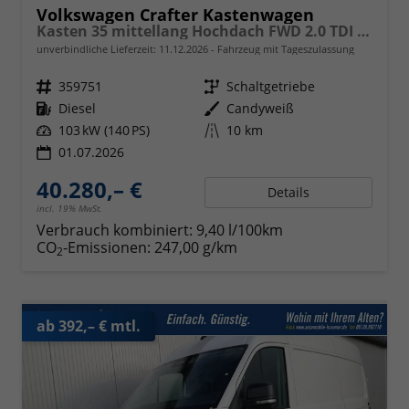
Volkswagen Crafter Kastenwagen
Kasten 35 mittellang Hochdach FWD 2.0 TDI L3H3 AHK Kamera 270 Grad App PDC GRA
unverbindliche Lieferzeit:
11.12.2026
Fahrzeug mit Tageszulassung
Fahrzeugnr.
359751
Getriebe
Schaltgetriebe
Kraftstoff
Diesel
Außenfarbe
Candyweiß
Leistung
103 kW (140 PS)
Kilometerstand
10 km
01.07.2026
40.280,– €
Details
incl. 19% MwSt.
Verbrauch kombiniert:
9,40 l/100km
CO
-Emissionen:
247,00 g/km
2
ab 392,– € mtl.