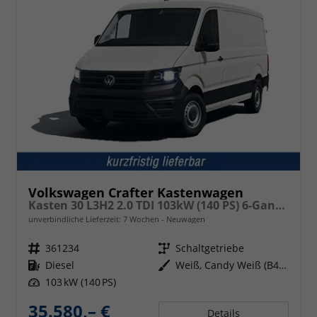
Volkswagen Crafter Kastenwagen
Kasten 30 L3H2 2.0 TDI 103kW (140 PS) 6-Gang-Schaltgetriebe
unverbindliche Lieferzeit:
7 Wochen
Neuwagen
Fahrzeugnr.
361234
Getriebe
Schaltgetriebe
Kraftstoff
Diesel
Außenfarbe
Weiß, Candy Weiß (B4B4)
Leistung
103 kW (140 PS)
35.580,– €
Details