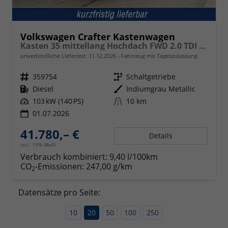
Volkswagen Crafter Kastenwagen
Kasten 35 mittellang Hochdach FWD 2.0 TDI L3H3 AHK Kamera 270 Grad App PDC GRA Heckscheiben
unverbindliche Lieferzeit:
11.12.2026
Fahrzeug mit Tageszulassung
Fahrzeugnr.
359754
Getriebe
Schaltgetriebe
Kraftstoff
Diesel
Außenfarbe
Indiumgrau Metallic
Leistung
103 kW (140 PS)
Kilometerstand
10 km
01.07.2026
41.780,– €
Details
incl. 19% MwSt.
Verbrauch kombiniert:
9,40 l/100km
CO
-Emissionen:
247,00 g/km
2
Datensätze pro Seite:
10
20
50
100
250