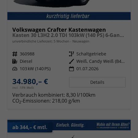
Volkswagen Crafter Kastenwagen
Kasten 30 L3H2 2.0 TDI 103kW (140 PS) 6-Gang-Schaltgetriebe
unverbindliche Lieferzeit:
5 Wochen
Neuwagen
Fahrzeugnr.
360988
Getriebe
Schaltgetriebe
Kraftstoff
Diesel
Außenfarbe
Weiß, Candy Weiß (B4B4)
Leistung
103 kW (140 PS)
01.07.2026
34.980,– €
Details
incl. 19% MwSt.
Verbrauch kombiniert:
8,30 l/100km
CO
-Emissionen:
218,00 g/km
2
ab 344,– € mtl.