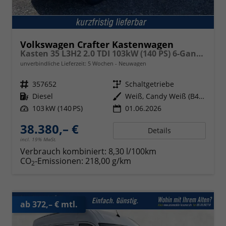
Volkswagen Crafter Kastenwagen
Kasten 35 L3H2 2.0 TDI 103kW (140 PS) 6-Gang-Schaltgetriebe
unverbindliche Lieferzeit:
5 Wochen
Neuwagen
Fahrzeugnr.
357652
Getriebe
Schaltgetriebe
Kraftstoff
Diesel
Außenfarbe
Weiß, Candy Weiß (B4B4)
Leistung
103 kW (140 PS)
01.06.2026
38.380,– €
Details
incl. 19% MwSt.
Verbrauch kombiniert:
8,30 l/100km
CO
-Emissionen:
218,00 g/km
2
ab 372,– € mtl.