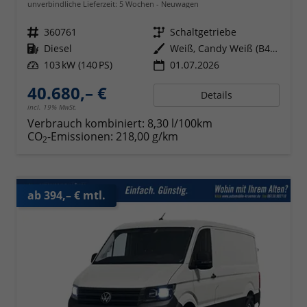
unverbindliche Lieferzeit:
5 Wochen
Neuwagen
Fahrzeugnr.
360761
Getriebe
Schaltgetriebe
Kraftstoff
Diesel
Außenfarbe
Weiß, Candy Weiß (B4B4)
Leistung
103 kW (140 PS)
01.07.2026
40.680,– €
Details
incl. 19% MwSt.
Verbrauch kombiniert:
8,30 l/100km
CO
-Emissionen:
218,00 g/km
2
ab 394,– € mtl.