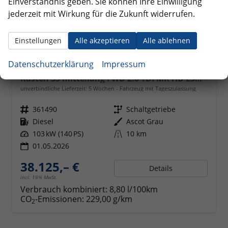
Einverständnis geben. Sie können Ihre Einwilligung
jederzeit mit Wirkung für die Zukunft widerrufen.
Einstellungen
Alle akzeptieren
Alle ablehnen
Datenschutzerklärung
Impressum
Volkswagen Crafter Kastenwagen
Kasten 35 mittellang FWD 2.0 TDI MR HD L3H3 ErgoActive
unverbindliche Lieferzeit:
5 Wochen
Fahrzeug mit Tageszulassung
Fahrzeugnr.
361490
Getriebe
Schaltgetriebe
Kraftstoff
Diesel
Außenfarbe
Ascot Grau
Leistung
103 kW (140 PS)
Kilometerstand
10 km
01.05.2026
38.125,– €
Details
incl. 19% MwSt.
Verbrauch kombiniert:
8,80 l/100km
CO
-Emissionen:
229,00 g/km
2