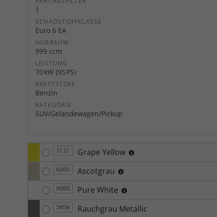
PARTIKELFILTER
1
SCHADSTOFFKLASSE
Euro 6 EA
HUBRAUM
999 ccm
LEISTUNG
70 kW (95 PS)
KRAFTSTOFF
Benzin
KATEGORIE
SUV/Geländewagen/Pickup
Grape Yellow
1C1C
Ascotgrau
6U6U
Pure White
0Q0Q
Rauchgrau Metallic
5W5W