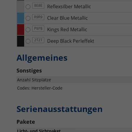
Reflexsilber Metallic
8E8E
Clear Blue Metallic
R9R9
Kings Red Metallic
P8P8
Deep Black Perleffekt
2T2T
Allgemeines
Sonstiges
Anzahl Sitzplätze
Codes: Hersteller-Code
Serienausstattungen
Pakete
Licht- und Sichtpaket