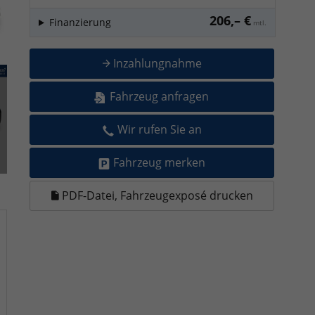
206,– €
Finanzierung
mtl.
Inzahlungnahme
Fahrzeug anfragen
Wir rufen Sie an
Fahrzeug merken
PDF-Datei, Fahrzeugexposé drucken