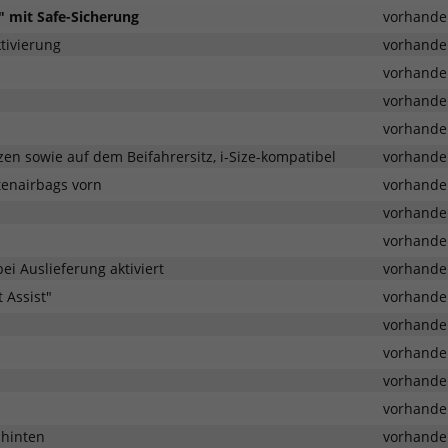
" mit Safe-Sicherung
vorhande
tivierung
vorhande
vorhande
vorhande
vorhande
zen sowie auf dem Beifahrersitz, i-Size-kompatibel
vorhande
tenairbags vorn
vorhande
vorhande
vorhande
ei Auslieferung aktiviert
vorhande
 Assist"
vorhande
vorhande
vorhande
vorhande
vorhande
 hinten
vorhande