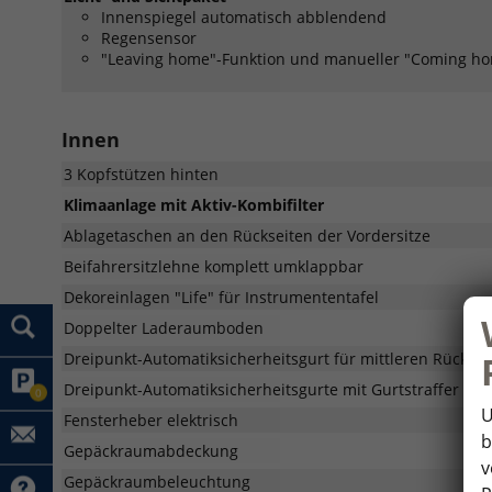
Innenspiegel automatisch abblendend
Regensensor
"Leaving home"-Funktion und manueller "Coming ho
Innen
3 Kopfstützen hinten
Klimaanlage mit Aktiv-Kombifilter
Ablagetaschen an den Rückseiten der Vordersitze
Beifahrersitzlehne komplett umklappbar
Dekoreinlagen "Life" für Instrumententafel
Doppelter Laderaumboden
Dreipunkt-Automatiksicherheitsgurt für mittleren Rücksitz
Dreipunkt-Automatiksicherheitsgurte mit Gurtstraffer für
0
U
Fensterheber elektrisch
b
Gepäckraumabdeckung
v
Gepäckraumbeleuchtung