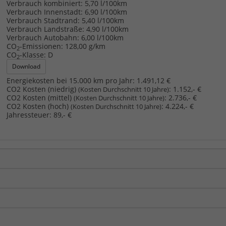
Verbrauch kombiniert:
5,70 l/100km
Verbrauch Innenstadt:
6,90 l/100km
Verbrauch Stadtrand:
5,40 l/100km
Verbrauch Landstraße:
4,90 l/100km
Verbrauch Autobahn:
6,00 l/100km
CO
-Emissionen:
128,00 g/km
2
CO
-Klasse:
D
2
Download
Energiekosten bei 15.000 km pro Jahr:
1.491,12 €
CO2 Kosten (niedrig)
:
1.152,- €
(Kosten Durchschnitt 10 Jahre)
CO2 Kosten (mittel)
:
2.736,- €
(Kosten Durchschnitt 10 Jahre)
CO2 Kosten (hoch)
:
4.224,- €
(Kosten Durchschnitt 10 Jahre)
Jahressteuer:
89,- €