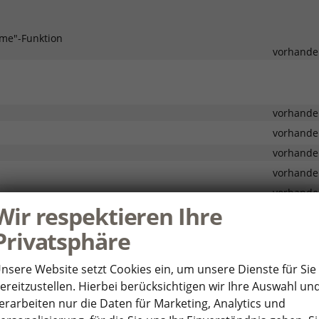
me"-Funktion
vorhande
vorhande
vorhande
vorhande
vorhande
vorhande
Wir respektieren Ihre
vorhande
Privatsphäre
platz
vorhande
 die äußeren Rücksitzplätze
vorhande
nsere Website setzt Cookies ein, um unsere Dienste für Sie
vorhande
ereitzustellen. Hierbei berücksichtigen wir Ihre Auswahl un
vorhande
erarbeiten nur die Daten für Marketing, Analytics und
vorhande