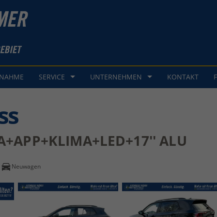
GNAHME
SERVICE
UNTERNEHMEN
KONTAKT
ss
ERA+APP+KLIMA+LED+17'' ALU
Neuwagen