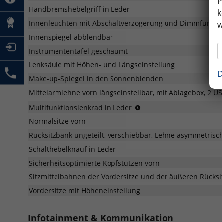
P
Handbremshebelgriff in Leder
k
Innenleuchten mit Abschaltverzögerung und Dimmfunktion
w
Innenspiegel abblendbar
Instrumententafel geschäumt
Lenksäule mit Höhen- und Längseinstellung
D
Make-up-Spiegel in den Sonnenblenden
Mittelarmlehne vorn längseinstellbar, mit Ablagebox, 2 
(für
Multifunktionslenkrad in Leder
DSG:
Normalsitze vorn
mit
Schaltwippen)
Rücksitzbank ungeteilt, verschiebbar, Lehne asymmetrisc
Schalthebelknauf in Leder
Sicherheitsoptimierte Kopfstützen vorn
Sitzmittelbahnen der Vordersitze und der äußeren Rücksitz
Vordersitze mit Höheneinstellung
Infotainment & Kommunikation