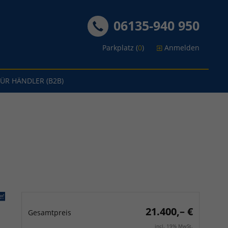
06135-940 950
Parkplatz (
0
)
Anmelden
FÜR HÄNDLER (B2B)
21.400,– €
Gesamtpreis
incl. 19% MwSt.