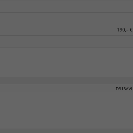
190,– €
D313AVL