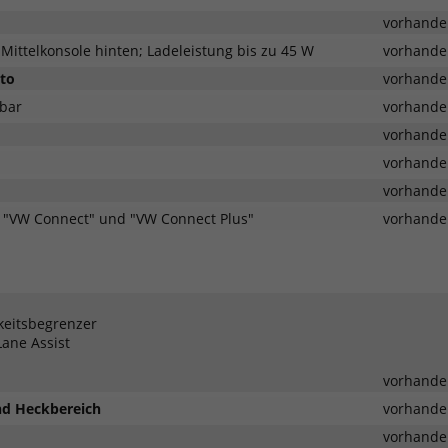
vorhande
Mittelkonsole hinten; Ladeleistung bis zu 45 W
vorhande
uto
vorhande
lbar
vorhande
vorhande
vorhande
vorhande
r "VW Connect" und "VW Connect Plus"
vorhande
keitsbegrenzer
Lane Assist
vorhande
und Heckbereich
vorhande
vorhande