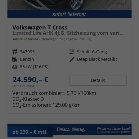
Volkswagen T-Cross
Limited Life AHK 4J.G. Sitzheizung vorn variabler Ladeboden PDC Radio 17 Zoll LM
sofort lieferbar
Neuwagen mit Tageszulassung
Fahrzeugnr.
347995
Getriebe
Schalt. 6-Gang
Kraftstoff
Benzin
Außenfarbe
Deep Black Metallic
Leistung
85 kW (116 PS)
24.590,– €
Details
incl. 19% MwSt.
Verbrauch kombiniert:
5,70 l/100km
CO
-Klasse:
D
2
CO
-Emissionen:
129,00 g/km
2
ab 239,– € mtl.