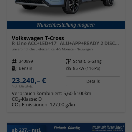
Volkswagen T-Cross
R-Line ACC+LED+17'' ALU+APP+READY 2 DISCOVER
unverbindliche Lieferzeit: ca. 4-5 Monate
Neuwagen
Fahrzeugnr.
340999
Getriebe
Schalt. 6-Gang
Kraftstoff
Benzin
Leistung
85 kW (116 PS)
23.240,– €
Details
incl. 19% MwSt.
Verbrauch kombiniert:
5,60 l/100km
CO
-Klasse:
D
2
CO
-Emissionen:
127,00 g/km
2
ab 227,– mtl.