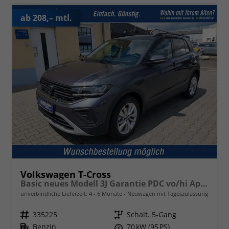
ab 208,– mtl.
Volkswagen T-Cross
Basic neues Modell 3J Garantie PDC vo/hi AppConnect Dig.Cockpit
unverbindliche Lieferzeit: 4 - 6 Monate
Neuwagen mit Tageszulassung
Fahrzeugnr.
335225
Getriebe
Schalt. 5-Gang
Kraftstoff
Benzin
Leistung
70 kW (95 PS)