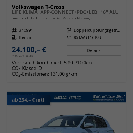
Volkswagen T-Cross
LIFE KLIMA+APP-CONNECT+PDC+LED+16'' ALU
unverbindliche Lieferzeit: ca. 4-5 Monate
Neuwagen
Fahrzeugnr.
340991
Getriebe
Doppelkupplungsgetriebe (DSG)
Kraftstoff
Benzin
Leistung
85 kW (116 PS)
24.100,– €
Details
incl. 19% MwSt.
Verbrauch kombiniert:
5,80 l/100km
CO
-Klasse:
D
2
CO
-Emissionen:
131,00 g/km
2
ab 234,– € mtl.