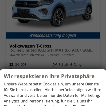
Volkswagen T-Cross
R-Line Limited IQ.LIGHT MATRIX+ACC+KAMERA+18'' ALU
unverbindliche Lieferzeit: ca. 4-5 Monate
Neuwagen
Fahrzeugnr.
341003
Getriebe
Schalt. 6-Gang
Kraftstoff
Benzin
Leistung
85 kW (116 PS)
Wir respektieren Ihre Privatsphäre
24.200,– €
Details
Unsere Website setzt Cookies ein, um unsere Dienste
incl. 19% MwSt.
für Sie bereitzustellen. Hierbei berücksichtigen wir Ihre
Verbrauch kombiniert:
5,60 l/100km
CO
-Klasse:
D
Auswahl und verarbeiten nur die Daten für Marketing,
2
CO
-Emissionen:
127,00 g/km
Analytics und Personalisierung, für die Sie uns Ihr
2