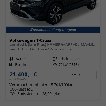
Volkswagen T-Cross
Limited L (Life Plus) KAMERA+APP+KLIMA+LED+17'' ALU
unverbindliche Lieferzeit: ca. 4-5 Monate
Neuwagen
Fahrzeugnr.
340993
Getriebe
Schalt. 5-Gang
Kraftstoff
Benzin
Leistung
70 kW (95 PS)
21.400,– €
Details
incl. 19% MwSt.
Verbrauch kombiniert:
5,70 l/100km
CO
-Klasse:
D
2
CO
-Emissionen:
128,00 g/km
2