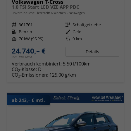
Volkswagen T-Cross
1.0 TSI Start LED VZE APP PDC
unverbindliche Lieferzeit:
6 Wochen
Neuwagen
Fahrzeugnr.
361761
Getriebe
Schaltgetriebe
Kraftstoff
Benzin
Außenfarbe
Geld
Leistung
70 kW (95 PS)
Kilometerstand
9 km
24.740,– €
Details
incl. 19% MwSt.
Verbrauch kombiniert:
5,50 l/100km
CO
-Klasse:
D
2
CO
-Emissionen:
125,00 g/km
2
ab 243,– € mtl.