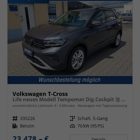
Volkswagen T-Cross
Life neues Modell Tempomat Dig.Cockpit 3J Garantie
unverbindliche Lieferzeit: 4 - 6 Monate
Neuwagen mit Tageszulassung
Fahrzeugnr.
335226
Getriebe
Schalt. 5-Gang
Kraftstoff
Benzin
Leistung
70 kW (95 PS)
23.478,– €
Details