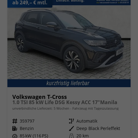
ab 249,– € mtl.
Volkswagen T-Cross
1.0 TSI 85 kW Life DSG Kessy ACC 17"Manila
unverbindliche Lieferzeit:
5 Wochen
Fahrzeug mit Tageszulassung
Fahrzeugnr.
359797
Getriebe
Automatik
Kraftstoff
Benzin
Außenfarbe
Deep Black Perleffekt
Leistung
85 kW (116 PS)
Kilometerstand
20 km