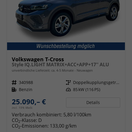
Volkswagen T-Cross
Style IQ.LIGHT MATRIX+ACC+APP+17'' ALU
unverbindliche Lieferzeit: ca. 4-5 Monate
Neuwagen
Fahrzeugnr.
340988
Getriebe
Doppelkupplungsgetriebe (DSG)
Kraftstoff
Benzin
Leistung
85 kW (116 PS)
25.090,– €
Details
incl. 19% MwSt.
Verbrauch kombiniert:
5,80 l/100km
CO
-Klasse:
D
2
CO
-Emissionen:
133,00 g/km
2