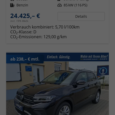
Kraftstoff
Benzin
Leistung
85 kW (116 PS)
24.425,– €
Details
incl. 19% MwSt.
Verbrauch kombiniert:
5,70 l/100km
CO
-Klasse:
D
2
CO
-Emissionen:
129,00 g/km
2
ab 238,– € mtl.