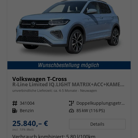
Volkswagen T-Cross
R-Line Limited IQ.LIGHT MATRIX+ACC+KAMERA+18'' ALU
unverbindliche Lieferzeit: ca. 4-5 Monate
Neuwagen
Fahrzeugnr.
341004
Getriebe
Doppelkupplungsgetriebe (DSG)
Kraftstoff
Benzin
Leistung
85 kW (116 PS)
25.840,– €
Details
incl. 19% MwSt.
Verbrauch kombiniert:
5,80 l/100km