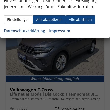
Einverständnis geben. Sie können Ihre Einwilligung
jederzeit mit Wirkung für die Zukunft widerrufen.
ab 236,– mtl.
Einstellungen
Alle akzeptieren
Alle ablehnen
Datenschutzerklärung
Impressum
Volkswagen T-Cross
Life neues Modell Dig.Cockpit Tempomat 3J Garantie
unverbindliche Lieferzeit: 4 - 6 Monate
Neuwagen mit Tageszulassung
Fahrzeugnr.
335227
Getriebe
Schalt. 6-Gang