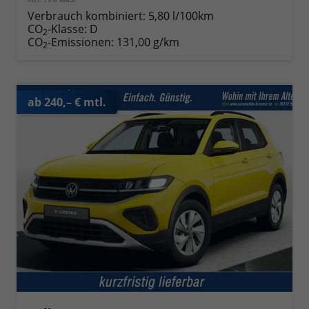
Verbrauch kombiniert:
5,80 l/100km
CO
-Klasse:
D
2
CO
-Emissionen:
131,00 g/km
2
ab 240,– € mtl.