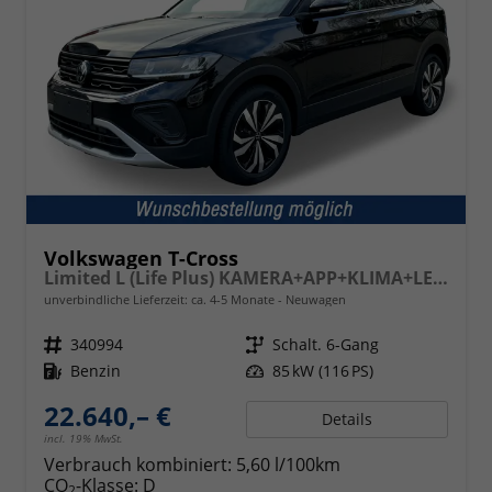
Volkswagen T-Cross
Limited L (Life Plus) KAMERA+APP+KLIMA+LED+17'' ALU
unverbindliche Lieferzeit: ca. 4-5 Monate
Neuwagen
Fahrzeugnr.
340994
Getriebe
Schalt. 6-Gang
Kraftstoff
Benzin
Leistung
85 kW (116 PS)
22.640,– €
Details
incl. 19% MwSt.
Verbrauch kombiniert:
5,60 l/100km
CO
-Klasse:
D
2