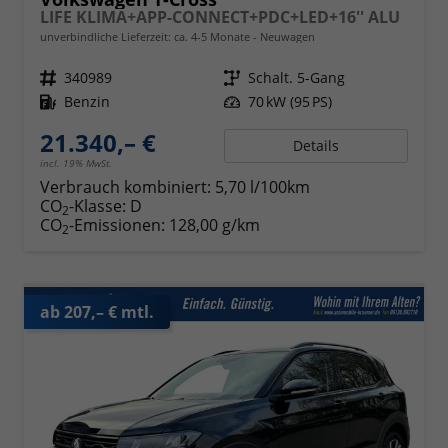
LIFE KLIMA+APP-CONNECT+PDC+LED+16'' ALU
unverbindliche Lieferzeit: ca. 4-5 Monate
Neuwagen
Fahrzeugnr.
340989
Getriebe
Schalt. 5-Gang
Kraftstoff
Benzin
Leistung
70 kW (95 PS)
21.340,– €
Details
incl. 19% MwSt.
Verbrauch kombiniert:
5,70 l/100km
CO
-Klasse:
D
2
CO
-Emissionen:
128,00 g/km
2
ab 207,– € mtl.