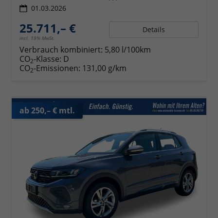
01.03.2026
25.711,– €
Details
incl. 19% MwSt.
Verbrauch kombiniert:
5,80 l/100km
CO
-Klasse:
D
2
CO
-Emissionen:
131,00 g/km
2
ab 250,– € mtl.