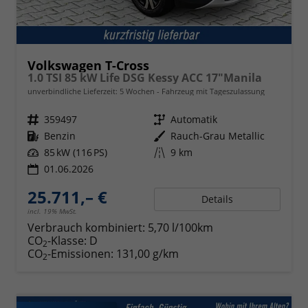
Volkswagen T-Cross
1.0 TSI 85 kW Life DSG Kessy ACC 17"Manila
unverbindliche Lieferzeit:
5 Wochen
Fahrzeug mit Tageszulassung
Fahrzeugnr.
359497
Getriebe
Automatik
Kraftstoff
Benzin
Außenfarbe
Rauch-Grau Metallic
Leistung
85 kW (116 PS)
Kilometerstand
9 km
01.06.2026
25.711,– €
Details
incl. 19% MwSt.
Verbrauch kombiniert:
5,70 l/100km
CO
-Klasse:
D
2
CO
-Emissionen:
131,00 g/km
2