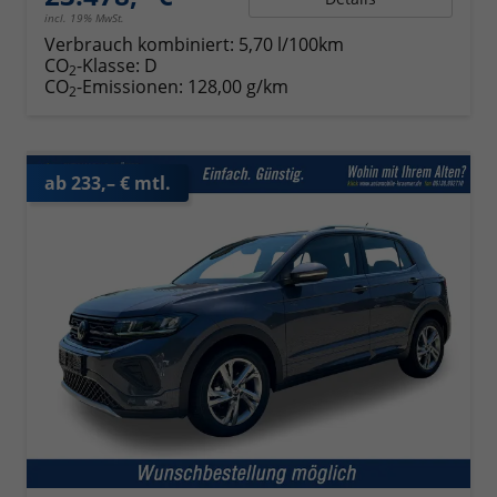
incl. 19% MwSt.
Verbrauch kombiniert:
5,70 l/100km
CO
-Klasse:
D
2
CO
-Emissionen:
128,00 g/km
2
ab 233,– € mtl.