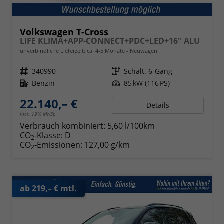
Volkswagen T-Cross
LIFE KLIMA+APP-CONNECT+PDC+LED+16'' ALU
unverbindliche Lieferzeit: ca. 4-5 Monate
Neuwagen
Fahrzeugnr.
340990
Getriebe
Schalt. 6-Gang
Kraftstoff
Benzin
Leistung
85 kW (116 PS)
22.140,– €
Details
incl. 19% MwSt.
Verbrauch kombiniert:
5,60 l/100km
CO
-Klasse:
D
2
CO
-Emissionen:
127,00 g/km
2
ab 219,– € mtl.