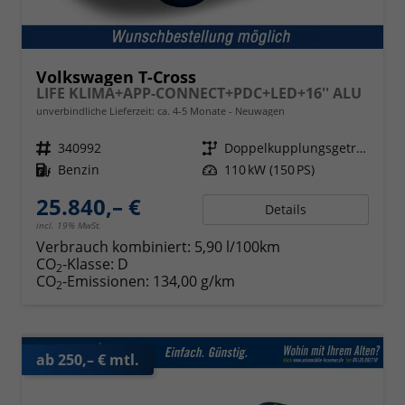
Volkswagen T-Cross
LIFE KLIMA+APP-CONNECT+PDC+LED+16'' ALU
unverbindliche Lieferzeit: ca. 4-5 Monate
Neuwagen
Fahrzeugnr.
340992
Getriebe
Doppelkupplungsgetriebe (DSG)
Kraftstoff
Benzin
Leistung
110 kW (150 PS)
25.840,– €
Details
incl. 19% MwSt.
Verbrauch kombiniert:
5,90 l/100km
CO
-Klasse:
D
2
CO
-Emissionen:
134,00 g/km
2
ab 250,– € mtl.