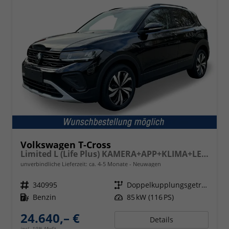
Volkswagen T-Cross
Limited L (Life Plus) KAMERA+APP+KLIMA+LED+17'' ALU
unverbindliche Lieferzeit: ca. 4-5 Monate
Neuwagen
Fahrzeugnr.
340995
Getriebe
Doppelkupplungsgetriebe (DSG)
Kraftstoff
Benzin
Leistung
85 kW (116 PS)
24.640,– €
Details
incl. 19% MwSt.