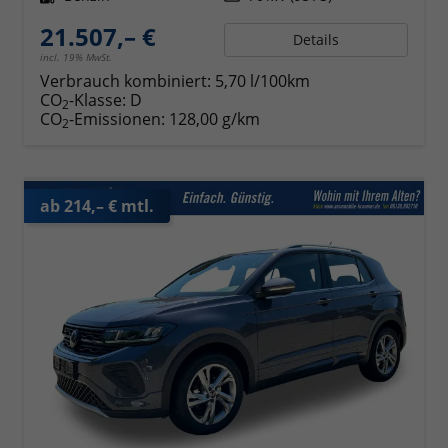
21.507,– €
Details
incl. 19% MwSt.
Verbrauch kombiniert:
5,70 l/100km
CO
-Klasse:
D
2
CO
-Emissionen:
128,00 g/km
2
ab 214,– € mtl.