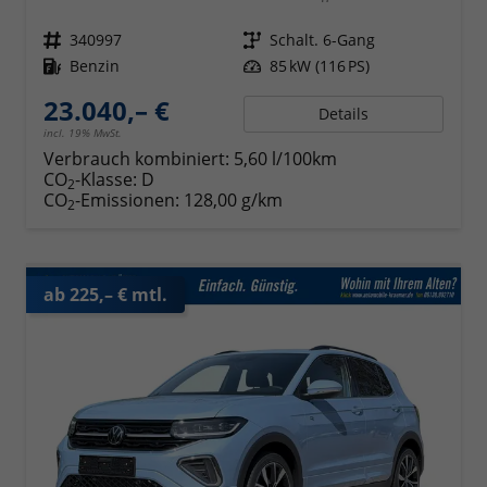
Fahrzeugnr.
340997
Getriebe
Schalt. 6-Gang
Kraftstoff
Benzin
Leistung
85 kW (116 PS)
23.040,– €
Details
incl. 19% MwSt.
Verbrauch kombiniert:
5,60 l/100km
CO
-Klasse:
D
2
CO
-Emissionen:
128,00 g/km
2
ab 225,– € mtl.