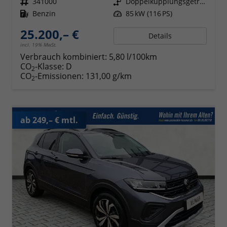
Fahrzeugnr.
341000
Getriebe
Doppelkupplungsgetriebe (DSG)
Kraftstoff
Benzin
Leistung
85 kW (116 PS)
25.200,– €
Details
incl. 19% MwSt.
Verbrauch kombiniert:
5,80 l/100km
CO
-Klasse:
D
2
CO
-Emissionen:
131,00 g/km
2
ab 249,– € mtl.