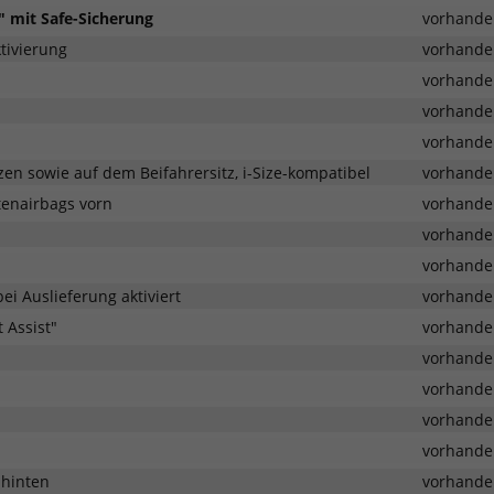
" mit Safe-Sicherung
vorhande
tivierung
vorhande
vorhande
vorhande
vorhande
zen sowie auf dem Beifahrersitz, i-Size-kompatibel
vorhande
tenairbags vorn
vorhande
vorhande
vorhande
ei Auslieferung aktiviert
vorhande
 Assist"
vorhande
vorhande
vorhande
vorhande
vorhande
 hinten
vorhande