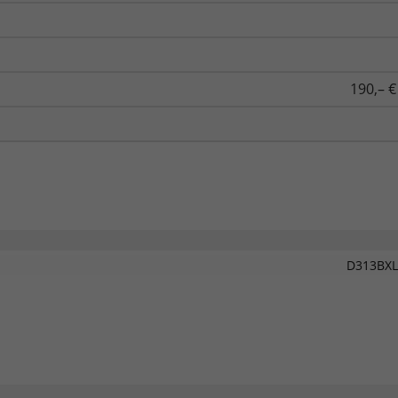
190,– €
D313BXL