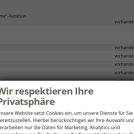
me"-Funktion
vorhande
vorhande
vorhande
vorhande
vorhande
vorhande
Wir respektieren Ihre
vorhande
Privatsphäre
platz
vorhande
 die äußeren Rücksitzplätze
vorhande
nsere Website setzt Cookies ein, um unsere Dienste für Sie
vorhande
ereitzustellen. Hierbei berücksichtigen wir Ihre Auswahl un
vorhande
erarbeiten nur die Daten für Marketing, Analytics und
vorhande