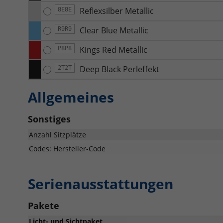
Reflexsilber Metallic
8E8E
Clear Blue Metallic
R9R9
Kings Red Metallic
P8P8
Deep Black Perleffekt
2T2T
Allgemeines
Sonstiges
Anzahl Sitzplätze
Codes: Hersteller-Code
Serienausstattungen
Pakete
Licht- und Sichtpaket