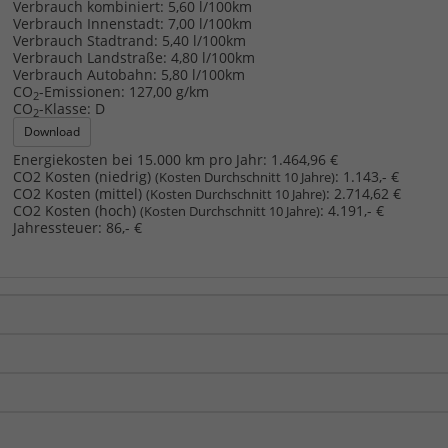
Verbrauch kombiniert:
5,60 l/100km
Verbrauch Innenstadt:
7,00 l/100km
Verbrauch Stadtrand:
5,40 l/100km
Verbrauch Landstraße:
4,80 l/100km
Verbrauch Autobahn:
5,80 l/100km
CO
-Emissionen:
127,00 g/km
2
CO
-Klasse:
D
2
Download
Energiekosten bei 15.000 km pro Jahr:
1.464,96 €
CO2 Kosten (niedrig)
:
1.143,- €
(Kosten Durchschnitt 10 Jahre)
CO2 Kosten (mittel)
:
2.714,62 €
(Kosten Durchschnitt 10 Jahre)
CO2 Kosten (hoch)
:
4.191,- €
(Kosten Durchschnitt 10 Jahre)
Jahressteuer:
86,- €