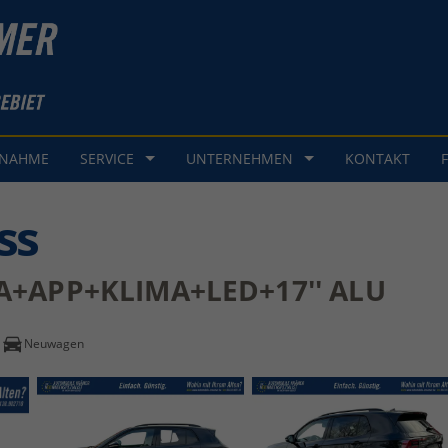
GNAHME
SERVICE
UNTERNEHMEN
KONTAKT
ss
ERA+APP+KLIMA+LED+17'' ALU
Neuwagen