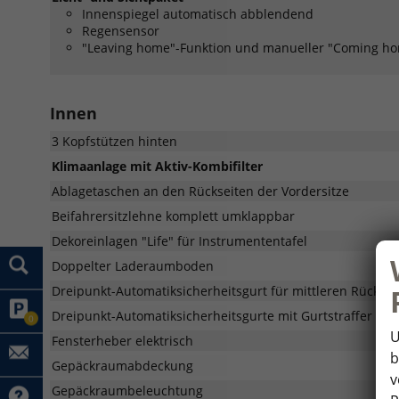
Innenspiegel automatisch abblendend
Regensensor
"Leaving home"-Funktion und manueller "Coming ho
Innen
3 Kopfstützen hinten
Klimaanlage mit Aktiv-Kombifilter
Ablagetaschen an den Rückseiten der Vordersitze
Beifahrersitzlehne komplett umklappbar
Dekoreinlagen "Life" für Instrumententafel
Doppelter Laderaumboden
Dreipunkt-Automatiksicherheitsgurt für mittleren Rücksitz
Dreipunkt-Automatiksicherheitsgurte mit Gurtstraffer für
0
U
Fensterheber elektrisch
b
Gepäckraumabdeckung
v
Gepäckraumbeleuchtung