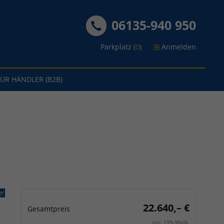
06135-940 950
Parkplatz (
0
)
Anmelden
FÜR HÄNDLER (B2B)
22.640,– €
Gesamtpreis
incl. 19% MwSt.