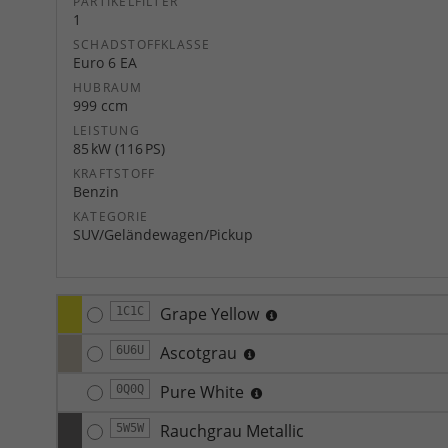
PARTIKELFILTER
1
SCHADSTOFFKLASSE
Euro 6 EA
HUBRAUM
999 ccm
LEISTUNG
85 kW (116 PS)
KRAFTSTOFF
Benzin
KATEGORIE
SUV/Geländewagen/Pickup
Grape Yellow
1C1C
Ascotgrau
6U6U
Pure White
0Q0Q
Rauchgrau Metallic
5W5W