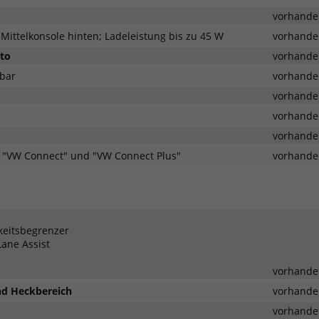
vorhande
Mittelkonsole hinten; Ladeleistung bis zu 45 W
vorhande
uto
vorhande
lbar
vorhande
vorhande
vorhande
vorhande
r "VW Connect" und "VW Connect Plus"
vorhande
keitsbegrenzer
Lane Assist
vorhande
und Heckbereich
vorhande
vorhande