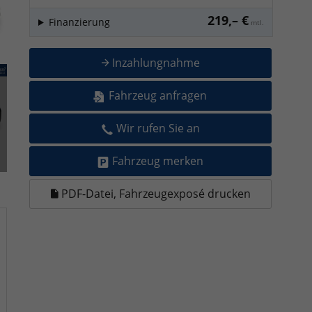
219,– €
Finanzierung
mtl.
Inzahlungnahme
Fahrzeug anfragen
Wir rufen Sie an
Fahrzeug merken
PDF-Datei, Fahrzeugexposé drucken