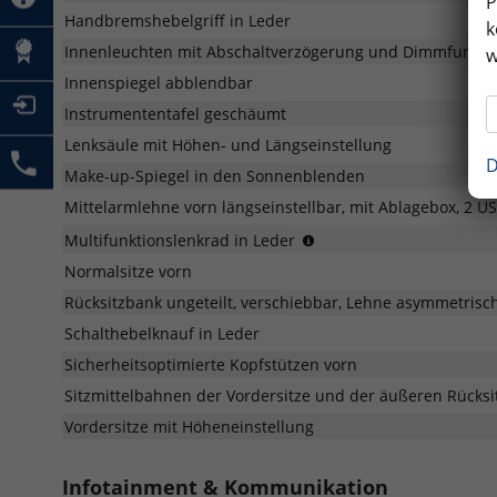
P
Handbremshebelgriff in Leder
k
Innenleuchten mit Abschaltverzögerung und Dimmfunktion
w
Innenspiegel abblendbar
Instrumententafel geschäumt
Lenksäule mit Höhen- und Längseinstellung
D
Make-up-Spiegel in den Sonnenblenden
Mittelarmlehne vorn längseinstellbar, mit Ablagebox, 2 
(für
Multifunktionslenkrad in Leder
DSG:
Normalsitze vorn
mit
Schaltwippen)
Rücksitzbank ungeteilt, verschiebbar, Lehne asymmetrisc
Schalthebelknauf in Leder
Sicherheitsoptimierte Kopfstützen vorn
Sitzmittelbahnen der Vordersitze und der äußeren Rücksitz
Vordersitze mit Höheneinstellung
Infotainment & Kommunikation