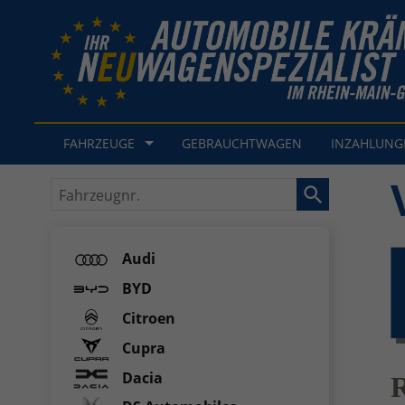
FAHRZEUGE
GEBRAUCHTWAGEN
INZAHLUN
Fahrzeugnr.
Audi
BYD
Citroen
Cupra
Dacia
R