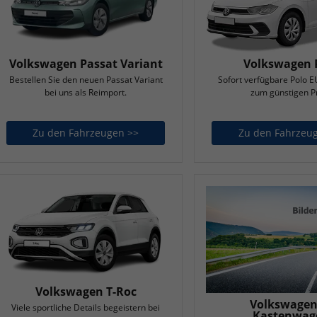
Volkswagen Passat Variant
Volkswagen 
Bestellen Sie den neuen Passat Variant
Sofort verfügbare Polo
bei uns als Reimport.
zum günstigen Pr
Zu den Fahrzeugen >>
Volkswagen Passat Variant
Zu den Fahrzeu
Volkswagen T-Roc
Volkswagen
Viele sportliche Details begeistern bei
Kastenwag