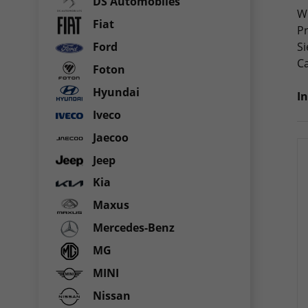
DS Automobiles
Wi
Fiat
Pr
Si
Ford
Ca
Foton
Hyundai
I
Iveco
Jaecoo
Jeep
Kia
Maxus
Mercedes-Benz
MG
MINI
Nissan