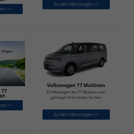
Zu den Fahrzeugen >>
Volkswagen T7 Cal
gen >>
Volkswagen T5 Kastenwagen
Volkswagen T7 Multivan
 T7
EU Neuwagen des T7 Multivan zum
en
günstigen Preis finden Sie hier.
gen >>
Volkswagen T7 Kastenwagen
Zu den Fahrzeugen >>
Volkswagen T7 Mu