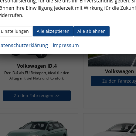
ersonalisierung, für die Sie uns Ihr Einverständnis geben. Si
önnen Ihre Einwilligung jederzeit mit Wirkung für die Zukunf
iderrufen.
Einstellungen
Alle akzeptieren
Alle ablehnen
atenschutzerklärung
Impressum
Volkswagen ID.4
Volkswagen 
Der ID.4 als EU Reimport, ideal für den
Alltag mit viel Platz und Komfort.
Zu den Fahrzeu
Zu den Fahrzeugen >>
Volkswagen ID.4