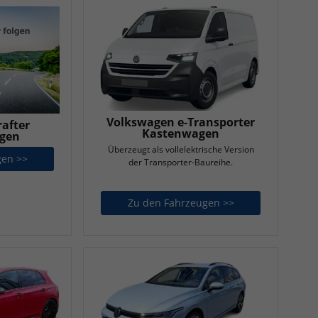
Volkswagen e-Transporter
after
Kastenwagen
agen
Überzeugt als vollelektrische Version
gen >>
Volkswagen Crafter Pritschenwagen
der Transporter-Baureihe.
Zu den Fahrzeugen >>
Volkswagen e-Tr