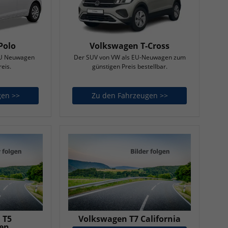
Polo
Volkswagen T-Cross
 EU Neuwagen
Der SUV von VW als EU-Neuwagen zum
eis.
günstigen Preis bestellbar.
gen >>
Volkswagen Polo
Zu den Fahrzeugen >>
Volkswagen T-Cro
 T5
Volkswagen T7 California
en