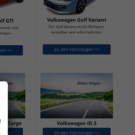
Volkswagen Golf Variant
lf GTI
Der Golf Variant als EU Reimport,
starker und
bestellbar und sofort lieferbar.
twagen.
Zu den Fahrzeugen >>
Volkswagen Golf 
gen >>
Volkswagen Golf GTI
d
UZZ Cargo
Volkswagen ID.3
gen >>
Volkswagen ID. BUZZ Cargo
Zu den Fahrzeugen >>
Volkswagen ID.3