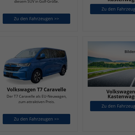
diesem SUV in Golf-Größe.
Zu den Fahrzeu
Zu den Fahrzeugen >>
Volkswagen T-Roc
Volkswagen T7 Caravelle
Volkswagen
Kastenwag
Der T7 Caravelle als EU-Neuwagen,
zum attraktiven Preis.
Zu den Fahrzeu
Zu den Fahrzeugen >>
Volkswagen T7 Caravelle