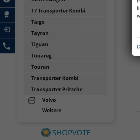
P
k
T7 Transporter Kombi
w
Taigo
Tayron
Tiguan
D
Touareg
Touran
Transporter Kombi
Transporter Pritsche
Volvo
Weitere