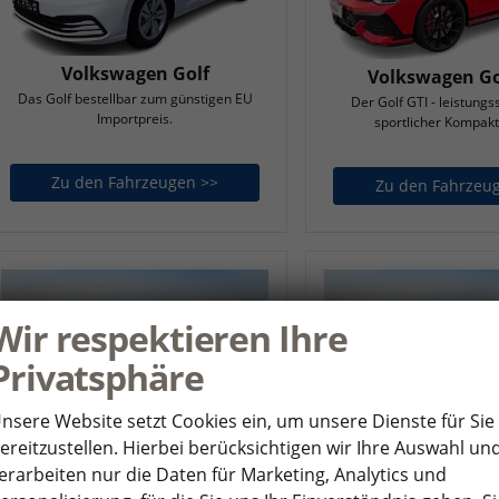
Volkswagen Golf
Volkswagen Go
Das Golf bestellbar zum günstigen EU
Der Golf GTI - leistungs
Importpreis.
sportlicher Kompak
Zu den Fahrzeugen >>
Volkswagen Golf
Zu den Fahrzeu
Wir respektieren Ihre
Privatsphäre
nsere Website setzt Cookies ein, um unsere Dienste für Sie
ereitzustellen. Hierbei berücksichtigen wir Ihre Auswahl un
Volkswagen ID. BUZZ
Volkswagen ID. B
erarbeiten nur die Daten für Marketing, Analytics und
Zu den Fahrzeugen >>
Volkswagen ID. BUZZ
Zu den Fahrzeu