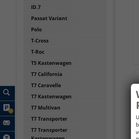
ID.7
Passat Variant
Polo
T-Cross
T-Roc
T5 Kastenwagen
T7 California
T7 Caravelle
T7 Kastenwagen
T7 Multivan
0
U
T7 Transporter
b
T7 Transporter
v
Kastenwagen