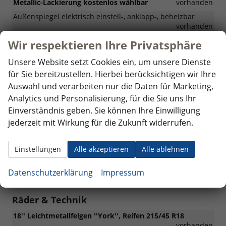
Metallic-Lackierung kostenlos wählbar
vorhanden
Außenspiegel elektrisch einstell-, anklapp-, beheizbar
vorhanden
Coming Home/Leaving Home Funktion
vorhanden
Wir respektieren Ihre Privatsphäre
Dachreling in schwarz
vorhanden
Unsere Website setzt Cookies ein, um unsere Dienste
Front- und Heckstoßfänger sowie Türschweller im R-
für Sie bereitzustellen. Hierbei berücksichtigen wir Ihre
Design
vorhanden
Auswahl und verarbeiten nur die Daten für Marketing,
Hintere Seitenscheiben sowie Heckscheibe abgedunkelt
Analytics und Personalisierung, für die Sie uns Ihr
vorhanden
Einverständnis geben. Sie können Ihre Einwilligung
LED-Rückleuchten
vorhanden
jederzeit mit Wirkung für die Zukunft widerrufen.
LED-Tagfahrlicht
vorhanden
Lichtsensor
vorhanden
Einstellungen
Alle akzeptieren
Alle ablehnen
Umgebungsbeleuchtung mit Welcome light
vorhanden
Datenschutzerklärung
Impressum
Wärmeschutzverglasung
vorhanden
Räder & Technik
18'' Leichtmetallfelgen ''York'', Reifen 215/45 R18
vorhanden