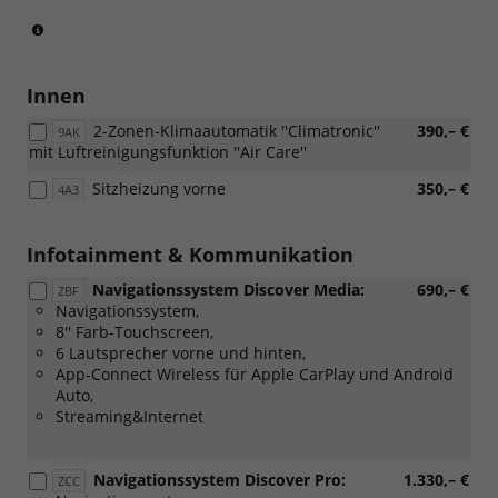
(Nur
in
Verbindung
mit
Innen
einer
2-Zonen-Klimaautomatik ''Climatronic''
390,– €
Farbe
9AK
mit Luftreinigungsfunktion ''Air Care''
mit
schwarzem
Sitzheizung vorne
350,– €
4A3
Karosseriedach)
Infotainment & Kommunikation
Navigationssystem Discover Media:
690,– €
ZBF
Navigationssystem,
8'' Farb-Touchscreen,
6 Lautsprecher vorne und hinten,
App-Connect Wireless für Apple CarPlay und Android
Auto,
Streaming&Internet
Navigationssystem Discover Pro:
1.330,– €
ZCC