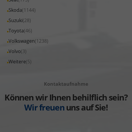
anzeigen
Peugeot
von
Fahrzeuge
Alle
Skoda
(1144)
anzeigen
Renault
von
Fahrzeuge
Alle
Suzuki
(28)
anzeigen
Seat
von
Fahrzeuge
Alle
Toyota
(46)
anzeigen
Skoda
von
Fahrzeuge
Alle
Volkswagen
(1238)
anzeigen
Suzuki
von
Fahrzeuge
Alle
Volvo
(3)
anzeigen
Toyota
von
Fahrzeuge
Alle
Weitere
(5)
anzeigen
Volkswagen
von
Fahrzeuge
anzeigen
Volvo
von
anzeigen
Kontaktaufnahme
Weitere
anzeigen
Können wir Ihnen behilflich sein?
Wir freuen
uns auf Sie!