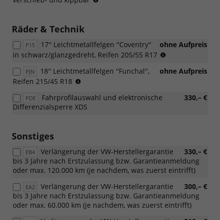
Dachreling
entfällt
bei
Räder & Technik
der
17'' Leichtmetallfelgen ''Coventry''
ohne Aufpreis
Wahl
P15
(Nicht
in schwarz/glanzgedreht, Reifen 205/55 R17
des
in
Panoramadachs)
18'' Leichtmetallfelgen ''Funchal'',
ohne Aufpreis
PJN
Verbindung
(Nicht
Reifen 215/45 R18
mit:
in
[WBS]
Fahrprofilauswahl und elektronische
330,– €
PDE
Verbindung
Design-
Differenzialsperre XDS
mit:
Paket
[WBS]
"Black
Design-
Style")
Sonstiges
Paket
"Black
Verlängerung der VW-Herstellergarantie
330,– €
EB4
Style")
bis 3 Jahre nach Erstzulassung bzw. Garantieanmeldung
oder max. 120.000 km (je nachdem, was zuerst eintrifft)
Verlängerung der VW-Herstellergarantie
300,– €
EA2
bis 3 Jahre nach Erstzulassung bzw. Garantieanmeldung
oder max. 60.000 km (je nachdem, was zuerst eintrifft)