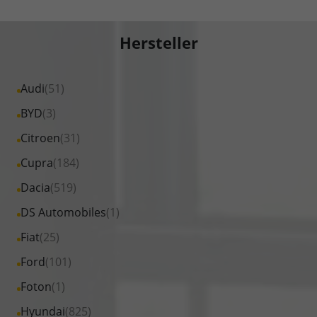
Hersteller
Alle
Audi
(51)
Fahrzeuge
Alle
BYD
(3)
von
Fahrzeuge
Alle
Citroen
(31)
Audi
von
Fahrzeuge
Alle
Cupra
(184)
anzeigen
BYD
von
Fahrzeuge
Alle
Dacia
(519)
anzeigen
Citroen
von
Fahrzeuge
Alle
DS Automobiles
(1)
anzeigen
Cupra
von
Fahrzeuge
Alle
Fiat
(25)
anzeigen
Dacia
von
Fahrzeuge
Alle
Ford
(101)
anzeigen
DS
von
Fahrzeuge
Alle
Foton
(1)
Automobiles
Fiat
von
Fahrzeuge
anzeigen
Alle
Hyundai
(825)
anzeigen