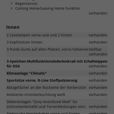
Regensensor,
Coming Home/Leaving Home Funktion
vorhanden
Innen
2 Leselampen vorne und und 2 hinten
vorhanden
3 Kopfstützen hinten
vorhanden
3-Punkt-Gurte auf allen Plätzen, vorne höhenverstellbar
vorhanden
3-Speichen-Multifunktionslederlenkrad mit Schaltwippen
für DSG
vorhanden
Klimaanlage "Climatic"
vorhanden
Sportsitze vorne, R-Line Stoffpolsterung
vorhanden
Ablagefächer an der Rückseite der Vordersitze
vorhanden
Ambiente-Innenbeleuchtung weiß
vorhanden
Dekoreinlagen "Grey Anondized Matt" für
Instrumententafel und Türverkleidungen vorn
vorhanden
Elektrische Fensterheber vorne und hinten
vorhanden