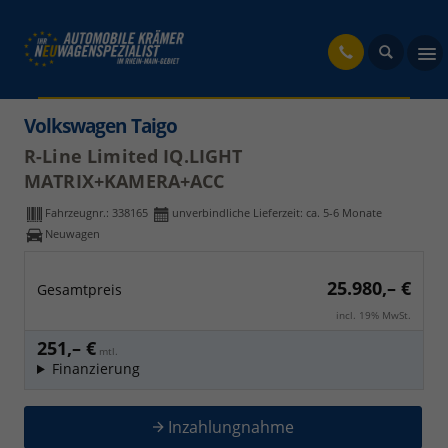
fahrzeug
Volkswagen Taigo
R-Line Limited IQ.LIGHT
MATRIX+KAMERA+ACC
Fahrzeugnr.:
338165
unverbindliche Lieferzeit: ca. 5-6 Monate
Neuwagen
25.980,– €
Gesamtpreis
incl. 19% MwSt.
251,– €
mtl.
Finanzierung
Inzahlungnahme