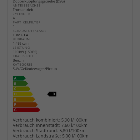
Doppelkupplungsgetriebe (DSG)
ANTRIEBSACHSE
Frontantrieb
ZYLINDER
4
PARTIKELFILTER
1
SCHADSTOFFKLASSE
Euro 6 EA
HUBRAUM
1.498 ccm
LEISTUNG
110 kW (150 PS)
KRAFTSTOFF
Benzin
KATEGORIE
SUV/Geländewagen/Pickup
Verbrauch kombiniert:
5,90 l/100km
Verbrauch Innenstadt:
7,60 l/100km
Verbrauch Stadtrand:
5,80 l/100km
Verbrauch Landstraße:
5,00 l/100km