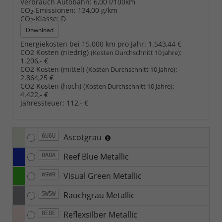
Verbrauch Autobahn:
6,00 l/100km
CO
-Emissionen:
134,00 g/km
2
CO
-Klasse:
D
2
Download
Energiekosten bei 15.000 km pro Jahr:
1.543,44 €
CO2 Kosten (niedrig)
:
(Kosten Durchschnitt 10 Jahre)
1.206,- €
CO2 Kosten (mittel)
:
(Kosten Durchschnitt 10 Jahre)
2.864,25 €
CO2 Kosten (hoch)
:
(Kosten Durchschnitt 10 Jahre)
4.422,- €
Jahressteuer:
112,- €
Ascotgrau
6U6U
Reef Blue Metallic
0A0A
Visual Green Metallic
W9W9
Rauchgrau Metallic
5W5W
Reflexsilber Metallic
8E8E