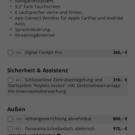
Navigationssystem,
9,2'' Farb-Touchscreen,
6 Lautsprecher vorne und hinten,
App-Connect Wireless für Apple CarPlay und Android
Auto,
Sprachsteuerung,
Streaming&Internet
Digital Cockpit Pro
360,– €
9S0
Sicherheit & Assistenz
Schlüssellose Zentralverriegelung und
310,– €
4F2
Startsystem "Keyless Access" inkl. Diebstahlwarnanlage
mit Innenraumüberwachung
Außen
Anhängevorrichtung abnehmbar
800,– €
1D2
Panorama-Schiebedach, elektrisch
970,– €
PS1
(Die
verschieb- und kippbar