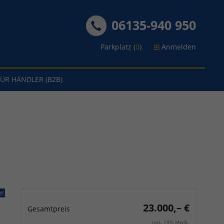
06135-940 950
Parkplatz (
0
)
Anmelden
FÜR HÄNDLER (B2B)
23.000,– €
Gesamtpreis
incl. 19% MwSt.