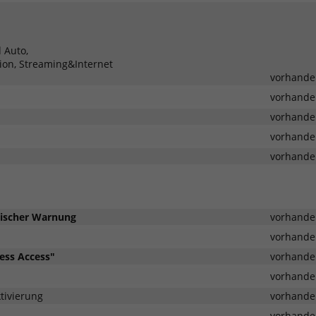
 Auto,
tion, Streaming&Internet
vorhande
vorhande
vorhande
vorhande
vorhande
tischer Warnung
vorhande
vorhande
ess Access"
vorhande
vorhande
tivierung
vorhande
vorhande