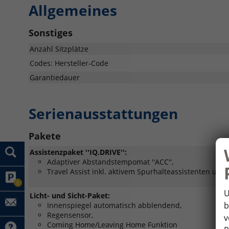
Allgemeines
Sonstiges
Anzahl Sitzplätze
Codes: Hersteller-Code
Garantiedauer
Serienausstattungen
Pakete
Assistenzpaket ''IQ.DRIVE'':
Adaptiver Abstandstempomat ''ACC'',
Travel Assist inkl. aktivem Spurhalteassistenten und
0
U
Licht- und Sicht-Paket:
b
Innenspiegel automatisch abblendend,
Regensensor,
v
Coming Home/Leaving Home Funktion