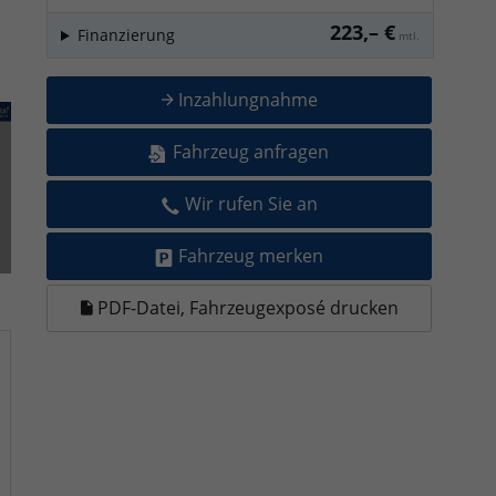
223,– €
Finanzierung
mtl.
Inzahlungnahme
Fahrzeug anfragen
Wir rufen Sie an
Fahrzeug merken
PDF-Datei, Fahrzeugexposé drucken