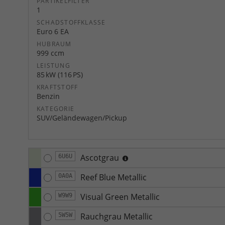
PARTIKELFILTER
1
SCHADSTOFFKLASSE
Euro 6 EA
HUBRAUM
999 ccm
LEISTUNG
85 kW (116 PS)
KRAFTSTOFF
Benzin
KATEGORIE
SUV/Geländewagen/Pickup
Ascotgrau
6U6U
Reef Blue Metallic
0A0A
Visual Green Metallic
W9W9
Rauchgrau Metallic
5W5W