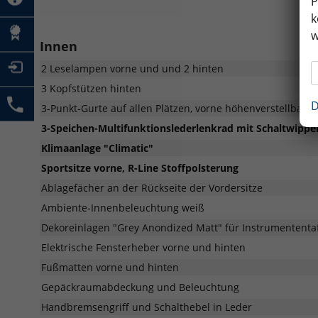
P
k
w
Innen
2 Leselampen vorne und und 2 hinten
3 Kopfstützen hinten
D
3-Punkt-Gurte auf allen Plätzen, vorne höhenverstellbar
3-Speichen-Multifunktionslederlenkrad mit Schaltwippe
Klimaanlage "Climatic"
Sportsitze vorne, R-Line Stoffpolsterung
Ablagefächer an der Rückseite der Vordersitze
Ambiente-Innenbeleuchtung weiß
Dekoreinlagen "Grey Anondized Matt" für Instrumententa
Elektrische Fensterheber vorne und hinten
Fußmatten vorne und hinten
Gepäckraumabdeckung und Beleuchtung
Handbremsengriff und Schalthebel in Leder