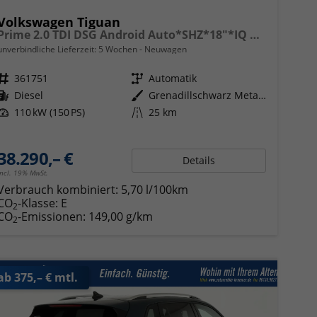
Volkswagen Tiguan
Prime 2.0 TDI DSG Android Auto*SHZ*18"*IQ Drive*360°*ACC*Keyless*LED Plus*Design Paket
unverbindliche Lieferzeit:
5 Wochen
Neuwagen
Fahrzeugnr.
361751
Getriebe
Automatik
Kraftstoff
Diesel
Außenfarbe
Grenadillschwarz Metallic
Leistung
110 kW (150 PS)
Kilometerstand
25 km
38.290,– €
Details
incl. 19% MwSt.
Verbrauch kombiniert:
5,70 l/100km
CO
-Klasse:
E
2
CO
-Emissionen:
149,00 g/km
2
ab 375,– € mtl.