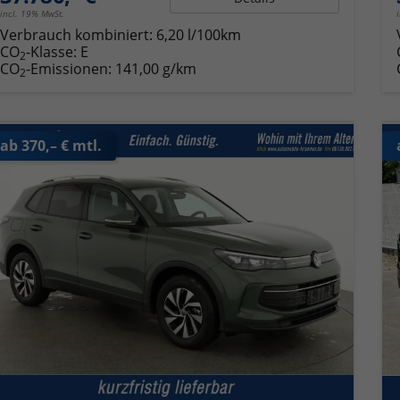
incl. 19% MwSt.
Verbrauch kombiniert:
6,20 l/100km
CO
-Klasse:
E
2
CO
-Emissionen:
141,00 g/km
2
ab 370,– € mtl.