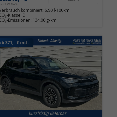
incl. 19% MwSt.
Verbrauch kombiniert:
5,90 l/100km
CO
-Klasse:
D
2
CO
-Emissionen:
134,00 g/km
2
ab 371,– € mtl.