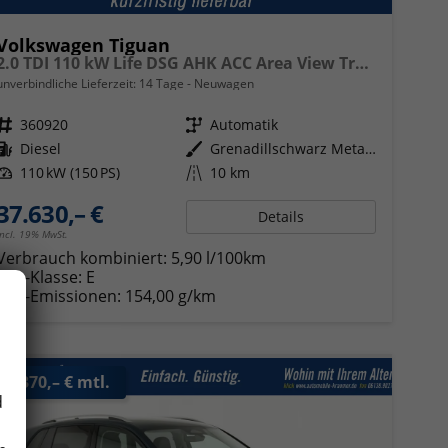
Volkswagen Tiguan
2.0 TDI 110 kW Life DSG AHK ACC Area View Travel
unverbindliche Lieferzeit:
14 Tage
Neuwagen
Fahrzeugnr.
360920
Getriebe
Automatik
Kraftstoff
Diesel
Außenfarbe
Grenadillschwarz Metallic
Leistung
110 kW (150 PS)
Kilometerstand
10 km
37.630,– €
Details
incl. 19% MwSt.
Verbrauch kombiniert:
5,90 l/100km
CO
-Klasse:
E
2
CO
-Emissionen:
154,00 g/km
2
ab 370,– € mtl.
d