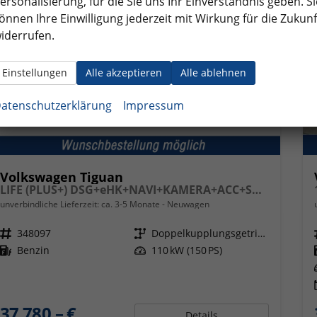
ersonalisierung, für die Sie uns Ihr Einverständnis geben. Si
önnen Ihre Einwilligung jederzeit mit Wirkung für die Zukunf
iderrufen.
Einstellungen
Alle akzeptieren
Alle ablehnen
atenschutzerklärung
Impressum
Volkswagen Tiguan
LIFE (PLUS+) DSG+eHK+NAVI+KAMERA+ACC+SHZ+LED+17'' ALU
unverbindliche Lieferzeit: ca. 3-5 Monate
Neuwagen
Fahrzeugnr.
348097
Getriebe
Doppelkupplungsgetriebe (DSG)
Kraftstoff
Benzin
Leistung
110 kW (150 PS)
37.780,– €
Details