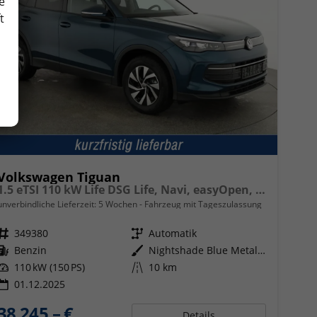
e
t
Volkswagen Tiguan
1.5 eTSI 110 kW Life DSG Life, Navi, easyOpen, Kamera, 5-J Garantie
unverbindliche Lieferzeit:
5 Wochen
Fahrzeug mit Tageszulassung
Fahrzeugnr.
349380
Getriebe
Automatik
Kraftstoff
Benzin
Außenfarbe
Nightshade Blue Metallic
Leistung
110 kW (150 PS)
Kilometerstand
10 km
01.12.2025
38.245,– €
Details