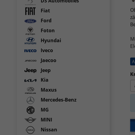
DS Automobiles
Ob
Fiat
zä
Ford
Be
Foton
M
Hyundai
El
Iveco
Jaecoo
A
Jeep
Kr
Kia
Maxus
Mercedes-Benz
MG
MINI
Nissan