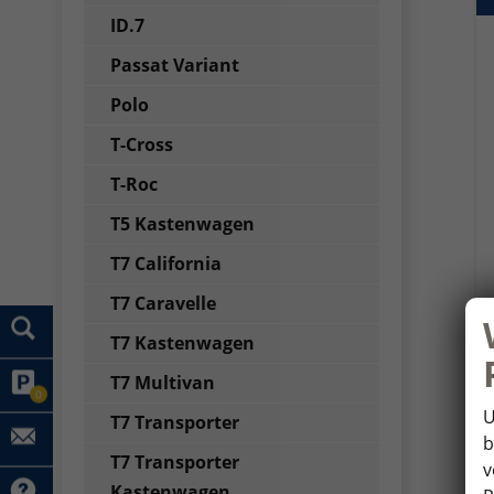
ID.7
Passat Variant
Polo
T-Cross
T-Roc
T5 Kastenwagen
T7 California
T7 Caravelle
T7 Kastenwagen
T7 Multivan
0
U
T7 Transporter
b
T7 Transporter
v
Kastenwagen