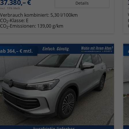
37.380,– €
Details
incl. 19% MwSt.
Verbrauch kombiniert:
5,30 l/100km
CO
-Klasse:
E
2
CO
-Emissionen:
139,00 g/km
2
ab 364,– € mtl.