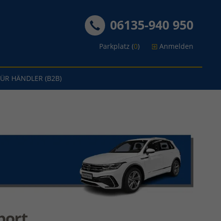
06135-940 950
Parkplatz (
0
)
Anmelden
FÜR HÄNDLER (B2B)
port