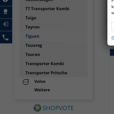
P
k
T7 Transporter Kombi
w
Taigo
Tayron
Tiguan
D
Touareg
Touran
Transporter Kombi
Transporter Pritsche
Volvo
Weitere