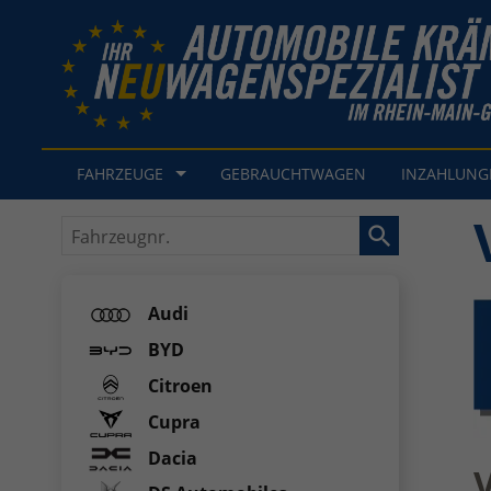
FAHRZEUGE
GEBRAUCHTWAGEN
INZAHLUN
Fahrzeugnr.
Audi
BYD
Citroen
Cupra
Dacia