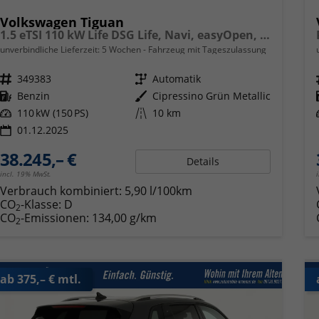
Volkswagen Tiguan
1.5 eTSI 110 kW Life DSG Life, Navi, easyOpen, Kamera, 5-J Garantie
unverbindliche Lieferzeit:
5 Wochen
Fahrzeug mit Tageszulassung
Fahrzeugnr.
349383
Getriebe
Automatik
Kraftstoff
Benzin
Außenfarbe
Cipressino Grün Metallic
Leistung
110 kW (150 PS)
Kilometerstand
10 km
01.12.2025
38.245,– €
Details
incl. 19% MwSt.
Verbrauch kombiniert:
5,90 l/100km
CO
-Klasse:
D
2
CO
-Emissionen:
134,00 g/km
2
ab 375,– € mtl.