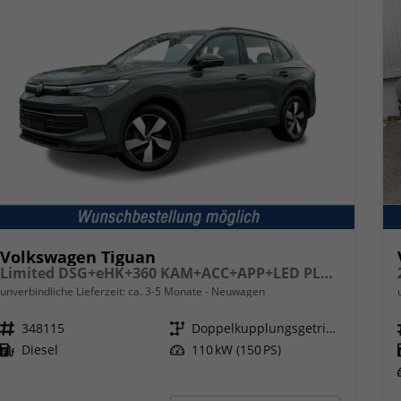
Volkswagen Tiguan
Limited DSG+eHK+360 KAM+ACC+APP+LED PLUS+17" LM+KLIMA
unverbindliche Lieferzeit: ca. 3-5 Monate
Neuwagen
Fahrzeugnr.
348115
Getriebe
Doppelkupplungsgetriebe (DSG)
Kraftstoff
Diesel
Leistung
110 kW (150 PS)