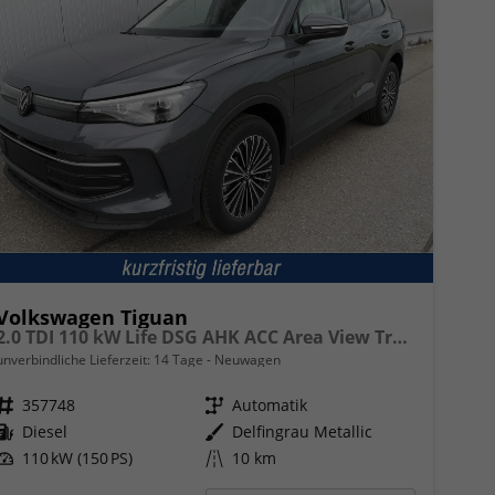
Volkswagen Tiguan
2.0 TDI 110 kW Life DSG AHK ACC Area View Travel
unverbindliche Lieferzeit:
14 Tage
Neuwagen
Fahrzeugnr.
357748
Getriebe
Automatik
Kraftstoff
Diesel
Außenfarbe
Delfingrau Metallic
Leistung
110 kW (150 PS)
Kilometerstand
10 km