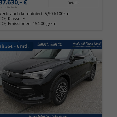
37.630,– €
Details
incl. 19% MwSt.
Verbrauch kombiniert:
5,90 l/100km
CO
-Klasse:
E
2
CO
-Emissionen:
154,00 g/km
2
ab 364,– € mtl.