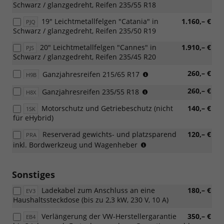
Schwarz / glanzgedreht, Reifen 235/55 R18
19" Leichtmetallfelgen "Catania" in
1.160,– €
PJQ
Schwarz / glanzgedreht, Reifen 235/50 R19
20" Leichtmetallfelgen "Cannes" in
1.910,– €
PJS
Schwarz / glanzgedreht, Reifen 235/45 R20
(Nicht
260,– €
Ganzjahresreifen 215/65 R17
H9B
in
(Nur
260,– €
Ganzjahresreifen 235/55 R18
Verbindung
H8X
in
mit:
Motorschutz und Getriebeschutz (nicht
140,– €
1SK
Verbindung
[PJN]
für eHybrid)
mit
18"
[PJN]
Leichtmetallfelgen
Reserverad gewichts- und platzsparend
120,– €
PRA
18"
"Napoli",
(Nicht
inkl. Bordwerkzeug und Wagenheber
Leichtmetallfelgen
[PJP]
für
"Napoli")
18"
eHybrid)
Leichtmetallfelgen
Sonstiges
"Bologna",
[PJQ]
Ladekabel zum Anschluss an eine
180,– €
EV3
19"
Haushaltssteckdose (bis zu 2,3 kW, 230 V, 10 A)
Leichtmetallfelgen
"Catania",
Verlängerung der VW-Herstellergarantie
350,– €
EB4