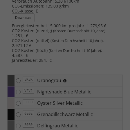
Verbrauch Autobahn:
5,30 l/100km
CO
-Emissionen:
139,00 g/km
2
CO
-Klasse:
E
2
Download
Energiekosten bei 15.000 km pro Jahr:
1.279,95 €
CO2 Kosten (niedrig)
:
(Kosten Durchschnitt 10 Jahre)
1.251,- €
CO2 Kosten (mittel)
:
(Kosten Durchschnitt 10 Jahre)
2.971,12 €
CO2 Kosten (hoch)
:
(Kosten Durchschnitt 10 Jahre)
4.587,- €
Jahressteuer:
284,- €
Uranograu
5K5K
Nightshade Blue Metallic
V2V2
Oyster Silver Metallic
F0F0
Grenadillschwarz Metallic
0E0E
Delfingrau Metallic
B0B0