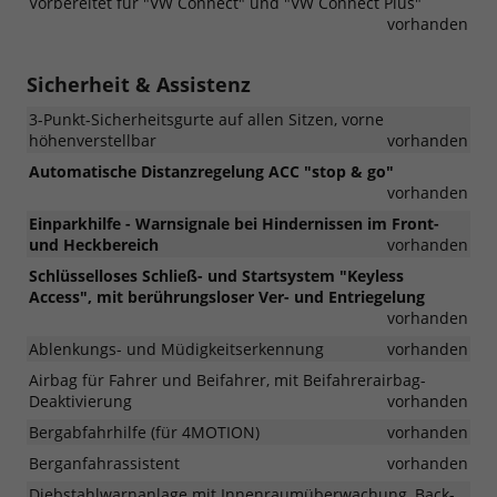
Vorbereitet für "VW Connect" und "VW Connect Plus"
vorhanden
Sicherheit & Assistenz
3-Punkt-Sicherheitsgurte auf allen Sitzen, vorne
höhenverstellbar
vorhanden
Automatische Distanzregelung ACC "stop & go"
vorhanden
Einparkhilfe - Warnsignale bei Hindernissen im Front-
und Heckbereich
vorhanden
Schlüsselloses Schließ- und Startsystem "Keyless
Access", mit berührungsloser Ver- und Entriegelung
vorhanden
Ablenkungs- und Müdigkeitserkennung
vorhanden
Airbag für Fahrer und Beifahrer, mit Beifahrerairbag-
Deaktivierung
vorhanden
Bergabfahrhilfe (für 4MOTION)
vorhanden
Berganfahrassistent
vorhanden
Diebstahlwarnanlage mit Innenraumüberwachung, Back-