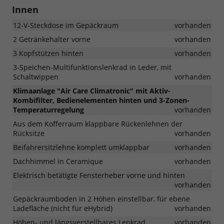
Innen
12-V-Steckdose im Gepäckraum
vorhanden
2 Getränkehalter vorne
vorhanden
3 Kopfstützen hinten
vorhanden
3-Speichen-Multifunktionslenkrad in Leder, mit
Schaltwippen
vorhanden
Klimaanlage "Air Care Climatronic" mit Aktiv-
Kombifilter, Bedienelementen hinten und 3-Zonen-
Temperaturregelung
vorhanden
Aus dem Kofferraum klappbare Rückenlehnen der
Rücksitze
vorhanden
Beifahrersitzlehne komplett umklappbar
vorhanden
Dachhimmel in Ceramique
vorhanden
Elektrisch betätigte Fensterheber vorne und hinten
vorhanden
Gepäckraumboden in 2 Höhen einstellbar, für ebene
Ladefläche (nicht für eHybrid)
vorhanden
Höhen- und längsverstellbares Lenkrad
vorhanden