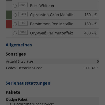
Pure White
0Q0Q
Cipressino-Grün Metallic
180,– €
D4D4
Persimmon Red Metallic
180,– €
D3D3
Oryxweiß Perlmutteffekt
450,– €
0R0R
Allgemeines
Sonstiges
Anzahl Sitzplätze
5
Codes: Hersteller-Code
CT1C4ZL1
Serienausstattungen
Pakete
Design-Paket:
Dachreling silber eloxiert,