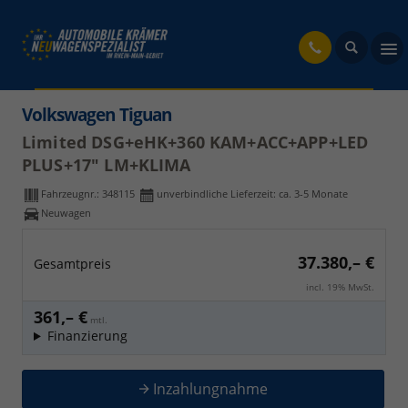
fahrzeug
Volkswagen Tiguan
Limited DSG+eHK+360 KAM+ACC+APP+LED
PLUS+17" LM+KLIMA
Fahrzeugnr.:
348115
unverbindliche Lieferzeit: ca. 3-5 Monate
Neuwagen
37.380,– €
Gesamtpreis
incl. 19% MwSt.
361,– €
mtl.
Finanzierung
Inzahlungnahme