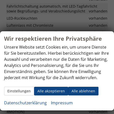
Fahrlichtschaltung automatisch, mit LED-Tagfahrlicht
sowie Begrüßungs- und Verabschiedungslicht
vorhanden
LED-Rückleuchten
vorhanden
Lufteinlass mit Chromleiste
vorhanden
Schwarz lackierter Kühlergrill mit Chromleiste
vorhanden
Wir respektieren Ihre Privatsphäre
Stoßfänger in Wagenfarbe
vorhanden
Unsere Website setzt Cookies ein, um unsere Dienste
Umgebungsbeleuchtung mit Welcome Light-Funktion aus
den Außenspiegeln
vorhanden
für Sie bereitzustellen. Hierbei berücksichtigen wir Ihre
Wärmedämmende Scheiben an allen Fenstern
vorhanden
Auswahl und verarbeiten nur die Daten für Marketing,
Analytics und Personalisierung, für die Sie uns Ihr
Zierleisten um die Seitenfenster schwarz
vorhanden
Einverständnis geben. Sie können Ihre Einwilligung
jederzeit mit Wirkung für die Zukunft widerrufen.
Räder & Technik
17" Leichtmetallfelgen "Venezia" in Schwarz /
Einstellungen
Alle akzeptieren
Alle ablehnen
glanzgedreht, Reifen 215/65 R17
vorhanden
ABS
vorhanden
Datenschutzerklärung
Impressum
Adaptive Fahrwerksregelung DCC Pro (nur für eHybrid und
4MOTION)
vorhanden