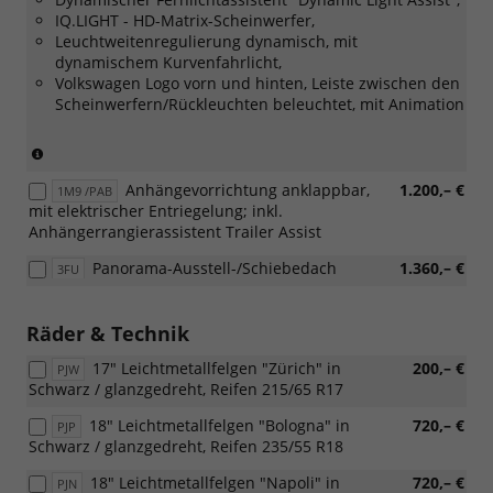
IQ.LIGHT - HD-Matrix-Scheinwerfer,
Leuchtweitenregulierung dynamisch, mit
dynamischem Kurvenfahrlicht,
Volkswagen Logo vorn und hinten, Leiste zwischen den
Scheinwerfern/Rückleuchten beleuchtet, mit Animation
(Nur
in
Anhängevorrichtung anklappbar,
1.200,– €
Verbindung
1M9 /PAB
mit elektrischer Entriegelung; inkl.
mit:
Anhängerrangierassistent Trailer Assist
[RBJ]
Infotainment-
Panorama-Ausstell-/Schiebedach
1.360,– €
3FU
Paket
"Discover")
Räder & Technik
17" Leichtmetallfelgen "Zürich" in
200,– €
PJW
Schwarz / glanzgedreht, Reifen 215/65 R17
18" Leichtmetallfelgen "Bologna" in
720,– €
PJP
Schwarz / glanzgedreht, Reifen 235/55 R18
18" Leichtmetallfelgen "Napoli" in
720,– €
PJN