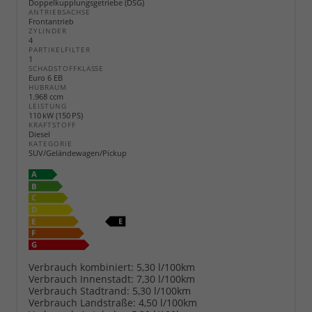
Doppelkupplungsgetriebe (DSG)
ANTRIEBSACHSE
Frontantrieb
ZYLINDER
4
PARTIKELFILTER
1
SCHADSTOFFKLASSE
Euro 6 EB
HUBRAUM
1.968 ccm
LEISTUNG
110 kW (150 PS)
KRAFTSTOFF
Diesel
KATEGORIE
SUV/Geländewagen/Pickup
Verbrauch kombiniert:
5,30 l/100km
Verbrauch Innenstadt:
7,30 l/100km
Verbrauch Stadtrand:
5,30 l/100km
Verbrauch Landstraße:
4,50 l/100km