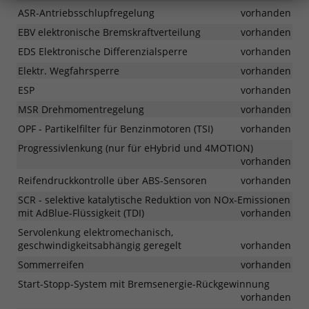
ASR-Antriebsschlupfregelung
vorhanden
EBV elektronische Bremskraftverteilung
vorhanden
EDS Elektronische Differenzialsperre
vorhanden
Elektr. Wegfahrsperre
vorhanden
ESP
vorhanden
MSR Drehmomentregelung
vorhanden
OPF - Partikelfilter für Benzinmotoren (TSI)
vorhanden
Progressivlenkung (nur für eHybrid und 4MOTION)
vorhanden
Reifendruckkontrolle über ABS-Sensoren
vorhanden
SCR - selektive katalytische Reduktion von NOx-Emissionen
mit AdBlue-Flüssigkeit (TDI)
vorhanden
Servolenkung elektromechanisch,
geschwindigkeitsabhängig geregelt
vorhanden
Sommerreifen
vorhanden
Start-Stopp-System mit Bremsenergie-Rückgewinnung
vorhanden