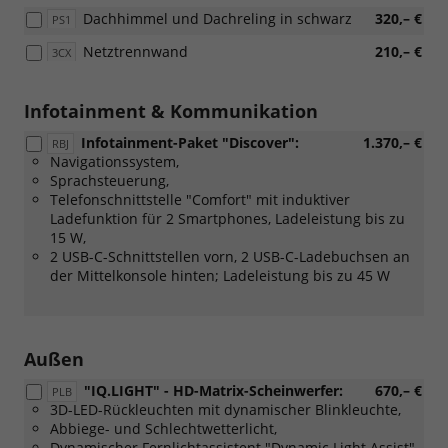
Dachhimmel und Dachreling in schwarz
320,– €
PS1
Netztrennwand
210,– €
3CX
Infotainment & Kommunikation
Infotainment-Paket "Discover":
1.370,– €
RBJ
Navigationssystem,
Sprachsteuerung,
Telefonschnittstelle "Comfort" mit induktiver
Ladefunktion für 2 Smartphones, Ladeleistung bis zu
15 W,
2 USB-C-Schnittstellen vorn, 2 USB-C-Ladebuchsen an
der Mittelkonsole hinten; Ladeleistung bis zu 45 W
Außen
"IQ.LIGHT" - HD-Matrix-Scheinwerfer:
670,– €
PLB
3D-LED-Rückleuchten mit dynamischer Blinkleuchte,
Abbiege- und Schlechtwetterlicht,
Dynamischer Fernlichtassistent "Dynamic Light Assist",