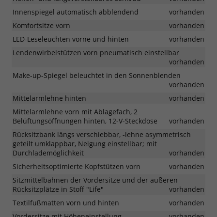
Innenspiegel automatisch abblendend
vorhanden
Komfortsitze vorn
vorhanden
LED-Leseleuchten vorne und hinten
vorhanden
Lendenwirbelstützen vorn pneumatisch einstellbar
vorhanden
Make-up-Spiegel beleuchtet in den Sonnenblenden
vorhanden
Mittelarmlehne hinten
vorhanden
Mittelarmlehne vorn mit Ablagefach, 2
Belüftungsöffnungen hinten, 12-V-Steckdose
vorhanden
Rücksitzbank längs verschiebbar, -lehne asymmetrisch
geteilt umklappbar, Neigung einstellbar; mit
Durchlademöglichkeit
vorhanden
Sicherheitsoptimierte Kopfstützen vorn
vorhanden
Sitzmittelbahnen der Vordersitze und der äußeren
Rücksitzplätze in Stoff "Life"
vorhanden
Textilfußmatten vorn und hinten
vorhanden
Vordersitze mit Höheneinstellung
vorhanden