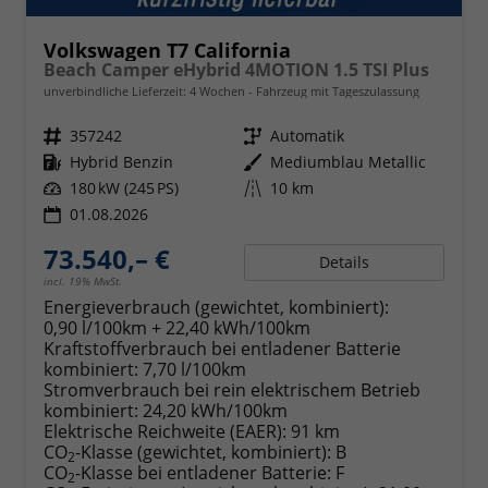
Volkswagen T7 California
Beach Camper eHybrid 4MOTION 1.5 TSI Plus
unverbindliche Lieferzeit:
4 Wochen
Fahrzeug mit Tageszulassung
Fahrzeugnr.
357242
Getriebe
Automatik
Kraftstoff
Hybrid Benzin
Außenfarbe
Mediumblau Metallic
Leistung
180 kW (245 PS)
Kilometerstand
10 km
01.08.2026
73.540,– €
Details
incl. 19% MwSt.
Energieverbrauch (gewichtet, kombiniert):
0,90 l/100km + 22,40 kWh/100km
Kraftstoffverbrauch bei entladener Batterie
kombiniert:
7,70 l/100km
Stromverbrauch bei rein elektrischem Betrieb
kombiniert:
24,20 kWh/100km
Elektrische Reichweite (EAER):
91 km
CO
-Klasse (gewichtet, kombiniert):
B
2
CO
-Klasse bei entladener Batterie:
F
2