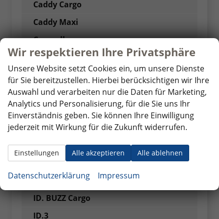
Caddy Cargo
Caddy Maxi
Caravelle
Wir respektieren Ihre Privatsphäre
Crafter
Unsere Website setzt Cookies ein, um unsere Dienste
Crafter Kastenwagen
für Sie bereitzustellen. Hierbei berücksichtigen wir Ihre
Auswahl und verarbeiten nur die Daten für Marketing,
Crafter Pritschenwagen
Analytics und Personalisierung, für die Sie uns Ihr
e-Transporter Kastenwagen
Einverständnis geben. Sie können Ihre Einwilligung
jederzeit mit Wirkung für die Zukunft widerrufen.
Golf
Golf GTI
Einstellungen
Alle akzeptieren
Alle ablehnen
Golf Variant
Datenschutzerklärung
Impressum
ID. BUZZ
ID. BUZZ Cargo
ID.3