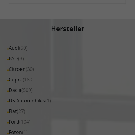
Hersteller
Alle
Audi
(50)
Fahrzeuge
Alle
BYD
(3)
von
Fahrzeuge
Alle
Citroen
(30)
Audi
von
Fahrzeuge
Alle
Cupra
(180)
anzeigen
BYD
von
Fahrzeuge
Alle
Dacia
(509)
anzeigen
Citroen
von
Fahrzeuge
Alle
DS Automobiles
(1)
anzeigen
Cupra
von
Fahrzeuge
Alle
Fiat
(27)
anzeigen
Dacia
von
Fahrzeuge
Alle
Ford
(104)
anzeigen
DS
von
Fahrzeuge
Alle
Foton
(1)
Automobiles