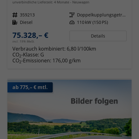
unverbindliche Lieferzeit:
4 Monate
Neuwagen
Fahrzeugnr.
359213
Getriebe
Doppelkupplungsgetriebe (DSG)
Kraftstoff
Diesel
Leistung
110 kW (150 PS)
75.328,– €
Details
incl. 19% MwSt.
Verbrauch kombiniert:
6,80 l/100km
CO
-Klasse:
G
2
CO
-Emissionen:
176,00 g/km
2
ab 775,– € mtl.