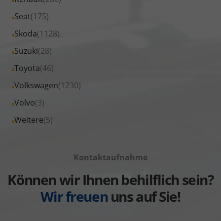
anzeigen
Opel
von
Fahrzeuge
Alle
Seat
(175)
anzeigen
Peugeot
von
Fahrzeuge
Alle
Skoda
(1128)
anzeigen
Renault
von
Fahrzeuge
Alle
Suzuki
(28)
anzeigen
Seat
von
Fahrzeuge
Alle
Toyota
(46)
anzeigen
Skoda
von
Fahrzeuge
Alle
Volkswagen
(1230)
anzeigen
Suzuki
von
Fahrzeuge
Alle
Volvo
(3)
anzeigen
Toyota
von
Fahrzeuge
Alle
Weitere
(5)
anzeigen
Volkswagen
von
Fahrzeuge
anzeigen
Volvo
von
anzeigen
Kontaktaufnahme
Weitere
anzeigen
Können wir Ihnen behilflich sein?
Wir freuen
uns auf Sie!