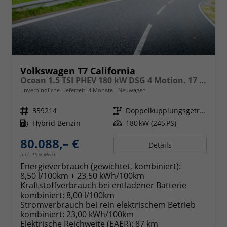
Volkswagen T7 California
Ocean 1.5 TSI PHEV 180 kW DSG 4 Motion. 17 Zoll Fahrwerk, Leichtmetallfelgen 18 Zoll, Markise mit Schiene und Gehäuse links, 230 V Einspeisung Batterieaufladung, Sitze, Klimaautomatik, 5 Jahre Werksgarantie,
unverbindliche Lieferzeit:
4 Monate
Neuwagen
Fahrzeugnr.
359214
Getriebe
Doppelkupplungsgetriebe (DSG)
Kraftstoff
Hybrid Benzin
Leistung
180 kW (245 PS)
80.088,– €
Details
incl. 19% MwSt.
Energieverbrauch (gewichtet, kombiniert):
8,50 l/100km + 23,50 kWh/100km
Kraftstoffverbrauch bei entladener Batterie
kombiniert:
8,00 l/100km
Stromverbrauch bei rein elektrischem Betrieb
kombiniert:
23,00 kWh/100km
Elektrische Reichweite (EAER):
87 km