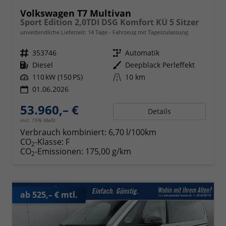
Volkswagen T7 Multivan
Sport Edition 2,0TDI DSG Komfort KÜ 5 Sitzer
unverbindliche Lieferzeit:
14 Tage
Fahrzeug mit Tageszulassung
Fahrzeugnr.
353746
Getriebe
Automatik
Kraftstoff
Diesel
Außenfarbe
Deepblack Perleffekt
Leistung
110 kW (150 PS)
Kilometerstand
10 km
01.06.2026
53.960,– €
Details
incl. 19% MwSt.
Verbrauch kombiniert:
6,70 l/100km
CO
-Klasse:
F
2
CO
-Emissionen:
175,00 g/km
2
ab 525,– € mtl.