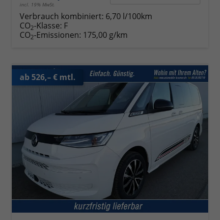
incl. 19% MwSt.
Verbrauch kombiniert:
6,70 l/100km
CO
-Klasse:
F
2
CO
-Emissionen:
175,00 g/km
2
ab 526,– € mtl.