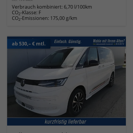
Verbrauch kombiniert:
6,70 l/100km
CO
-Klasse:
F
2
CO
-Emissionen:
175,00 g/km
2
ab 530,– € mtl.