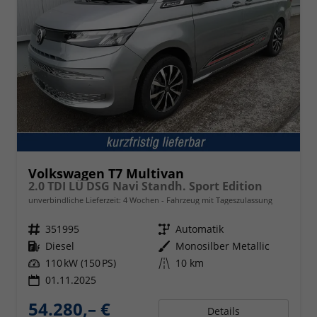
Volkswagen T7 Multivan
2.0 TDI LÜ DSG Navi Standh. Sport Edition
unverbindliche Lieferzeit:
4 Wochen
Fahrzeug mit Tageszulassung
Fahrzeugnr.
351995
Getriebe
Automatik
Kraftstoff
Diesel
Außenfarbe
Monosilber Metallic
Leistung
110 kW (150 PS)
Kilometerstand
10 km
01.11.2025
54.280,– €
Details