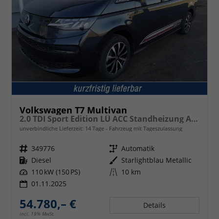
Volkswagen T7 Multivan
2.0 TDI Sport Edition LÜ ACC Standheizung AHK
unverbindliche Lieferzeit:
14 Tage
Fahrzeug mit Tageszulassung
Fahrzeugnr.
349776
Getriebe
Automatik
Kraftstoff
Diesel
Außenfarbe
Starlightblau Metallic
Leistung
110 kW (150 PS)
Kilometerstand
10 km
01.11.2025
54.780,– €
Details
incl. 19% MwSt.