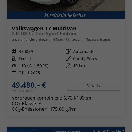
Volkswagen T7 Multivan
2.0 TDI LÜ Lite Sport Edition
unverbindliche Lieferzeit:
14 Tage
Fahrzeug mit Tageszulassung
Fahrzeugnr.
350059
Getriebe
Automatik
Kraftstoff
Diesel
Außenfarbe
Candy-Weiß
Leistung
110 kW (150 PS)
Kilometerstand
10 km
01.11.2025
49.480,– €
Details
incl. 19% MwSt.
Verbrauch kombiniert:
6,70 l/100km
CO
-Klasse:
F
2
CO
-Emissionen:
175,00 g/km
2