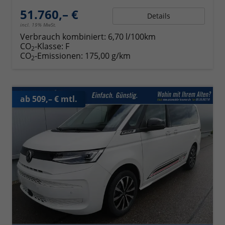
51.760,– €
Details
incl. 19% MwSt.
Verbrauch kombiniert:
6,70 l/100km
CO
-Klasse:
F
2
CO
-Emissionen:
175,00 g/km
2
ab 509,– € mtl.