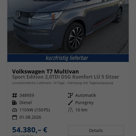
Volkswagen T7 Multivan
Sport Edition 2,0TDI DSG Komfort LÜ 5 Sitzer
unverbindliche Lieferzeit:
14 Tage
Fahrzeug mit Tageszulassung
Fahrzeugnr.
348959
Getriebe
Automatik
Kraftstoff
Diesel
Außenfarbe
Puregrey
Leistung
110 kW (150 PS)
Kilometerstand
10 km
01.08.2026
54.380,– €
Details
incl. 19% MwSt.