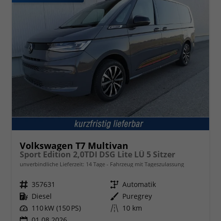
Volkswagen T7 Multivan
Sport Edition 2,0TDI DSG Lite LÜ 5 Sitzer
unverbindliche Lieferzeit:
14 Tage
Fahrzeug mit Tageszulassung
Fahrzeugnr.
357631
Getriebe
Automatik
Kraftstoff
Diesel
Außenfarbe
Puregrey
Leistung
110 kW (150 PS)
Kilometerstand
10 km
01.08.2026