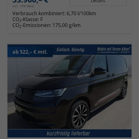
Details
incl. 19% MwSt.
Verbrauch kombiniert:
6,70 l/100km
CO
-Klasse:
F
2
CO
-Emissionen:
175,00 g/km
2
ab 522,– € mtl.