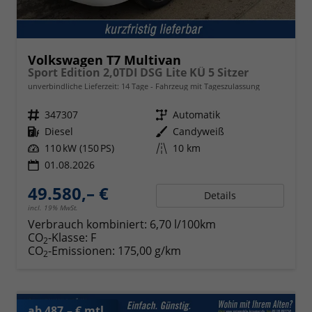
Volkswagen T7 Multivan
Sport Edition 2,0TDI DSG Lite KÜ 5 Sitzer
unverbindliche Lieferzeit:
14 Tage
Fahrzeug mit Tageszulassung
Fahrzeugnr.
347307
Getriebe
Automatik
Kraftstoff
Diesel
Außenfarbe
Candyweiß
Leistung
110 kW (150 PS)
Kilometerstand
10 km
01.08.2026
49.580,– €
Details
incl. 19% MwSt.
Verbrauch kombiniert:
6,70 l/100km
CO
-Klasse:
F
2
CO
-Emissionen:
175,00 g/km
2
ab 487,– € mtl.