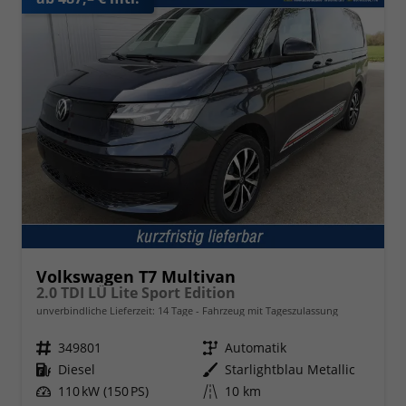
Volkswagen T7 Multivan
2.0 TDI LÜ Lite Sport Edition
unverbindliche Lieferzeit:
14 Tage
Fahrzeug mit Tageszulassung
Fahrzeugnr.
349801
Getriebe
Automatik
Kraftstoff
Diesel
Außenfarbe
Starlightblau Metallic
Leistung
110 kW (150 PS)
Kilometerstand
10 km