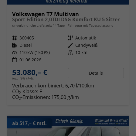
Volkswagen T7 Multivan
Sport Edition 2,0TDI DSG Komfort KÜ 5 Sitzer
unverbindliche Lieferzeit:
14 Tage
Fahrzeug mit Tageszulassung
Fahrzeugnr.
360405
Getriebe
Automatik
Kraftstoff
Diesel
Außenfarbe
Candyweiß
Leistung
110 kW (150 PS)
Kilometerstand
10 km
01.06.2026
53.080,– €
Details
incl. 19% MwSt.
Verbrauch kombiniert:
6,70 l/100km
CO
-Klasse:
F
2
CO
-Emissionen:
175,00 g/km
2
ab 517,– € mtl.