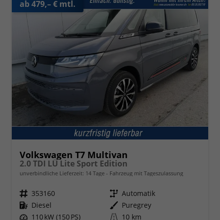
ab 479,– € mtl.
Volkswagen T7 Multivan
2.0 TDI LÜ Lite Sport Edition
unverbindliche Lieferzeit:
14 Tage
Fahrzeug mit Tageszulassung
Fahrzeugnr.
353160
Getriebe
Automatik
Kraftstoff
Diesel
Außenfarbe
Puregrey
Leistung
110 kW (150 PS)
Kilometerstand
10 km