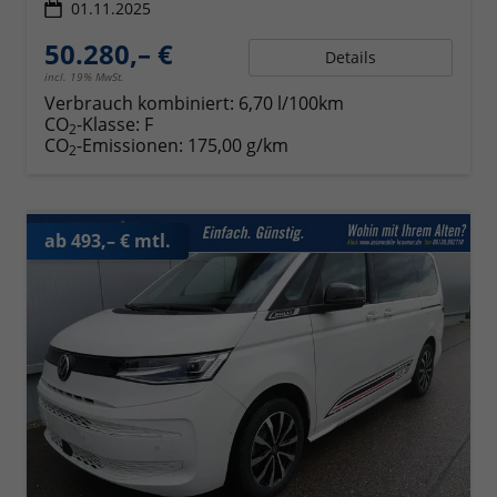
01.11.2025
50.280,– €
Details
incl. 19% MwSt.
Verbrauch kombiniert:
6,70 l/100km
CO
-Klasse:
F
2
CO
-Emissionen:
175,00 g/km
2
ab 493,– € mtl.