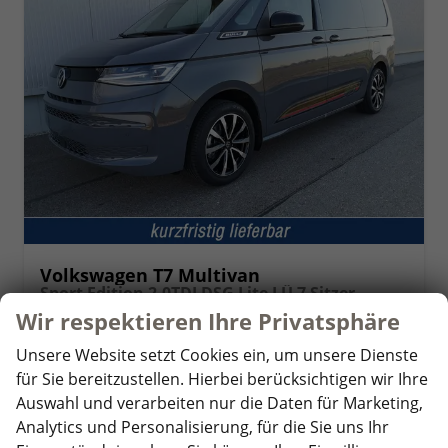
Volkswagen T7 Multivan
Sport Edition 2,0TDI DSG Lite LÜ 7 Sitzer
unverbindliche Lieferzeit:
14 Tage
Fahrzeug mit Tageszulassung
Wir respektieren Ihre Privatsphäre
Unsere Website setzt Cookies ein, um unsere Dienste
Fahrzeugnr.
348925
Getriebe
Automatik
für Sie bereitzustellen. Hierbei berücksichtigen wir Ihre
Kraftstoff
Diesel
Außenfarbe
Puregrey
Auswahl und verarbeiten nur die Daten für Marketing,
Leistung
110 kW (150 PS)
Kilometerstand
10 km
Analytics und Personalisierung, für die Sie uns Ihr
01.08.2026