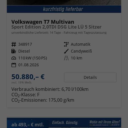
Volkswagen T7 Multivan
Sport Edition 2,0TDI DSG Lite LÜ 5 Sitzer
unverbindliche Lieferzeit:
14 Tage
Fahrzeug mit Tageszulassung
Fahrzeugnr.
348917
Getriebe
Automatik
Kraftstoff
Diesel
Außenfarbe
Candyweiß
Leistung
110 kW (150 PS)
Kilometerstand
10 km
01.08.2026
50.880,– €
Details
incl. 19% MwSt.
Verbrauch kombiniert:
6,70 l/100km
CO
-Klasse:
F
2
CO
-Emissionen:
175,00 g/km
2
ab 493,– € mtl.