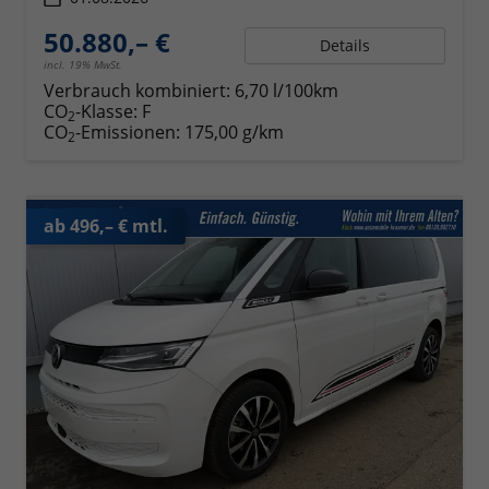
50.880,– €
Details
incl. 19% MwSt.
Verbrauch kombiniert:
6,70 l/100km
CO
-Klasse:
F
2
CO
-Emissionen:
175,00 g/km
2
ab 496,– € mtl.