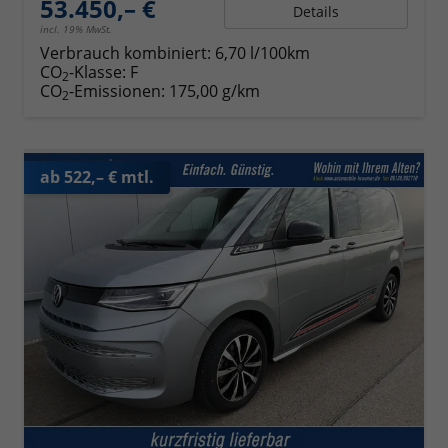
53.450,– €
Details
incl. 19% MwSt.
Verbrauch kombiniert:
6,70 l/100km
CO
-Klasse:
F
2
CO
-Emissionen:
175,00 g/km
2
ab 522,– € mtl.