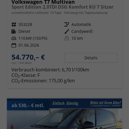
Volkswagen T7 Multivan
Sport Edition 2,0TDI DSG Komfort KÜ 7 Sitzer
unverbindliche Lieferzeit:
14 Tage
Fahrzeug mit Tageszulassung
Fahrzeugnr.
353228
Getriebe
Automatik
Kraftstoff
Diesel
Außenfarbe
Candyweiß
Leistung
110 kW (150 PS)
Kilometerstand
10 km
01.06.2026
54.770,– €
Details
incl. 19% MwSt.
Verbrauch kombiniert:
6,70 l/100km
CO
-Klasse:
F
2
CO
-Emissionen:
175,00 g/km
2
ab 530,– € mtl.