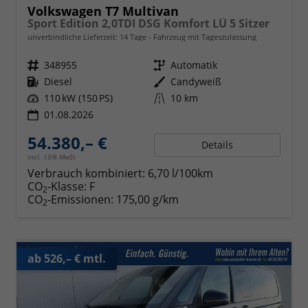
Volkswagen T7 Multivan
Sport Edition 2,0TDI DSG Komfort LÜ 5 Sitzer
unverbindliche Lieferzeit:
14 Tage
Fahrzeug mit Tageszulassung
Fahrzeugnr.
348955
Getriebe
Automatik
Kraftstoff
Diesel
Außenfarbe
Candyweiß
Leistung
110 kW (150 PS)
Kilometerstand
10 km
01.08.2026
54.380,– €
Details
incl. 19% MwSt.
Verbrauch kombiniert:
6,70 l/100km
CO
-Klasse:
F
2
CO
-Emissionen:
175,00 g/km
2
ab 526,– € mtl.