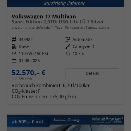
Volkswagen T7 Multivan
Sport Edition 2,0TDI DSG Lite LÜ 7 Sitzer
unverbindliche Lieferzeit:
14 Tage
Fahrzeug mit Tageszulassung
Fahrzeugnr.
348924
Getriebe
Automatik
Kraftstoff
Diesel
Außenfarbe
Candyweiß
Leistung
110 kW (150 PS)
Kilometerstand
10 km
01.08.2026
52.570,– €
Details
incl. 19% MwSt.
Verbrauch kombiniert:
6,70 l/100km
CO
-Klasse:
F
2
CO
-Emissionen:
175,00 g/km
2
ab 509,– € mtl.