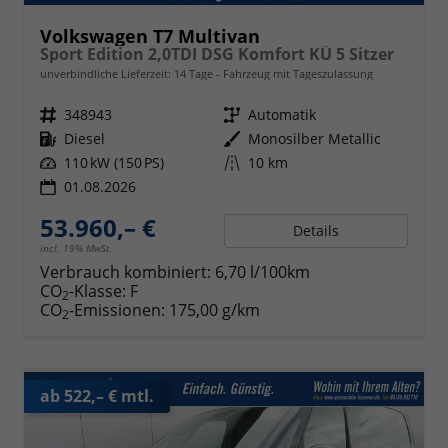
Volkswagen T7 Multivan
Sport Edition 2,0TDI DSG Komfort KÜ 5 Sitzer
unverbindliche Lieferzeit:
14 Tage
Fahrzeug mit Tageszulassung
Fahrzeugnr.
348943
Getriebe
Automatik
Kraftstoff
Diesel
Außenfarbe
Monosilber Metallic
Leistung
110 kW (150 PS)
Kilometerstand
10 km
01.08.2026
53.960,– €
Details
incl. 19% MwSt.
Verbrauch kombiniert:
6,70 l/100km
CO
-Klasse:
F
2
CO
-Emissionen:
175,00 g/km
2
ab 522,– € mtl.