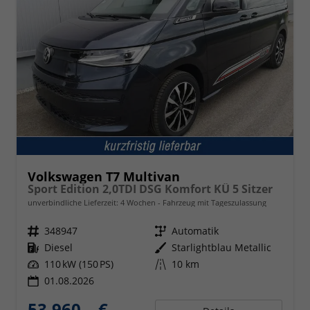
Volkswagen T7 Multivan
Sport Edition 2,0TDI DSG Komfort KÜ 5 Sitzer
unverbindliche Lieferzeit:
4 Wochen
Fahrzeug mit Tageszulassung
Fahrzeugnr.
348947
Getriebe
Automatik
Kraftstoff
Diesel
Außenfarbe
Starlightblau Metallic
Leistung
110 kW (150 PS)
Kilometerstand
10 km
01.08.2026
53.960,– €