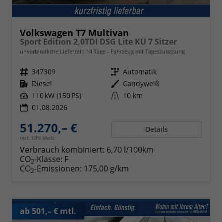
Volkswagen T7 Multivan
Sport Edition 2,0TDI DSG Lite KÜ 7 Sitzer
unverbindliche Lieferzeit:
14 Tage
Fahrzeug mit Tageszulassung
Fahrzeugnr.
347309
Getriebe
Automatik
Kraftstoff
Diesel
Außenfarbe
Candyweiß
Leistung
110 kW (150 PS)
Kilometerstand
10 km
01.08.2026
51.270,– €
Details
incl. 19% MwSt.
Verbrauch kombiniert:
6,70 l/100km
CO
-Klasse:
F
2
CO
-Emissionen:
175,00 g/km
2
ab 501,– € mtl.