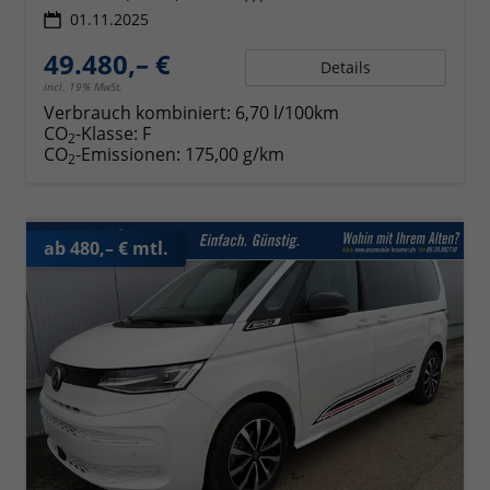
01.11.2025
49.480,– €
Details
incl. 19% MwSt.
Verbrauch kombiniert:
6,70 l/100km
CO
-Klasse:
F
2
CO
-Emissionen:
175,00 g/km
2
ab 480,– € mtl.