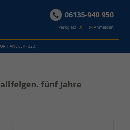
06135-940 950
Parkplatz (
0
)
Anmelden
FÜR HÄNDLER (B2B)
allfelgen. fünf Jahre