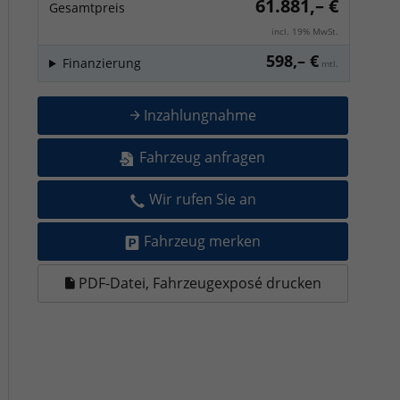
61.881,– €
Gesamtpreis
incl. 19% MwSt.
598,– €
Finanzierung
mtl.
Inzahlungnahme
Fahrzeug anfragen
Wir rufen Sie an
Fahrzeug merken
PDF-Datei, Fahrzeugexposé drucken