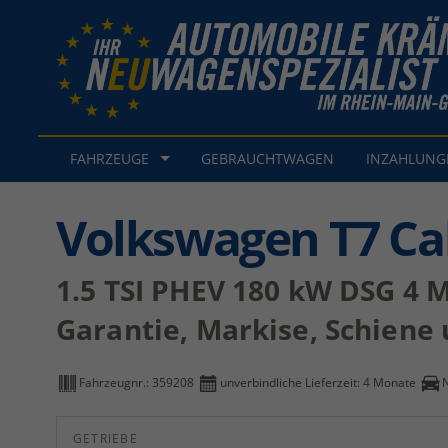
FAHRZEUGE
GEBRAUCHTWAGEN
INZAHLUN
Volkswagen T7 Cal
1.5 TSI PHEV 180 kW DSG 4 Mo
Garantie, Markise, Schiene u
Fahrzeugnr.:
359208
unverbindliche Lieferzeit:
4 Monate
GETRIEBE