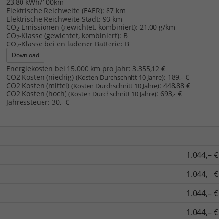
23,80 kWh/100km
Elektrische Reichweite (EAER):
87 km
Elektrische Reichweite Stadt:
93 km
CO
-Emissionen (gewichtet, kombiniert):
21,00 g/km
2
CO
-Klasse (gewichtet, kombiniert):
B
2
CO
-Klasse bei entladener Batterie:
B
2
Download
Energiekosten bei 15.000 km pro Jahr:
3.355,12 €
CO2 Kosten (niedrig)
:
189,- €
(Kosten Durchschnitt 10 Jahre)
CO2 Kosten (mittel)
:
448,88 €
(Kosten Durchschnitt 10 Jahre)
CO2 Kosten (hoch)
:
693,- €
(Kosten Durchschnitt 10 Jahre)
Jahressteuer:
30,- €
1.044,– €
1.044,– €
1.044,– €
1.044,– €