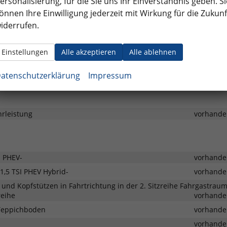
ersonalisierung, für die Sie uns Ihr Einverständnis geben. Si
200 km
önnen Ihre Einwilligung jederzeit mit Wirkung für die Zukunf
iderrufen.
2233 
3124 m
Einstellungen
Alle akzeptieren
Alle ablehnen
atenschutzerklärung
Impressum
hrleistung
vorhande
d PHEV-
vorhande
r 1,5 TSI PHEV Hybrid-
vorhande
n und Kopfstützen in Fahrtrichtung in der 2. Sitzreihe Fahrgastraum
reihe
vorhande
-Teppichboden
vorhande
vorhande