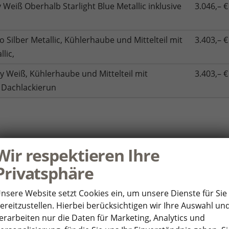
eiß Oberhalb Starlight Blue Metallic inklusive
3.046,– €
 Silber Metallic, Kühlerhaube und Mittelteil mit
3.403,– €
lic,
y Weiß, Kühlerhaube und Mittelteil mit
3.403,– €
, Dachlackierun
Wir respektieren Ihre
2000 
Privatsphäre
750 
nsere Website setzt Cookies ein, um unsere Dienste für Sie
ereitzustellen. Hierbei berücksichtigen wir Ihre Auswahl un
STC CH9/Y
erarbeiten nur die Daten für Marketing, Analytics und
60 Mona