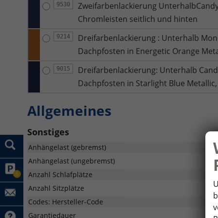
Zweifarbenlackierung UnterhalbCandy W
9530
Chromleisten seitlich und hinten
Dreifarbenlackierung : Unterhalb Mono
9214
Dachpfosten in Energetic Orange Metal
Dreifarbenlackierung: Unterhalb Cand
9015
Dachpfosten in Starlight Blue Metallic
Allgemeines
Sonstiges
Anhängelast (gebremst)
Anhängelast (ungebremst)
Anzahl Schlafplätze
0
U
Anzahl Sitzplätze
b
Codes: Hersteller-Code
v
Garantiedauer