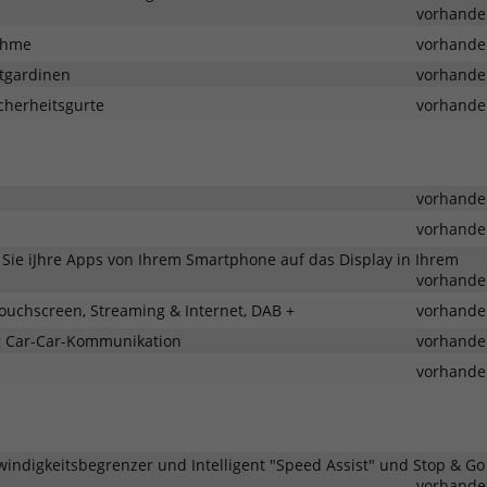
vorhande
nahme
vorhande
tgardinen
vorhande
cherheitsgurte
vorhande
vorhande
vorhande
 Sie iJhre Apps von Ihrem Smartphone auf das Display in Ihrem
vorhande
ouchscreen, Streaming & Internet, DAB +
vorhande
ng Car-Car-Kommunikation
vorhande
vorhande
indigkeitsbegrenzer und Intelligent "Speed Assist" und Stop & Go
vorhande