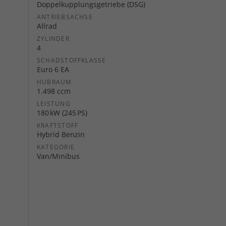
Doppelkupplungsgetriebe (DSG)
ANTRIEBSACHSE
Allrad
ZYLINDER
4
SCHADSTOFFKLASSE
Euro 6 EA
HUBRAUM
1.498 ccm
LEISTUNG
180 kW (245 PS)
KRAFTSTOFF
Hybrid Benzin
KATEGORIE
Van/Minibus