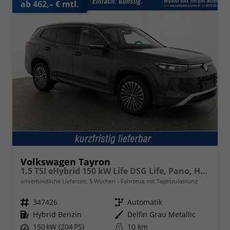
ab 462,– € mtl.
Volkswagen Tayron
1.5 TSI eHybrid 150 kW Life DSG Life, Pano, HuD, AHK, LED-Plus, Navi, 18-Zoll, 5-J Garantie
unverbindliche Lieferzeit:
5 Wochen
Fahrzeug mit Tageszulassung
Fahrzeugnr.
347426
Getriebe
Automatik
Kraftstoff
Hybrid Benzin
Außenfarbe
Delfin Grau Metallic
Leistung
150 kW (204 PS)
Kilometerstand
10 km