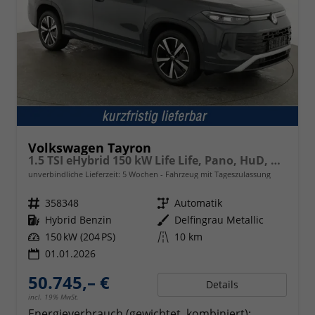
Volkswagen Tayron
1.5 TSI eHybrid 150 kW Life Life, Pano, HuD, AHK, AreaView, Side, Navi, Winter, 5-J. Garantie
unverbindliche Lieferzeit:
5 Wochen
Fahrzeug mit Tageszulassung
Fahrzeugnr.
358348
Getriebe
Automatik
Kraftstoff
Hybrid Benzin
Außenfarbe
Delfingrau Metallic
Leistung
150 kW (204 PS)
Kilometerstand
10 km
01.01.2026
50.745,– €
Details
incl. 19% MwSt.
Energieverbrauch (gewichtet, kombiniert):