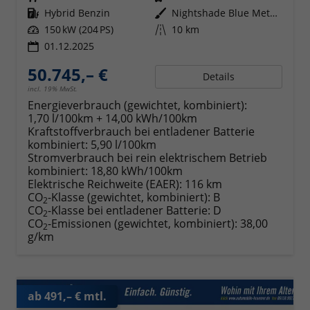
Kraftstoff
Hybrid Benzin
Außenfarbe
Nightshade Blue Metallic
Leistung
150 kW (204 PS)
Kilometerstand
10 km
01.12.2025
50.745,– €
Details
incl. 19% MwSt.
Energieverbrauch (gewichtet, kombiniert):
1,70 l/100km + 14,00 kWh/100km
Kraftstoffverbrauch bei entladener Batterie
kombiniert:
5,90 l/100km
Stromverbrauch bei rein elektrischem Betrieb
kombiniert:
18,80 kWh/100km
Elektrische Reichweite (EAER):
116 km
CO
-Klasse (gewichtet, kombiniert):
B
2
CO
-Klasse bei entladener Batterie:
D
2
CO
-Emissionen (gewichtet, kombiniert):
38,00
2
g/km
ab 491,– € mtl.