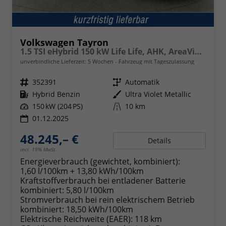
Volkswagen Tayron
1.5 TSI eHybrid 150 kW Life Life, AHK, AreaView, Side, Navi, Winter, 5-J. Garantie
unverbindliche Lieferzeit:
5 Wochen
Fahrzeug mit Tageszulassung
Fahrzeugnr.
352391
Getriebe
Automatik
Kraftstoff
Hybrid Benzin
Außenfarbe
Ultra Violet Metallic
Leistung
150 kW (204 PS)
Kilometerstand
10 km
01.12.2025
48.245,– €
Details
incl. 19% MwSt.
Energieverbrauch (gewichtet, kombiniert):
1,60 l/100km + 13,80 kWh/100km
Kraftstoffverbrauch bei entladener Batterie
kombiniert:
5,80 l/100km
Stromverbrauch bei rein elektrischem Betrieb
kombiniert:
18,50 kWh/100km
Elektrische Reichweite (EAER):
118 km