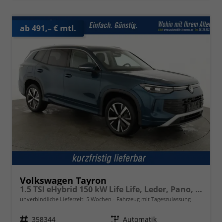
ab 491,– € mtl.
Volkswagen Tayron
1.5 TSI eHybrid 150 kW Life Life, Leder, Pano, HuD, AHK, AreaView, Side, Navi, Winter, 5-J. Garantie
unverbindliche Lieferzeit:
5 Wochen
Fahrzeug mit Tageszulassung
Fahrzeugnr.
358344
Getriebe
Automatik