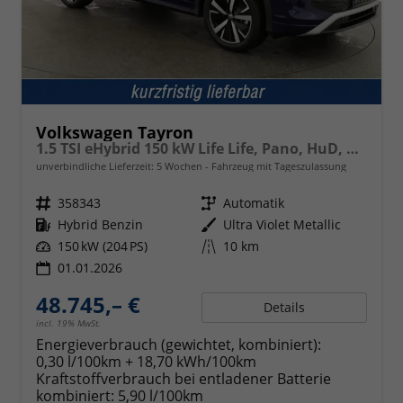
Volkswagen Tayron
1.5 TSI eHybrid 150 kW Life Life, Pano, HuD, AHK, AreaView, Side, Navi, Winter, 5-J. Garantie
unverbindliche Lieferzeit:
5 Wochen
Fahrzeug mit Tageszulassung
Fahrzeugnr.
358343
Getriebe
Automatik
Kraftstoff
Hybrid Benzin
Außenfarbe
Ultra Violet Metallic
Leistung
150 kW (204 PS)
Kilometerstand
10 km
01.01.2026
48.745,– €
Details
incl. 19% MwSt.
Energieverbrauch (gewichtet, kombiniert):
0,30 l/100km + 18,70 kWh/100km
Kraftstoffverbrauch bei entladener Batterie
kombiniert:
5,90 l/100km