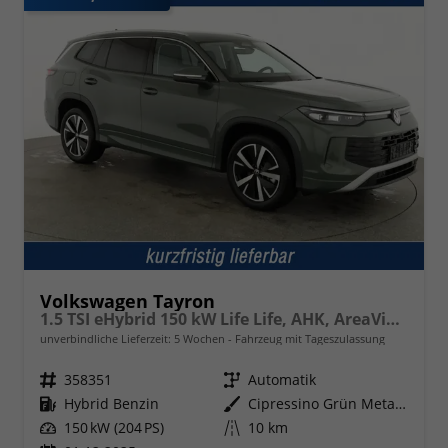
Volkswagen Tayron
1.5 TSI eHybrid 150 kW Life Life, AHK, AreaView, Side, Navi, Winter, 5-J. Garantie
unverbindliche Lieferzeit:
5 Wochen
Fahrzeug mit Tageszulassung
Fahrzeugnr.
358351
Getriebe
Automatik
Kraftstoff
Hybrid Benzin
Außenfarbe
Cipressino Grün Metallic
Leistung
150 kW (204 PS)
Kilometerstand
10 km