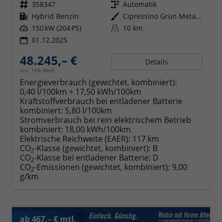
Fahrzeugnr.
358347
Getriebe
Automatik
Kraftstoff
Hybrid Benzin
Außenfarbe
Cipressino Grün Metallic
Leistung
150 kW (204 PS)
Kilometerstand
10 km
01.12.2025
48.245,– €
Details
incl. 19% MwSt.
Energieverbrauch (gewichtet, kombiniert):
0,40 l/100km + 17,50 kWh/100km
Kraftstoffverbrauch bei entladener Batterie
kombiniert:
5,80 l/100km
Stromverbrauch bei rein elektrischem Betrieb
kombiniert:
18,00 kWh/100km
Elektrische Reichweite (EAER):
117 km
CO
-Klasse (gewichtet, kombiniert):
B
2
CO
-Klasse bei entladener Batterie:
D
2
CO
-Emissionen (gewichtet, kombiniert):
9,00
2
g/km
ab 467,– € mtl.