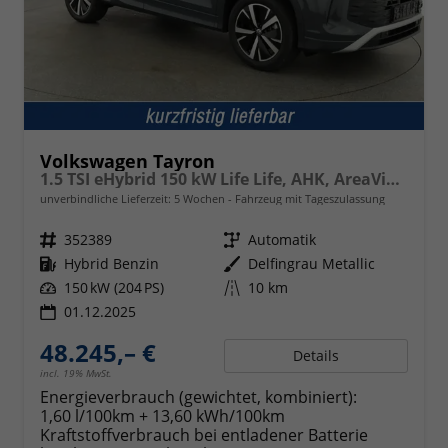
Volkswagen Tayron
1.5 TSI eHybrid 150 kW Life Life, AHK, AreaView, Side, Navi, Winter, 5-J. Garantie
unverbindliche Lieferzeit:
5 Wochen
Fahrzeug mit Tageszulassung
Fahrzeugnr.
352389
Getriebe
Automatik
Kraftstoff
Hybrid Benzin
Außenfarbe
Delfingrau Metallic
Leistung
150 kW (204 PS)
Kilometerstand
10 km
01.12.2025
48.245,– €
Details
incl. 19% MwSt.
Energieverbrauch (gewichtet, kombiniert):
1,60 l/100km + 13,60 kWh/100km
Kraftstoffverbrauch bei entladener Batterie