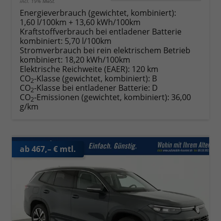
incl. 19% MwSt.
Energieverbrauch (gewichtet, kombiniert):
1,60 l/100km + 13,60 kWh/100km
Kraftstoffverbrauch bei entladener Batterie
kombiniert:
5,70 l/100km
Stromverbrauch bei rein elektrischem Betrieb
kombiniert:
18,20 kWh/100km
Elektrische Reichweite (EAER):
120 km
CO
-Klasse (gewichtet, kombiniert):
B
2
CO
-Klasse bei entladener Batterie:
D
2
CO
-Emissionen (gewichtet, kombiniert):
36,00
2
g/km
ab 467,– € mtl.