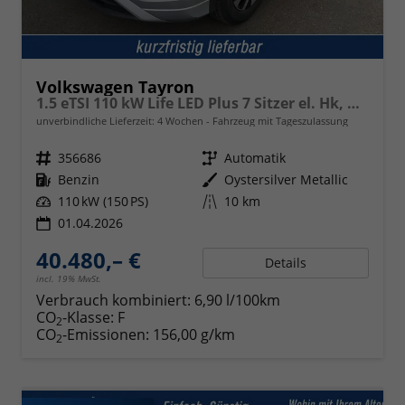
Volkswagen Tayron
1.5 eTSI 110 kW Life LED Plus 7 Sitzer el. Hk, Kamera
unverbindliche Lieferzeit:
4 Wochen
Fahrzeug mit Tageszulassung
Fahrzeugnr.
356686
Getriebe
Automatik
Kraftstoff
Benzin
Außenfarbe
Oystersilver Metallic
Leistung
110 kW (150 PS)
Kilometerstand
10 km
01.04.2026
40.480,– €
Details
incl. 19% MwSt.
Verbrauch kombiniert:
6,90 l/100km
CO
-Klasse:
F
2
CO
-Emissionen:
156,00 g/km
2