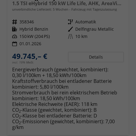
1.5 TSI eHybrid 150 kW Life Life, AHK, AreaView, Side, Navi, Winter, 5-J. Garantie
unverbindliche Lieferzeit:
5 Wochen
Fahrzeug mit Tageszulassung
Fahrzeugnr.
358346
Getriebe
Automatik
Kraftstoff
Hybrid Benzin
Außenfarbe
Delfingrau Metallic
Leistung
150 kW (204 PS)
Kilometerstand
10 km
01.01.2026
49.745,– €
Details
incl. 19% MwSt.
Energieverbrauch (gewichtet, kombiniert):
0,30 l/100km + 18,50 kWh/100km
Kraftstoffverbrauch bei entladener Batterie
kombiniert:
5,80 l/100km
Stromverbrauch bei rein elektrischem Betrieb
kombiniert:
18,50 kWh/100km
Elektrische Reichweite (EAER):
118 km
CO
-Klasse (gewichtet, kombiniert):
B
2
CO
-Klasse bei entladener Batterie:
D
2
CO
-Emissionen (gewichtet, kombiniert):
7,00
2
g/km