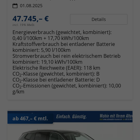
01.08.2025
47.745,– €
Details
incl. 19% MwSt.
Energieverbrauch (gewichtet, kombiniert):
0,40 l/100km + 17,70 kWh/100km
Kraftstoffverbrauch bei entladener Batterie
kombiniert:
5,90 l/100km
Stromverbrauch bei rein elektrischem Betrieb
kombiniert:
19,10 kWh/100km
Elektrische Reichweite (EAER):
118 km
CO
-Klasse (gewichtet, kombiniert):
B
2
CO
-Klasse bei entladener Batterie:
D
2
CO
-Emissionen (gewichtet, kombiniert):
10,00
2
g/km
ab 467,– € mtl.