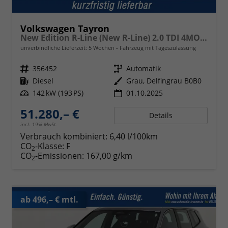
Volkswagen Tayron
New Edition R-Line (New R-Line) 2.0 TDI 4MOTION 142kW (193 PS) 7-Gang-Doppelkupplungsgetriebe DSG
unverbindliche Lieferzeit:
5 Wochen
Fahrzeug mit Tageszulassung
Fahrzeugnr.
356452
Getriebe
Automatik
Kraftstoff
Diesel
Außenfarbe
Grau, Delfingrau B0B0
Leistung
142 kW (193 PS)
01.10.2025
51.280,– €
Details
incl. 19% MwSt.
Verbrauch kombiniert:
6,40 l/100km
CO
-Klasse:
F
2
CO
-Emissionen:
167,00 g/km
2
ab 496,– € mtl.