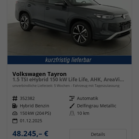
Volkswagen Tayron
1.5 TSI eHybrid 150 kW Life Life, AHK, AreaView, Side, Navi, Winter, 5-J. Garantie
unverbindliche Lieferzeit:
5 Wochen
Fahrzeug mit Tageszulassung
Fahrzeugnr.
352382
Getriebe
Automatik
Kraftstoff
Hybrid Benzin
Außenfarbe
Delfingrau Metallic
Leistung
150 kW (204 PS)
Kilometerstand
10 km
01.12.2025
48.245,– €
Details