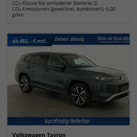
CO
-Klasse bei entladener Batterie:
D
2
CO
-Emissionen (gewichtet, kombiniert):
6,00
2
g/km
ab 482,– € mtl.
Volkswagen Tayron