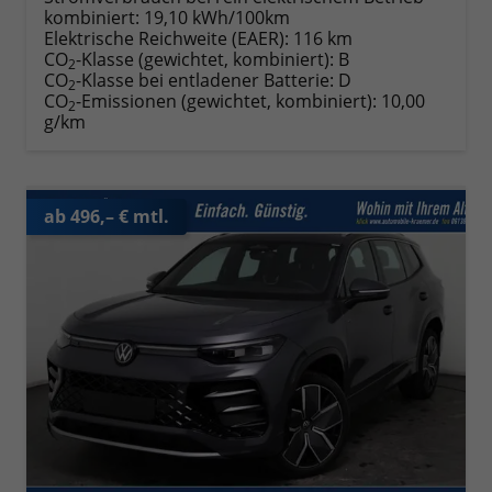
kombiniert:
19,10 kWh/100km
Elektrische Reichweite (EAER):
116 km
CO
-Klasse (gewichtet, kombiniert):
B
2
CO
-Klasse bei entladener Batterie:
D
2
CO
-Emissionen (gewichtet, kombiniert):
10,00
2
g/km
ab 496,– € mtl.