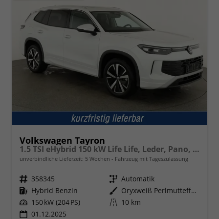
Volkswagen Tayron
1.5 TSI eHybrid 150 kW Life Life, Leder, Pano, HuD, AHK, AreaView, Side, Navi, Winter, 5-J. Garantie
unverbindliche Lieferzeit:
5 Wochen
Fahrzeug mit Tageszulassung
Fahrzeugnr.
358345
Getriebe
Automatik
Kraftstoff
Hybrid Benzin
Außenfarbe
Oryxweiß Perlmutteffekt
Leistung
150 kW (204 PS)
Kilometerstand
10 km
01.12.2025