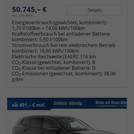
50.745,– €
Details
incl. 19% MwSt.
Energieverbrauch (gewichtet, kombiniert):
1,70 l/100km + 14,00 kWh/100km
Kraftstoffverbrauch bei entladener Batterie
kombiniert:
5,90 l/100km
Stromverbrauch bei rein elektrischem Betrieb
kombiniert:
18,80 kWh/100km
Elektrische Reichweite (EAER):
116 km
CO
-Klasse (gewichtet, kombiniert):
B
2
CO
-Klasse bei entladener Batterie:
D
2
CO
-Emissionen (gewichtet, kombiniert):
38,00
2
g/km
ab 491,– € mtl.