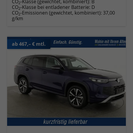
CO
-Klasse (gewichtet, kombiniert):
B
2
CO
-Klasse bei entladener Batterie:
D
2
CO
-Emissionen (gewichtet, kombiniert):
37,00
2
g/km
ab 467,– € mtl.