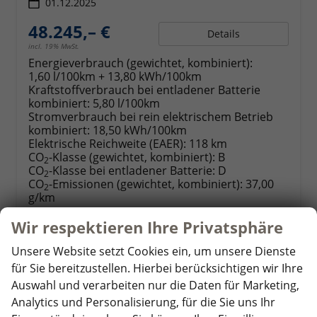
01.12.2025
48.245,– €
Details
incl. 19% MwSt.
Energieverbrauch (gewichtet, kombiniert):
1,60 l/100km + 13,80 kWh/100km
Kraftstoffverbrauch bei entladener Batterie
kombiniert:
5,80 l/100km
Stromverbrauch bei rein elektrischem Betrieb
kombiniert:
18,50 kWh/100km
Elektrische Reichweite (EAER):
118 km
CO
-Klasse (gewichtet, kombiniert):
B
2
CO
-Klasse bei entladener Batterie:
D
2
CO
-Emissionen (gewichtet, kombiniert):
37,00
2
g/km
Wir respektieren Ihre Privatsphäre
Unsere Website setzt Cookies ein, um unsere Dienste
ab 472,– € mtl.
für Sie bereitzustellen. Hierbei berücksichtigen wir Ihre
Auswahl und verarbeiten nur die Daten für Marketing,
Analytics und Personalisierung, für die Sie uns Ihr