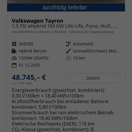
Volkswagen Tayron
1.5 TSI eHybrid 150 kW Life Life, Pano, HuD, AHK, AreaView, Side, Navi, Winter, 5-J. Garantie
unverbindliche Lieferzeit:
5 Wochen
Fahrzeug mit Tageszulassung
Fahrzeugnr.
358350
Getriebe
Automatik
Kraftstoff
Hybrid Benzin
Außenfarbe
Grenadillschwarz Metallic
Leistung
150 kW (204 PS)
Kilometerstand
10 km
01.12.2025
48.745,– €
Details
incl. 19% MwSt.
Energieverbrauch (gewichtet, kombiniert):
0,30 l/100km + 18,40 kWh/100km
Kraftstoffverbrauch bei entladener Batterie
kombiniert:
5,80 l/100km
Stromverbrauch bei rein elektrischem Betrieb
kombiniert:
18,40 kWh/100km
Elektrische Reichweite (EAER):
118 km
CO
-Klasse (gewichtet, kombiniert):
B
2