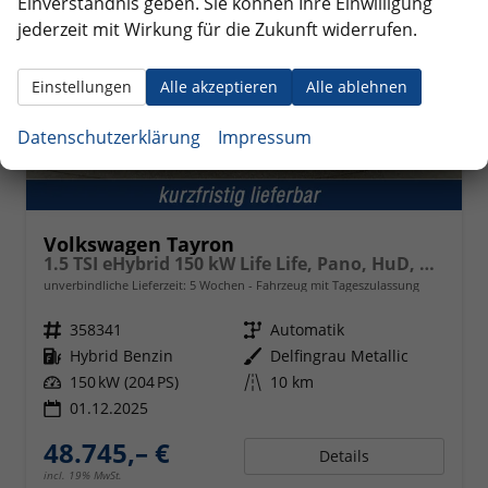
Einverständnis geben. Sie können Ihre Einwilligung
jederzeit mit Wirkung für die Zukunft widerrufen.
Einstellungen
Alle akzeptieren
Alle ablehnen
Datenschutzerklärung
Impressum
Volkswagen Tayron
1.5 TSI eHybrid 150 kW Life Life, Pano, HuD, AHK, AreaView, Side, Navi, Winter, 5-J. Garantie
unverbindliche Lieferzeit:
5 Wochen
Fahrzeug mit Tageszulassung
Fahrzeugnr.
358341
Getriebe
Automatik
Kraftstoff
Hybrid Benzin
Außenfarbe
Delfingrau Metallic
Leistung
150 kW (204 PS)
Kilometerstand
10 km
01.12.2025
48.745,– €
Details
incl. 19% MwSt.