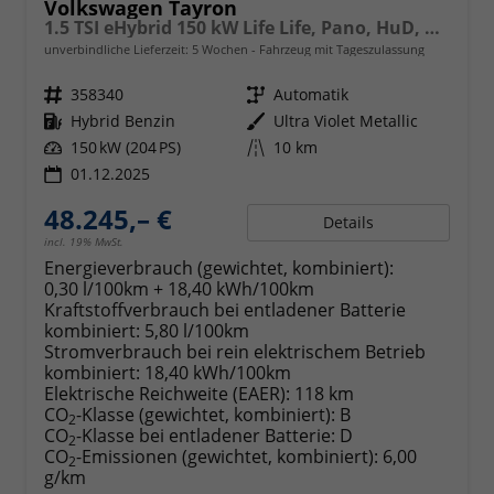
Volkswagen Tayron
1.5 TSI eHybrid 150 kW Life Life, Pano, HuD, AHK, AreaView, Side, Navi, Winter, 5-J. Garantie
unverbindliche Lieferzeit:
5 Wochen
Fahrzeug mit Tageszulassung
Fahrzeugnr.
358340
Getriebe
Automatik
Kraftstoff
Hybrid Benzin
Außenfarbe
Ultra Violet Metallic
Leistung
150 kW (204 PS)
Kilometerstand
10 km
01.12.2025
48.245,– €
Details
incl. 19% MwSt.
Energieverbrauch (gewichtet, kombiniert):
0,30 l/100km + 18,40 kWh/100km
Kraftstoffverbrauch bei entladener Batterie
kombiniert:
5,80 l/100km
Stromverbrauch bei rein elektrischem Betrieb
kombiniert:
18,40 kWh/100km
Elektrische Reichweite (EAER):
118 km
CO
-Klasse (gewichtet, kombiniert):
B
2
CO
-Klasse bei entladener Batterie:
D
2
CO
-Emissionen (gewichtet, kombiniert):
6,00
2
g/km