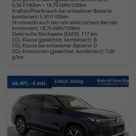
0,30 l/100km + 18,70 kWh/100km
Kraftstoffverbrauch bei entladener Batterie
kombiniert:
5,90 l/100km
Stromverbrauch bei rein elektrischem Betrieb
kombiniert:
18,70 kWh/100km
Elektrische Reichweite (EAER):
117 km
CO
-Klasse (gewichtet, kombiniert):
B
2
CO
-Klasse bei entladener Batterie:
D
2
CO
-Emissionen (gewichtet, kombiniert):
7,00
2
g/km
ab 491,– € mtl.