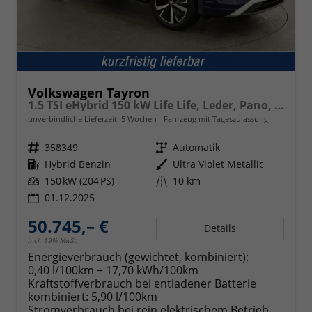
Volkswagen Tayron
1.5 TSI eHybrid 150 kW Life Life, Leder, Pano, HuD, AHK, AreaView, Side, Navi, Winter, 5-J. Garantie
unverbindliche Lieferzeit:
5 Wochen
Fahrzeug mit Tageszulassung
Fahrzeugnr.
358349
Getriebe
Automatik
Kraftstoff
Hybrid Benzin
Außenfarbe
Ultra Violet Metallic
Leistung
150 kW (204 PS)
Kilometerstand
10 km
01.12.2025
50.745,– €
Details
incl. 19% MwSt.
Energieverbrauch (gewichtet, kombiniert):
0,40 l/100km + 17,70 kWh/100km
Kraftstoffverbrauch bei entladener Batterie
kombiniert:
5,90 l/100km
Stromverbrauch bei rein elektrischem Betrieb