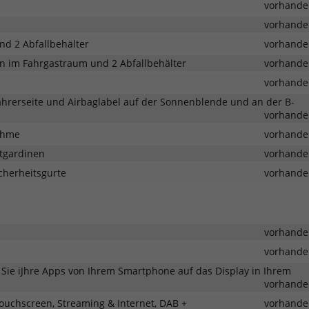
vorhande
vorhande
d 2 Abfallbehälter
vorhande
n im Fahrgastraum und 2 Abfallbehälter
vorhande
vorhande
ahrerseite und Airbaglabel auf der Sonnenblende und an der B-
vorhande
nahme
vorhande
tgardinen
vorhande
cherheitsgurte
vorhande
vorhande
vorhande
 Sie iJhre Apps von Ihrem Smartphone auf das Display in Ihrem
vorhande
ouchscreen, Streaming & Internet, DAB +
vorhande