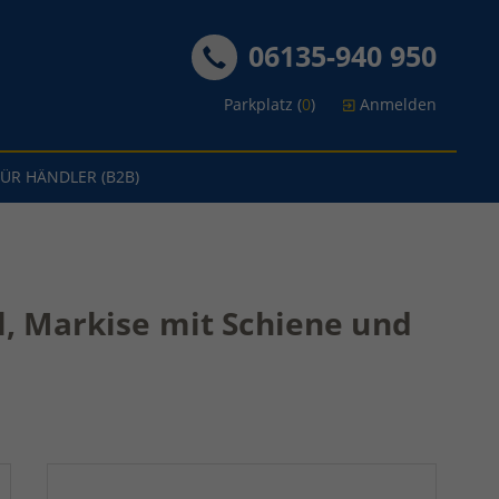
06135-940 950
Parkplatz (
0
)
Anmelden
FÜR HÄNDLER (B2B)
ll, Markise mit Schiene und