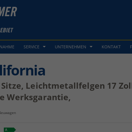
GNAHME
SERVICE
UNTERNEHMEN
KONTAKT
ifornia
 Sitze, Leichtmetallfelgen 17 Zo
re Werksgarantie,
Neuwagen