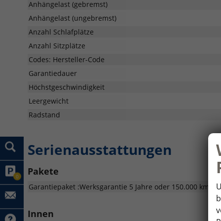
Anhängelast (gebremst)
Anhängelast (ungebremst)
Anzahl Schlafplätze
Anzahl Sitzplätze
Codes: Hersteller-Code
Garantiedauer
Höchstgeschwindigkeit
Leergewicht
Radstand
Serienausstattungen
Pakete
0
U
Garantiepaket :Werksgarantie 5 Jahre oder 150.000 km Fa
b
v
Innen