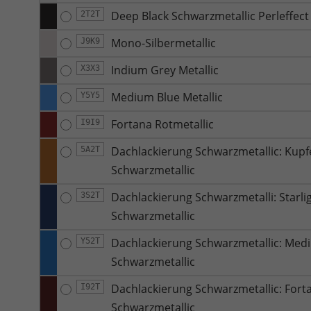
Deep Black Schwarzmetallic Perleffect
2T2T
Mono-Silbermetallic
J9K9
Indium Grey Metallic
X3X3
Medium Blue Metallic
Y5Y5
Fortana Rotmetallic
I9I9
Dachlackierung Schwarzmetallic: Kupfe
5A2T
Schwarzmetallic
Dachlackierung Schwarzmetalli: Starli
3S2T
Schwarzmetallic
Dachlackierung Schwarzmetallic: Medi
Y52T
Schwarzmetallic
Dachlackierung Schwarzmetallic: Forta
I92T
Schwarzmetallic