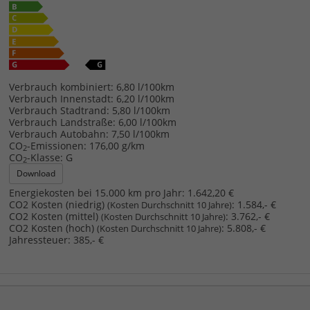
Verbrauch kombiniert:
6,80 l/100km
Verbrauch Innenstadt:
6,20 l/100km
Verbrauch Stadtrand:
5,80 l/100km
Verbrauch Landstraße:
6,00 l/100km
Verbrauch Autobahn:
7,50 l/100km
CO
-Emissionen:
176,00 g/km
2
CO
-Klasse:
G
2
Download
Energiekosten bei 15.000 km pro Jahr:
1.642,20 €
CO2 Kosten (niedrig)
:
1.584,- €
(Kosten Durchschnitt 10 Jahre)
CO2 Kosten (mittel)
:
3.762,- €
(Kosten Durchschnitt 10 Jahre)
CO2 Kosten (hoch)
:
5.808,- €
(Kosten Durchschnitt 10 Jahre)
Jahressteuer:
385,- €