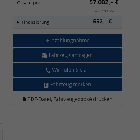
57.002,– €
Gesamtpreis
incl. 19% MwSt.
552,– €
Finanzierung
mtl.
Inzahlungnahme
Fahrzeug anfragen
Wir rufen Sie an
Fahrzeug merken
PDF-Datei, Fahrzeugexposé drucken