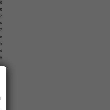
kg
kg
2
6
47
te
/h
kg
m
n
d