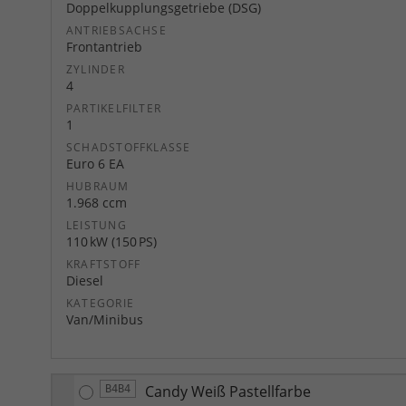
Doppelkupplungsgetriebe (DSG)
ANTRIEBSACHSE
Frontantrieb
ZYLINDER
4
PARTIKELFILTER
1
SCHADSTOFFKLASSE
Euro 6 EA
HUBRAUM
1.968 ccm
LEISTUNG
110 kW (150 PS)
KRAFTSTOFF
Diesel
KATEGORIE
Van/Minibus
Candy Weiß Pastellfarbe
B4B4