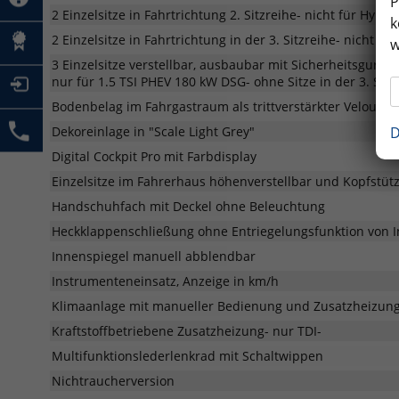
P
2 Einzelsitze in Fahrtrichtung 2. Sitzreihe- nicht für Hybri
k
2 Einzelsitze in Fahrtrichtung in der 3. Sitzreihe- nicht fü
w
3 Einzelsitze verstellbar, ausbaubar mit Sicherheitsgurte
nur für 1.5 TSI PHEV 180 kW DSG- ohne Sitze in der 3. Sitz
Bodenbelag im Fahrgastraum als trittverstärkter Velours
D
Dekoreinlage in "Scale Light Grey"
Digital Cockpit Pro mit Farbdisplay
Einzelsitze im Fahrerhaus höhenverstellbar und Kopfstüt
Handschuhfach mit Deckel ohne Beleuchtung
Heckklappenschließung ohne Entriegelungsfunktion von 
Innenspiegel manuell abblendbar
Instrumenteneinsatz, Anzeige in km/h
Klimaanlage mit manueller Bedienung und Zusatzheizung
Kraftstoffbetriebene Zusatzheizung- nur TDI-
Multifunktionslederlenkrad mit Schaltwippen
Nichtraucherversion