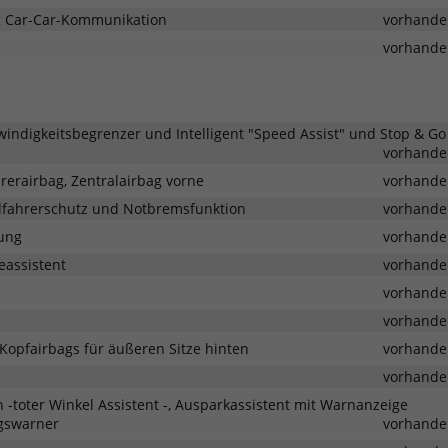
ng Car-Car-Kommunikation
vorhande
vorhande
indigkeitsbegrenzer und Intelligent "Speed Assist" und Stop & Go
vorhande
rerairbag, Zentralairbag vorne
vorhande
dfahrerschutz und Notbremsfunktion
vorhande
ung
vorhande
eassistent
vorhande
vorhande
vorhande
 Kopfairbags für äußeren Sitze hinten
vorhande
vorhande
n -toter Winkel Assistent -, Ausparkassistent mit Warnanzeige
egswarner
vorhande