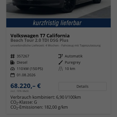
Volkswagen T7 California
Beach Tour 2.0 TDI DSG Plus
unverbindliche Lieferzeit:
4 Wochen
Fahrzeug mit Tageszulassung
Fahrzeugnr.
357267
Getriebe
Automatik
Kraftstoff
Diesel
Außenfarbe
Puregrey
Leistung
110 kW (150 PS)
Kilometerstand
10 km
01.08.2026
68.220,– €
Details
incl. 19% MwSt.
Verbrauch kombiniert:
6,90 l/100km
CO
-Klasse:
G
2
CO
-Emissionen:
182,00 g/km
2