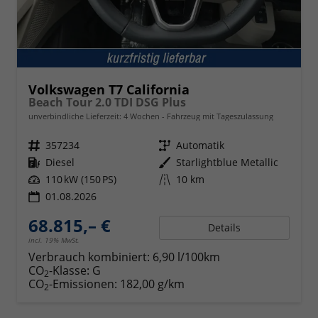
Volkswagen T7 California
Beach Tour 2.0 TDI DSG Plus
unverbindliche Lieferzeit:
4 Wochen
Fahrzeug mit Tageszulassung
Fahrzeugnr.
357234
Getriebe
Automatik
Kraftstoff
Diesel
Außenfarbe
Starlightblue Metallic
Leistung
110 kW (150 PS)
Kilometerstand
10 km
01.08.2026
68.815,– €
Details
incl. 19% MwSt.
Verbrauch kombiniert:
6,90 l/100km
CO
-Klasse:
G
2
CO
-Emissionen:
182,00 g/km
2