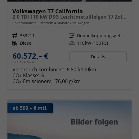
Volkswagen T7 California
2.0 TDI 110 kW DSG Leichtmetallfelgen 17 Zoll, Markise mit Schiene und Gehäuse links, 5 Sitze, Klima, Jahre Werksgarantie,
unverbindliche Lieferzeit:
4 Monate
Neuwagen
Fahrzeugnr.
359211
Getriebe
Doppelkupplungsgetriebe (DSG)
Kraftstoff
Diesel
Leistung
110 kW (150 PS)
60.572,– €
Details
incl. 19% MwSt.
Verbrauch kombiniert:
6,80 l/100km
CO
-Klasse:
G
2
CO
-Emissionen:
176,00 g/km
2
ab 599,– € mtl.