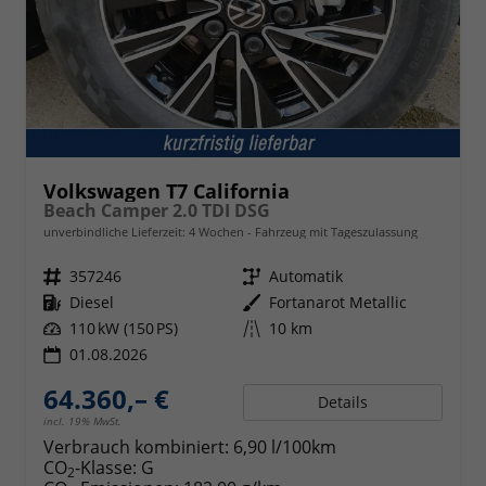
Volkswagen T7 California
Beach Camper 2.0 TDI DSG
unverbindliche Lieferzeit:
4 Wochen
Fahrzeug mit Tageszulassung
Fahrzeugnr.
357246
Getriebe
Automatik
Kraftstoff
Diesel
Außenfarbe
Fortanarot Metallic
Leistung
110 kW (150 PS)
Kilometerstand
10 km
01.08.2026
64.360,– €
Details
incl. 19% MwSt.
Verbrauch kombiniert:
6,90 l/100km
CO
-Klasse:
G
2