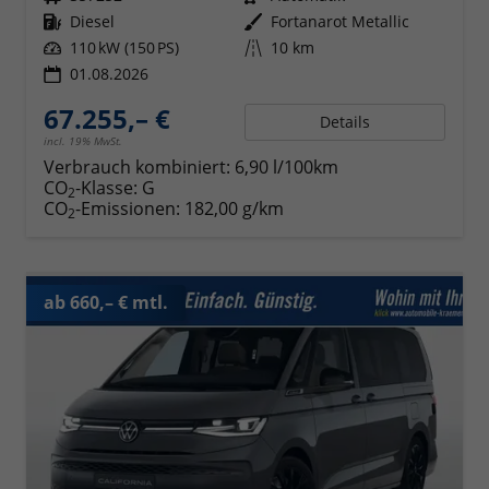
Kraftstoff
Diesel
Außenfarbe
Fortanarot Metallic
Leistung
110 kW (150 PS)
Kilometerstand
10 km
01.08.2026
67.255,– €
Details
incl. 19% MwSt.
Verbrauch kombiniert:
6,90 l/100km
CO
-Klasse:
G
2
CO
-Emissionen:
182,00 g/km
2
ab 660,– € mtl.