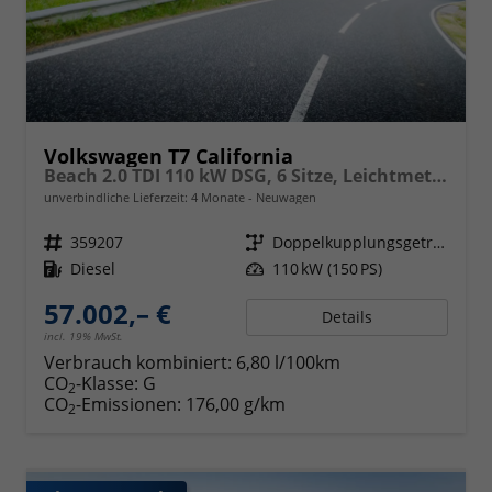
Volkswagen T7 California
Beach 2.0 TDI 110 kW DSG, 6 Sitze, Leichtmetallfelgen 17 Zoll, Markise mit Schiene und Gehäuse links, Klima, 5 Jahre Werksgarantie,
unverbindliche Lieferzeit:
4 Monate
Neuwagen
Fahrzeugnr.
359207
Getriebe
Doppelkupplungsgetriebe (DSG)
Kraftstoff
Diesel
Leistung
110 kW (150 PS)
57.002,– €
Details
incl. 19% MwSt.
Verbrauch kombiniert:
6,80 l/100km
CO
-Klasse:
G
2
CO
-Emissionen:
176,00 g/km
2