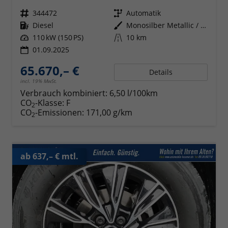
Fahrzeugnr.
344472
Getriebe
Automatik
Kraftstoff
Diesel
Außenfarbe
Monosilber Metallic / Energeticorange Metallic
Leistung
110 kW (150 PS)
Kilometerstand
10 km
01.09.2025
65.670,– €
Details
incl. 19% MwSt.
Verbrauch kombiniert:
6,50 l/100km
CO
-Klasse:
F
2
CO
-Emissionen:
171,00 g/km
2
ab 637,– € mtl.