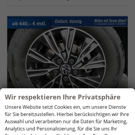
ab 640,– € mtl.
Wir respektieren Ihre Privatsphäre
Unsere Website setzt Cookies ein, um unsere Dienste
für Sie bereitzustellen. Hierbei berücksichtigen wir Ihre
Volkswagen T7 California
Auswahl und verarbeiten nur die Daten für Marketing,
Beach Tour 2.0 TDI DSG
unverbindliche Lieferzeit:
4 Wochen
Fahrzeug mit Tageszulassung
Analytics und Personalisierung, für die Sie uns Ihr