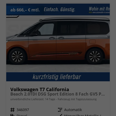
ab 666,– € mtl.
Volkswagen T7 California
Beach 2.0TDI DSG Sport Edition 8 Fach GV5 Premium+
unverbindliche Lieferzeit:
14 Tage
Fahrzeug mit Tageszulassung
Fahrzeugnr.
346097
Getriebe
Automatik
Kraftstoff
Diesel
Außenfarbe
Monosilber Metallic / Energetic Orange Metallic