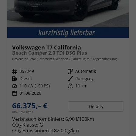
Volkswagen T7 California
Beach Camper 2.0 TDI DSG Plus
unverbindliche Lieferzeit:
4 Wochen
Fahrzeug mit Tageszulassung
Fahrzeugnr.
357249
Getriebe
Automatik
Kraftstoff
Diesel
Außenfarbe
Puregrey
Leistung
110 kW (150 PS)
Kilometerstand
10 km
01.08.2026
66.375,– €
Details
incl. 19% MwSt.
Verbrauch kombiniert:
6,90 l/100km
CO
-Klasse:
G
2
CO
-Emissionen:
182,00 g/km
2