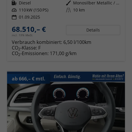
Kraftstoff
Diesel
Außenfarbe
Monosilber Metallic / Energeticorange Metallic Dach Schwarz
Leistung
110 kW (150 PS)
Kilometerstand
10 km
01.09.2025
68.510,– €
Details
incl. 19% MwSt.
Verbrauch kombiniert:
6,50 l/100km
CO
-Klasse:
F
2
CO
-Emissionen:
171,00 g/km
2
ab 666,– € mtl.