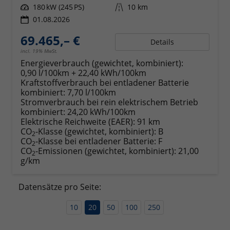
Leistung
180 kW (245 PS)
Kilometerstand
10 km
01.08.2026
69.465,– €
Details
incl. 19% MwSt.
Energieverbrauch (gewichtet, kombiniert):
0,90 l/100km + 22,40 kWh/100km
Kraftstoffverbrauch bei entladener Batterie
kombiniert:
7,70 l/100km
Stromverbrauch bei rein elektrischem Betrieb
kombiniert:
24,20 kWh/100km
Elektrische Reichweite (EAER):
91 km
CO
-Klasse (gewichtet, kombiniert):
B
2
CO
-Klasse bei entladener Batterie:
F
2
CO
-Emissionen (gewichtet, kombiniert):
21,00
2
g/km
Datensätze pro Seite:
10
20
50
100
250