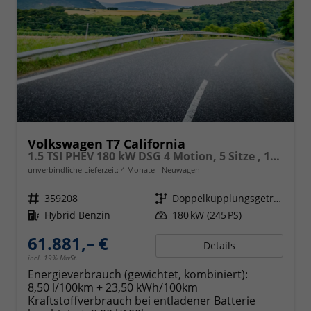
Volkswagen T7 California
1.5 TSI PHEV 180 kW DSG 4 Motion, 5 Sitze , 17 Zoll Leichtmetallfelgen. fünf Jahre Garantie, Markise, Schiene u. Gehäuse links, 6 Sitze, Klima,
unverbindliche Lieferzeit:
4 Monate
Neuwagen
Fahrzeugnr.
359208
Getriebe
Doppelkupplungsgetriebe (DSG)
Kraftstoff
Hybrid Benzin
Leistung
180 kW (245 PS)
61.881,– €
Details
incl. 19% MwSt.
Energieverbrauch (gewichtet, kombiniert):
8,50 l/100km + 23,50 kWh/100km
Kraftstoffverbrauch bei entladener Batterie