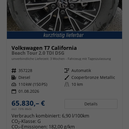
Volkswagen T7 California
Beach Tour 2.0 TDI DSG
unverbindliche Lieferzeit:
3 Wochen
Fahrzeug mit Tageszulassung
Fahrzeugnr.
357228
Getriebe
Automatik
Kraftstoff
Diesel
Außenfarbe
Cooperbronze Metallic
Leistung
110 kW (150 PS)
Kilometerstand
10 km
01.08.2026
65.830,– €
Details
incl. 19% MwSt.
Verbrauch kombiniert:
6,90 l/100km
CO
-Klasse:
G
2
CO
-Emissionen:
182,00 g/km
2