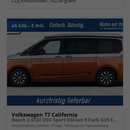
CO
-Emissionen:
182,00 g/km
2
ab 636,– € mtl.
Volkswagen T7 California
Beach 2.0TDI DSG Sport Edition 8 Fach GV5 Elegance+
unverbindliche Lieferzeit:
14 Tage
Fahrzeug mit Tageszulassung