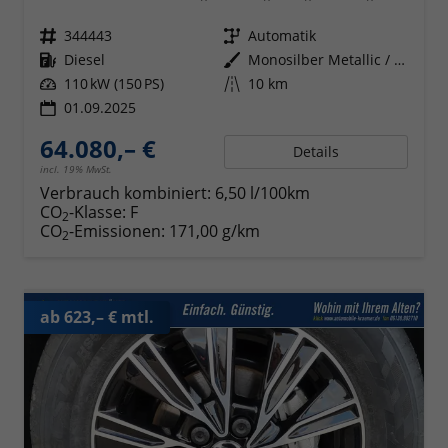
Fahrzeugnr.
344443
Getriebe
Automatik
Kraftstoff
Diesel
Außenfarbe
Monosilber Metallic / Energeticorange Metallic
Leistung
110 kW (150 PS)
Kilometerstand
10 km
01.09.2025
64.080,– €
Details
incl. 19% MwSt.
Verbrauch kombiniert:
6,50 l/100km
CO
-Klasse:
F
2
CO
-Emissionen:
171,00 g/km
2
ab 623,– € mtl.