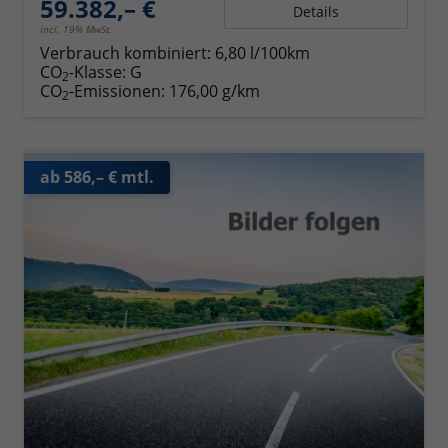
59.382,– €
Details
incl. 19% MwSt.
Verbrauch kombiniert:
6,80 l/100km
CO
-Klasse:
G
2
CO
-Emissionen:
176,00 g/km
2
ab 586,– € mtl.