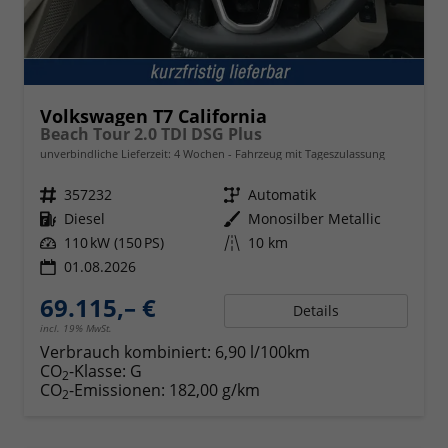
Volkswagen T7 California
Beach Tour 2.0 TDI DSG Plus
unverbindliche Lieferzeit:
4 Wochen
Fahrzeug mit Tageszulassung
Fahrzeugnr.
357232
Getriebe
Automatik
Kraftstoff
Diesel
Außenfarbe
Monosilber Metallic
Leistung
110 kW (150 PS)
Kilometerstand
10 km
01.08.2026
69.115,– €
Details
incl. 19% MwSt.
Verbrauch kombiniert:
6,90 l/100km
CO
-Klasse:
G
2
CO
-Emissionen:
182,00 g/km
2