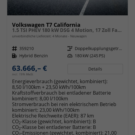
Volkswagen T7 California
1.5 TSI PHEV 180 kW DSG 4 Motion, 17 Zoll Fahrwerk, Sitze 4, Leichtmetallfelgen Zoll, Markise mit Schiene und Gehäuse links, Klima, 5 Jahre Werksgarantie,
unverbindliche Lieferzeit:
4 Monate
Neuwagen
Fahrzeugnr.
359210
Getriebe
Doppelkupplungsgetriebe (DSG)
Kraftstoff
Hybrid Benzin
Leistung
180 kW (245 PS)
63.666,– €
Details
incl. 19% MwSt.
Energieverbrauch (gewichtet, kombiniert):
8,50 l/100km + 23,50 kWh/100km
Kraftstoffverbrauch bei entladener Batterie
kombiniert:
8,00 l/100km
Stromverbrauch bei rein elektrischem Betrieb
kombiniert:
23,00 kWh/100km
Elektrische Reichweite (EAER):
87 km
CO
-Klasse (gewichtet, kombiniert):
B
2
CO
-Klasse bei entladener Batterie:
B
2
CO
-Emissionen (gewichtet, kombiniert):
21,00
2