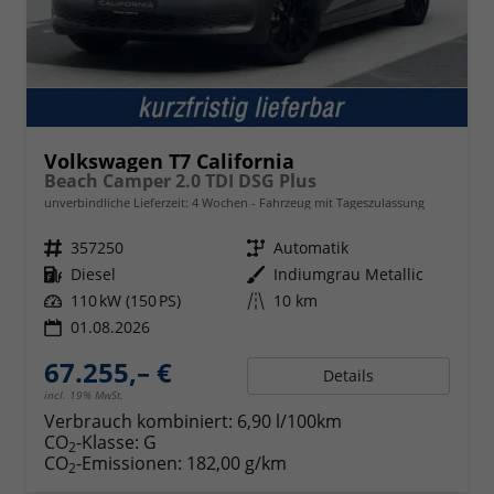
Volkswagen T7 California
Beach Camper 2.0 TDI DSG Plus
unverbindliche Lieferzeit:
4 Wochen
Fahrzeug mit Tageszulassung
Fahrzeugnr.
357250
Getriebe
Automatik
Kraftstoff
Diesel
Außenfarbe
Indiumgrau Metallic
Leistung
110 kW (150 PS)
Kilometerstand
10 km
01.08.2026
67.255,– €
Details
incl. 19% MwSt.
Verbrauch kombiniert:
6,90 l/100km
CO
-Klasse:
G
2
CO
-Emissionen:
182,00 g/km
2