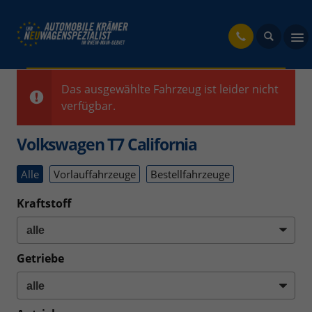
fahrzeug
Das ausgewählte Fahrzeug ist leider nicht
verfügbar.
Volkswagen T7 California
Alle
Vorlauffahrzeuge
Bestellfahrzeuge
Kraftstoff
Getriebe