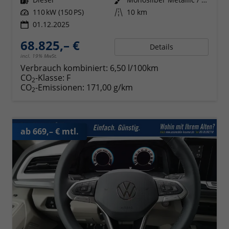
Leistung
110 kW (150 PS)
Kilometerstand
10 km
01.12.2025
68.825,– €
Details
incl. 19% MwSt.
Verbrauch kombiniert:
6,50 l/100km
CO
-Klasse:
F
2
CO
-Emissionen:
171,00 g/km
2
ab 669,– € mtl.