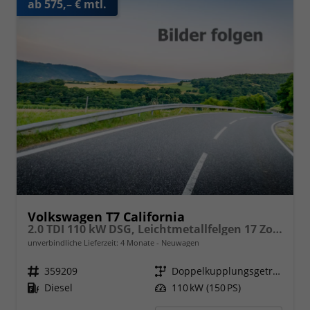
ab 575,– € mtl.
Volkswagen T7 California
2.0 TDI 110 kW DSG, Leichtmetallfelgen 17 Zoll, Markise mit Schiene und Gehäuse links, 5 Sitze, Klima, Jahre Werksgarantie,
unverbindliche Lieferzeit:
4 Monate
Neuwagen
Fahrzeugnr.
359209
Getriebe
Doppelkupplungsgetriebe (DSG)
Kraftstoff
Diesel
Leistung
110 kW (150 PS)