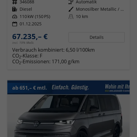
Fahrzeugnr.
346088
Getriebe
Automatik
Kraftstoff
Diesel
Außenfarbe
Monosilber Metallic / Energetic Orange Metallic
Leistung
110 kW (150 PS)
Kilometerstand
10 km
01.12.2025
67.235,– €
Details
incl. 19% MwSt.
Verbrauch kombiniert:
6,50 l/100km
CO
-Klasse:
F
2
CO
-Emissionen:
171,00 g/km
2
ab 651,– € mtl.