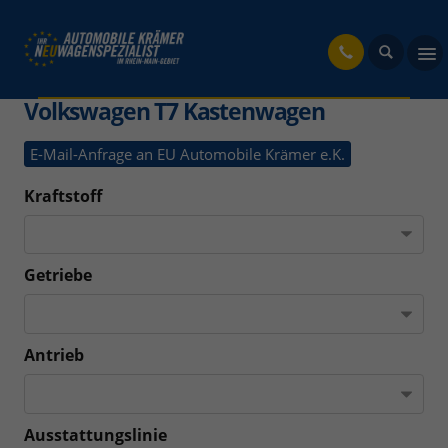
fahrzeug
Volkswagen T7 Kastenwagen
E-Mail-Anfrage an EU Automobile Krämer e.K.
Kraftstoff
Getriebe
Antrieb
Ausstattungslinie