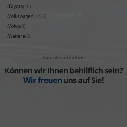
von
Fahrzeuge
Alle
Toyota
(46)
anzeigen
Skoda
von
Fahrzeuge
Alle
Volkswagen
(1239)
anzeigen
Suzuki
von
Fahrzeuge
Alle
Volvo
(3)
anzeigen
Toyota
von
Fahrzeuge
Alle
Weitere
(5)
anzeigen
Volkswagen
von
Fahrzeuge
anzeigen
Volvo
von
anzeigen
Kontaktaufnahme
Weitere
anzeigen
Können wir Ihnen behilflich sein?
Wir freuen
uns auf Sie!