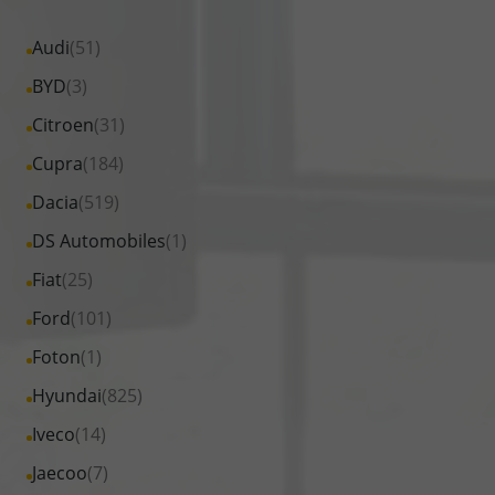
Alle
Audi
(51)
Fahrzeuge
Alle
BYD
(3)
von
Fahrzeuge
Alle
Citroen
(31)
Audi
von
Fahrzeuge
Alle
Cupra
(184)
anzeigen
BYD
von
Fahrzeuge
Alle
Dacia
(519)
anzeigen
Citroen
von
Fahrzeuge
Alle
DS Automobiles
(1)
anzeigen
Cupra
von
Fahrzeuge
Alle
Fiat
(25)
anzeigen
Dacia
von
Fahrzeuge
Alle
Ford
(101)
anzeigen
DS
von
Fahrzeuge
Alle
Foton
(1)
Automobiles
Fiat
von
Fahrzeuge
anzeigen
Alle
Hyundai
(825)
anzeigen
Ford
von
Fahrzeuge
Alle
Iveco
(14)
anzeigen
Foton
von
Fahrzeuge
Alle
Jaecoo
(7)
anzeigen
Hyundai
von