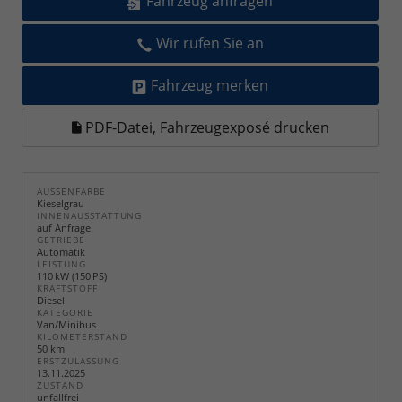
Fahrzeug anfragen
Wir rufen Sie an
Fahrzeug merken
PDF-Datei, Fahrzeugexposé drucken
AUSSENFARBE
Kieselgrau
INNENAUSSTATTUNG
auf Anfrage
GETRIEBE
Automatik
LEISTUNG
110 kW (150 PS)
KRAFTSTOFF
Diesel
KATEGORIE
Van/Minibus
KILOMETERSTAND
50 km
ERSTZULASSUNG
13.11.2025
ZUSTAND
unfallfrei