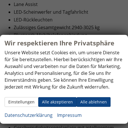
Lane Assist
LED-Scheinwerfer und Tagfahrlicht
LED-Rückleuchten
Zulässiges Gesamtgewicht 2940-3025 kg
Bluetooth-Mobiltelefonanbindung
Wir respektieren Ihre Privatsphäre
Multifunktionslenkrad
Sommerreifen: Good Year
Unsere Website setzt Cookies ein, um unsere Dienste
Einparkhilfe hinten
für Sie bereitzustellen. Hierbei berücksichtigen wir Ihre
Radio 33 cm (13") Farb-Touchscreen
Auswahl und verarbeiten nur die Daten für Marketing,
Analytics und Personalisierung, für die Sie uns Ihr
Kabelloses App Connect
Einverständnis geben. Sie können Ihre Einwilligung
VW Connect Vorbereitung
jederzeit mit Wirkung für die Zukunft widerrufen.
5G-Modem
Ladungssicherungsösen im Laderaum (8 Stück)
Einstellungen
Alle akzeptieren
Alle ablehnen
Laderaumbeleuchtung: 3 superhelle LED-
Leuchten im Dach
Datenschutzerklärung
Impressum
Vordere Schmutzfänger
Geschwindigkeitsregelanlage mit intelligentem