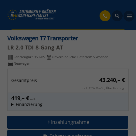
fahrzeug
Volkswagen T7 Transporter
LR 2.0 TDI 8-Gang AT
Fahrzeugnr.:
350205
unverbindliche Lieferzeit:
5 Wochen
Neuwagen
43.240,– €
Gesamtpreis
incl. 19% MwSt., Überführung.
419,– €
mtl.
Finanzierung
Inzahlungnahme