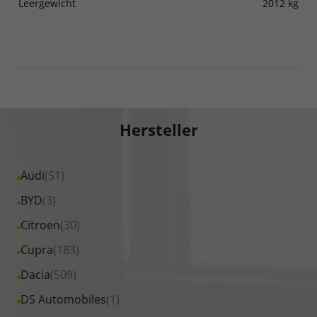
Leergewicht
2012 kg
Hersteller
Alle
Audi
(51)
Fahrzeuge
Alle
BYD
(3)
von
Fahrzeuge
Alle
Citroen
(30)
Audi
von
Fahrzeuge
Alle
Cupra
(183)
anzeigen
BYD
von
Fahrzeuge
Alle
Dacia
(509)
anzeigen
Citroen
von
Fahrzeuge
Alle
DS Automobiles
(1)
anzeigen
Cupra
von