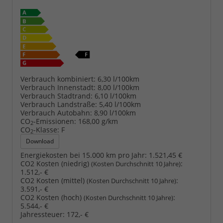
Verbrauch kombiniert:
6,30 l/100km
Verbrauch Innenstadt:
8,00 l/100km
Verbrauch Stadtrand:
6,10 l/100km
Verbrauch Landstraße:
5,40 l/100km
Verbrauch Autobahn:
8,90 l/100km
CO
-Emissionen:
168,00 g/km
2
CO
-Klasse:
F
2
Download
Energiekosten bei 15.000 km pro Jahr:
1.521,45 €
CO2 Kosten (niedrig)
:
(Kosten Durchschnitt 10 Jahre)
1.512,- €
CO2 Kosten (mittel)
:
(Kosten Durchschnitt 10 Jahre)
3.591,- €
CO2 Kosten (hoch)
:
(Kosten Durchschnitt 10 Jahre)
5.544,- €
Jahressteuer:
172,- €