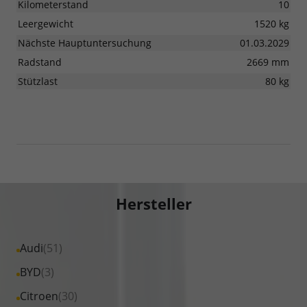
Kilometerstand
10
Leergewicht
1520 kg
Nächste Hauptuntersuchung
01.03.2029
Radstand
2669 mm
Stützlast
80 kg
Hersteller
Alle
Audi
(51)
Fahrzeuge
Alle
BYD
(3)
von
Fahrzeuge
Alle
Citroen
(30)
Audi