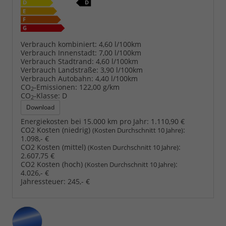
Verbrauch kombiniert:
4,60 l/100km
Verbrauch Innenstadt:
7,00 l/100km
Verbrauch Stadtrand:
4,60 l/100km
Verbrauch Landstraße:
3,90 l/100km
Verbrauch Autobahn:
4,40 l/100km
CO
-Emissionen:
122,00 g/km
2
CO
-Klasse:
D
2
Download
Energiekosten bei 15.000 km pro Jahr:
1.110,90 €
CO2 Kosten (niedrig)
:
(Kosten Durchschnitt 10 Jahre)
1.098,- €
CO2 Kosten (mittel)
:
(Kosten Durchschnitt 10 Jahre)
2.607,75 €
CO2 Kosten (hoch)
:
(Kosten Durchschnitt 10 Jahre)
4.026,- €
Jahressteuer:
245,- €