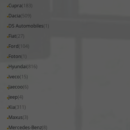
von
Fahrzeuge
Alle
Cupra
(183)
anzeigen
BYD
von
Fahrzeuge
Alle
Dacia
(509)
anzeigen
Citroen
von
Fahrzeuge
Alle
DS Automobiles
(1)
anzeigen
Cupra
von
Fahrzeuge
Alle
Fiat
(27)
anzeigen
Dacia
von
Fahrzeuge
Alle
Ford
(104)
anzeigen
DS
von
Fahrzeuge
Alle
Foton
(1)
Automobiles
Fiat
von
Fahrzeuge
anzeigen
Alle
Hyundai
(816)
anzeigen
Ford
von
Fahrzeuge
Alle
Iveco
(15)
anzeigen
Foton
von
Fahrzeuge
Alle
Jaecoo
(6)
anzeigen
Hyundai
von
Fahrzeuge
Alle
Jeep
(4)
anzeigen
Iveco
von
Fahrzeuge
Alle
Kia
(311)
anzeigen
Jaecoo
von
Fahrzeuge
Alle
Maxus
(3)
anzeigen
Jeep
von
Fahrzeuge
Alle
Mercedes-Benz
(8)
anzeigen