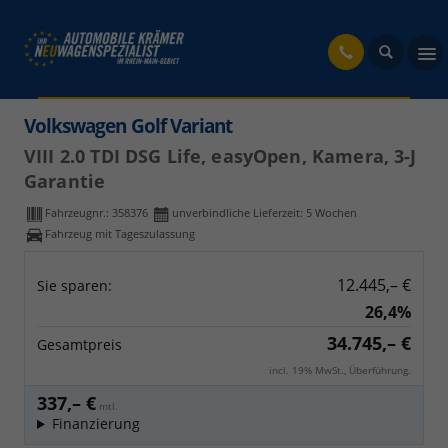
fahrzeug
Volkswagen Golf Variant
VIII 2.0 TDI DSG Life, easyOpen, Kamera, 3-J
Garantie
Fahrzeugnr.:
358376
unverbindliche Lieferzeit:
5 Wochen
Fahrzeug mit Tageszulassung
12.445,– €
Sie sparen:
26,4%
34.745,– €
Gesamtpreis
incl. 19% MwSt., Überführung.
337,– €
mtl.
Finanzierung