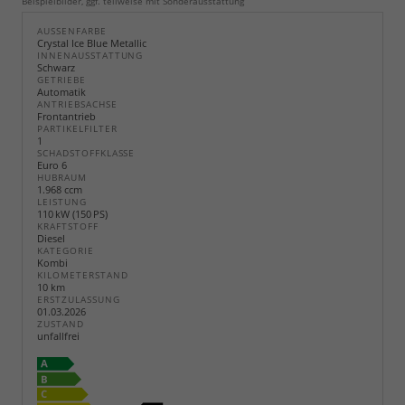
Beispielbilder, ggf. teilweise mit Sonderausstattung
AUSSENFARBE
Crystal Ice Blue Metallic
INNENAUSSTATTUNG
Schwarz
GETRIEBE
Automatik
ANTRIEBSACHSE
Frontantrieb
PARTIKELFILTER
1
SCHADSTOFFKLASSE
Euro 6
HUBRAUM
1.968 ccm
LEISTUNG
110 kW (150 PS)
KRAFTSTOFF
Diesel
KATEGORIE
Kombi
KILOMETERSTAND
10 km
ERSTZULASSUNG
01.03.2026
ZUSTAND
unfallfrei