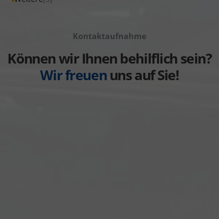
anzeigen
Volkswagen
von
Fahrzeuge
anzeigen
Volvo
von
anzeigen
Kontaktaufnahme
Weitere
anzeigen
Können wir Ihnen behilflich sein?
Wir freuen
uns auf Sie!