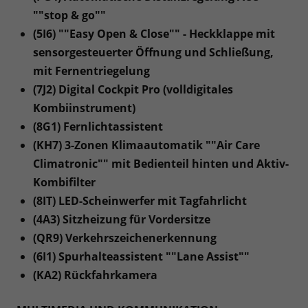
""stop & go""
(5I6) ""Easy Open & Close"" - Heckklappe mit
sensorgesteuerter Öffnung und Schließung,
mit Fernentriegelung
(7J2) Digital Cockpit Pro (volldigitales
Kombiinstrument)
(8G1) Fernlichtassistent
(KH7) 3-Zonen Klimaautomatik ""Air Care
Climatronic"" mit Bedienteil hinten und Aktiv-
Kombifilter
(8IT) LED-Scheinwerfer mit Tagfahrlicht
(4A3) Sitzheizung für Vordersitze
(QR9) Verkehrszeichenerkennung
(6I1) Spurhalteassistent ""Lane Assist""
(KA2) Rückfahrkamera