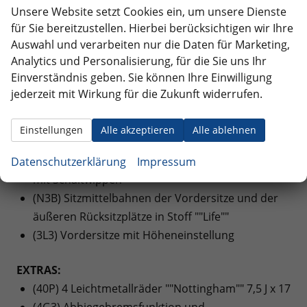
Unsere Website setzt Cookies ein, um unsere Dienste
heranklappbar
für Sie bereitzustellen. Hierbei berücksichtigen wir Ihre
(QQ8) Ambientebeleuchtung 10-farbig
Auswahl und verarbeiten nur die Daten für Marketing,
(3T2) 3 Kopfstützen hinten
Analytics und Personalisierung, für die Sie uns Ihr
(3A2) ISOFIX-Halteösen für Kindersitze auf den
Einverständnis geben. Sie können Ihre Einwilligung
äußeren Rücksitzen sowie auf dem Beifahrersitz,
jederzeit mit Wirkung für die Zukunft widerrufen.
i-Size-kompatibel
(7P4) Lendenwirbelstützen vorn
Einstellungen
Alle akzeptieren
Alle ablehnen
(6E3) Mittelarmlehne vorne
(2FT) Multifunktionslenkrad in Leder, beheizbar,
Datenschutzerklärung
Impressum
mit Schaltwippen
(N3B) Sitzmittelbahnen der Vordersitze und der
äußeren Rücksitzplätze in Stoff ""Life""
(3L3) Vordersitze mit Höheneinstellung
EXTRAS:
(40P) 4 Leichtmetallräder ""Nottingham"" 7,5 J x 17
(4G3) Abbiegebremsfunktion und