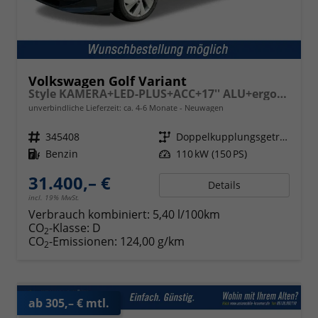
Volkswagen Golf Variant
Style KAMERA+LED-PLUS+ACC+17'' ALU+ergoActive
unverbindliche Lieferzeit: ca. 4-6 Monate
Neuwagen
Fahrzeugnr.
345408
Getriebe
Doppelkupplungsgetriebe (DSG)
Kraftstoff
Benzin
Leistung
110 kW (150 PS)
31.400,– €
Details
incl. 19% MwSt.
Verbrauch kombiniert:
5,40 l/100km
CO
-Klasse:
D
2
CO
-Emissionen:
124,00 g/km
2
ab 305,– € mtl.