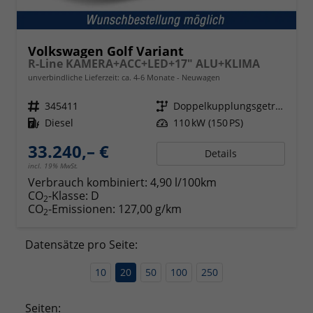
Volkswagen Golf Variant
R-Line KAMERA+ACC+LED+17" ALU+KLIMA
unverbindliche Lieferzeit: ca. 4-6 Monate
Neuwagen
Fahrzeugnr.
345411
Getriebe
Doppelkupplungsgetriebe (DSG)
Kraftstoff
Diesel
Leistung
110 kW (150 PS)
33.240,– €
Details
incl. 19% MwSt.
Verbrauch kombiniert:
4,90 l/100km
CO
-Klasse:
D
2
CO
-Emissionen:
127,00 g/km
2
Datensätze pro Seite:
10
20
50
100
250
Seiten: