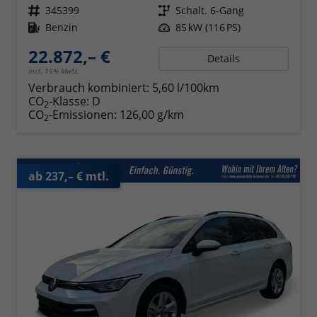
Fahrzeugnr.
345399
Getriebe
Schalt. 6-Gang
Kraftstoff
Benzin
Leistung
85 kW (116 PS)
22.872,– €
Details
incl. 19% MwSt.
Verbrauch kombiniert:
5,60 l/100km
CO
-Klasse:
D
2
CO
-Emissionen:
126,00 g/km
2
ab 237,– € mtl.