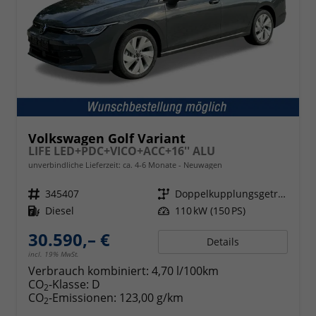
Volkswagen Golf Variant
LIFE LED+PDC+VICO+ACC+16'' ALU
unverbindliche Lieferzeit: ca. 4-6 Monate
Neuwagen
Fahrzeugnr.
345407
Getriebe
Doppelkupplungsgetriebe (DSG)
Kraftstoff
Diesel
Leistung
110 kW (150 PS)
30.590,– €
Details
incl. 19% MwSt.
Verbrauch kombiniert:
4,70 l/100km
CO
-Klasse:
D
2
CO
-Emissionen:
123,00 g/km
2