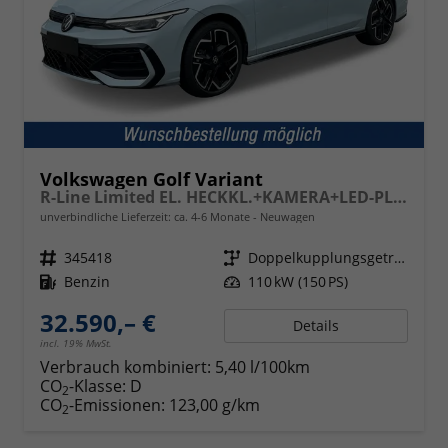
Volkswagen Golf Variant
R-Line Limited EL. HECKKL.+KAMERA+LED-PLUS+ACC+18" ALU
unverbindliche Lieferzeit: ca. 4-6 Monate
Neuwagen
Fahrzeugnr.
345418
Getriebe
Doppelkupplungsgetriebe (DSG)
Kraftstoff
Benzin
Leistung
110 kW (150 PS)
32.590,– €
Details
incl. 19% MwSt.
Verbrauch kombiniert:
5,40 l/100km
CO
-Klasse:
D
2
CO
-Emissionen:
123,00 g/km
2