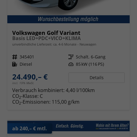
Volkswagen Golf Variant
Basis LED+PDC+VICO+KLIMA
unverbindliche Lieferzeit: ca. 4-6 Monate
Neuwagen
Fahrzeugnr.
345401
Getriebe
Schalt. 6-Gang
Kraftstoff
Diesel
Leistung
85 kW (116 PS)
24.490,– €
Details
incl. 19% MwSt.
Verbrauch kombiniert:
4,40 l/100km
CO
-Klasse:
C
2
CO
-Emissionen:
115,00 g/km
2
ab 240,– € mtl.