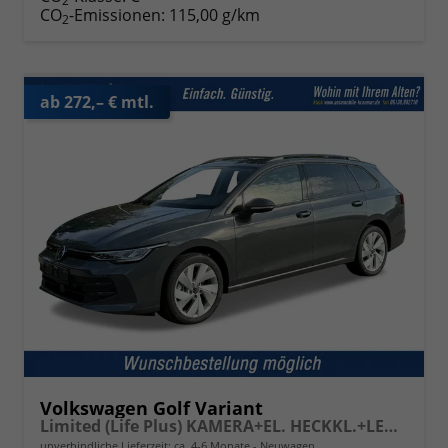
2
CO
-Emissionen:
115,00 g/km
2
ab 272,– € mtl.
Volkswagen Golf Variant
Limited (Life Plus) KAMERA+EL. HECKKL.+LED+17" ALU+ACC
unverbindliche Lieferzeit: ca. 4-6 Monate
Neuwagen