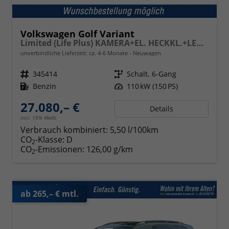
Volkswagen Golf Variant
Limited (Life Plus) KAMERA+EL. HECKKL.+LED+17" ALU+ACC
unverbindliche Lieferzeit: ca. 4-6 Monate
Neuwagen
Fahrzeugnr.
345414
Getriebe
Schalt. 6-Gang
Kraftstoff
Benzin
Leistung
110 kW (150 PS)
27.080,– €
Details
incl. 19% MwSt.
Verbrauch kombiniert:
5,50 l/100km
CO
-Klasse:
D
2
CO
-Emissionen:
126,00 g/km
2
ab 265,– € mtl.