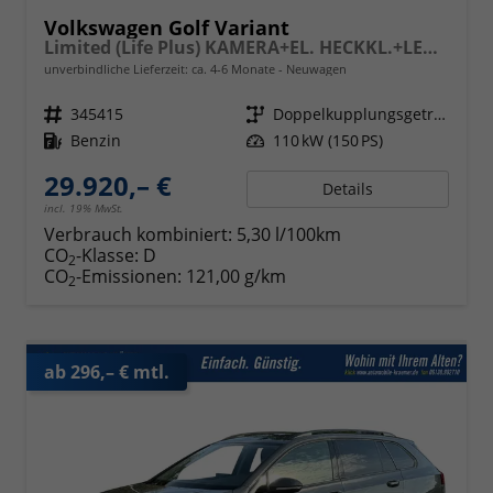
Volkswagen Golf Variant
Limited (Life Plus) KAMERA+EL. HECKKL.+LED+17" ALU+ACC
unverbindliche Lieferzeit: ca. 4-6 Monate
Neuwagen
Fahrzeugnr.
345415
Getriebe
Doppelkupplungsgetriebe (DSG)
Kraftstoff
Benzin
Leistung
110 kW (150 PS)
29.920,– €
Details
incl. 19% MwSt.
Verbrauch kombiniert:
5,30 l/100km
CO
-Klasse:
D
2
CO
-Emissionen:
121,00 g/km
2
ab 296,– € mtl.