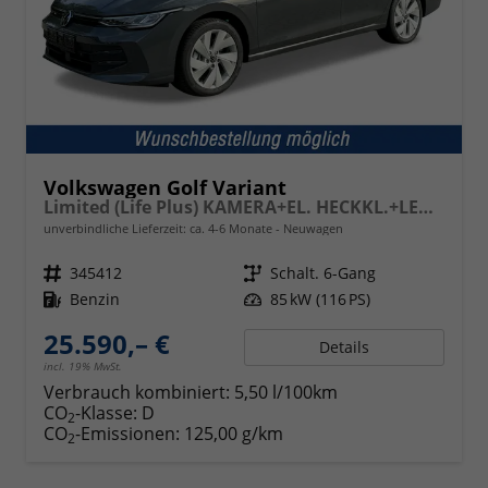
Volkswagen Golf Variant
Limited (Life Plus) KAMERA+EL. HECKKL.+LED+17" ALU+ACC
unverbindliche Lieferzeit: ca. 4-6 Monate
Neuwagen
Fahrzeugnr.
345412
Getriebe
Schalt. 6-Gang
Kraftstoff
Benzin
Leistung
85 kW (116 PS)
25.590,– €
Details
incl. 19% MwSt.
Verbrauch kombiniert:
5,50 l/100km
CO
-Klasse:
D
2
CO
-Emissionen:
125,00 g/km
2