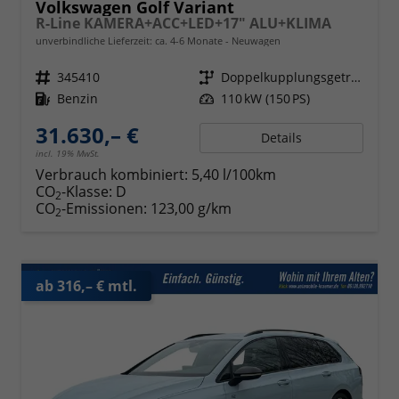
Volkswagen Golf Variant
R-Line KAMERA+ACC+LED+17" ALU+KLIMA
unverbindliche Lieferzeit: ca. 4-6 Monate
Neuwagen
Fahrzeugnr.
345410
Getriebe
Doppelkupplungsgetriebe (DSG)
Kraftstoff
Benzin
Leistung
110 kW (150 PS)
31.630,– €
Details
incl. 19% MwSt.
Verbrauch kombiniert:
5,40 l/100km
CO
-Klasse:
D
2
CO
-Emissionen:
123,00 g/km
2
ab 316,– € mtl.