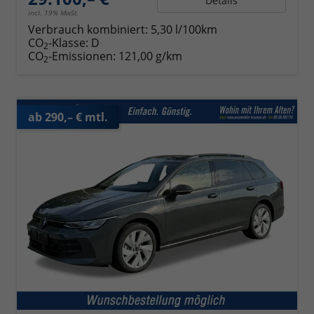
Details
incl. 19% MwSt.
Verbrauch kombiniert:
5,30 l/100km
CO
-Klasse:
D
2
CO
-Emissionen:
121,00 g/km
2
ab 290,– € mtl.