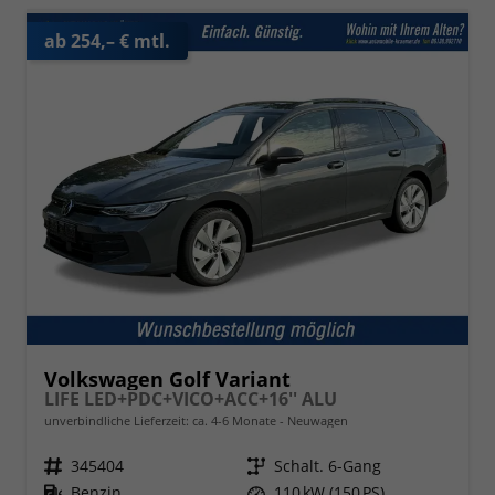
ab 254,– € mtl.
Volkswagen Golf Variant
LIFE LED+PDC+VICO+ACC+16'' ALU
unverbindliche Lieferzeit: ca. 4-6 Monate
Neuwagen
Fahrzeugnr.
345404
Getriebe
Schalt. 6-Gang
Kraftstoff
Benzin
Leistung
110 kW (150 PS)