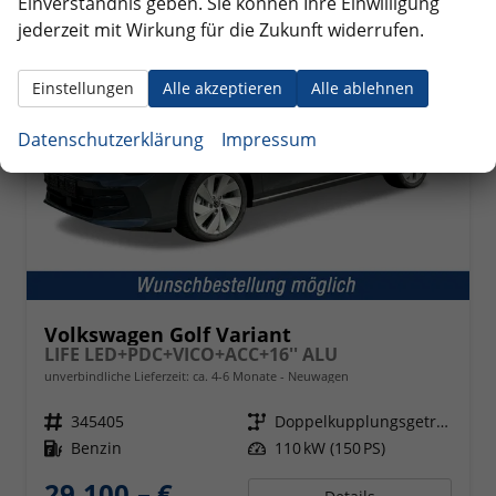
Einverständnis geben. Sie können Ihre Einwilligung
jederzeit mit Wirkung für die Zukunft widerrufen.
Einstellungen
Alle akzeptieren
Alle ablehnen
Datenschutzerklärung
Impressum
Volkswagen Golf Variant
LIFE LED+PDC+VICO+ACC+16'' ALU
unverbindliche Lieferzeit: ca. 4-6 Monate
Neuwagen
Fahrzeugnr.
345405
Getriebe
Doppelkupplungsgetriebe (DSG)
Kraftstoff
Benzin
Leistung
110 kW (150 PS)
29.100,– €