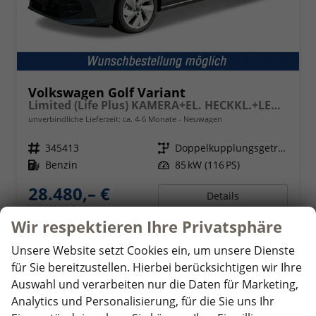
Volkswagen Golf Variant
Limited (Life Plus) KAMERA+EL. HECKKL.+LED+17" ALU+ACC
unverbindliche Lieferzeit: ca. 4-6 Monate
Neuwagen
Fahrzeugnr.
345413
Getriebe
Doppelkupplungsgetriebe (DSG)
Kraftstoff
Benzin
Leistung
85 kW (116 PS)
28.480,– €
Details
incl. 19% MwSt.
Wir respektieren Ihre Privatsphäre
Verbrauch kombiniert:
5,30 l/100km
CO
-Klasse:
D
2
Unsere Website setzt Cookies ein, um unsere Dienste
CO
-Emissionen:
120,00 g/km
2
für Sie bereitzustellen. Hierbei berücksichtigen wir Ihre
Auswahl und verarbeiten nur die Daten für Marketing,
Analytics und Personalisierung, für die Sie uns Ihr
ab 282,– € mtl.