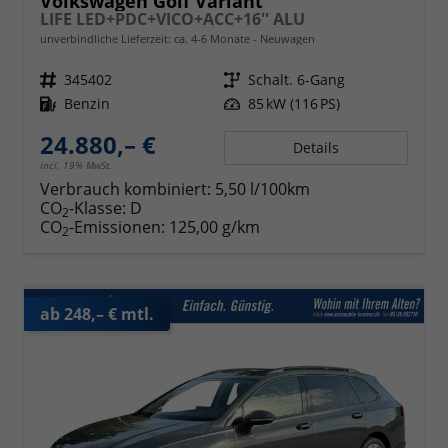
Volkswagen Golf Variant
LIFE LED+PDC+VICO+ACC+16'' ALU
unverbindliche Lieferzeit: ca. 4-6 Monate
Neuwagen
Fahrzeugnr.
345402
Getriebe
Schalt. 6-Gang
Kraftstoff
Benzin
Leistung
85 kW (116 PS)
24.880,– €
Details
incl. 19% MwSt.
Verbrauch kombiniert:
5,50 l/100km
CO
-Klasse:
D
2
CO
-Emissionen:
125,00 g/km
2
ab 248,– € mtl.