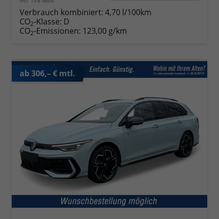
incl. 19% MwSt.
Verbrauch kombiniert:
4,70 l/100km
CO
-Klasse:
D
2
CO
-Emissionen:
123,00 g/km
2
ab 306,– € mtl.