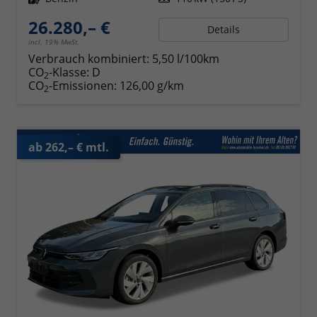
26.280,– €
Details
incl. 19% MwSt.
Verbrauch kombiniert:
5,50 l/100km
CO
-Klasse:
D
2
CO
-Emissionen:
126,00 g/km
2
ab 262,– € mtl.