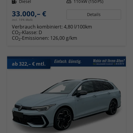
Kraftstoff
Diesel
Leistung
110 kW (150 PS)
33.000,– €
Details
incl. 19% MwSt.
Verbrauch kombiniert:
4,80 l/100km
CO
-Klasse:
D
2
CO
-Emissionen:
126,00 g/km
2
ab 322,– € mtl.