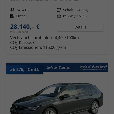
Fahrzeugnr.
345416
Getriebe
Schalt. 6-Gang
Kraftstoff
Diesel
Leistung
85 kW (116 PS)
28.140,– €
Details
incl. 19% MwSt.
Verbrauch kombiniert:
4,40 l/100km
CO
-Klasse:
C
2
CO
-Emissionen:
115,00 g/km
2
ab 276,– € mtl.