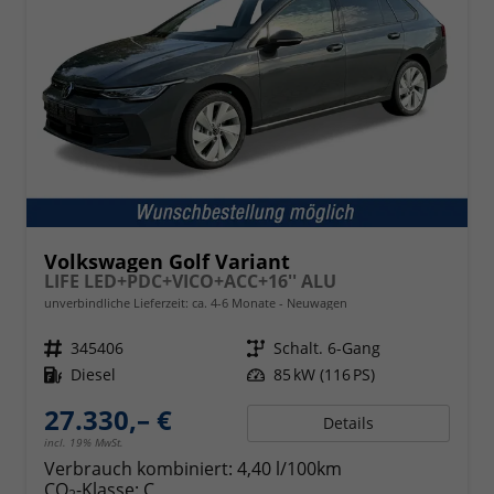
Volkswagen Golf Variant
LIFE LED+PDC+VICO+ACC+16'' ALU
unverbindliche Lieferzeit: ca. 4-6 Monate
Neuwagen
Fahrzeugnr.
345406
Getriebe
Schalt. 6-Gang
Kraftstoff
Diesel
Leistung
85 kW (116 PS)
27.330,– €
Details
incl. 19% MwSt.
Verbrauch kombiniert:
4,40 l/100km
CO
-Klasse:
C