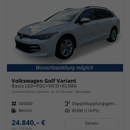
Volkswagen Golf Variant
Basis LED+PDC+VICO+KLIMA
unverbindliche Lieferzeit: ca. 4-6 Monate
Neuwagen
Fahrzeugnr.
345400
Getriebe
Doppelkupplungsgetriebe (DSG)
Kraftstoff
Benzin
Leistung
85 kW (116 PS)
24.840,– €
Details
incl. 19% MwSt.