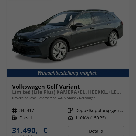
Volkswagen Golf Variant
Limited (Life Plus) KAMERA+EL. HECKKL.+LED+17" ALU+ACC
unverbindliche Lieferzeit: ca. 4-6 Monate
Neuwagen
Fahrzeugnr.
345417
Getriebe
Doppelkupplungsgetriebe (DSG)
Kraftstoff
Diesel
Leistung
110 kW (150 PS)
31.490,– €
Details