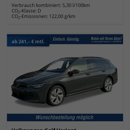
Verbrauch kombiniert:
5,30 l/100km
CO
-Klasse:
D
2
CO
-Emissionen:
122,00 g/km
2
ab 241,– € mtl.