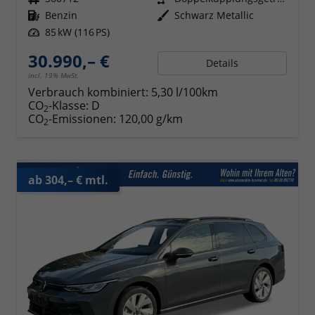
Kraftstoff
Benzin
Außenfarbe
Schwarz Metallic
Leistung
85 kW (116 PS)
30.990,– €
Details
incl. 19% MwSt.
Verbrauch kombiniert:
5,30 l/100km
CO
-Klasse:
D
2
CO
-Emissionen:
120,00 g/km
2
ab 304,– € mtl.