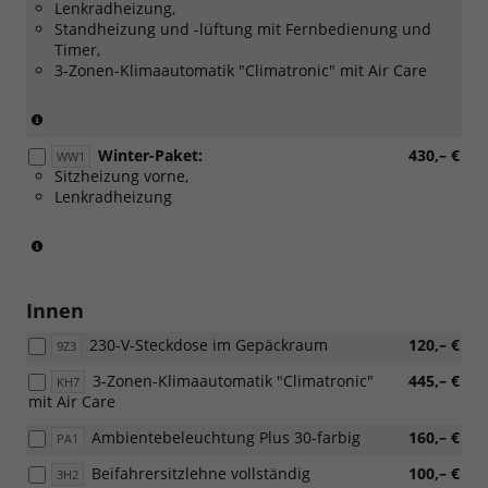
Lenkradheizung,
Standheizung und -lüftung mit Fernbedienung und
Timer,
3-Zonen-Klimaautomatik "Climatronic" mit Air Care
(Nur
in
Winter-Paket:
430,– €
Verbinding
WW1
Sitzheizung vorne,
mit:
Lenkradheizung
[W50]
Angebotspaket
"Komfort")
(Serie
für
eTSI)
Innen
230-V-Steckdose im Gepäckraum
120,– €
9Z3
3-Zonen-Klimaautomatik "Climatronic"
445,– €
KH7
mit Air Care
Ambientebeleuchtung Plus 30-farbig
160,– €
PA1
Beifahrersitzlehne vollständig
100,– €
3H2