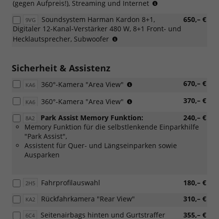
(Nur
(gegen Aufpreis!), Streaming und Internet
Angebotspaket
in
"Komfort")
Soundsystem Harman Kardon 8+1,
650,– €
9VG
Verbindung
Digitaler 12-Kanal-Verstärker 480 W, 8+1 Front- und
mit
(Nur
Hecklautsprecher, Subwoofer
[7J2]
in
Volldigitales
Verbindung
Kombiinstrument
mit
Sicherheit & Assistenz
"Digital
[RBB]
Cockpit
(Nur
670,– €
360°-Kamera "Area View"
Radio
KA6
Pro")
in
Ready2Discover
(Nur
370,– €
360°-Kamera "Area View"
Verbindung
KA6
oder
in
mit
[RDA]
Park Assist Memory Funktion:
240,– €
8A2
Verbinding
[RBB]
Navigationssystem
Memory Funktion für die selbstlenkende Einparkhilfe
mit:
Radio
Discover)
"Park Assist",
[W50]
Ready2Discover
Assistent für Quer- und Längseinparken sowie
Angebotspaket
oder
Ausparken
"Komfort")
[RDA]
Navigationssystem
Discover)
Fahrprofilauswahl
180,– €
2H5
Rückfahrkamera "Rear View"
310,– €
KA2
Seitenairbags hinten und Gurtstraffer
355,– €
6C4