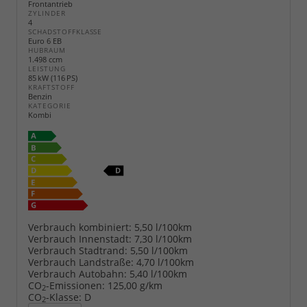
Frontantrieb
ZYLINDER
4
SCHADSTOFFKLASSE
Euro 6 EB
HUBRAUM
1.498 ccm
LEISTUNG
85 kW (116 PS)
KRAFTSTOFF
Benzin
KATEGORIE
Kombi
Verbrauch kombiniert:
5,50 l/100km
Verbrauch Innenstadt:
7,30 l/100km
Verbrauch Stadtrand:
5,50 l/100km
Verbrauch Landstraße:
4,70 l/100km
Verbrauch Autobahn:
5,40 l/100km
CO
-Emissionen:
125,00 g/km
2
CO
-Klasse:
D
2