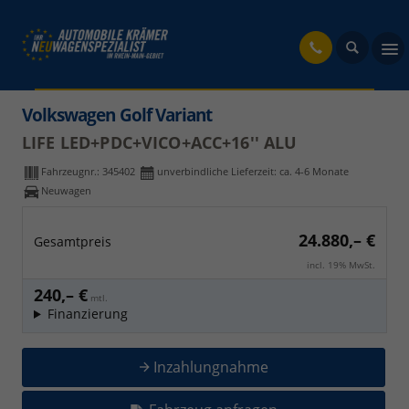
fahrzeug
Volkswagen Golf Variant
LIFE LED+PDC+VICO+ACC+16'' ALU
Fahrzeugnr.:
345402
unverbindliche Lieferzeit: ca. 4-6 Monate
Neuwagen
24.880,– €
Gesamtpreis
incl. 19% MwSt.
240,– €
mtl.
Finanzierung
Inzahlungnahme