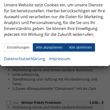
Unsere Website setzt Cookies ein, um unsere Dienste
Park & Komfort Paket (FÜR
1.070,– €
PK1
für Sie bereitzustellen. Hierbei berücksichtigen wir Ihre
SCHALTGETRIEBE):
Auswahl und verarbeiten nur die Daten für Marketing,
Selbstlenkende Einparkhilfe "Park Assist" mit Assistent
Analytics und Personalisierung, für die Sie uns Ihr
für Quer- und Längsparken, Einparken des Fahrzeugs,
Schlüssellose Zentralverriegelung und Startsystem
Einverständnis geben. Sie können Ihre Einwilligung
"Keyless Access",
jederzeit mit Wirkung für die Zukunft widerrufen.
Elektrische Heckklappe, sensorgesteuert (Easy Open
and Close),
Diebstahlwarnanlage mit Innenraumüberwachung,
Einstellungen
Alle akzeptieren
Alle ablehnen
Back-up-Horn und Abschleppschutz
Datenschutzerklärung
Impressum
Winter-Paket Premium:
2.060,– €
PW4
Sitzheizung vorne und hinten (äußere Rücksitze),
Lenkradheizung,
Standheizung und -lüftung mit Fernbedienung und
Timer,
3-Zonen-Klimaautomatik "Climatronic" mit Air Care
Winter-Paket Premium:
1.630,– €
PW4
Sitzheizung vorne und hinten (äußere Rücksitze),