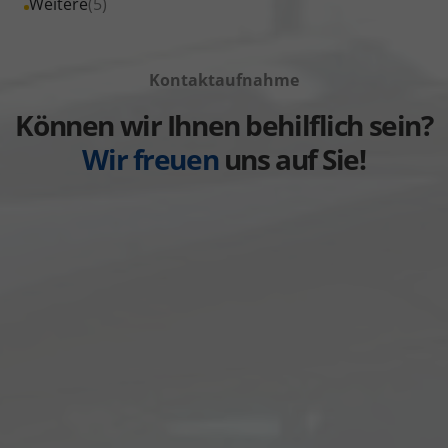
Alle
Weitere
(5)
anzeigen
Volkswagen
von
Fahrzeuge
anzeigen
Volvo
von
anzeigen
Kontaktaufnahme
Weitere
anzeigen
Können wir Ihnen behilflich sein?
Wir freuen
uns auf Sie!