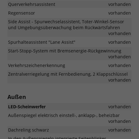
Querverkehrsassistent
vorhanden
Regensensor
vorhanden
Side Assist - Spurwechselassistent, Toter-Winkel-Sensor
und Umgebungsüberwachung beim Rückwärtsfahren
vorhanden
Spurhalteassistent "Lane Assist"
vorhanden
Start-Stopp-System mit Bremsenergie-Rückgewinnung
vorhanden
Verkehrszeichenerkennung
vorhanden
Zentralverriegelung mit Fernbedienung, 2 Klappschlüssel
vorhanden
Außen
LED-Scheinwerfer
vorhanden
Außenspiegel elektrisch einstell-, anklapp-, beheizbar
vorhanden
Dachreling schwarz
vorhanden
In den Außenspiegeln integrierte Seitenblinker