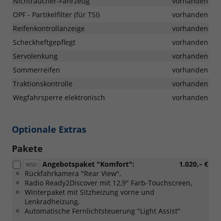
Nichtraucher-Fahrzeug
vorhanden
OPF - Partikelfilter (für TSI)
vorhanden
Reifenkontrollanzeige
vorhanden
Scheckheftgepflegt
vorhanden
Servolenkung
vorhanden
Sommerreifen
vorhanden
Traktionskontrolle
vorhanden
Wegfahrsperre elektronisch
vorhanden
Optionale Extras
Pakete
Angebotspaket "Komfort":
1.020,– €
W50
Rückfahrkamera "Rear View",
Radio Ready2Discover mit 12,9" Farb-Touchscreen,
Winterpaket mit Sitzheizung vorne und
Lenkradheizung,
Automatische Fernlichtsteuerung "Light Assist"