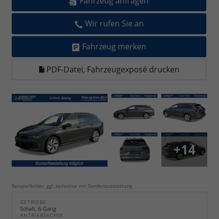
Fahrzeug anfragen
Wir rufen Sie an
Fahrzeug merken
PDF-Datei, Fahrzeugexposé drucken
+14
Beispielbilder, ggf. teilweise mit Sonderausstattung
GETRIEBE
Schalt. 6-Gang
ANTRIEBSACHSE