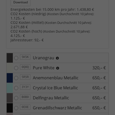
Download
Energiekosten bei 15.000 km pro Jahr:
1.438,80 €
CO2 Kosten (niedrig)
:
(Kosten Durchschnitt 10 Jahre)
1.125,- €
CO2 Kosten (mittel)
:
(Kosten Durchschnitt 10 Jahre)
2.671,88 €
CO2 Kosten (hoch)
:
(Kosten Durchschnitt 10 Jahre)
4.125,- €
Jahressteuer:
92,- €
Uranograu
5K5K
Pure White
320,– €
0Q0Q
Anemonenblau Metallic
650,– €
5R5R
Crystal Ice Blue Metallic
650,– €
3Y3Y
Delfingrau Metallic
650,– €
B0B0
Grenadillschwarz Metallic
650,– €
0E0E