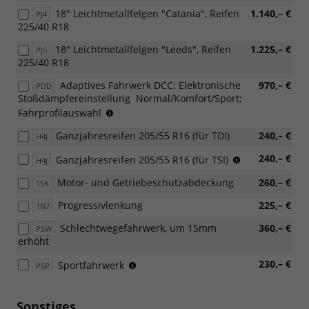
18" Leichtmetallfelgen "Catania", Reifen
1.140,– €
PJ4
225/40 R18
18" Leichtmetallfelgen "Leeds", Reifen
1.225,– €
PJ5
225/40 R18
Adaptives Fahrwerk DCC: Elektronische
970,– €
PDD
Stoßdämpfereinstellung  Normal/Komfort/Sport;
(nur
Fahrprofilauswahl
in
Ganzjahresreifen 205/55 R16 (für TDI)
240,– €
H4J
Verbindung
mit
(nur
240,– €
Ganzjahresreifen 205/55 R16 (für TSI)
H4J
110
in
KW
Motor- und Getriebeschutzabdeckung
260,– €
1SK
Verbindung
TDI
mit
oder
Progressivlenkung
225,– €
1N7
[PI0]
TSI
16
Schlechtwegefahrwerk, um 15mm
360,– €
Motorisierung
PSW
Zoll
erhöht
oder
Leichtmetallfe
eHybrid)
Norfolk)
(nicht
230,– €
Sportfahrwerk
PSP
für
2.0
TDI
Sonstiges