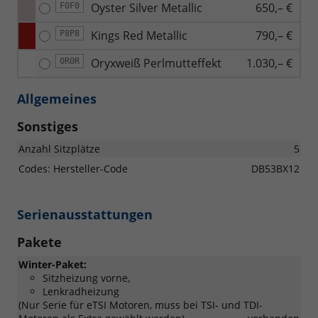
Oyster Silver Metallic
650,– €
F0F0
Kings Red Metallic
790,– €
P8P8
Oryxweiß Perlmutteffekt
1.030,– €
0R0R
Allgemeines
Sonstiges
Anzahl Sitzplätze
5
Codes: Hersteller-Code
DB53BX12
Serienausstattungen
Pakete
Winter-Paket:
Sitzheizung vorne,
Lenkradheizung
(Nur Serie für eTSI Motoren, muss bei TSI- und TDI-