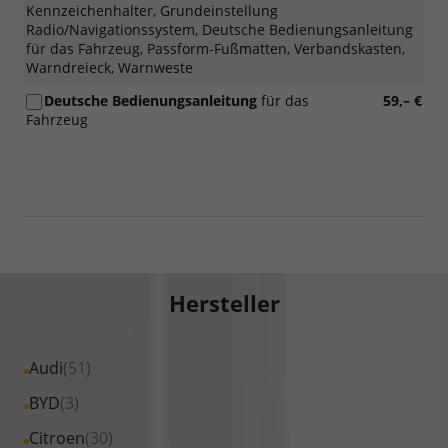
Kennzeichenhalter, Grundeinstellung
Radio/Navigationssystem, Deutsche Bedienungsanleitung
für das Fahrzeug, Passform-Fußmatten, Verbandskasten,
Warndreieck, Warnweste
Deutsche Bedienungsanleitung
für das
59,– €
Fahrzeug
Hersteller
Alle
Audi
(51)
Fahrzeuge
Alle
BYD
(3)
von
Fahrzeuge
Alle
Citroen
(30)