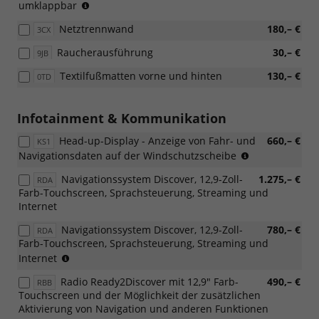
(Nicht
umklappbar
in
Netztrennwand
180,– €
3CX
Verbindung
mit:
Raucherausführung
30,– €
9JB
[PB2]
ergoActive
Textilfußmatten vorne und hinten
130,– €
0TD
Sitzpaket
und
[WL1]
Infotainment & Kommunikation
Komfortsitze,
Polsterung
Head-up-Display - Anzeige von Fahr- und
660,– €
KS1
aus
(Nur
Navigationsdaten auf der Windschutzscheibe
ArtVelours/Stoff)
in
Navigationssystem Discover, 12,9-Zoll-
1.275,– €
RDA
Verbindung
Farb-Touchscreen, Sprachsteuerung, Streaming und
mit
Internet
[RBB]
Radio
Navigationssystem Discover, 12,9-Zoll-
780,– €
RDA
Ready2Discov
Farb-Touchscreen, Sprachsteuerung, Streaming und
oder
(Nur
Internet
[RDA]
in
Navigationss
Radio Ready2Discover mit 12,9" Farb-
490,– €
RBB
Verbinding
Discover)
Touchscreen und der Möglichkeit der zusätzlichen
mit:
Aktivierung von Navigation und anderen Funktionen
[W50]