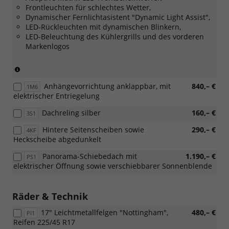
Frontleuchten für schlechtes Wetter,
Dynamischer Fernlichtasistent "Dynamic Light Assist",
LED-Rückleuchten mit dynamischen Blinkern,
LED-Beleuchtung des Kühlergrills und des vorderen
Markenlogos
(Nur
in
Anhängevorrichtung anklappbar, mit
840,– €
Verbindung
1M6
elektrischer Entriegelung
mit:
[W50]
Dachreling silber
160,– €
3S1
Angebotspaket
"Komfort")
Hintere Seitenscheiben sowie
290,– €
4KF
Heckscheibe abgedunkelt
Panorama-Schiebedach mit
1.190,– €
PS1
elektrischer Öffnung sowie verschiebbarer Sonnenblende
Räder & Technik
17" Leichtmetallfelgen "Nottingham",
480,– €
PI1
Reifen 225/45 R17