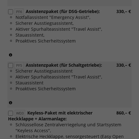
Assistenzpaket (für DSG-Getriebe):
330,– €
PF6
Notfallassistent "Emergency Assist",
Sicherer Ausstiegsassistent,
Aktiver Spurhalteassistent "Travel Assist",
Stauassistent,
Proaktives Sicherheitssystem
(Nur
für
Assistenzpaket (für Schaltgetriebe):
330,– €
DSG-
PF5
Sicherer Ausstiegsassistent
Getriebe)
Aktiver Spurhalteassistent "Travel Assist",
Stauassistent
Proaktives Sicherheitssystem
(Nur
für
Keyless-Paket mit elektrischer
860,– €
Schaltgetriebe)
WD3
Heckklappe + Alarmanlage:
Schlüssellose Zentralverriegelung und Startsystem
"Keyless Access",
Elektrische Heckklappe, sensorgesteuert (Easy Open