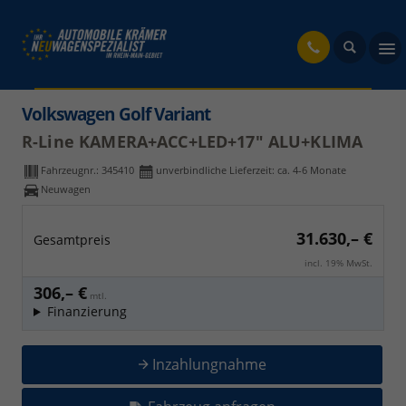
fahrzeug
Volkswagen Golf Variant
R-Line KAMERA+ACC+LED+17" ALU+KLIMA
Fahrzeugnr.:
345410
unverbindliche Lieferzeit: ca. 4-6 Monate
Neuwagen
31.630,– €
Gesamtpreis
incl. 19% MwSt.
306,– €
mtl.
Finanzierung
Inzahlungnahme