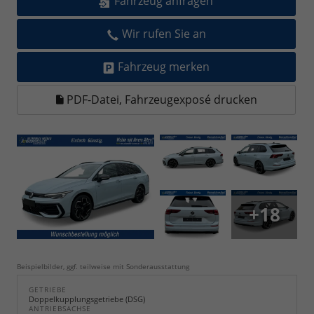
Fahrzeug anfragen
Wir rufen Sie an
Fahrzeug merken
PDF-Datei, Fahrzeugexposé drucken
+18
Beispielbilder, ggf. teilweise mit Sonderausstattung
GETRIEBE
Doppelkupplungsgetriebe (DSG)
ANTRIEBSACHSE