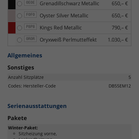
Grenadillschwarz Metallic
650,– €
0E0E
Oyster Silver Metallic
650,– €
F0F0
Kings Red Metallic
790,– €
P8P8
Oryxweiß Perlmutteffekt
1.030,– €
0R0R
Allgemeines
Sonstiges
Anzahl Sitzplätze
5
Codes: Hersteller-Code
DB55EM12
Serienausstattungen
Pakete
Winter-Paket:
Sitzheizung vorne,