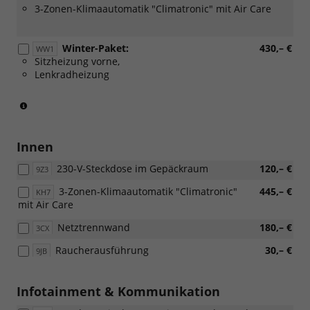
3-Zonen-Klimaautomatik "Climatronic" mit Air Care
Winter-Paket:
430,– €
WW1
Sitzheizung vorne,
Lenkradheizung
(Serie
für
eTSI)
Innen
230-V-Steckdose im Gepäckraum
120,– €
9Z3
3-Zonen-Klimaautomatik "Climatronic"
445,– €
KH7
mit Air Care
Netztrennwand
180,– €
3CX
Raucherausführung
30,– €
9JB
Infotainment & Kommunikation