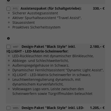
für
Assistenzpaket (für Schaltgetriebe):
330,– €
DSG-
PF5
Sicherer Ausstiegsassistent
Getriebe)
Aktiver Spurhalteassistent "Travel Assist",
Stauassistent
Proaktives Sicherheitssystem
(Nur
für
Design-Paket "Black Style" inkl.
2.180,– €
Schaltgetriebe)
WBT
IQ.LIGHT - LED-Matrix-Scheinwerfer:
LED-Rückleuchten mit dynamischer Blinkleuchte,
Abbiege- und Schlechtwetterlicht,
Außenspiegelgehäuse in Schwarz,
Dynamischer Fernlichtassistent "Dynamic Light Assist",
IQ.LIGHT - LED-Matrix-Scheinwerfer in schwarz,
Leuchtweitenregulierung dynamisch, mit
dynamischem Kurvenfahrlicht,
Volkswagen Logo vorn, Leiste zwischen den
Scheinwerfern sowie Türgriffmulden beleuchtet
Design-Paket "Black Style" inkl. LED-
1.205,– €
WBS