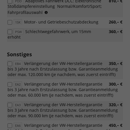
Adaptives Fahrwerk DCC: Elektronische
810,– €
PDD
Stoßdämpfereinstellung  Normal/Komfort/Sport;
(nur
Fahrprofilauswahl
in
Motor- und Getriebeschutzabdeckung
260,– €
1SK
Verbindung
mit
Schlechtwegefahrwerk, um 15mm
360,– €
PSW
110
erhöht
KW
TDI
oder
Sonstiges
TSI
Motorisierung
Verlängerung der VW-Herstellergarantie
350,– €
EB4
oder
bis 3 Jahre nach Erstzulassung bzw. Garantieanmeldung
eHybrid)
oder max. 120.000 km (je nachdem, was zuerst eintrifft)
Verlängerung der VW-Herstellergarantie
300,– €
EA2
bis 3 Jahre nach Erstzulassung bzw. Garantieanmeldung
oder max. 60.000 km (je nachdem, was zuerst eintrifft)
Verlängerung der VW-Herstellergarantie
320,– €
EA3
bis 3 Jahre nach Erstzulassung bzw. Garantieanmeldung
oder max. 90.000 km (je nachdem, was zuerst eintrifft)
Verlängerung der VW-Herstellergarantie
450,– €
EA6