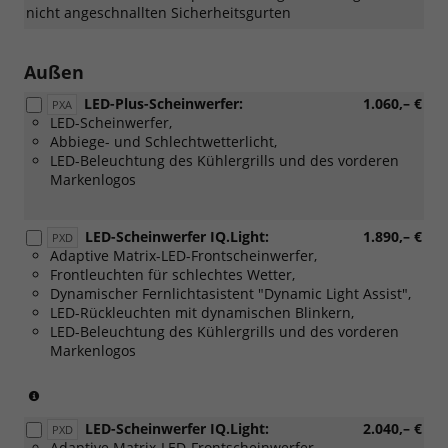
nicht angeschnallten Sicherheitsgurten
Außen
LED-Plus-Scheinwerfer:
1.060,– €
PXA
LED-Scheinwerfer,
Abbiege- und Schlechtwetterlicht,
LED-Beleuchtung des Kühlergrills und des vorderen
Markenlogos
LED-Scheinwerfer IQ.Light:
1.890,– €
PXD
Adaptive Matrix-LED-Frontscheinwerfer,
Frontleuchten für schlechtes Wetter,
Dynamischer Fernlichtasistent "Dynamic Light Assist",
LED-Rückleuchten mit dynamischen Blinkern,
LED-Beleuchtung des Kühlergrills und des vorderen
Markenlogos
(Nur
in
LED-Scheinwerfer IQ.Light:
2.040,– €
Verbindung
PXD
Adaptive Matrix-LED-Frontscheinwerfer,