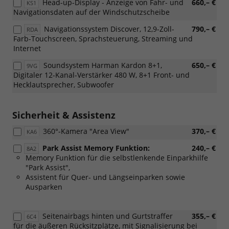
Head-up-Display - Anzeige von Fahr- und
660,– €
KS1
Navigationsdaten auf der Windschutzscheibe
Navigationssystem Discover, 12,9-Zoll-
790,– €
RDA
Farb-Touchscreen, Sprachsteuerung, Streaming und
Internet
Soundsystem Harman Kardon 8+1,
650,– €
9VG
Digitaler 12-Kanal-Verstärker 480 W, 8+1 Front- und
Hecklautsprecher, Subwoofer
Sicherheit & Assistenz
360°-Kamera "Area View"
370,– €
KA6
Park Assist Memory Funktion:
240,– €
8A2
Memory Funktion für die selbstlenkende Einparkhilfe
"Park Assist",
Assistent für Quer- und Längseinparken sowie
Ausparken
Seitenairbags hinten und Gurtstraffer
355,– €
6C4
für die äußeren Rücksitzplätze, mit Signalisierung bei