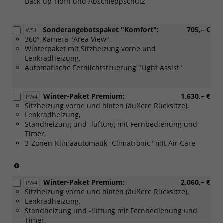
Back-up-Horn und Abschleppschutz
Sonderangebotspaket "Komfort":
705,– €
W51
360°-Kamera "Area View",
Winterpaket mit Sitzheizung vorne und
Lenkradheizung,
Automatische Fernlichtsteuerung "Light Assist"
Winter-Paket Premium:
1.630,– €
PW4
Sitzheizung vorne und hinten (äußere Rücksitze),
Lenkradheizung,
Standheizung und -lüftung mit Fernbedienung und
Timer,
3-Zonen-Klimaautomatik "Climatronic" mit Air Care
(Nur
in
Winter-Paket Premium:
2.060,– €
Verbinding
PW4
Sitzheizung vorne und hinten (äußere Rücksitze),
mit:
Lenkradheizung,
[W51]
Standheizung und -lüftung mit Fernbedienung und
Sonderangebotspaket
Timer,
"Komfort")