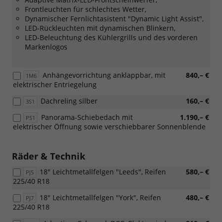
mit:
Frontleuchten für schlechtes Wetter,
[W51]
Dynamischer Fernlichtasistent "Dynamic Light Assist",
Sonderangebotspaket
LED-Rückleuchten mit dynamischen Blinkern,
"Komfort")
LED-Beleuchtung des Kühlergrills und des vorderen
Markenlogos
Anhängevorrichtung anklappbar, mit
840,– €
1M6
elektrischer Entriegelung
Dachreling silber
160,– €
3S1
Panorama-Schiebedach mit
1.190,– €
PS1
elektrischer Öffnung sowie verschiebbarer Sonnenblende
Räder & Technik
18" Leichtmetallfelgen "Leeds", Reifen
580,– €
PJ5
225/40 R18
18" Leichtmetallfelgen "York", Reifen
480,– €
PJ7
225/40 R18