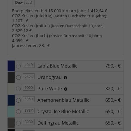
Download
Energiekosten bei 15.000 km pro Jahr:
1.412,64 €
CO2 Kosten (niedrig)
:
(Kosten Durchschnitt 10 Jahre)
1.107,- €
CO2 Kosten (mittel)
:
(Kosten Durchschnitt 10 Jahre)
2.629,12 €
CO2 Kosten (hoch)
:
(Kosten Durchschnitt 10 Jahre)
4.059,- €
Jahressteuer:
88,- €
Lapiz Blue Metallic
790,– €
L9L9
Uranograu
5K5K
Pure White
320,– €
0Q0Q
Anemonenblau Metallic
650,– €
5R5R
Crystal Ice Blue Metallic
650,– €
3Y3Y
Delfingrau Metallic
650,– €
B0B0