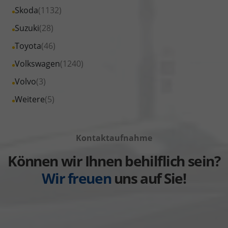
von
Fahrzeuge
Alle
Skoda
(1132)
anzeigen
Renault
von
Fahrzeuge
Alle
Suzuki
(28)
anzeigen
Seat
von
Fahrzeuge
Alle
Toyota
(46)
anzeigen
Skoda
von
Fahrzeuge
Alle
Volkswagen
(1240)
anzeigen
Suzuki
von
Fahrzeuge
Alle
Volvo
(3)
anzeigen
Toyota
von
Fahrzeuge
Alle
Weitere
(5)
anzeigen
Volkswagen
von
Fahrzeuge
anzeigen
Volvo
von
anzeigen
Kontaktaufnahme
Weitere
anzeigen
Können wir Ihnen behilflich sein?
Wir freuen
uns auf Sie!