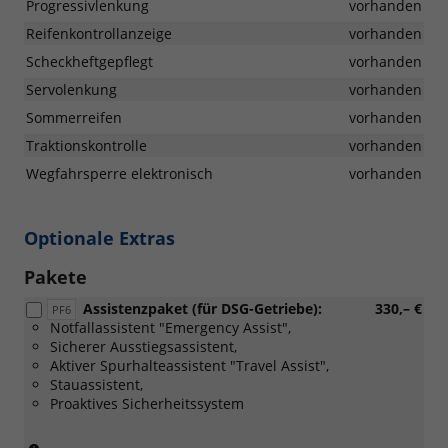
Progressivlenkung
vorhanden
Reifenkontrollanzeige
vorhanden
Scheckheftgepflegt
vorhanden
Servolenkung
vorhanden
Sommerreifen
vorhanden
Traktionskontrolle
vorhanden
Wegfahrsperre elektronisch
vorhanden
Optionale Extras
Pakete
Assistenzpaket (für DSG-Getriebe):
330,– €
PF6
Notfallassistent "Emergency Assist",
Sicherer Ausstiegsassistent,
Aktiver Spurhalteassistent "Travel Assist",
Stauassistent,
Proaktives Sicherheitssystem
(Nur