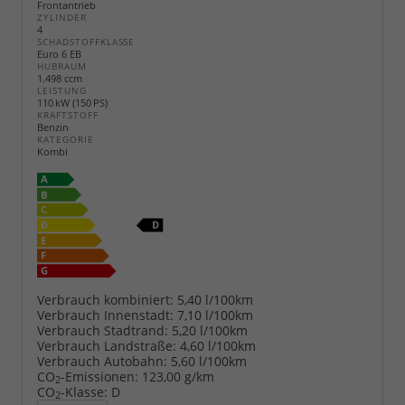
Frontantrieb
ZYLINDER
4
SCHADSTOFFKLASSE
Euro 6 EB
HUBRAUM
1.498 ccm
LEISTUNG
110 kW (150 PS)
KRAFTSTOFF
Benzin
KATEGORIE
Kombi
Verbrauch kombiniert:
5,40 l/100km
Verbrauch Innenstadt:
7,10 l/100km
Verbrauch Stadtrand:
5,20 l/100km
Verbrauch Landstraße:
4,60 l/100km
Verbrauch Autobahn:
5,60 l/100km
CO
-Emissionen:
123,00 g/km
2
CO
-Klasse:
D
2