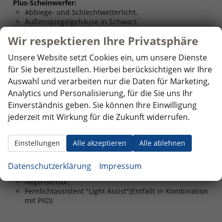
Plus-Scheinwerfer:
Abbiege- und Schlechtwetterlicht,
Außenspiegelgehäuse in Schwarz,
LED-Plus-Scheinwerfer,
Wir respektieren Ihre Privatsphäre
Volkswagen Logo vorn, Leiste zwischen den
Scheinwerfern sowie Türgriffmulden beleuchtet
Unsere Website setzt Cookies ein, um unsere Dienste
für Sie bereitzustellen. Hierbei berücksichtigen wir Ihre
Keyless-Paket mit elektrischer
860,– €
WD3
Auswahl und verarbeiten nur die Daten für Marketing,
Heckklappe + Alarmanlage:
Analytics und Personalisierung, für die Sie uns Ihr
Schlüssellose Zentralverriegelung und Startsystem
Einverständnis geben. Sie können Ihre Einwilligung
"Keyless Access",
Elektrische Heckklappe, sensorgesteuert (Easy Open
jederzeit mit Wirkung für die Zukunft widerrufen.
and Close),
Diebstahlwarnanlage mit Innenraumüberwachung,
Einstellungen
Alle akzeptieren
Alle ablehnen
Back-up-Horn und Abschleppschutz
Datenschutzerklärung
Impressum
Licht- und Sicht-Paket Plus:
150,– €
PLB
Regensensor,
Fernlichtassistent "Light Assist"(Entfällt in Kombination
mit PXD)