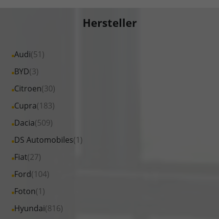
Hersteller
Alle
Audi
(51)
Fahrzeuge
Alle
BYD
(3)
von
Fahrzeuge
Alle
Citroen
(30)
Audi
von
Fahrzeuge
Alle
Cupra
(183)
anzeigen
BYD
von
Fahrzeuge
Alle
Dacia
(509)
anzeigen
Citroen
von
Fahrzeuge
Alle
DS Automobiles
(1)
anzeigen
Cupra
von
Fahrzeuge
Alle
Fiat
(27)
anzeigen
Dacia
von
Fahrzeuge
Alle
Ford
(104)
anzeigen
DS
von
Fahrzeuge
Alle
Foton
(1)
Automobiles
Fiat
von
Fahrzeuge
anzeigen
Alle
Hyundai
(816)
anzeigen
Ford
von