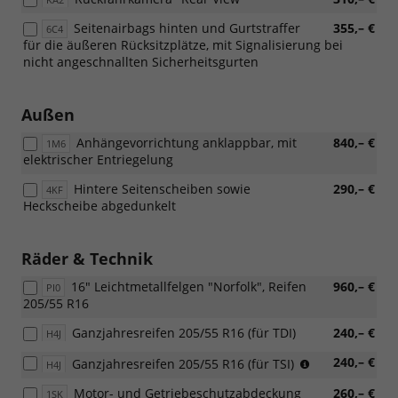
Seitenairbags hinten und Gurtstraffer
355,– €
6C4
für die äußeren Rücksitzplätze, mit Signalisierung bei
nicht angeschnallten Sicherheitsgurten
Außen
Anhängevorrichtung anklappbar, mit
840,– €
1M6
elektrischer Entriegelung
Hintere Seitenscheiben sowie
290,– €
4KF
Heckscheibe abgedunkelt
Räder & Technik
16" Leichtmetallfelgen "Norfolk", Reifen
960,– €
PI0
205/55 R16
Ganzjahresreifen 205/55 R16 (für TDI)
240,– €
H4J
(nur
240,– €
Ganzjahresreifen 205/55 R16 (für TSI)
H4J
in
Motor- und Getriebeschutzabdeckung
260,– €
1SK
Verbindung