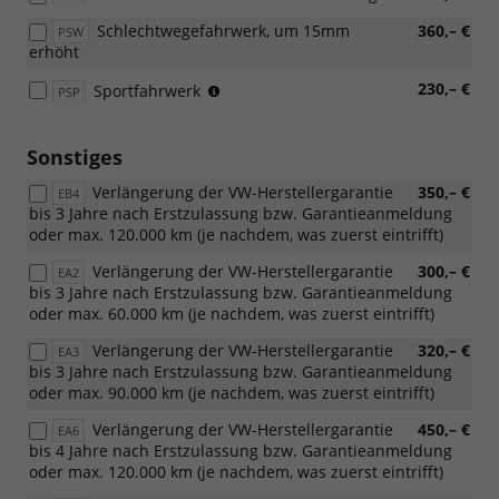
mit
Schlechtwegefahrwerk, um 15mm
360,– €
PSW
[PI0]
erhöht
16
Zoll
(nicht
230,– €
Sportfahrwerk
PSP
Leichtmetallfe
für
Norfolk)
2.0
TDI
Sonstiges
85
Verlängerung der VW-Herstellergarantie
350,– €
kW)
EB4
bis 3 Jahre nach Erstzulassung bzw. Garantieanmeldung
oder max. 120.000 km (je nachdem, was zuerst eintrifft)
Verlängerung der VW-Herstellergarantie
300,– €
EA2
bis 3 Jahre nach Erstzulassung bzw. Garantieanmeldung
oder max. 60.000 km (je nachdem, was zuerst eintrifft)
Verlängerung der VW-Herstellergarantie
320,– €
EA3
bis 3 Jahre nach Erstzulassung bzw. Garantieanmeldung
oder max. 90.000 km (je nachdem, was zuerst eintrifft)
Verlängerung der VW-Herstellergarantie
450,– €
EA6
bis 4 Jahre nach Erstzulassung bzw. Garantieanmeldung
oder max. 120.000 km (je nachdem, was zuerst eintrifft)