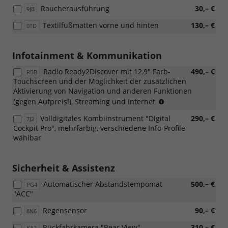
Raucherausführung
30,– €
9JB
Textilfußmatten vorne und hinten
130,– €
0TD
Infotainment & Kommunikation
Radio Ready2Discover mit 12,9" Farb-
490,– €
RBB
Touchscreen und der Möglichkeit der zusätzlichen
Aktivierung von Navigation und anderen Funktionen
(Nur
(gegen Aufpreis!), Streaming und Internet
in
Volldigitales Kombiinstrument "Digital
290,– €
7J2
Verbindung
Cockpit Pro", mehrfarbig, verschiedene Info-Profile
mit
wählbar
[7J2]
Volldigitales
Kombiinstrument
Sicherheit & Assistenz
"Digital
Cockpit
Automatischer Abstandstempomat
500,– €
PG4
Pro")
"ACC"
Regensensor
90,– €
8N6
Rückfahrkamera "Rear View"
310,– €
KA2