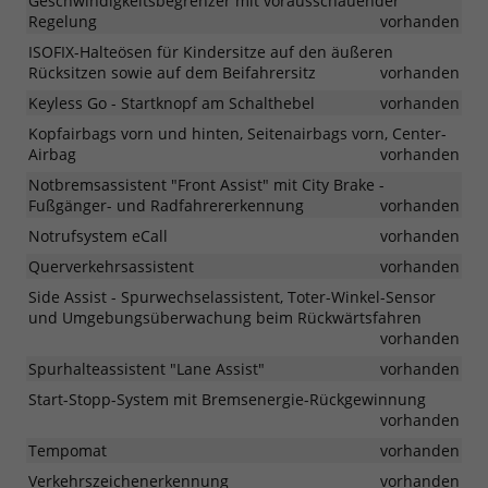
Geschwindigkeitsbegrenzer mit vorausschauender
Regelung
vorhanden
ISOFIX-Halteösen für Kindersitze auf den äußeren
Rücksitzen sowie auf dem Beifahrersitz
vorhanden
Keyless Go - Startknopf am Schalthebel
vorhanden
Kopfairbags vorn und hinten, Seitenairbags vorn, Center-
Airbag
vorhanden
Notbremsassistent "Front Assist" mit City Brake -
Fußgänger- und Radfahrererkennung
vorhanden
Notrufsystem eCall
vorhanden
Querverkehrsassistent
vorhanden
Side Assist - Spurwechselassistent, Toter-Winkel-Sensor
und Umgebungsüberwachung beim Rückwärtsfahren
vorhanden
Spurhalteassistent "Lane Assist"
vorhanden
Start-Stopp-System mit Bremsenergie-Rückgewinnung
vorhanden
Tempomat
vorhanden
Verkehrszeichenerkennung
vorhanden