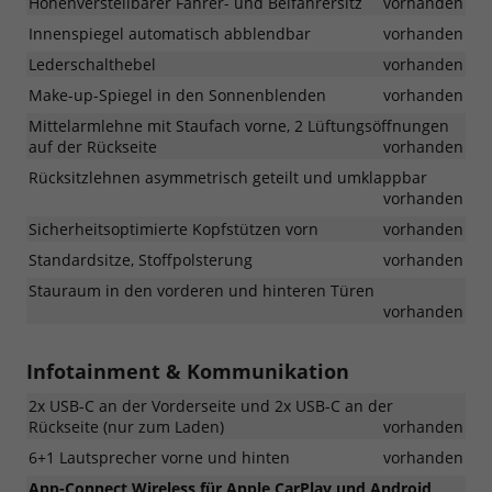
Höhenverstellbarer Fahrer- und Beifahrersitz
vorhanden
Innenspiegel automatisch abblendbar
vorhanden
Lederschalthebel
vorhanden
Make-up-Spiegel in den Sonnenblenden
vorhanden
Mittelarmlehne mit Staufach vorne, 2 Lüftungsöffnungen
auf der Rückseite
vorhanden
Rücksitzlehnen asymmetrisch geteilt und umklappbar
vorhanden
Sicherheitsoptimierte Kopfstützen vorn
vorhanden
Standardsitze, Stoffpolsterung
vorhanden
Stauraum in den vorderen und hinteren Türen
vorhanden
Infotainment & Kommunikation
2x USB-C an der Vorderseite und 2x USB-C an der
Rückseite (nur zum Laden)
vorhanden
6+1 Lautsprecher vorne und hinten
vorhanden
App-Connect Wireless für Apple CarPlay und Android