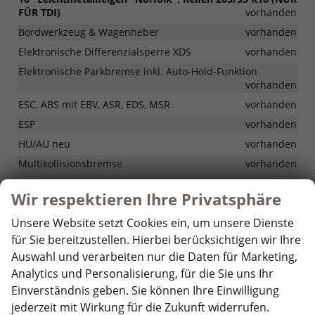
FÜR TDI)
vorhanden
Bordwerkzeug & Wagenheber
vorhanden
Elektronische Differenzialsperre XDS
vorhanden
Elektronische Parkbremse inkl. Auto-Hold-Funktion
vorhanden
ESC, ABS mit EBV, ASR, EDS, MSR
vorhanden
ESP
vorhanden
HU/AU neu
vorhanden
Multikollisionsbremse
vorhanden
Nichtraucher-Fahrzeug
vorhanden
Wir respektieren Ihre Privatsphäre
OPF - Partikelfilter (für TSI)
vorhanden
Unsere Website setzt Cookies ein, um unsere Dienste
Reifenkontrollanzeige
vorhanden
für Sie bereitzustellen. Hierbei berücksichtigen wir Ihre
Scheckheftgepflegt
vorhanden
Auswahl und verarbeiten nur die Daten für Marketing,
Servolenkung
vorhanden
Analytics und Personalisierung, für die Sie uns Ihr
Sommerreifen
vorhanden
Einverständnis geben. Sie können Ihre Einwilligung
Traktionskontrolle
vorhanden
jederzeit mit Wirkung für die Zukunft widerrufen.