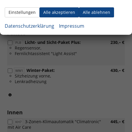
Wegfahrsperre elektronisch
vorhanden
Einstellungen
Alle akzeptieren
Alle ablehnen
Optionale Extras
Datenschutzerklärung
Impressum
Pakete
Licht- und Sicht-Paket Plus:
230,– €
PLB
Regensensor,
Fernlichtassistent "Light Assist"
Winter-Paket:
430,– €
WW1
Sitzheizung vorne,
Lenkradheizung
(Serie
für
eTSI)
Innen
3-Zonen-Klimaautomatik "Climatronic"
445,– €
KH7
mit Air Care