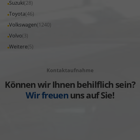
Fahrzeuge
Alle
Suzuki
(28)
anzeigen
Seat
von
Fahrzeuge
Alle
Toyota
(46)
anzeigen
Skoda
von
Fahrzeuge
Alle
Volkswagen
(1240)
anzeigen
Suzuki
von
Fahrzeuge
Alle
Volvo
(3)
anzeigen
Toyota
von
Fahrzeuge
Alle
Weitere
(5)
anzeigen
Volkswagen
von
Fahrzeuge
anzeigen
Volvo
von
anzeigen
Kontaktaufnahme
Weitere
anzeigen
Können wir Ihnen behilflich sein?
Wir freuen
uns auf Sie!