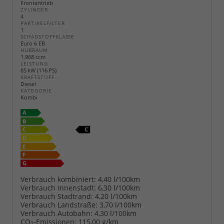
Frontantrieb
ZYLINDER
4
PARTIKELFILTER
1
SCHADSTOFFKLASSE
Euro 6 EB
HUBRAUM
1.968 ccm
LEISTUNG
85 kW (116 PS)
KRAFTSTOFF
Diesel
KATEGORIE
Kombi
Verbrauch kombiniert:
4,40 l/100km
Verbrauch Innenstadt:
6,30 l/100km
Verbrauch Stadtrand:
4,20 l/100km
Verbrauch Landstraße:
3,70 l/100km
Verbrauch Autobahn:
4,30 l/100km
CO
-Emissionen:
115,00 g/km
2