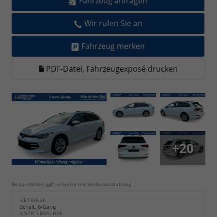
Fahrzeug anfragen
Wir rufen Sie an
Fahrzeug merken
PDF-Datei, Fahrzeugexposé drucken
+20
Beispielbilder, ggf. teilweise mit Sonderausstattung
GETRIEBE
Schalt. 6-Gang
ANTRIEBSACHSE