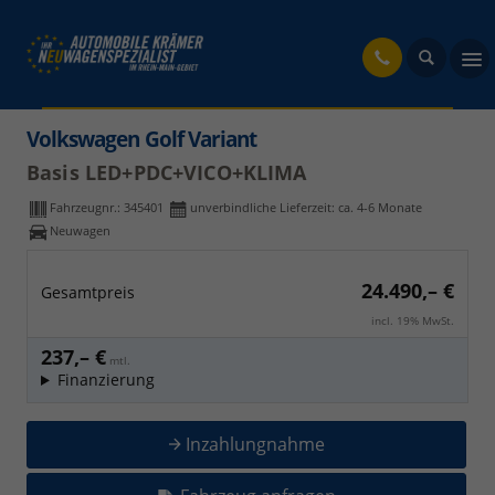
fahrzeug
Volkswagen Golf Variant
Basis LED+PDC+VICO+KLIMA
Fahrzeugnr.:
345401
unverbindliche Lieferzeit: ca. 4-6 Monate
Neuwagen
24.490,– €
Gesamtpreis
incl. 19% MwSt.
237,– €
mtl.
Finanzierung
Inzahlungnahme