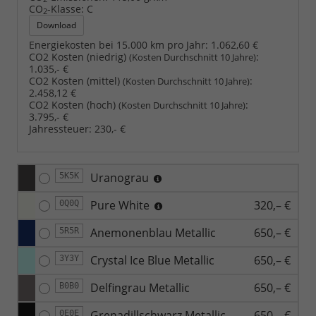
CO
-Klasse:
C
2
Download
Energiekosten bei 15.000 km pro Jahr:
1.062,60 €
CO2 Kosten (niedrig)
:
(Kosten Durchschnitt 10 Jahre)
1.035,- €
CO2 Kosten (mittel)
:
(Kosten Durchschnitt 10 Jahre)
2.458,12 €
CO2 Kosten (hoch)
:
(Kosten Durchschnitt 10 Jahre)
3.795,- €
Jahressteuer:
230,- €
Uranograu
5K5K
Pure White
320,– €
0Q0Q
Anemonenblau Metallic
650,– €
5R5R
Crystal Ice Blue Metallic
650,– €
3Y3Y
Delfingrau Metallic
650,– €
B0B0
Grenadillschwarz Metallic
650,– €
0E0E